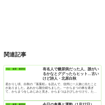
関連記事
有名人で糖尿病だった人、誰がい
日記・健康・糖尿病
るかなとググったらヒット…古い
けど詩人・北原白秋
若かりし頃、白秋の『落葉松』を読んで、信州に一人旅に出たこと
がありました。あれから随分経ちました。一からまつの林を過ぎ
て、からまつをしみじみと見き。からまつはさびしかりけり。たび
ゆくはさびしかりけり。二からまつの林を出でて、からまつの林に
入りぬ。からまつの林に入りて、また細く道はつづけり。・・・あ
と、８章まで続きます。白秋は1885 年（ 明治18 年）、福岡県柳川
今日の食事と運動（1月27日）…
日記・健康・糖尿病