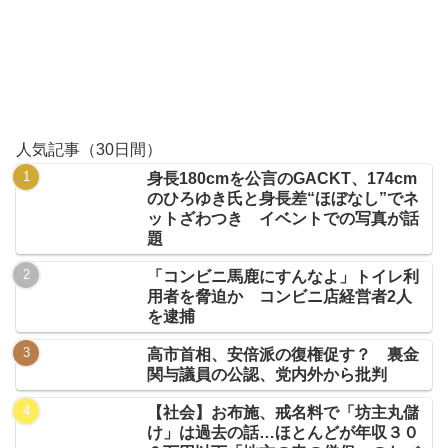
人気記事（30日間）
身長180cmを公言のGACKT、174cm
のひろゆき氏と身長差“ほぼなし”でネ
ットざわつき イベントでの写真が話
題
「コンビニ馬鹿にすんなよ」トイレ利
用者を脅迫か コンビニ店経営者2人
を逮捕
高市首相、安倍派の復権促す？ 裏金
関与議員の公認、党内外から批判
【社会】お布施、戒名料で「坊主丸儲
け」は過去の話…ほとんどが年収３０