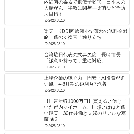
内細菌の毒素で遺伝子変異 日本人の
大腸がん、半数に関与―除菌など予防
法目指す
2026.08.10
楽天、KDDI回線縮小で薄氷の低料金戦
略 遠のく携帯「独り立ち」
2026.08.10
台湾駐日代表の式典欠席 長崎市長
「誠意を持って丁重に対応」
2026.08.10
上場企業の稼ぐ力、円安・AI投資が追
い風 4-6月期の純利益7割増
2026.08.10
【世帯年収1000万円】買えると信じて
いた都内マイホーム、理想とはほど遠
い現実 30代共働き夫婦のリアルな葛
藤 ★2
2026.08.10