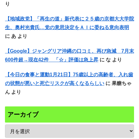
り
【地域政党】「再生の道」新代表に２５歳の京都大大学院
生、奥村光貴氏…党の意思決定をＡＩに委ねる意向表明
に
あ
より
【Google】ジャングリア沖縄の口コミ、再び急減 7月末
600件超→現在42件 「☆」評価は急上昇
に
な
より
【今日の食事と運動1月21日】75歳以上の高齢者、入れ歯
の状態が悪いと死亡リスクが高くなるらしい
に
果糖ちゃ
ん
より
アーカイブ