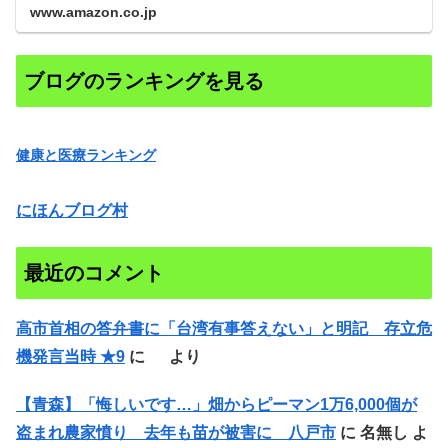
www.amazon.co.jp
ブログのランキングを見る
健康と医療ランキング
にほんブログ村
最近のコメント
高市首相の答弁書に「台湾有事答えない」と明記 存立危
機発言当時 ★9
に
より
【青森】「悔しいです…」畑からピーマン1万6,000個が
盗まれ農家憤り 去年も苗が被害に 八戸市
に
名無し
よ