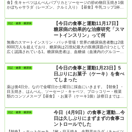
食】生キャベツはんぺんパプリカとソーセージの炒め物目玉焼き1個
かぼちゃサラダ（レーズン、クルミ入り）【昼食】牛乳コップ1杯柿
2個（小さなもの）【夕食】すき焼き風牛肉の煮物柿の白和え茶碗蒸
し2人分バタピー120ｇ柿1個（ご飯は抜き）【運動】散歩6130歩僕の
「散歩の歩数」は、スマホを常時ポケットに入れているのでそのカ
【今日の食事と運動11月17日】
日記・健康・糖尿病
ウント値です。なので、トイレに立つ時もカウントします。また、
糖尿病の効果的な治療研究「スマ
畑作業とか買い物の時もカウントします。外で両腕を振りながら歩
ートインスリン」って何
いて...
無痛のスマートインスリン・パッチ登場！世界の糖尿病患者数は2億
8000万人を超えており、糖尿病は21世紀最大の医療課題の1つとして
広く認識されている1。糖尿病患者は、血糖値（血液内のグルコース
濃度）を毎日自分で測定し、血糖値を正常範囲に維持するために適
切な量のインスリン（血糖降下作用のあるホルモン）を皮下注射し
なければならない2。この血糖値の調節法は、軽微ながらも痛みを伴
【今日の食事と運動1月23日】5
日記・健康・糖尿病
い煩わしいだけでなく、正確さに欠ける上、差し迫った生理的要求
日ぶりにお菓子（ケーキ）を食べ
に応じたインスリン投与量を厳密に調節しなければ深刻な問題が起
てしまった
こり得...
薬は後4日分。なので金曜日か土曜日に採血にいきます。【朝食】・
目玉焼き、はんぺん、ソーセージ・キャベツ、ブロッコリー・根菜
類のコンソメスープ【昼食】・お菓子（ケーキ1個）診察日まではお
菓子厳禁と思ってたけど、妻と買い物に出て買ってしまったよ。
【夕食】・豚肉と玉ねぎの炒め物・キャベツとブロッコリー・味噌
汁キャベツは満腹感にいいよね。【今日の運動】・散歩 9572歩・
今日（4月9日）の食事と運動…今
日記・健康・糖尿病
かかと上げ 4分
日は久しぶりにまずまずの食事コ
ントロールでした
【朝食】・ホットケーキ 1枚・目玉焼き、生野菜サラダ（キャベツ