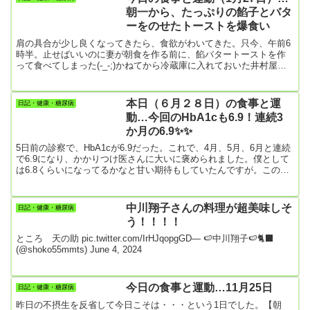
市の江戸時代から続く商家に生まれました。（1885年～1942年没）
朝一から、たっぷりの餡子とバタ
幼少期は病弱だったため、まるでガラス瓶のように簡単にひび割れ
ーをのせたトーストを爆食い
そう...
肩の具合が少し良くなってきたら、食欲がわいてきた。只今、午前6
時半。止せばいいのに妻が朝食を作る前に、餡バタートーストを作
って食べてしまった(-_-;)かねてから冷蔵庫に入れておいた井村屋の
餡子。2個買った内の1個はすでに餡子だけを食べて空にしてしまっ
た。ほんと、ガチの糖尿病だな僕は。今朝はついに残りの1個にも手
を付けた。最近、テレビでトーストに小豆餡を分厚く乗せ、そこに
本日（６月２８日）の食事と運
日記・健康・糖尿病
分厚く切ったバターをのせたやつを見たんですよね。それがもう頭
動…今回のHbA1cも6.9！連続3
から離れずにいて、ついに今朝作って食べたというわけ。肩の痛み
か月の6.9✨✨
が和ら...
5日前の診察で、HbA1cが6.9だった。これで、4月、5月、6月と連続
で6.9になり、かかりつけ医さんに大いに褒められました。僕として
は6.8くらいになってるかなと甘い期待もしていたんですが。この3
カ月、1日平均1万数百歩、ウォーキングしてきました。そのお陰も
あってか、食べたいものを満腹するまで食べていて、この数字6.9で
した。時間にして1時間45分前後なんですが、正直1万歩歩くのに疲
中川翔子さんの料理が超美味しそ
日記・健康・糖尿病
れてきました。散歩量を減らしたいのですが、散歩を減らしてこれ
う！！！！
まで通り食べていたらHbA1cの悪化は目に見えてい...
ところ 天の助 pic.twitter.com/IrHJqopgGD— 🍉中川翔子🍉🐈‍⬛
(@shoko55mmts) June 4, 2024
今日の食事と運動…11月25日
日記・健康・糖尿病
昨日の不摂生を反省して今日こそは・・・という1日でした。【朝