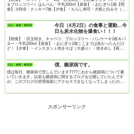
＆ブロッコリー）はんぺん・牛乳200ml【昼食】・おにぎり1個【間
食】３時頃・クッキー7枚【夕食】・ちらし寿司・大根と白みそ（料
理名がわかりません）・鶏肉の醤油味炒め、キャベツ・玉ねぎとソ
ーセージの炒め物【今日の運動】・散歩 10333歩
今日（4月2日）の食事と運動…今
日記・健康・糖尿病
日も炭水化物を爆食い！！！
【朝食】・目玉焼き、キャベツ、ブロッコリー・パンケーキ1枚＆バ
ター・牛乳200ml【昼食】・おにぎり2個ここまでは良かったんだけ
ど！【夕食】・インスタント焼きそば（大盛り）・焼きめし【夜
食】・たっぷりホイップあんぱん1個・吹雪饅頭1個「たっぷりホイ
ップあんぱん」、今日も食べてしまったよ😞食べたものは仕様がな
いので血糖値スパイクを防ぐために、食べてすぐ散歩に出た。合計
僕、糖尿病です。
日記・健康・糖尿病
歩数は1万歩をギリギリ超えたけど、どれだけ効果があるのかな。
僕は毎日、糖尿病で苦しんでいます????これから糖尿病について書
いていきます。以前も糖尿病に関するブログを公開していたんです
が、このブログの管理画面にアクセスできなくなってしまったの
で、データベースをいじっていたら、データが全部吹っ飛んでしま
ったんですよね????で、ブログを何ヶ月も放ったらかしにしていた
んですが、糖尿病が悪化するばかり。糖尿病の自己点検のために、
再びブログを書いていこうと決心しましたので、どうぞよろしく。
ラーメンの大盛り、お腹いっぱい食べたい～。
スポンサーリンク