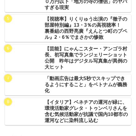
０万円以下「地方の寺の僧侶」のヤバ
すぎる現実
【視聴率】りくりゅう出演の『徹子の
部屋特別編』13・3％の高視聴率！
裏番組の西野亮廣『えんとつ町のプペ
ル』2・6％でまさかの惨敗
【芸能】にゃんこスター・アンゴラ村
長、初写真集でランジェリーショット
公開 昨年はデジタル写真集が異例の
大ヒット
「動画広告は最大5秒でスキップでき
るようにすること」をベトナムが義務
化
【イタリア】ベネチアの運河が緑に、
環境活動家グレタ・トゥンベリさんを
含む気候活動家が抗議で国内10都市の
運河などに染料流し込む