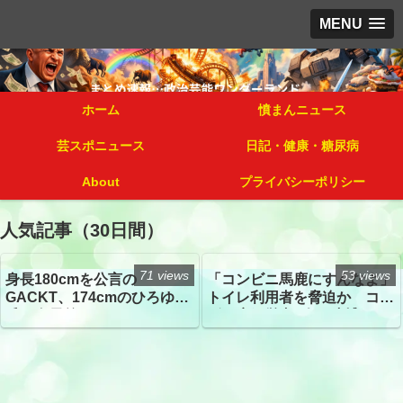
MENU
ホーム
憤まんニュース
芸スポニュース
日記・健康・糖尿病
About
プライバシーポリシー
人気記事（30日間）
71 views
53 views
身長180cmを公言の
「コンビニ馬鹿にすんなよ」
GACKT、174cmのひろゆき
トイレ利用者を脅迫か コン
氏と身長差“ほぼなし”でネッ
ビニ店経営者2人を逮捕
トざわつき イベントでの写
真が話題