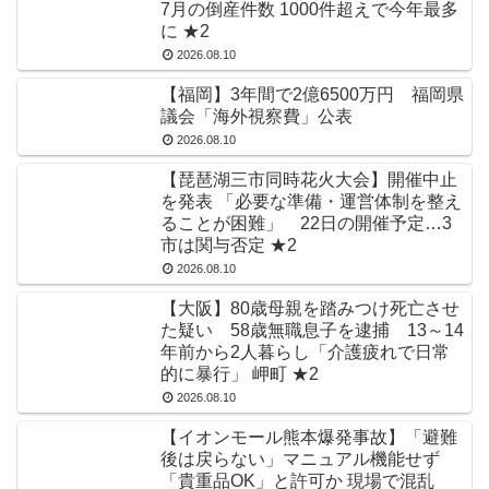
7月の倒産件数 1000件超えで今年最多
に ★2
2026.08.10
【福岡】3年間で2億6500万円 福岡県
議会「海外視察費」公表
2026.08.10
【琵琶湖三市同時花火大会】開催中止
を発表 「必要な準備・運営体制を整え
ることが困難」 22日の開催予定…3
市は関与否定 ★2
2026.08.10
【大阪】80歳母親を踏みつけ死亡させ
た疑い 58歳無職息子を逮捕 13～14
年前から2人暮らし「介護疲れで日常
的に暴行」 岬町 ★2
2026.08.10
【イオンモール熊本爆発事故】「避難
後は戻らない」マニュアル機能せず
「貴重品OK」と許可か 現場で混乱