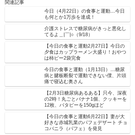
関連記事
今日（4月22日）の食事と運動…今日
も何とか1万歩を達成！
介護ストレスで糖尿病がきっと悪化し
てるよ＿|￣|○（9/18）
【今日の食事と運動2月27日】今日の
夕食はカップラーメン大盛り！おやつ
は柿ピー2袋完食
今日の食事と運動（1月13日）…糖尿
病と腱板断裂で運動できない僕、片頭
痛で寝込む奥さん
【2月3日糖尿病あるある】只今、深夜
の2時！丸ごとバナナ1個、クッキーを
12枚、バタピーを150gほど
【今日の食事と運動6月22日】妻が大
好きな赤城乳業のパフェデザート チョ
コバニラ（パフェ）を発見