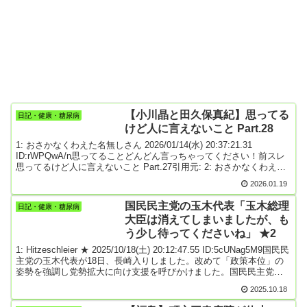
【小川晶と田久保真紀】思ってる
日記・健康・糖尿病
けど人に言えないこと Part.28
1: おさかなくわえた名無しさん 2026/01/14(水) 20:37:21.31
ID:rWPQwA/n思ってることどんどん言っちゃってください！前スレ
思ってるけど人に言えないこと Part.27引用元: 2: おさかなくわえた
名無しさん 2026/01/14(水) 21:49:20.75 ID:sic+O4dX小川晶と田久保
2026.01.19
真紀 明暗を分けたのは何か いろんなところで議論されてるけど答
えは簡単 市民の民度だと思う5: おさかなくわえた名無しさん
国民民主党の玉木代表「玉木総理
日記・健康・糖尿病
2026/01/14(水) 23:50:25.03 ID:byiG4JRt>>2小川晶の方がいくらか若
大臣は消えてしまいましたが、も
いしまあまあ可愛いからじゃ?w 田久保は図太い感じだしい…9: おさ
う少し待ってくださいね」 ★2
かなくわえた名無しさん 2026/01/15(木) 21:56:24.59 ID:2FlAkjTt>>2
この考えよくネットみるけど有権者はやらかしより実績や首長とし
1: Hitzeschleier ★ 2025/10/18(土) 20:12:47.55 ID:5cUNag5M9国民民
て対抗馬より良いか悪いかで判断してると思うある所なんて出直し
主党の玉木代表が18日、長崎入りしました。改めて「政策本位」の
選挙の対抗馬が今まで税金を無駄遣いしてきた人達だったからボロ
姿勢を強調し党勢拡大に向け支援を呼びかけました。国民民主党の
負けしたのにネットだと民度が悪いの大合唱だった対抗馬について
玉木雄一郎代表は18日午前、長崎市中心部を練り歩き、物価高騰対
はニュースにならず話題にもされ...
2025.10.18
策やガソリンの暫定税率など経済政策について党の政策を訴えまし
た。国民民主党 玉木雄一郎 代表「基本政策で折り合うことが今