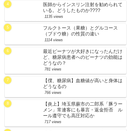
医師からインスリン注射を勧められて
いる。どうしたものか????
1135 views
フルクトース（果糖）とグルコース
（ブドウ糖）の性質の違い
1114 views
最近ピーナツが大好きになったんだけ
ど、糖尿病患者へのピーナツの効能は
どうなの？
781 views
【僕、糖尿病】血糖値が高いと身体は
どうなるの
766 views
【炎上】埼玉県蕨市の二郎系「豚ラー
メン」常連客にも暴言・返金拒否 ル
ール遵守でも高圧対応か
717 views