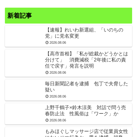
新着記事
【速報】れいわ新選組、「いのちの
党」に党名変更
2026.08.06
【高市首相】「私が総裁かどうかとは
分けて」 消費減税「2年後に私の責
任で戻す」発言を説明
2026.08.06
毎日新聞記者を逮捕 包丁で夫脅した
疑い
2026.08.06
上野千鶴子×鈴木涼美 対話で問う売
春防止法 性風俗は「ワーク」か
2026.08.06
もみほぐしマッサージ店で従業員女性