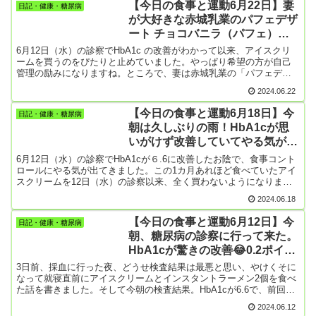
【今日の食事と運動6月22日】妻
日記・健康・糖尿病
たないと、次回の検査に響いてしまう。アイスクリームは遠ざけて
が大好きな赤城乳業のパフェデザ
いるけれど、昨夜はわざわざジャガイモを茹でて「ジャガイモバタ
ート チョコバニラ（パフェ）を
ー」をつくり食べてしまった。夜9時になって、雨の中を散歩したと
いうのに。こないだ収穫したジャガイモがあるんですよね。ピンポ
発見
6月12日（水）の診察でHbA1c の改善がわかって以来、アイスクリ
ン玉より小さいやつばっかり。種芋を植えてから、草取りもせず肥
ームを買うのをぴたりと止めていました。やっぱり希望の方が自己
料もやらず放ったらかしではイモも育たないんですね。当たり前だ
管理の励みになりますね。ところで、妻は赤城乳業の「パフェデザ
けど。散歩は今のところ2153歩。
ート チョコバニラ」がイチ押しのアイスクリームなんですが、最近
2024.06.22
ずっと近所の全てのスーパーやドラッグストアやコンビニから姿を
消していました。どんなアイスかと言うと『チョコソースとココア
【今日の食事と運動6月18日】今
日記・健康・糖尿病
クッキーをトッピングしたチョコアイス、チョコチップ入りのバニ
朝は久しぶりの雨！HbA1cが思
ラアイス、チョコアイスの3層構造！2層目と3層目の間にココアクッ
いがけず改善していてやる気が出
キーが入れてある』というもの。値段は普通のアイスクリームの2倍
以上するんですが、ちょっと豪華なパフェ風でボリュームもある。
てきた
6月12日（水）の診察でHbA1cが６.6に改善したお陰で、食事コント
売れ筋なんですかね？それが、昨夜散歩がてらドラッグストアに行
ロールにやる気が出てきました。この1カ月あれほど食べていたアイ
ったら、なんと置いてあるではないですか。すぐに2個だけ買って帰
スクリームを12日（水）の診察以来、全く買わないようになりまし
って来たんですけど、それを先ほど食べてしまいました。6月12日以
た。ただ例外が1日だけありました。日曜日に朝6時から畑に出かけ
来10日ぶりのアイスクリーム（470㎉）。次の採血までもう食べない
2024.06.18
て何と9時まで3時間もぶっ通しでジャガイモ堀をしたのだ！👏血糖
ぞと決めていたんだけど、妻が喜んでいたし良しとするか。妻は食
を消費するのにかなりの効果があったはず。なので、帰りにコンビ
欲がなくて食事をとれないときでも、好きなアイスクリームだけは
【今日の食事と運動6月12日】今
日記・健康・糖尿病
ニに寄って自分へのご褒美に一番高いアイスクリーム（パフェ）400
食べることが...
朝、糖尿病の診察に行って来た。
円を2個買って帰り家内と食べました。それからお菓子を食べる量も
HbA1cが驚きの改善😂0.2ポイン
減っていたけど、日曜日は父の日、娘がロールケーキを送ってきて
くれていたのでお昼にそれを食べました。結局、普段よりもたくさ
ト
3日前、採血に行った夜、どうせ検査結果は最悪と思い、やけくそに
ん甘い物を食べてしまったけど、頑張って筋肉労働もしたし充実
なって就寝直前にアイスクリームとインスタントラーメン2個を食べ
感。ところで、日曜日の朝早くから何で3時間もジャガイモの収穫に
た話を書きました。そして今朝の検査結果。HbA1cが6.6で、前回よ
取り組んだのかと言うと、午後以降雨になるとの予報があったか
りも0.2ポイント改善していました。エエ～、うれしい誤算！医者に
ら。ところが全く降らずに今朝火曜日になってやっと雨が降りまし
2024.06.12
出かける前に妻が言うには、「この1カ月、アイスクリームやお菓子