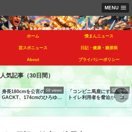
MENU
ホーム
憤まんニュース
芸スポニュース
日記・健康・糖尿病
About
プライバシーポリシー
人気記事（30日間）
58 views
52 views
身長180cmを公言の
「コンビニ馬鹿にすんなよ」
GACKT、174cmのひろゆき
トイレ利用者を脅迫か コン
氏と身長差“ほぼなし”でネッ
ビニ店経営者2人を逮捕
トざわつき イベントでの写
真が話題