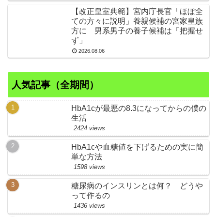
【改正皇室典範】宮内庁長官「ほぼ全
ての方々に説明」養親候補の宮家皇族
方に 男系男子の養子候補は「把握せ
ず」
2026.08.06
人気記事（全期間）
HbA1cが最悪の8.3になってからの僕の
生活
2424 views
HbA1cや血糖値を下げるための実に簡
単な方法
1598 views
糖尿病のインスリンとは何？ どうや
って作るの
1436 views