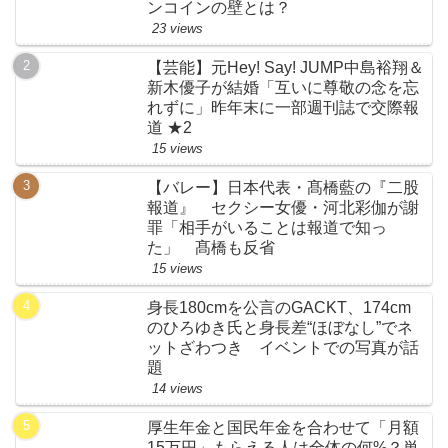
ンコインの壁とは？
23 views
【芸能】元Hey! Say! JUMP中島裕翔＆
新木優子が結婚「互いに尊敬の念を忘
れずに」昨年末に一部週刊誌で交際報
道 ★2
15 views
【バレー】日本代表・髙橋藍の『二股
報道』 セクシー女優・河北彩伽が謝
罪「相手がいることは報道で知っ
た」 髙橋も反省
15 views
身長180cmを公言のGACKT、174cm
のひろゆき氏と身長差“ほぼなし”でネ
ットざわつき イベントでの写真が話
題
14 views
厚生年金と国民年金を合わせて「月額
15万円」もらえる人は全体の何%？単