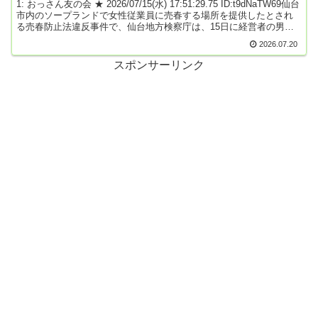
者ら3人を起訴
1: おっさん友の会 ★ 2026/07/15(水) 17:51:29.75 ID:t9dNaTW69仙台
イ、シリ、消防に電話して」とスマホに話しかけて１１９番した。
市内のソープランドで女性従業員に売春する場所を提供したとされ
芥川君もスピーカー越しに状況を説明し、永井君は救急車が到着す
る売春防止法違反事件で、仙台地方検察庁は、15日に経営者の男ら3
るまで女性に「大丈夫ですか」と声をかけ続けて体調を観察した。
人を起訴しました。起訴されたのは、仙台市青葉区一番町にあった
女性は低血糖だった。賞状を受け取った黒石君は「通報は初めてで
2026.07.20
ソープランド「マリン千姫」の経営会社役員の被告（44）と、元店
焦ったが、助かってうれしい」と笑顔。芥川君は「今度は通報して
長の被告（48）ら3人です。（略）経営会社役員の被告が業務全般を
スポンサーリンク
はっきり説明したい」と話し、永井君は「将来は警察官になりた
統括管理し、元店長の被告が店長として採用や従業員の管理などを
い...
担当していたということです。この店には、200人ほどの女性従業員
が在籍し、28日間で約4000万円の売り上げがあったとみられていま
す。東北放送 2026年7月15日引用元: 2: 名無しどんぶらこ
2026/07/15(水) 17:52:01.32 ID:i1Z/BlZf0おかしいな3: 名無しどんぶ
らこ 2026/07/15(水) 17:52:34.07 ID:xz6wSNvE0個室内での出来事は
自由恋愛だろ？4: 名無しどんぶらこ 2026/07/15(水) 17:52:38.51
ID:zKt3PW8p0>>1ソ...