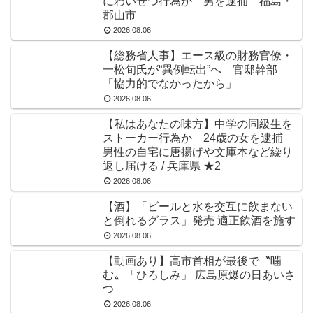
にわいせつ行為か 男を逮捕 福島・
郡山市
2026.08.06
【総務省人事】エース級の財務官僚・
一松旬氏が“異例転出”へ 官邸幹部
「協力的でなかったから」
2026.08.06
【私はあなたの味方】中学の同級生を
ストーカー行為か 24歳の女を逮捕
男性の自宅に唐揚げや文庫本など繰り
返し届ける / 兵庫県 ★2
2026.08.06
【酒】「ビールと水を交互に飲まない
と倒れるグラス」発売 適正飲酒を施す
2026.08.06
【動画あり】高市首相が最後で〝噛
む〟「ひろしみ」 広島原爆の日あいさ
つ
2026.08.06