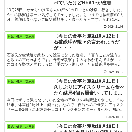
べていたけどHbA1cが改善
こり得るなどの欠点があるため、改善が求められてきた3。このたび
ノースカロライナ大学チャペルヒル校（米国）のJicheng Yuらは、
10月28日、かかりつけ医さんの所へ1カ月ごとの診察に行きました。
血糖値が上昇するとインスリンを放出するグルコース応答性マイク
今回の診察は暗ーい気持ちで出かけました。というのも診察前の1カ
ロニードルパッチを開発し、Proceedings of the National Academy
月、普段は食べないご飯や麺類をよく食べたからです。それにおや
of Sciences 2015年7月7日号で報告した4。このパッチには多くの微
つも。なのでHbA1cが7.0→7.2くらいに悪化しているだろうと。とこ
細な針（マイクロニードル）が取り付けられているが、皮膚に貼付
2024.11.08
ろが何と6.9に改善していたのです。これまで食事の際にはご飯やパ
しても痛くないという。血糖値上昇に応じて自動的にインスリンを
ン類の炭水化物をなるべく食べないようにしていたけど、この1カ月
放出するグルコー...
【今日の食事と運動10月12日】
日記・健康・糖尿病
はほぼ毎日食べるようになり、おまけに甘いお菓子などおやつも毎
石破総理が散々の言われようだ
日食べるようになりました。ただ、散歩はほぼ毎日1万歩をかかさ
が・・・
ず、他に農作業とか体をよく動かしていました。僕の農作業は鍬1本
だけなので、思いっきり体力を使います。それが良かったんです
石破氏が総裁選が終わって総理になった途端、「言うことが違う」
ね。でも食べた菓子パンやアイスクリームのカロリーを運動で消費
と散々の言われようです。野党が攻撃するのはわかるんですが、マ
するのは大変です。アイスクリームを一度に3個も食べたことが何度
スコミが野党と同じように「手のひら返しだ」と石破総理を寄って
もあるけど、とても消費することなんかできない。診察から1週間ほ
たかってたたくのはどうなんでしょう。石破氏は総理大臣になった
どたったけど、ケーキを食べてからの運動の大変さを思うと、少し
2024.10.12
からといって、いきなり自分の思い通りに物事を進めることができ
だけ食べるのを我慢できている。
るわけないもの。自民党国会議員の多くが石破氏以外を支持してい
【今日の食事と運動10月11日】
日記・健康・糖尿病
るんだから、どうしようもない。もう少し時間を与えて見守っても
久しぶりにアイスクリームを食べ
いいんじゃないかな。少なくとも金権・派閥政治の安倍元総理とは
たら結局4個も爆食いしてしまっ
違うんだから。ワイド番組を見ていてもマスコミもポピュリズムの
極みだと思う。視聴率を稼がないといけないのはわかるけど、批判
た
今日はずっと気になっていた空地の草刈りを4時間近くやった。その
すべきはマスコミ自身ではないのかな。【朝食】糖尿病対策〇・麻
結果、体重は1㎏以上、減った。なので、自分へのご褒美にアイスク
婆豆腐…昨夜の残り・野菜類と目玉焼き昨日食べたアイスクリーム4
リームを1個（森永製菓チョコホリックモンスター）食べた。初めて
個、どうしたら無かったことにできるかな。それで、昨夜は9時半過
食べたアイスだったけどこれがうまい。なので2個目を食べた。する
ぎになってから気を奮い立たせて散歩に出た。1万歩越え！
2024.10.11
ともう止まらなくなって、ジャンボチョコモナカと他のやつ、計4個
も食べてしまった。合計カロリー数は、1200㎉以上。何てこった。
【今日の食事と運動10月10日】
日記・健康・糖尿病
折角、草刈りでいい汗をかいたのに。ただストレス食いの面も大い