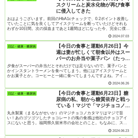
かゼリーを食べられるようになったけど。僕もなんだか元気が出な
たな）【夕食】・...
スクリームと炭水化物が再び食事
くて散歩もやる気が起こらなかったけど、甘いものばっかり食べて
に侵入してきた
運動もしなかったら血糖値が爆上げになってしまう。なので頑張っ
て8635歩まで歩いてきました。明日は東京都知事選の投開票。政治
おはようございます。前回のHbA1cチェックで、0.2ポイント改善し
家にはあまり興味はないけど、今度の開票結果には関心を持ってい
ていたことに気を良くしてアイスクリームを断っていたけどそれも
る。現職の小池百合子氏（71）の意欲・元気には感心させられると
わずか10日間。次の採血まであと1週間ほどになった今、完全に僕の
いうか、驚きの方が大きい。もう、後進に道を譲ってもいい歳だろ
食生活に侵入してきている。昨夜はよせばいいのに、一度に2本も食
うに。前広島県安芸高田市長の石丸伸二氏（41）はどれくらいいく
2024.07.03
べてしまった（マジチョコノカタマリ）。1本が小さめではあるけ
んだろう。ネット（SNS）は得意らしいけど果たしてその効果は。
ど・・・・😞それに妻の体調がまたまた不調。普段良い時があまり
【今日の食事と運動6月26日】今
日記・健康・糖尿病
なくて可哀そうなんだけど、してやれることもあまりなく
週は妻が忙しくて朝食以外はスー
て・・・・。そんなときのメニューはうどんとか焼きそばとか、麺
パーのお弁当や菓子パン（たっぷ
類が多くなる。昨日の夕食も冷麺（大盛り）。今朝はホットケーキ1
枚半と牛乳😅炭水化物のオンパレードです。そこにきて、糖尿病の
りホイップあんぱん）
夕食がスーパーの弁当だとそれだけでは足りないので、菓子パンと
僕は麺類、丼物が大好きときているから今回は体重が1.2㎏も増えて
かインスタントラーメンを食べてしまう。他にはアイスクリームと
いる。次回のHbA1cは悪化しているだろうな。でも、救いは「体の
かお菓子とか。コーヒーと一緒に食べてしまうんですよね。アイス
活動量が増えているはず」ということ。努めて動くようにはしてい
クリームも10日ほど我慢したけれど、結局昨日、今日と食べてしま
るんです。食事の後の食器片づけとか。以前は妻に任せっきりだっ
2024.06.26
った。妻が食事を作ってくれると窮屈な年金生活でもいろいろと工
たけど。
夫してくれて、食後に満足感があるんです。野菜の量も多いし。そ
【今日の食事と運動6月23日】糖
日記・健康・糖尿病
れに比べてスーパーで買ってくるときは、だいたいお菓子とかイン
尿病の私、朝から糖質依存と戦っ
スタントラーメンとか焼きそばになってしまう。糖尿病の僕は常に
ている！マジで「マジチョコノカ
麺類を思いっきり食べたいと思っているし、甘いものも食べたいと
思っているので、お弁当を買うよりはどうしても菓子パンやケーキ
タマリ」を食べたい
丸永製菓（まるながせいか）のマジチョコノカタマリはマジで旨
やインスタントラーメンになってしまうのです。値段も安いし。
い！あのゴツゴツしたチョコレートの塊の食感は他社のチョコアイ
【今日の運動】散歩だけは頑張ってます。10781歩
スにないと思う。福岡県久留米市の会社とのこと。ちなみに、スー
パーでよく目にする「あいすまんじゅう」や「白くま」も同社の製
2024.06.23
品。HbA1cが改善していた検査結果から早10日。歳を取ると時間の
スピードが速いというのは本当だ！ここで何とか糖質依存に打ち勝