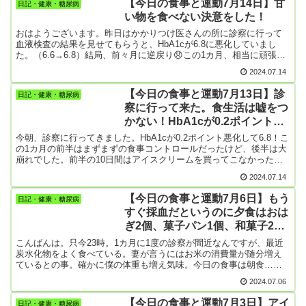
【今日の食事と運動7月14日】甘
日記・健康・糖尿病
ね。記者会見では体操協会のえらいさん達が、「プレッシャーがあ
い物を食べない決意をした！
ったからだと思う」、「初めて吸ったらしい」、「本人の言うこと
を信じる」みたいなことを言ってたようですけど、「愚か者！」と
おはようございます。昨日はかかりつけ医さんの所に診察に行って
彼らに言ってやりたい。そんなことだからこれまで指導もできずに
血液検査の結果を見せてもらうと、HbA1cが6.8に悪化していまし
ここに至ってしまい、最悪の結果をよんでしまったのだと私は思
た。（6.6→6.8）結局、前々月に逆戻り😞この1カ月、相当に頑張っ
う。「プレッシャーがあったら、誰でも酒・たばこをやるの？」、
て歩いていたのに。まあ、この散歩が無ければ7.0オーバーは間違い
2024.07.14
「生まれて初めてタバコを吸ったらそこをたまたま目撃されてしま
なしだったでしょうけど。正直言うともう散歩に疲れました。
ったの？」、「酒も初めて飲んだところを偶然見つかったの？」っ
HbA1cを改善するためだけに雨の中を傘さして歩いたり、夜10時を
【今日の食事と運動7月13日】診
て話。記者会見を見た多くの国民は、彼らの言うことを果たして信
日記・健康・糖尿病
過ぎてから散歩に出たりしていたけどもう嫌！！！！そうなら、甘
用できたのでしょうか。僕はニュースを見聞きして、体操協会の指
察に行って来た。食生活は嘘をつ
い物、炭水化物を食べるのを減らすしかない。なのに・・・なのに
導体制、その矜持に「？」を少し持ってしまいまし...
かない！HbA1cが0.2ポイント悪
昨日は1カ月ぶりの診察が終わったことを言い訳に菓子パンとか爆食
い！でも次回の診察に向けてアイスクリームやお菓子類を減らす決
化！
今朝、診察に行ってきました。HbA1cが0.2ポイント悪化して6.8！こ
意をしたんです。なので、昨日はお菓子もアイスクリームも買いだ
の1カ月の前半はまずまずの食事コントロールだったけど、後半は大
めせず。家にお菓子が無いのはなんだか寂しいけど、今度の1カ月は
崩れでした。前半の10日間はアイスクリームを買ってこなかったけ
食べる量を減らしてHbA1cを下げたいと思っています。何とか実践
れど、後半は常に冷蔵庫に買いだめしてしまいました。買えば必ず
して、雨の日とか散歩に出なくていいようにしたい！【朝食】・ケ
2024.07.14
食べてしまうので一体何個のアイスクリームが胃袋に入っていった
ーキ１個（昨日の娘からの贈り物）・牛乳【昼食】抜き【今日の運
ことか😞それに妻のせいにするわけではないですが、妻の体調が悪
動】・散歩 0歩昨夜、久しぶりに腕立て伏せをしたんだけど、今日
【今日の食事と運動7月6日】もう
日記・健康・糖尿病
くて食事を作れない日が多かったな。そんな日は僕がスーパーに買
は両肩にピ...
すぐ採血だというのに夕食はおは
い出しに行き買ってくる物といえば、菓子パン、ケーキ類、小豆餡
ぎ2個、菓子パン1個、和菓子2
の和菓子類、インスタントラーメン。妻が何とか作ってくれる時が
あったけど、うどんとか焼きめしとかスパゲティとかの炭水化物が
個、アイスクリーム1個
こんばんは。只今23時。1カ月に1度の診察が間近なんですが、最近
多かったな。散歩は頑張って良く歩いたけど（毎日8千歩から1万
炭水化物をよく食べている。妻が言うにはお米の消費量が随分増え
歩）、食事コントロールには及びません。やっぱり、食べた分は
ているとの事。確かに僕の体重も増え気味。今日の食事は朝食…煮
HbA1cに正直に反映されていました。体はよく動かしたので、
卵2個昼食…チキンラーメン1個夕食…おはぎ2個、菓子パン1個、和
HbA1cは現状維持の6.6かもと期待をしているところもあったんだけ
2024.07.06
菓子2個、アイスクリーム1個そうなんです。奥さんが体調崩して朝
ど。【今日の朝食】・菓子パン2個と牛乳・ケーキ1個（娘が東京か
から食事を作れなかったんです。まあ、夜になって何とかプリンと
ら送ってきてくれた。なんでも評判の店らしい。確かに美味しかっ
【今日の食事と運動7月3日】アイ
日記・健康・糖尿病