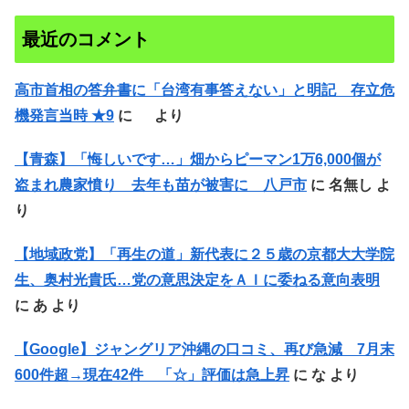
最近のコメント
高市首相の答弁書に「台湾有事答えない」と明記 存立危
機発言当時 ★9
に
より
【青森】「悔しいです…」畑からピーマン1万6,000個が
盗まれ農家憤り 去年も苗が被害に 八戸市
に
名無し
よ
り
【地域政党】「再生の道」新代表に２５歳の京都大大学院
生、奥村光貴氏…党の意思決定をＡＩに委ねる意向表明
に
あ
より
【Google】ジャングリア沖縄の口コミ、再び急減 7月末
600件超→現在42件 「☆」評価は急上昇
に
な
より