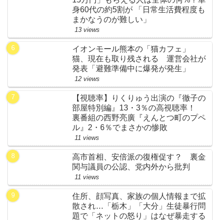
身60代の約5割が 「日常生活費程度も
まかなうのが難しい」
13 views
イオンモール熊本の「猫カフェ」
猫、現在も取り残される 運営会社が
発表「避難準備中に爆発が発生」
12 views
【視聴率】りくりゅう出演の『徹子の
部屋特別編』13・3％の高視聴率！
裏番組の西野亮廣『えんとつ町のプペ
ル』2・6％でまさかの惨敗
11 views
高市首相、安倍派の復権促す？ 裏金
関与議員の公認、党内外から批判
11 views
住所、顔写真、家族の個人情報まで拡
散され…「栃木」「大分」生徒暴行問
題で「ネットの怒り」はなぜ暴走する