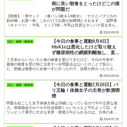
病に良い朝食をとったけどこの後
歩 今のところ2129歩これから、散歩に出るつもり。
が問題だ
【朝食】・卵サンド （食パン1枚＆1/4枚分）・ナスとパプリカの
炒め物…お皿一杯。これだけでお腹が結構満たされます。・温野菜
（キャベツ）・牛乳 コップ1杯…牛乳は良質なタンパク質を含んで
いるので、腎臓によいらしい。記憶間違いしていなければ、確かTV
2024.09.05
で医師がそう言ってました。食べる順番にも気を使っていて、必ず
と言っていいほど野菜から食べています。まあ、一方で昨日みたい
【今日の食事と運動9月4日】
日記・健康・糖尿病
に菓子パンやケーキ類、インスタント焼きそばだけ食べていたんで
HbA1cは悪化したけど取り敢え
は元も子もないけど。糖尿病薬はあと10日分ほど。ちゃんと数えて
ず糖尿病性の網膜剥離無し、直腸
いないけど。これだけの日数で滅茶苦茶な食生活をカバーできるか
な。アイスクリームを食べる回数だけは減ったけど。【昼食】抜き
がん精検も異常なし、肝臓も異常
７月末からいろいろと体の検査を受けてきたけど、今日の午前中、
【夕食】・ナスの田楽・サバ缶の料理…料理名はわからんけどとっ
なし
最後の検査を受け特に注意すべき問題点はないとのことで安心し
ても美味しい。・チーズとジャガイモのグラタン【今日の運動】.散
た。朝食は検査のため食べずに行ったので、診察が終わったらホッ
歩 9153歩これから久しぶりに稽古に出かけようかと思っている。
としたこともあってお腹が空いてきた。妻は朝食を作らなくていい
肩も膝もポンコツなんで、どうなるわからんけど。膝は関節炎で、
2024.09.04
ということで安心しきっていたので、帰りにスーパーによって、甘
剣道みたいな激しい運動はしない方が良いのか、ちょっとは運動し
いものばっかり買ってきた。ホイップジャムパンとか、なんちゃら
た方が良いのかようわかりません。今日はからりと晴れた天候のせ
【今日の食事と運動7月20日】パ
日記・健康・糖尿病
ケーキとか、モンブランケーキとか。あとさすがに甘いものばっか
いか、いつもより膝の感じ...
リ五輪！体操女子の主将が飲酒喫
りなので、4個入りコロッケも買った。これを妻と朝食・昼食兼用で
煙
食べた。夕方になるとやっぱりお腹がすいてきたので、今度はペヤ
ングの超大盛りを1個買って来て妻と一緒に食べた。あと菓子パンも
問題を起こした女子体操主将は19歳になっているので今や立派な成
吹雪饅頭も食べた。この食事ってどうよ(-_-;) 甘いものと炭水化物
人。体操協会のルールや社会規範くらいちゃんと守れよって話。オ
ばっかり。癌検診の精研や肝臓はセーフだったけど、今月もこのま
リンピック選手に大きな名誉・賞賛が与えられるのは、日本の未来
までは糖尿病データは大悪化だな。生活改善できるだろうか。【今
を担う多くの青少年に夢と希望を与えるからだと思う。それが、
日の運動】・散歩 9603歩こんな運動では菓子パン1個のカロリーさ
2024.07.20
「酒」「たばこ」をやっていたというのだから弁解の余地なし。
え消費できないよ😥
「酒・たばこは非行の始まり」っていうポスター、ありましたよ