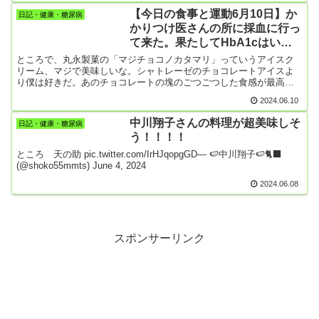
た。畑には久しぶりの優しい雨。豪雨の警戒予報が出ている地域も
類の包みプラがやたらと多かったね」それでいて何で0.2ポイントも
あるようですが。
【今日の食事と運動6月10日】か
日記・健康・糖尿病
改善したの。考えるに、アイスクリームを一度に3個食べた次の日
かりつけ医さんの所に採血に行っ
は、甘い物は食べないようにできた。寝る前にラーメンを2杯食べた
て来た。果たしてHbA1cはいか
翌日の朝食は、妻が食べない方が良いよと言って作ってくれなかっ
た。それから、散歩だけはよく歩いた。まあ、なんとなく体はよく
に？診察は水曜日
ところで、丸永製菓の「マジチョコノカタマリ」っていうアイスク
動かしていた。アイスクリームは散歩に出る前に食べた。（食べた
リーム、マジで美味しいな。シャトレーゼのチョコレートアイスよ
後に散歩するようにした）これまでは、ホーム炬燵に一度座ったら
り僕は好きだ。あのチョコレートの塊のごつごつした食感が最高。
なるべく立たないようにしていた。膝が若い時にやった半月板損傷
絶妙のネーミングだと思う。最近、近くのドラッグストア ”コスモ
の摘出手術でもうポンコツ状態。特に１年半前の大炎症以来、右膝
2024.06.10
ス”に入荷するようになってから病みつきになってしまった。糖尿病
がちゃんと曲がらない。まあ、そんな状態だけど最近は意識して何
の僕にとってはまさに「病みつき」。困ったことです。それでも今
度でも立ち上がるようにしている。今朝も妻が掃除をしていて、
中川翔子さんの料理が超美味しそ
日記・健康・糖尿病
朝は採血があったのでまだ、食べずに我慢している。いつまで我慢
「カメムシがいるの...
う！！！！
できるかな😅ところで、「しろくま」や「アイスまんじゅう」も丸
永製菓の製品なんですね。知らなかった！白くまデザート練乳買い
ところ 天の助 pic.twitter.com/IrHJqopgGD— 🍉中川翔子🍉🐈‍⬛
置きしなきゃいいんだけど、広いスーパーやドラッグストアの店内
(@shoko55mmts) June 4, 2024
を散策？するのは何だかストレス解消になるんですね。・・・僕の
2024.06.08
場合。この1カ月はこれまでになくアイスクリームをよく食べた。こ
れでHbA1cが良くなっているわけがない。ただ活動量は増えた。散
歩はよく頑張っている。どこまでHbA1cを抑えこむことができるか
な。
スポンサーリンク