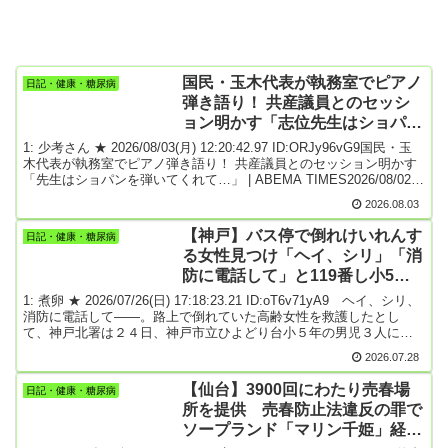
国民・玉木代表が執務室でピアノ
日記・健康・糖尿病
弾き語り！ 共産議員とのセッシ
ョン明かす「志位先生はショパン
を弾いてくれて…」
1: 少考さん ★ 2026/08/03(月) 12:20:42.97 ID:ORJy96vG9国民・玉
木代表が執務室でピアノ弾き語り！ 共産議員とのセッション明かす
「先生はショパンを弾いてくれて…」 | ABEMA TIMES2026/08/02
07:00記者が議員の仕事部屋におじゃまして様々な話を聞く企画「会
2026.08.03
館探訪」。第3回は国民民主党の玉木雄一郎代表の議員会館の部屋を
訪問した。高校時代は陸上部に所属しアクティブな印象が強い玉木
【神戸】バス停で倒れけいれんす
日記・健康・糖尿病
氏だが、実は高校時代にバンドを組み、ピアノも独学で弾きこなす
る女性見つけ「ヘイ、シリ」「消
音楽愛好家の一面を持つ。執務室に置かれた電子ピアノの由来や、
防に電話して」と119番し小5男
弾き語りを披露する姿に迫った。普段は官僚や民間人とのディスカ
ッションに使われているという玉木氏の執務室。その一角に置かれ
児3人が連係プレー…「将来は警
1: 煮卵 ★ 2026/07/26(日) 17:18:23.21 ID:oT6v71yA9 ヘイ、シリ、
ているのが台付きの電子ピアノだ。このピアノを置くことになった
察官に」 [煮卵★]
消防に電話して――。路上で倒れていた高齢女性を救護したとし
きっかけについて、玉木氏はYouTube「たまきチャンネル」初期の
て、神戸北署は２４日、神戸市立ひよどり台小５年の男児３人に県
コラボ企画を振り返る。「各党の党首とコラボをやろうとなって共
の善行表彰「のじぎく賞」を贈った。スマートフォンの音声アシス
産党の志位和夫さんとやったんですけど、志位さんとは思想信条は
2026.07.28
タント機能を使って救急要請するなど子どもらしい救助劇となっ
だいぶ違うじゃないですか。でも音楽では一致できるだろうという
た。受賞したのは、黒石惟登（ゆいと）君（１１）、永井琉翔（る
ことで。志位先生...
【仙台】3900回にわたり売春場
日記・健康・糖尿病
いと）君（１１）、芥川桜太郎君（１１）の３人。５月１２日の放
所を提供 売春防止法違反の罪で
課後、黒石君らは神戸市北区ひよどり台のバス停で倒れている女性
ソープランド「マリン千姫」経営
（７０歳代）を発見。右頬から出血してけいれんしていたため、黒
石君が音声アシスタント機能「Ｓｉｒｉ（シリ）」を使って「ヘ