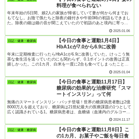
とったけど普段よりは炭水化物を多くとった。（普段はできるだけ
持に役立つと考えられているが、入れ歯の状態と死亡リスクの関連
料理が食べられない
ご飯類は食べないようにしているのだ。気持ちだけは）勉強会は昨
について、残る歯も考慮し...
年、宅建試験に合格したので合格者が必須で受講しなければならな
年末年始の5日間、娘2人の家族が帰省していて妻が何から何までお
いもの。内容的には合格者ならみんなわかっていることだったな。
もてなし。お陰で孫たちと除夜の鐘付きや午前0時の初詣もできまし
こんなことやらで作年末からの2週間は食事的には糖尿病対策が全く
た。除夜の鐘は鐘の音が聞こえていたので初詣のあと境内に寄った
できなかった。散歩数も3000歩に届かない日が多かったし、このま
ら、なんと御住職が孫たちに「鐘をついてみますか」と😀私たちも
2025.01.06
まいくと2週間後のHbA1cは悪化間違いなしだよ。
全員鐘をついて思い出深い新年になりました。ところで妻の方はみ
んなの世話を何とか無事に乗り切ったんだけど、娘たちが帰った後
【今日の食事と運動1月4日】
日記・健康・糖尿病
は疲れを出してダウン。当然、炊事もできずこの3日間の食事は、ケ
HbA1cが7.0から6.9に改善
ーキや菓子パンの買い食いばかり。大好きな丸ごとバナナも思う存
分食べた。HbA1cが爆上がりするだろうな。
年末に定期検査に行ったらHbA1cが6.9に改善していた。けっこう無
茶な食生活を送っていたのにも関わらず、0.1ポイントの改善は正直
嬉しかった。この1カ月、白米を一度に2合も食べてしまったことや
アイスクリームやケーキをドカ食いしたこともあったのに、HbA1c
2025.01.04
が6.9に納まったことは奇跡的。毎日、「動け！動け！」を意識して
いることも良かったのかも。なので、これから散歩に出ようと思っ
【今日の食事と運動11月17日】
日記・健康・糖尿病
ているんだけど、コタツが気持ち良過ぎー！！！
糖尿病の効果的な治療研究「スマ
ートインスリン」って何
無痛のスマートインスリン・パッチ登場！世界の糖尿病患者数は2億
8000万人を超えており、糖尿病は21世紀最大の医療課題の1つとして
広く認識されている1。糖尿病患者は、血糖値（血液内のグルコース
濃度）を毎日自分で測定し、血糖値を正常範囲に維持するために適
2024.11.17
切な量のインスリン（血糖降下作用のあるホルモン）を皮下注射し
なければならない2。この血糖値の調節法は、軽微ながらも痛みを伴
【今日の食事と運動11月8日】こ
日記・健康・糖尿病
い煩わしいだけでなく、正確さに欠ける上、差し迫った生理的要求
の1カ月、お菓子やご飯を毎日食
に応じたインスリン投与量を厳密に調節しなければ深刻な問題が起