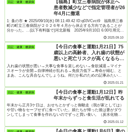
【福島】町立三春病院が休止へ
日記・健康・糖尿病
回できなかった。その意味では玉木総理大臣は消えてしまいました
患者数減少などで指定管理者が26
がもう少し待ってくださいね」そして、連立政権に向けた政策協議
年4月に撤退
で日本維新の会が自民党に求めた国会議員の定数削減について賛成
する考えを示した上で、臨時国会でいち早く経済対策の議論を始め
1: 蚤の市 ★ 2025/09/10(水) 08:11:49.42 ID:q03VCvct9 福島県三春
るべきなどと強調しました。国民民主党 玉木雄一郎 代表「早く
町の町立三春病院が２０２６年４月から休止する方向であることが
国民のための政治に移行していこうではありませんか。それを私た
分かった。…(以下有料版で)河北新報 2025年9月10日 6:00引用元:
ち国民民主党は主導していきたいと思っています」玉木代表は党の
2: 名無しどんぶらこ 2025/09/10(水) 08:13:01.60 ID:vY8A5sxR0僻地
地盤を強化するため党員や地方議員の候補者などを募る全国キャラ
2025.09.10
は医療すらもまともに受けられなくなるよ早くコンパクトシティ化
バンの一環で長崎を訪れました。国政選挙についても県連と相談し
を！47: 名無しどんぶらこ 2025/09/10(水) 09:55:00.65
ながら候補者の擁立を検討したいとして...
【今日の食事と運動1月21日】75
日記・健康・糖尿病
ID:XtQ12QRN0>>2強制移住だね中国に併合してもらってノウハウを
歳以上の高齢者、入れ歯の状態が
学ぼう！5: 名無しどんぶらこ 2025/09/10(水) 08:15:01.23
悪いと死亡リスクが高くなるらし
ID:+WWJ+NKj0日本は病院が多すぎるらしいよ20: 名無しどんぶらこ
2025/09/10(水) 08:24:53.76 ID:og743IOI0>>5国民皆保険だから当然
い
入れ歯の状態が悪い→大事な食事を楽しめない→食欲減退→マイナ
かも。安定して儲かるw38: 名無しどんぶらこ 2025/09/10(水)
スオーラが全開→自律神経が乱れる→免疫力低下→寿命が縮む、と
08:56:05.86 ID:c0+OYPyy0>>20アホを露呈してるなw48: 名無しど
まあ、こんな具合なんでしょうね。何だか私のための記事みたい😥
んぶ...
今のところ私に入れ歯はない。でも下あごに具合の悪い歯がある。
2025.01.21
しかも左右に。なので、右側で噛むのも難儀、左側で噛むのも難
儀。これまで抜くのは拒否してたけど、いよいよ諦めるしかないか
【今日の食事と運動1月12日】昨
日記・健康・糖尿病
な。歯科医院に電話しようかな。「歯の掃除の時期ですよ」という
年末からずっと食生活が乱れてる
案内ハガキも届いていることだし。〈引用〉朝日新聞アピタル75歳
以上の高齢者、入れ歯の状態に注意を！ 悪いと死亡リスク高く桜
年末から正月3ケ日は、おせちとかずっと御馳走（我が家としては）
井林太郎2025年1月10日 11時00分 75歳以上のお年寄りで奥歯のか
や甘い物をセーブせずに食べていた。娘たちが帰った後は妻がダウ
み合わせが悪いほど同じ期間内に死亡するリスクが高く、状態の悪
ンしてしまって食事を作れないのでずっと買い食い。（炭水化物ば
い入れ歯を使ったり入れ歯をしていなかったりする人はリスクがさ
っかり😥。ケーキとか菓子パンとかインスタンラーメンとか）そし
2025.01.12
らに高まると、大阪大などの研究チームが20万人近くを対象にした
て9日～11日までは大阪・梅田に。遊びではなくてまる2日間の勉強
調査で明らかにし、国際専門誌に発表した。高齢化に伴い歯を失っ
会。なので、ビジネスホテルに2泊した。食事はちゃんとしたものを
【今日の食事と運動1月6日】妻の
た高齢者は増えている。入れ歯は低下した食事機能を助け、健康維
日記・健康・糖尿病