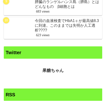
膵臓のランゲルハンス島（膵島）とは
どんなもの β細胞とは
683 views
今回の血液検査でHbA1ｃが最高値8.3
に到達。このままでは失明か人工透
析????
623 views
Twitter
果糖ちゃん
RSS