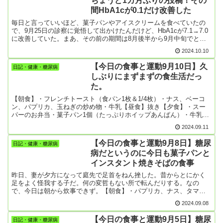
ちょうど1カ月ぶりの投稿！その
にあるんだな。このままでは合併症まっしぐら！空地は宅地の中に
間HbA1cが0.1だけ改善した
ある。なので、草ぼうぼうではお隣の民家の方々に迷惑をかけるの
で、ずっと気になっていた。エンジン草刈り機を使うので、事故に
毎日と言っていいほど、菓子パンやアイスクリームを食べていたの
は随分気を遣う。まあ、事故無しに作業を終えたので今日は良しと
で、9月25日の診察に覚悟して出かけたんだけど、HbA1cが7.1→7.0
しよう。この後、高校生が勉強に来る。数学を教えてるんだけど、
に改善していた。まあ、その前の期間は8月後半から9月中旬でとに
この歳になって共通テストを解くのはかなりしんどいよ。まあ、一
かくアイスクリーム中毒になっていた。それよりも少しだけマシな
所懸命でとてもいい子なんで僕も教えがいがあるんだけど。頭を使
2024.10.10
食事だったという事か。次はHbA1cを6台に乗せるぞと意気込んだも
うことがアンチエイジングになればいいんだけど。【今日の朝
のの、この1カ月食事でご飯とかラーメンとか食べるようになってし
食】・野菜類・フレンチトースト…最近、炭水化物が多くなってき
【今日の食事と運動9月10日】久
日記・健康・糖尿病
まった。これまではおかずだけ食べるようにしてご飯を抜いていた
てるんだけど、次回のHbA1c...
しぶりにまずまずの食生活だっ
んだが。妻もご飯抜きの食事を作るのが大変らしく、最近はうどん
た。
とかカレーライスとかインスタントラーメンとか焼きめしとか、炊
き込みご飯とか、確かに増えてきた。炭水化物を食べ出すと、これ
【朝食】・フレンチトースト（食パン1枚＆1/4枚）・ナス、ベーコ
がまたうまい。体重も1㎏太ってしまった。アイスクリームは食べな
ン、パプリカ、玉ねぎの炒め物・牛乳【昼食】抜き【夕食】・スー
くなったけど、次回の血液検査はどうなることやら。散歩の方は、
パーのお弁当・菓子パン1個（たっぷりホイップあんぱん）・牛乳
止めずに頑張っている。今日は1万歩越え！
【おやつ】・クッキー 10個程度【今日の運動】・散歩 16035歩・
2024.09.11
剣道 実働時間10分くらい…稽古の終了間際に参加したので2人と地
稽古しただけ。
【今日の食事と運動9月8日】糖尿
日記・健康・糖尿病
病だというのに今日も菓子パンと
インスタント焼きそばの食事
昨日、妻が夕方になって庭先で足首をねん挫した。昔からとにかく
足をよく怪我する子だ。何の変哲もない所で転んだりする。なの
で、今日は朝から炊事できず。【朝食】・パプリカ、ナス、タマ
ゴ、豚肉の炒め物…僕が作ったごった煮みたいなやつ。【昼食】抜
2024.09.08
き【夕食】・菓子パン2個・餡ドーナツ２個・牛乳・インスタント焼
きそば「ごつ盛り」炭水化物と甘いものばっかりで最悪。朝、野菜
【今日の食事と運動9月5日】糖尿
日記・健康・糖尿病
炒めを作ったので夕食では野菜を準備する元気なし。【運動】・散