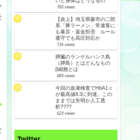
いと身体はどうなるの
い
765 views
受
【炎上】埼玉県蕨市の二郎
系「豚ラーメン」常連客に
も暴言・返金拒否 ルール
遵守でも高圧対応か
716 views
膵臓のランゲルハンス島
（膵島）とはどんなもの
β細胞とは
683 views
今回の血液検査でHbA1ｃ
が最高値8.3に到達。この
ままでは失明か人工透
析????
623 views
だ
Twitter