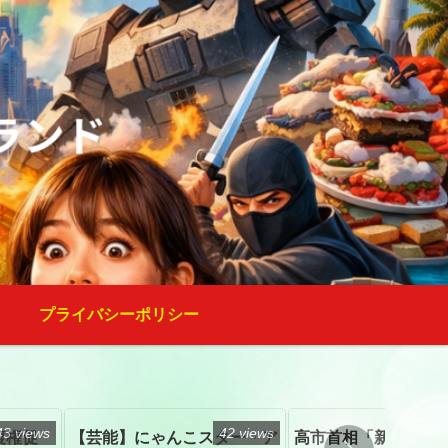
プライバシーポリシー
43 views
42 views
復権促
【芸能】にゃんこスター・ア
高市首相「新たな国