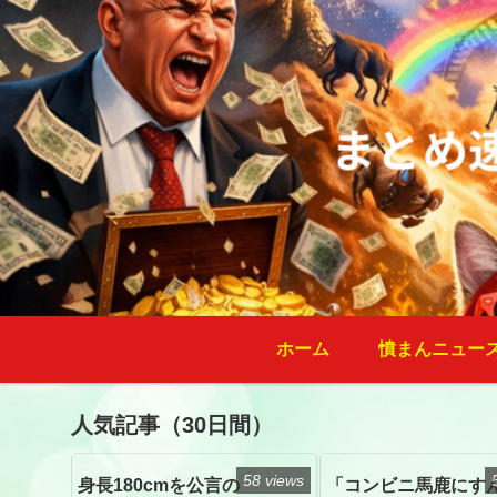
ホーム
憤まんニュー
人気記事（30日間）
58 views
身長180cmを公言の
「コンビニ馬鹿にす