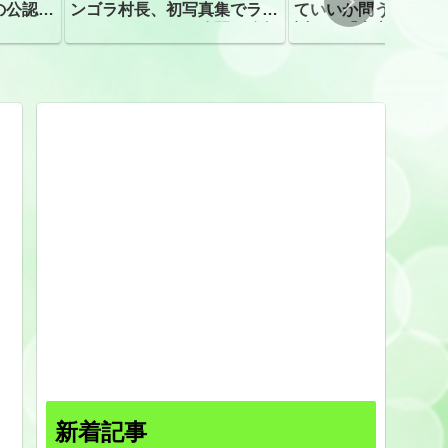
の公認、
ンゴラ村長、初写真集でラン
ていいか問う」 受
ジェリーショット公開 昨年
訴え！「高市自民に
はデジタル写真集が異例の大
ヒット
新着記事