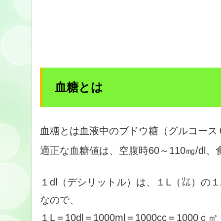
血糖とは
血糖とは血液中のブドウ糖（グルコース
適正な血糖値は、空腹時60～110㎎/dl、食
１dl（デシリットル）は、１L（㍑）の１/
なので、
１L＝10dl＝1000ml＝1000cc＝1000ｃ㎥