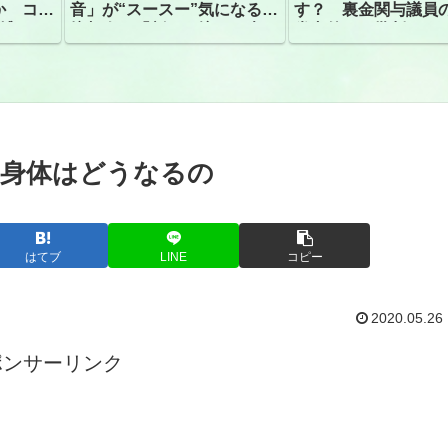
か コン
音」が“スースー”気になる指
す？ 裏金関与議員
捕
摘相次ぐ「割れて擦れた声に
党内外から批判
聴こえる。聴きづらい」
と身体はどうなるの
はてブ
LINE
コピー
2020.05.26
ポンサーリンク