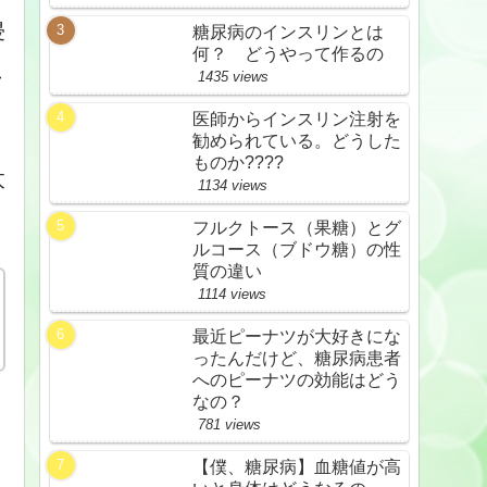
侵
糖尿病のインスリンとは
何？ どうやって作るの
こ
1435 views
医師からインスリン注射を
勧められている。どうした
ものか????
太
1134 views
フルクトース（果糖）とグ
ルコース（ブドウ糖）の性
質の違い
1114 views
最近ピーナツが大好きにな
ったんだけど、糖尿病患者
へのピーナツの効能はどう
なの？
781 views
【僕、糖尿病】血糖値が高