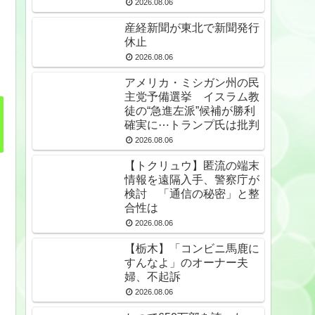
2026.08.06
産経新聞が東北で新聞発行
休止
2026.08.06
アメリカ・ミシガン州の民
主党予備選挙 イスラム教
徒の“急進左派”候補が勝利
確実に⋯トランプ氏は批判
2026.08.06
【トクリュウ】匿流の端末
情報を遠隔入手、警察庁が
検討 「通信の秘密」と整
合性は
2026.08.06
【栃木】「コンビニ馬鹿に
すんなよ」のオーナー夫
婦、不起訴
2026.08.06