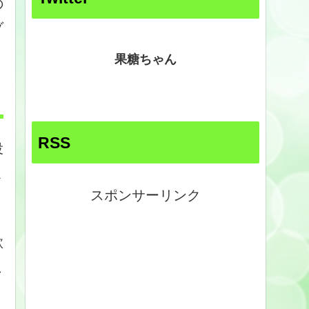
の
ゾ
果糖ちゃん
RSS
役
ま
スポンサーリンク
欲
こ