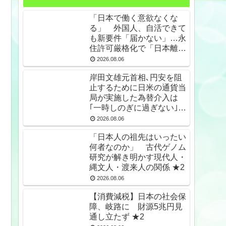
「日本で働く意欲なくな
る」 外国人、自活できて
も新要件「届かない」…永
住許可厳格化で「日本離
れ」か ★4
2026.08.06
岸田文雄元首相､円安を阻
止するために日米の通貨当
局が実施した為替介入は
｢一時しのぎに過ぎない｣と
の認識を示す
2026.08.06
「日本人の祖先はいったい
何者なのか」 古代ゲノム
研究が解き明かす現代人・
縄文人・渡来人の関係 ★2
2026.08.06
【消費減税】日本の社会保
障、岐路に 財源5兆円見
通し立たず ★2