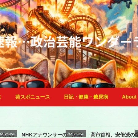
ス
芸スポニュース
日記・健康・糖尿病
About
52 views
52 views
んなよ」
NHKアナウンサーの「摩擦
高市首相、安倍派の