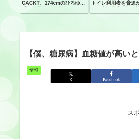
GACKT、174cmのひろゆき
トイレ利用者を脅迫
氏と身長差“ほぼなし”でネッ
ビニ店経営者2人を逮
トざわつき イベントでの写
真が話題
【僕、糖尿病】血糖値が高い
情報
X
Facebook
ス