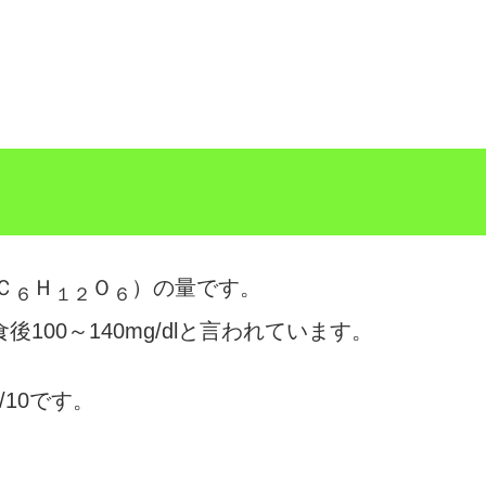
Ｃ
Ｈ
Ｏ
）の量です。
６
１２
６
後100～140mg/dlと言われています。
10です。