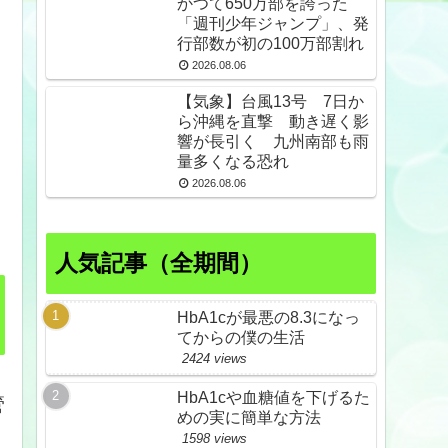
かつて650万部を誇った
「週刊少年ジャンプ」、発
行部数が初の100万部割れ
2026.08.06
【気象】台風13号 7日か
ら沖縄を直撃 動き遅く影
響が長引く 九州南部も雨
量多くなる恐れ
2026.08.06
人気記事（全期間）
HbA1cが最悪の8.3になっ
てからの僕の生活
2424 views
HbA1cや血糖値を下げるた
管
めの実に簡単な方法
1598 views