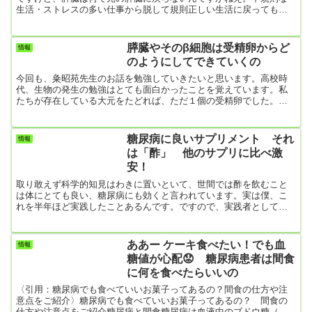
生活・ストレスの多い仕事から脱して規則正しい生活に戻っても、
インスリンを分泌しなくなった膵臓はもう元の機能を取り戻すこと
はありません。悔しいです。それは一度茹でた卵は、もう元の生卵
には戻らないのと一緒。 糖尿病（2型）ではなぜ、インスリンの働き
膵臓やそのβ細胞は受精卵からど
情報
が悪くなるのか「インスリン分泌の低下」と「インスリン抵抗性の
のようにしてできていくの
発現」の2つが原因です。 「インスリン分泌低下」とは膵臓に存在し
てインスリン...
今回も、粂昭苑先生のお話を勉強していきたいと思います。高校時
代、生物の発生の勉強はとても面白かったことを覚えています。私
たちが存在している大元をたどれば、ただ１個の受精卵でした。そ
の細胞の核内には染色体が23対あり、そのペアの片方ずつを父母
（卵子と精子）から受け継ぎました。そんなただ1個の受精卵が発生
を続け、最終的には60兆個もの細胞の集団になり、それら細胞は神
糖尿病に良いサプリメント それ
情報
経細胞や筋肉細胞や表皮細胞や血球などに分化してしまうのです。
は「酢」 他のサプリに比べ激
そうなってしまうと、もうそれぞれの細胞の機能が確定しており、
安！
筋肉細胞が神経細...
取り敢えず科学的知見はわきに置いといて、世間では酢を飲むこと
は体にとても良い、糖尿病にも効くと言われています。実は僕、こ
れを半年ほど実践したことあるんです。ですので、実践者としてお
伝えすると確かに肥満を防ぐ効果がありました。ただし、酢の成分
が体に働いて脂肪を分解するとかそういうことではありません。 な
ぜ、肥満を防いだか。それは酢がとても「まずーい！」からです。
ああー ケーキ食べたい！でも血
情報
市販の食酢でもそのまま飲んだら濃過ぎて胃を痛めます。ですので
糖値が心配😟 糖尿病患者は間食
コップ一杯の水に、小さじか中さじ一杯の酢を入れて食前に飲む
に何を食べたらいいの
と、まずくて食欲が減...
〈引用：糖尿病でも食べていいお菓子ってあるの？間食の仕方や注
意点をご紹介〉糖尿病でも食べていいお菓子ってあるの？ 間食の
仕方や注意点をご紹介糖尿病と間食糖尿病は血液中のブドウ糖（グ