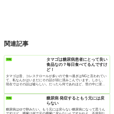
関連記事
タマゴは糖尿病患者にとって良い
情報
食品なの？毎日食べてるんですけ
ど！
タマゴは昔、コレステロールが多いので食べ過ぎはNGと言われてい
て、私なんかはいまだにその話が頭に浸みこんでいます。しかし、
現在ではその話は嘘らしい。だったら何であれほど、世の中に浸透
していたんでしょうね。さて、タマゴは値上がりしたとは言え、未
だに安くて高タンパクで料理もし易い食品。妻が料理を作れないと
きは、僕もたいていは冷蔵庫から卵を２，3個出して、目玉焼きか、
糖尿病 発症するともう元には戻
情報
卵焼きかゆで卵かスクランブルエッグ、調理も簡単で最高の食べ物
らない
です。ところで、このタマゴ、毎日食べるだけに糖尿病にはどうな
んでしょう。次の...
糖尿病はゆで卵みたい。もう元には戻らない糖尿病になって思うん
ですけど、膵臓は何で元の膵臓に戻らないんですかねえ。不規則な