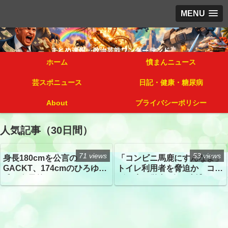
MENU
ホーム
憤まんニュース
芸スポニュース
日記・健康・糖尿病
About
プライバシーポリシー
人気記事（30日間）
71 views
53 views
身長180cmを公言の
「コンビニ馬鹿にすんなよ」
GACKT、174cmのひろゆき
トイレ利用者を脅迫か コン
氏と身長差“ほぼなし”でネッ
ビニ店経営者2人を逮捕
トざわつき イベントでの写
真が話題