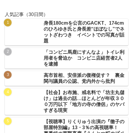
人気記事（30日間）
身長180cmを公言のGACKT、174cm
のひろゆき氏と身長差“ほぼなし”でネ
ットざわつき イベントでの写真が話
題
「コンビニ馬鹿にすんなよ」トイレ利
用者を脅迫か コンビニ店経営者2人
を逮捕
高市首相、安倍派の復権促す？ 裏金
関与議員の公認、党内外から批判
【社会】お布施、戒名料で「坊主丸儲
け」は過去の話…ほとんどが年収３０
０万円以下「地方の寺の僧侶」のヤバ
すぎる現実
【視聴率】りくりゅう出演の『徹子の
部屋特別編』13・3％の高視聴率！