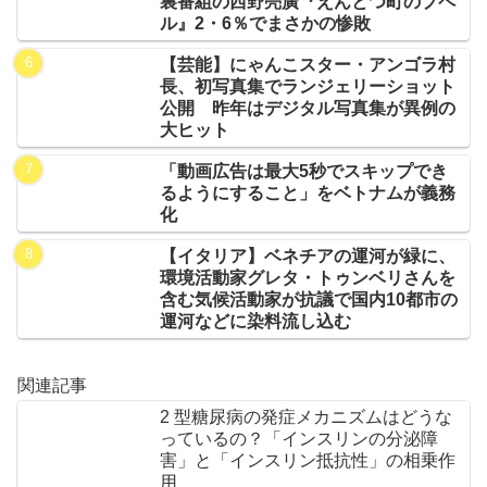
裏番組の西野亮廣『えんとつ町のプペ
ル』2・6％でまさかの惨敗
【芸能】にゃんこスター・アンゴラ村
長、初写真集でランジェリーショット
公開 昨年はデジタル写真集が異例の
大ヒット
「動画広告は最大5秒でスキップでき
るようにすること」をベトナムが義務
化
【イタリア】ベネチアの運河が緑に、
環境活動家グレタ・トゥンベリさんを
含む気候活動家が抗議で国内10都市の
運河などに染料流し込む
関連記事
2 型糖尿病の発症メカニズムはどうな
っているの？「インスリンの分泌障
害」と「インスリン抵抗性」の相乗作
用