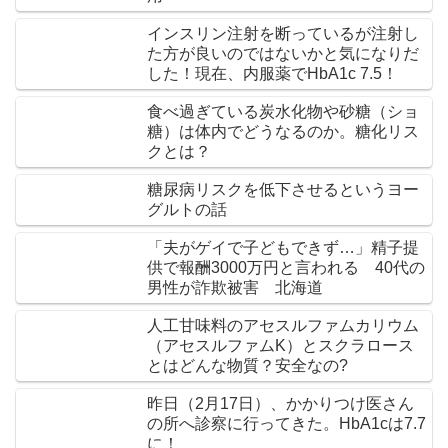
インスリン注射を断っているが注射し
た方が良いのではないかと気になりだ
した！現在、内服薬でHbA1c 7.5！
食べ過ぎている炭水化物や砂糖（ショ
糖）は体内でどうなるのか。糖化リス
クとは？
糖尿病リスクを低下させるというヨー
グルトの話
「夫がゲイで子どもできず…」精子提
供で報酬3000万円と言われる 40代の
男性が詐欺被害 北海道
人工甘味料のアセスルファムカリウム
（アセスルファムK）とスクラロース
とはどんな物質？安全なの?
昨日（2月17日）、かかりつけ医さん
の所へ診察に行ってきた。HbA1cは7.7
に！