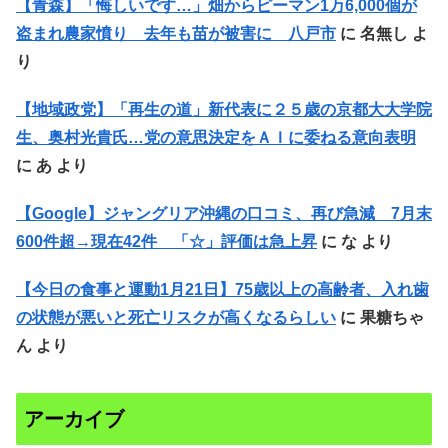
【青森】「悔しいです…」畑からピーマン1万6,000個が
盗まれ農家憤り 去年も苗が被害に 八戸市
に
名無し
よ
り
【地域政党】「再生の道」新代表に２５歳の京都大大学院
生、奥村光貴氏…党の意思決定をＡＩに委ねる意向表明
に
あ
より
【Google】ジャングリア沖縄の口コミ、再び急減 7月末
600件超→現在42件 「☆」評価は急上昇
に
な
より
【今日の食事と運動1月21日】75歳以上の高齢者、入れ歯
の状態が悪いと死亡リスクが高くなるらしい
に
果糖ちゃ
ん
より
アーカイブ