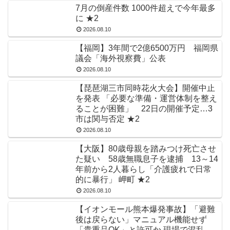
7月の倒産件数 1000件超えで今年最多
に ★2
2026.08.10
【福岡】3年間で2億6500万円 福岡県
議会「海外視察費」公表
2026.08.10
【琵琶湖三市同時花火大会】開催中止
を発表 「必要な準備・運営体制を整え
ることが困難」 22日の開催予定…3
市は関与否定 ★2
2026.08.10
【大阪】80歳母親を踏みつけ死亡させ
た疑い 58歳無職息子を逮捕 13～14
年前から2人暮らし「介護疲れで日常
的に暴行」 岬町 ★2
2026.08.10
【イオンモール熊本爆発事故】「避難
後は戻らない」マニュアル機能せず
「貴重品OK」と許可か 現場で混乱