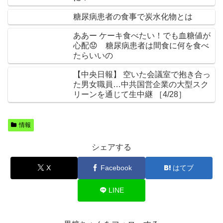
糖尿病患者の食事で炭水化物とは
ああー ケーキ食べたい！でも血糖値が
心配😟 糖尿病患者は間食に何を食べ
たらいいの
【中央日報】 空いた会議室で抱き合っ
た男女職員…中共国営企業の大型スク
リーンを通じて生中継 ［4/28］
情報
シェアする
X
Facebook
はてブ
LINE