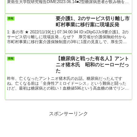
衆衛生大学院研究報告DIME2023.06.14■2型糖尿病患者が飲み物を変
えると寿命が延びる可能性2型糖尿病患者の場合、砂糖で甘く味付け
された飲み物（加糖飲料）の摂取が、寿命を短くする可能性のある
ことが報告された。米ハーバードT.H.チャン公衆衛生大学院のQi
要介護1、2のサービス切り離し市
情報
Sun氏らの研究によるもので、詳細は「The BMJ」に2023...
町村事業に移行案に現場反発
1: 蚤の市 ★ 2022/11/19(土) 07:34:00.94 ID:xDIpGJJc9要介護1、2の
サービス切り離しに現場反発…なぜ？ 厚労省が介護保険給付から
市町村事業に移行案介護保険制度の3年に1度の見直しで、厚生労働
省の社会保障審議会が要介護1、2の訪問・通所介護を介護保険制度
の給付から外し、市区町村の事業への移行を検討していることにつ
いて、介護関係者や識者から批判が出ている。専門資格のない人の
【糖尿病と戦った有名人】アント
情報
介護で、利用者の状態悪化につながる恐れがあるからだ。自治体側
ニオ猪木氏 昭和のヒーローだっ
の受け皿も整っていない。（井...
た
昨年、亡くなったアントニオ猪木氏のお話。糖尿病だったんです
ね。亡くなる前は「全身性アミロイドーシス」という難病と闘った
けど、最初は糖尿病との戦い！血糖値596という高血糖の体でリング
にあがっていたという。下記の引用はアントニオ猪木氏の著書『も
う一つの闘いー血糖値596からの糖尿病克服記』の簡単な紹介分の抜
粋！アントニオ猪木氏、苦労されたんだなということがよくわかり
ます。合掌🙏〈出典・引用：アントニオ猪木、壮絶だった糖尿病と
の闘い 著書で明かしていた血糖値596からの回復〉猪木が大病を患
スポンサーリンク
ったのは今...