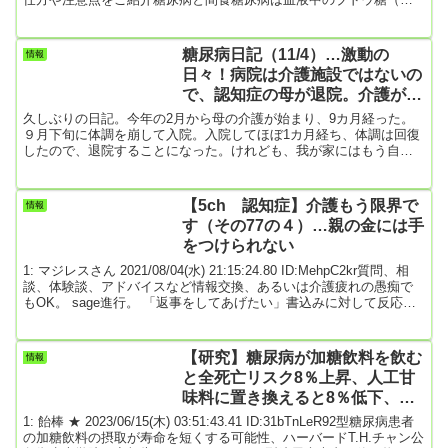
ルコース）が多い「高血糖」の状態が続いてしまう病気です。通常
なら食事前の血糖値は約70～100㎎/dlの範囲でおさまっています。こ
れはインスリンが膵臓から分泌されて、血液中のグルコースをエネ
糖尿病日記（11/4）…激動の
情報
ルギーとして活用しているからです。余分なグルコースは肝臓や筋
日々！病院は介護施設ではないの
肉に一時的に蓄え、血糖値が下がった時にエネルギー源として利用
で、認知症の母が退院。介護が心
できます。...
配で糖尿病を考えるゆとりなし。
久しぶりの日記。今年の2月から母の介護が始まり、9カ月経った。
９月下旬に体調を崩して入院。入院してほぼ1カ月経ち、体調は回復
したので、退院することになった。けれども、我が家にはもう自宅
介護をするエネルギーなし。妻にはもう、義母の介護をする気力も
体力もなし。残された道は僕が1人で母を看るしかない。困った。ど
うすりゃいいの。そんな時、ケアマネさんが動いてくれた。とにか
【5ch 認知症】介護もう限界で
情報
く自宅介護ができる状況にないということで、病院には入院の延長
す（その77の４）…親の金には手
を頼み、同時にどこかに施設入所できるところがないか、探してく
をつけられない
れた。結果、老...
1: マジレスさん 2021/08/04(水) 21:15:24.80 ID:MehpC2kr質問、相
談、体験談、アドバイスなど情報交換、あるいは介護疲れの愚痴で
もOK。 sage進行。 「返事をしてあげたい」書込みに対して反応し
ていきましょう。 不適切な書込みはスルー検定対象です。 こちらは
「認知症」の介護で限界な日々を送る「主介護者であり家族」のス
レッドです。 心の悲鳴をそっと吐露し明日を何とか生きましょう。
【研究】糖尿病が加糖飲料を飲む
情報
認知症の家族と良好な関係を保てている人には抵抗のある内容もあ
と全死亡リスク8％上昇、人工甘
ります。 書き込む前に...
味料に置き換えると8％低下、コ
ーヒー変え18％低下
1: 飴棒 ★ 2023/06/15(木) 03:51:43.41 ID:31bTnLeR92型糖尿病患者
の加糖飲料の摂取が寿命を短くする可能性、ハーバードT.H.チャン公