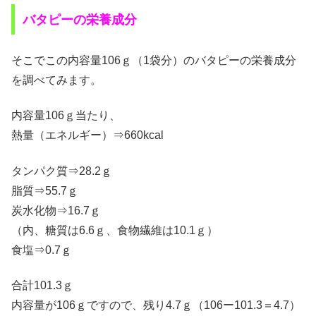
バタピーの栄養成分
そこでこの内容量106ｇ（1袋分）のバタピーの栄養成分
を調べてみます。
内容量106ｇ当たり、
熱量（エネルギー）⇒660kcal
タンパク質⇒28.2ｇ
脂質⇒55.7ｇ
炭水化物⇒16.7ｇ
（内、糖質は6.6ｇ、食物繊維は10.1ｇ）
食塩⇒0.7ｇ
合計101.3ｇ
内容量が106ｇですので、残り4.7ｇ（106ー101.3＝4.7）