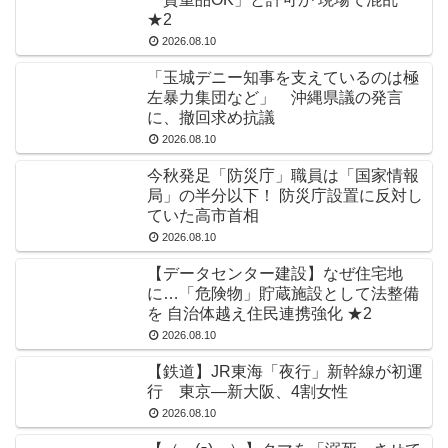
★2
2026.08.10
「玉城デニー知事を支えているのは極
左暴力集団など」 沖縄県議の発言
に、撤回求め抗議
2026.08.10
今秋発足「防災庁」職員は「国家情報
局」の半分以下！ 防災庁設置に反対し
ていた高市首相
2026.08.10
【データセンター建設】なぜ住宅地
に…「危険物」貯蔵施設として法整備
を 自治体越え住民連携強化 ★2
2026.08.10
【鉄道】JR東海「夜行」新幹線が初運
行 東京―新大阪、4割女性
2026.08.10