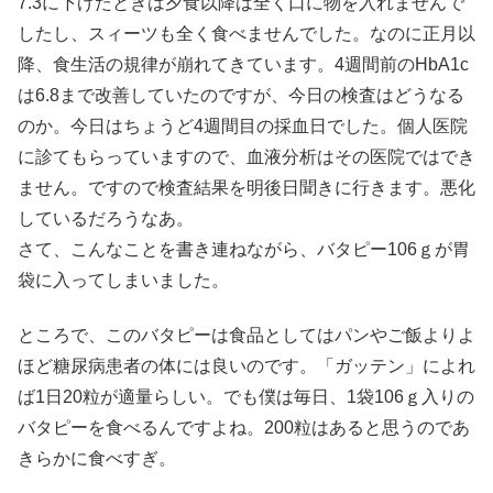
7.3に下げたときは夕食以降は全く口に物を入れませんで
したし、スィーツも全く食べませんでした。なのに正月以
降、食生活の規律が崩れてきています。4週間前のHbA1c
は6.8まで改善していたのですが、今日の検査はどうなる
のか。今日はちょうど4週間目の採血日でした。個人医院
に診てもらっていますので、血液分析はその医院ではでき
ません。ですので検査結果を明後日聞きに行きます。悪化
しているだろうなあ。
さて、こんなことを書き連ねながら、バタピー106ｇが胃
袋に入ってしまいました。
ところで、このバタピーは食品としてはパンやご飯よりよ
ほど糖尿病患者の体には良いのです。「ガッテン」によれ
ば1日20粒が適量らしい。でも僕は毎日、1袋106ｇ入りの
バタピーを食べるんですよね。200粒はあると思うのであ
きらかに食べすぎ。