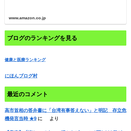
www.amazon.co.jp
ブログのランキングを見る
健康と医療ランキング
にほんブログ村
最近のコメント
高市首相の答弁書に「台湾有事答えない」と明記 存立危
機発言当時 ★9
に
より