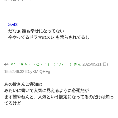
>>42
だなぁ 誰も幸せになってない
今やってるドラマのスレ も荒らされてるし
44:
<丶｀∀´>（´・ω・｀）（｀ハ´ ）さん
2025/05/11(日)
15:52:46.32 ID:yKMfQH+g
あの皆さんご存知の
みたいに書いて人気に見えるように必死だが
まず誰やねんと、人気という設定になってるのだけは知っ
てるけど