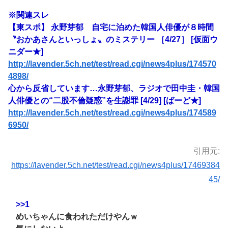
※関連スレ
【東スポ】 永野芽郁 自宅に泊めた韓国人俳優が８時間
〝おかあさんといっしょ〟のミステリー ［4/27］ [仮面ウ
ニダー★]
http://lavender.5ch.net/test/read.cgi/news4plus/174570
4898/
心から反省しています…永野芽郁、ラジオで田中圭・韓国
人俳優との“二股不倫疑惑”を生謝罪 [4/29] [ばーど★]
http://lavender.5ch.net/test/read.cgi/news4plus/174589
6950/
引用元:
https://lavender.5ch.net/test/read.cgi/news4plus/17469384
45/
>>1
めいちゃんに食われただけやんｗ