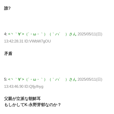
誰?
4:
<丶｀∀´>（´・ω・｀）（｀ハ´ ）さん
2025/05/11(日)
13:42:28.31 ID:VWbW7gOU
矛盾
5:
<丶｀∀´>（´・ω・｀）（｀ハ´ ）さん
2025/05/11(日)
13:43:46.90 ID:QfjyIhyg
父親が立派な朝鮮耳
もしかしてK-永野芽郁なのか？