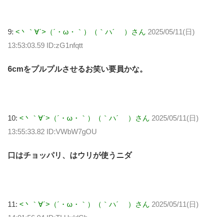
9:
<丶｀∀´>（´・ω・｀）（｀ハ´ ）さん
2025/05/11(日)
13:53:03.59 ID:zG1nfqtt
6cmをプルプルさせるお笑い要員かな。
10:
<丶｀∀´>（´・ω・｀）（｀ハ´ ）さん
2025/05/11(日)
13:55:33.82 ID:VWbW7gOU
口はチョッパリ、はウリが使うニダ
11:
<丶｀∀´>（´・ω・｀）（｀ハ´ ）さん
2025/05/11(日)