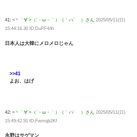
41:
<丶｀∀´>（´・ω・｀）（｀ハ´ ）さん
2025/05/11(日)
15:44:16.30 ID:DuPF4/ih
日本人は大韓にメロメロじゃん
>>41
よお、はげ
42:
<丶｀∀´>（´・ω・｀）（｀ハ´ ）さん
2025/05/11(日)
15:49:42.91 ID:Fwmqb2Kf
永野はサゲマン