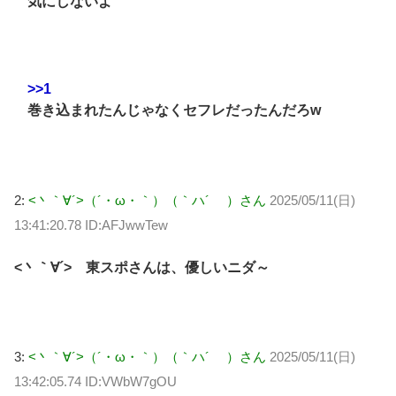
気にしないよ
>>1
巻き込まれたんじゃなくセフレだったんだろw
2:
<丶｀∀´>（´・ω・｀）（｀ハ´ ）さん
2025/05/11(日)
13:41:20.78 ID:AFJwwTew
<丶｀∀´> 東スポさんは、優しいニダ～
3:
<丶｀∀´>（´・ω・｀）（｀ハ´ ）さん
2025/05/11(日)
13:42:05.74 ID:VWbW7gOU