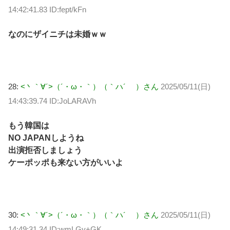
14:42:41.83 ID:fept/kFn
なのにザイニチは未婚ｗｗ
28:
<丶｀∀´>（´・ω・｀）（｀ハ´ ）さん
2025/05/11(日)
14:43:39.74 ID:JoLARAVh
もう韓国は
NO JAPANしようね
出演拒否しましょう
ケーポッポも来ない方がいいよ
30:
<丶｀∀´>（´・ω・｀）（｀ハ´ ）さん
2025/05/11(日)
14:49:31.34 ID:wmLGy+GK