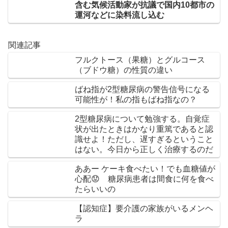
含む気候活動家が抗議で国内10都市の
運河などに染料流し込む
関連記事
フルクトース（果糖）とグルコース
（ブドウ糖）の性質の違い
ばね指が2型糖尿病の警告信号になる
可能性が！私の指もばね指なの？
2型糖尿病について勉強する。自覚症
状が出たときはかなり重篤であると認
識せよ！ただし、遅すぎるということ
はない。今日から正しく治療するのだ
ああー ケーキ食べたい！でも血糖値が
心配😟 糖尿病患者は間食に何を食べ
たらいいの
【認知症】要介護の家族がいるメンヘ
ラ