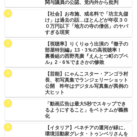
関与議員の公認、党内外から批判
【社会】お布施、戒名料で「坊主丸儲
け」は過去の話…ほとんどが年収３０
０万円以下「地方の寺の僧侶」のヤバ
すぎる現実
【視聴率】りくりゅう出演の『徹子の
部屋特別編』13・3％の高視聴率！
裏番組の西野亮廣『えんとつ町のプペ
ル』2・6％でまさかの惨敗
【芸能】にゃんこスター・アンゴラ村
長、初写真集でランジェリーショット
公開 昨年はデジタル写真集が異例の
大ヒット
「動画広告は最大5秒でスキップでき
るようにすること」をベトナムが義務
化
【イタリア】ベネチアの運河が緑に、
環境活動家グレタ・トゥンベリさんを