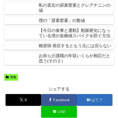
私の直近の尿素窒素とクレアチニンの
値
僕の「尿素窒素」の数値
【今日の食事と運動】動脈硬化になっ
ている僕が血糖値スパイクを防ぐ方法
糖尿病 発症するともう元には戻らない
お前ら介護職の年収いくらが相応だと
思う(その２）
情報
シェアする
X
Facebook
はてブ
LINE