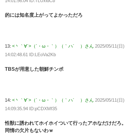
14:01:56.04 ID:TLUxldCb
的には知名度上がってよかっただろ
13:
<丶｀∀´>（´・ω・｀）（｀ハ´ ）さん
2025/05/11(日)
14:02:48.61 ID:LEoVa2Kb
TBSが用意した朝鮮チンポ
14:
<丶｀∀´>（´・ω・｀）（｀ハ´ ）さん
2025/05/11(日)
14:09:35.94 ID:pCDXMf35
性獣に誘われてホイホイついて行ったアホなだけだろ。
同情の欠片もないわｗ