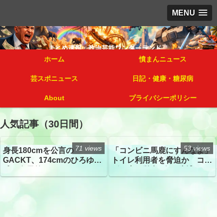
MENU
ホーム
憤まんニュース
芸スポニュース
日記・健康・糖尿病
About
プライバシーポリシー
人気記事（30日間）
71 views
53 views
身長180cmを公言の
「コンビニ馬鹿にすんなよ」
GACKT、174cmのひろゆき
トイレ利用者を脅迫か コン
氏と身長差“ほぼなし”でネッ
ビニ店経営者2人を逮捕
トざわつき イベントでの写
真が話題