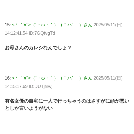
15:
<丶｀∀´>（´・ω・｀）（｀ハ´ ）さん
2025/05/11(日)
14:12:41.54 ID:7GQfvgTd
お母さんのカレシなんでしょ？
16:
<丶｀∀´>（´・ω・｀）（｀ハ´ ）さん
2025/05/11(日)
14:15:17.69 ID:DUTjfnwj
有名女優の自宅に一人で行っちゃうのはさすがに頭が悪い
としか言いようがない