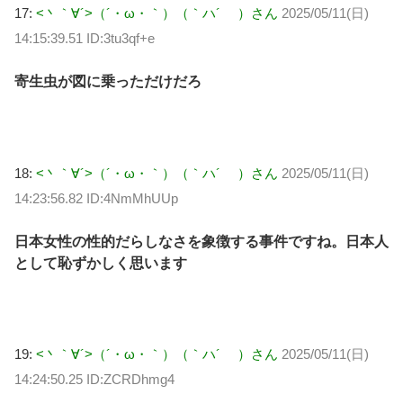
17:
<丶｀∀´>（´・ω・｀）（｀ハ´ ）さん
2025/05/11(日)
14:15:39.51 ID:3tu3qf+e
寄生虫が図に乗っただけだろ
18:
<丶｀∀´>（´・ω・｀）（｀ハ´ ）さん
2025/05/11(日)
14:23:56.82 ID:4NmMhUUp
日本女性の性的だらしなさを象徴する事件ですね。日本人
として恥ずかしく思います
19:
<丶｀∀´>（´・ω・｀）（｀ハ´ ）さん
2025/05/11(日)
14:24:50.25 ID:ZCRDhmg4