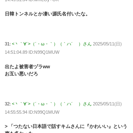
日韓トンネルとか凄い源氏名付いたな。
31:
<丶｀∀´>（´・ω・｀）（｀ハ´ ）さん
2025/05/11(日)
14:51:04.89 ID:N99Q1MUW
出たよ被害者ヅラww
お互い悪いだろ
32:
<丶｀∀´>（´・ω・｀）（｀ハ´ ）さん
2025/05/11(日)
14:55:55.94 ID:N99Q1MUW
> 「つたない日本語で話すキムさんに『かわいい』という