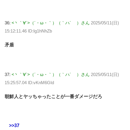
36:
<丶｀∀´>（´・ω・｀）（｀ハ´ ）さん
2025/05/11(日)
15:12:11.46 ID:Ig1hNhZb
矛盾
37:
<丶｀∀´>（´・ω・｀）（｀ハ´ ）さん
2025/05/11(日)
15:25:57.04 ID:vKnM6GId
朝鮮人とヤッちゃったことが一番ダメージだろ
>>37