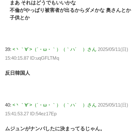
まあ それはどうでもいいかな
不倫がやっぱり被害者が出るからダメかな 奥さんとか
子供とか
39:
<丶｀∀´>（´・ω・｀）（｀ハ´ ）さん
2025/05/11(日)
15:40:15.87 ID:uqGFLTMq
反日韓国人
40:
<丶｀∀´>（´・ω・｀）（｀ハ´ ）さん
2025/05/11(日)
15:41:53.27 ID:54ez17Ep
ムジュンがナンパしたに決まってるじゃん。