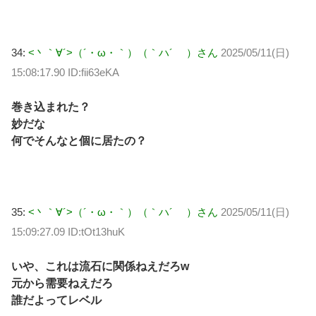
34:
<丶｀∀´>（´・ω・｀）（｀ハ´ ）さん
2025/05/11(日)
15:08:17.90 ID:fii63eKA
巻き込まれた？
妙だな
何でそんなと個に居たの？
35:
<丶｀∀´>（´・ω・｀）（｀ハ´ ）さん
2025/05/11(日)
15:09:27.09 ID:tOt13huK
いや、これは流石に関係ねえだろw
元から需要ねえだろ
誰だよってレベル