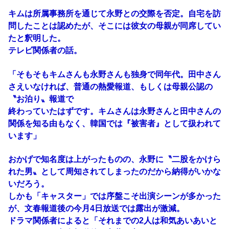
キムは所属事務所を通じて永野との交際を否定。自宅を訪
問したことは認めたが、そこには彼女の母親が同席してい
たと釈明した。
テレビ関係者の話。
「そもそもキムさんも永野さんも独身で同年代。田中さん
さえいなければ、普通の熱愛報道、もしくは母親公認の
〝お泊り〟報道で
終わっていたはずです。キムさんは永野さんと田中さんの
関係を知る由もなく、韓国では『被害者』として扱われて
います」
おかげで知名度は上がったものの、永野に〝二股をかけら
れた男〟として周知されてしまったのだから納得がいかな
いだろう。
しかも「キャスター」では序盤こそ出演シーンが多かった
が、文春報道後の今月4日放送では露出が激減。
ドラマ関係者によると「それまでの2人は和気あいあいと