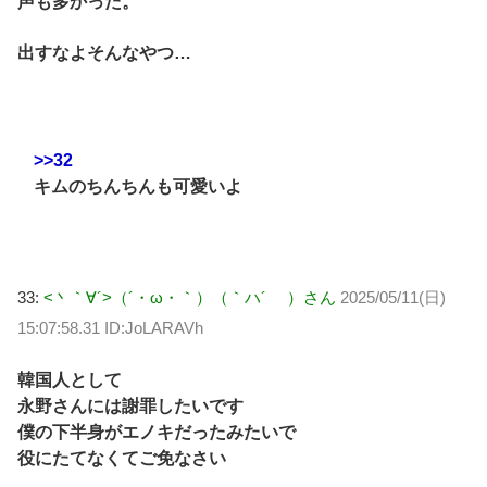
声も多かった。
出すなよそんなやつ…
>>32
キムのちんちんも可愛いよ
33:
<丶｀∀´>（´・ω・｀）（｀ハ´ ）さん
2025/05/11(日)
15:07:58.31 ID:JoLARAVh
韓国人として
永野さんには謝罪したいです
僕の下半身がエノキだったみたいで
役にたてなくてご免なさい