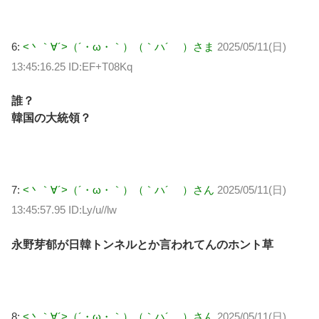
6:
<丶｀∀´>（´・ω・｀）（｀ハ´ ）さま
2025/05/11(日)
13:45:16.25 ID:EF+T08Kq
誰？
韓国の大統領？
7:
<丶｀∀´>（´・ω・｀）（｀ハ´ ）さん
2025/05/11(日)
13:45:57.95 ID:Ly/u//lw
永野芽郁が日韓トンネルとか言われてんのホント草
8:
<丶｀∀´>（´・ω・｀）（｀ハ´ ）さん
2025/05/11(日)