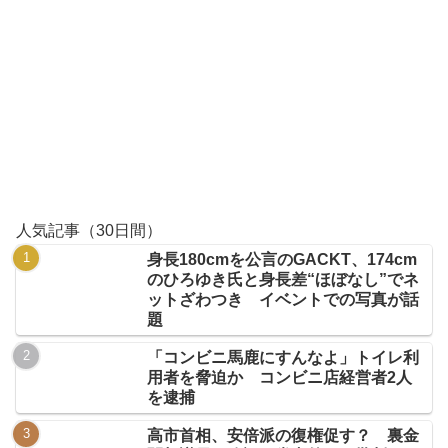
人気記事（30日間）
身長180cmを公言のGACKT、174cm
のひろゆき氏と身長差“ほぼなし”でネ
ットざわつき イベントでの写真が話
題
「コンビニ馬鹿にすんなよ」トイレ利
用者を脅迫か コンビニ店経営者2人
を逮捕
高市首相、安倍派の復権促す？ 裏金