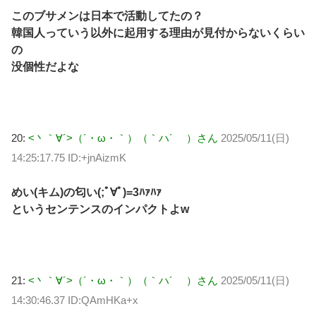
このブサメンは日本で活動してたの？
韓国人っていう以外に起用する理由が見付からないくらい
の
没個性だよな
20:
<丶｀∀´>（´・ω・｀）（｀ハ´ ）さん
2025/05/11(日)
14:25:17.75 ID:+jnAizmK
めい(キム)の匂い(;ﾟ∀ﾟ)=3ﾊｧﾊｧ
というセンテンスのインパクトよw
21:
<丶｀∀´>（´・ω・｀）（｀ハ´ ）さん
2025/05/11(日)
14:30:46.37 ID:QAmHKa+x