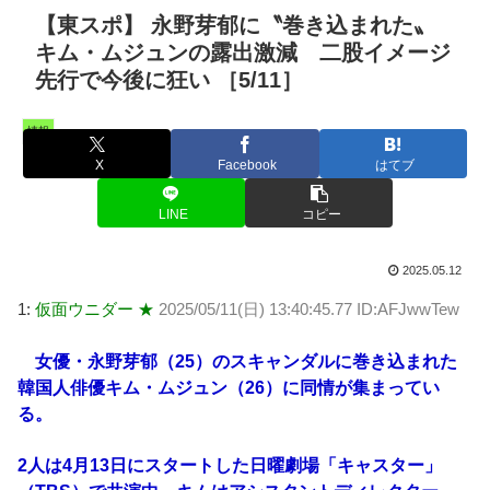
【東スポ】 永野芽郁に〝巻き込まれた〟
キム・ムジュンの露出激減 二股イメージ
先行で今後に狂い ［5/11］
情報
X
Facebook
はてブ
LINE
コピー
2025.05.12
1:
仮面ウニダー ★
2025/05/11(日) 13:40:45.77 ID:AFJwwTew
女優・永野芽郁（25）のスキャンダルに巻き込まれた
韓国人俳優キム・ムジュン（26）に同情が集まってい
る。
2人は4月13日にスタートした日曜劇場「キャスター」