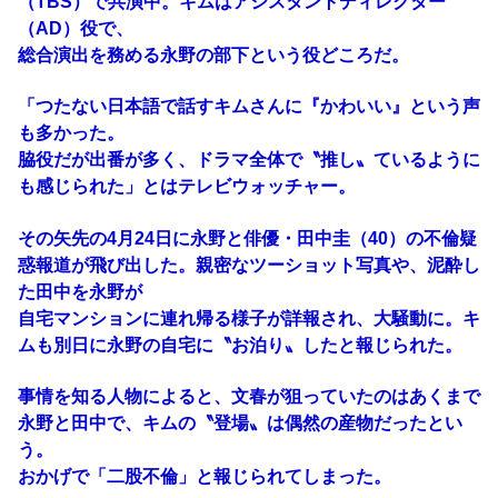
（TBS）で共演中。キムはアシスタントディレクター
（AD）役で、
総合演出を務める永野の部下という役どころだ。
「つたない日本語で話すキムさんに『かわいい』という声
も多かった。
脇役だが出番が多く、ドラマ全体で〝推し〟ているように
も感じられた」とはテレビウォッチャー。
その矢先の4月24日に永野と俳優・田中圭（40）の不倫疑
惑報道が飛び出した。親密なツーショット写真や、泥酔し
た田中を永野が
自宅マンションに連れ帰る様子が詳報され、大騒動に。キ
ムも別日に永野の自宅に〝お泊り〟したと報じられた。
事情を知る人物によると、文春が狙っていたのはあくまで
永野と田中で、キムの〝登場〟は偶然の産物だったとい
う。
おかげで「二股不倫」と報じられてしまった。