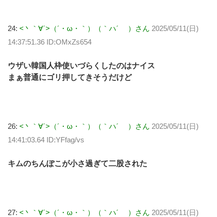
24:
<丶｀∀´>（´・ω・｀）（｀ハ´ ）さん
2025/05/11(日)
14:37:51.36 ID:OMxZs654
ウザい韓国人枠使いづらくしたのはナイス
まぁ普通にゴリ押してきそうだけど
26:
<丶｀∀´>（´・ω・｀）（｀ハ´ ）さん
2025/05/11(日)
14:41:03.64 ID:YFfag/vs
キムのちんぽこが小さ過ぎて二股された
27:
<丶｀∀´>（´・ω・｀）（｀ハ´ ）さん
2025/05/11(日)