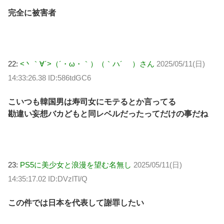
完全に被害者
22:
<丶｀∀´>（´・ω・｀）（｀ハ´ ）さん
2025/05/11(日)
14:33:26.38 ID:586tdGC6
こいつも韓国男は寿司女にモテるとか言ってる
勘違い妄想バカどもと同レベルだったってだけの事だね
23:
PS5に美少女と浪漫を望む名無し
2025/05/11(日)
14:35:17.02 ID:DVzlTl/Q
この件では日本を代表して謝罪したい