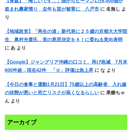
【青森】「悔しいです…」畑からピーマン1万6,000個が
盗まれ農家憤り 去年も苗が被害に 八戸市
に
名無し
よ
り
【地域政党】「再生の道」新代表に２５歳の京都大大学院
生、奥村光貴氏…党の意思決定をＡＩに委ねる意向表明
に
あ
より
【Google】ジャングリア沖縄の口コミ、再び急減 7月末
600件超→現在42件 「☆」評価は急上昇
に
な
より
【今日の食事と運動1月21日】75歳以上の高齢者、入れ歯
の状態が悪いと死亡リスクが高くなるらしい
に
果糖ちゃ
ん
より
アーカイブ