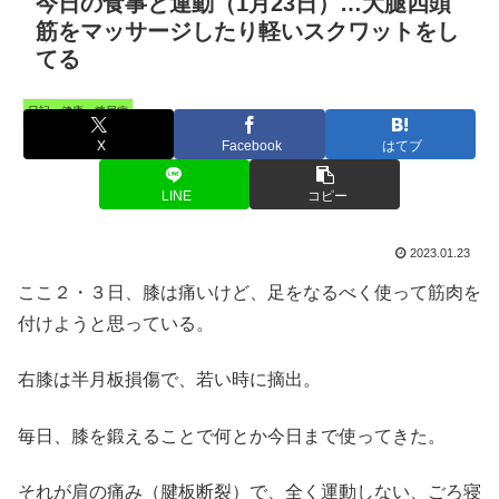
今日の食事と運動（1月23日）…大腿四頭
筋をマッサージしたり軽いスクワットをし
てる
日記・健康・糖尿病
X
Facebook
はてブ
LINE
コピー
2023.01.23
ここ２・３日、膝は痛いけど、足をなるべく使って筋肉を
付けようと思っている。
右膝は半月板損傷で、若い時に摘出。
毎日、膝を鍛えることで何とか今日まで使ってきた。
それが肩の痛み（腱板断裂）で、全く運動しない、ごろ寝