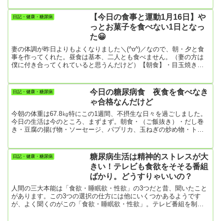
立花 隆（本名：橘 隆志）で、彼が取り組んだいくつかのテーマにつ
いて議論していました。興味深いものばかりでしたが、僕はその中
【今日の食事と運動1月16日】や
日記・健康・糖尿病
で「臨死体験」の話が面白かったです。というのも出演者の八代英
っとお菓子を食べない1日となっ
輝氏（弁護士）が、臨死体験を2度経験したと真剣に語っていたから
た😀
です。 八代...
妻の体調が昨日よりもよくなりました＼(^o^)／なので、朝・夕と食
事を作ってくれた。昼食は基本、二人とも食べません。（妻の方は
僕に付き合ってくれていると思うんだけど）【朝食】・目玉焼き、
キャベツ、ブロッコリー、はんぺん・フレンチトースト・野菜スー
プ【昼食】抜き【夕食】・かぼちゃコロッケ…お腹いっぱい食べ
た。腹八分目で止めることができない。・キャベツ、ブロッコリ
今日の糖尿病食 夜食を食べなき
日記・健康・糖尿病
ー・ポテトサラダ・味噌汁【運動】・散歩10233歩…1万歩越え。や
ゃ合格なんだけど
ったー！・かかと上げ 5分ほど・上段蹴り左右20回ずつ…久しぶり
にやって...
今朝の体重は67.8㎏特にこの1週間、不摂生な日々を過ごしました。
今日の生活は今のところ、まずまず。朝食・（ご飯抜き）・だし巻
き・豆腐の揚げ物・ソーセージ、パプリカ、玉ねぎの炒め物・トマ
ト、キャベツのサラダ・はんぺん・味噌汁 昼食・（ご飯抜き）・味
噌汁だけ（朝の残り） 夕食・鶏肉とトウモロコシの団子・トマト、
キャベツの野菜・野菜の天ぷら・キュウリとカニカマの酢の物 運
糖尿病生活は精神的ストレスが大
日記・健康・糖尿病
動・畑の草刈り 1時間（2200歩）草刈り作業はあまり歩数をかせげ
きい！テレビも食欲をそそる番組
ません。何を植える予定もないのですが、近所迷惑にならないよう
ばかり。どうすりゃいいの？
にた...
人間の三大本能は「食欲・睡眠欲・性欲」の3つだと昔、聞いたこと
があります。この3つの選択の仕方には他にいくつかあるようです
が、よく聞くのがこの「食欲・睡眠欲・性欲」。テレビ番組を制作
する側になってどの本能をテーマにするかとなれば、「食欲」の一
択ですよね。「食欲＝食べ物」をテーマにすれば、毎日でも題材に