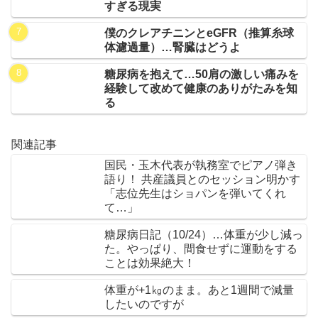
すぎる現実
僕のクレアチニンとeGFR（推算糸球
体濾過量）…腎臓はどうよ
糖尿病を抱えて…50肩の激しい痛みを
経験して改めて健康のありがたみを知
る
関連記事
国民・玉木代表が執務室でピアノ弾き
語り！ 共産議員とのセッション明かす
「志位先生はショパンを弾いてくれ
て…」
糖尿病日記（10/24）…体重が少し減っ
た。やっぱり、間食せずに運動をする
ことは効果絶大！
体重が+1㎏のまま。あと1週間で減量
したいのですが