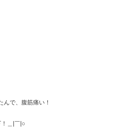
たんで、腹筋痛い！
＿|￣|○