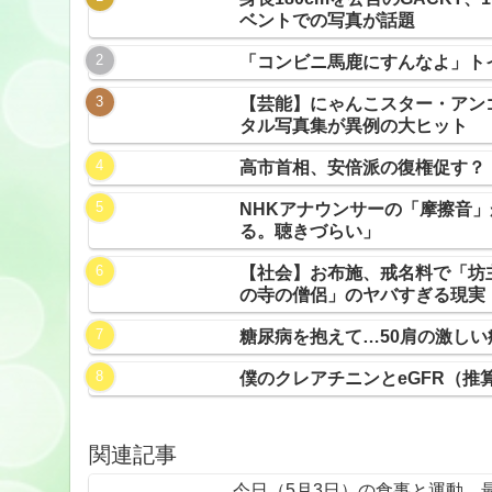
ベントでの写真が話題
「コンビニ馬鹿にすんなよ」ト
【芸能】にゃんこスター・アン
タル写真集が異例の大ヒット
高市首相、安倍派の復権促す？
NHKアナウンサーの「摩擦音
る。聴きづらい」
【社会】お布施、戒名料で「坊
の寺の僧侶」のヤバすぎる現実
糖尿病を抱えて…50肩の激し
僕のクレアチニンとeGFR（推
関連記事
今日（5月3日）の食事と運動…