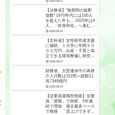
2026.08.07
【法務省】“無期刑の仮釈
放数“ 1970年代には100人
を超えた年も… 2025年は4
人、「終身刑化」へ進む
無期受刑者は24年末で
2026.08.07
1650人★2
【文科省】女性研究者支援
に補助、１大学に年間５０
００万円…出産・子育と両
立できる環境整備し研究力
底上げ
2026.08.07
財務省、大型連休中の為替
介入日数は3日間＝総額11
兆7349億円
2026.08.07
【従業員退職型倒産】従業
員「退職」で倒産、5年連
だ
続で増加 過去最多ペース
で推移 「賃上げできず」