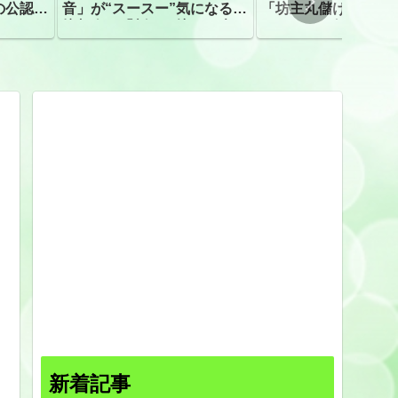
の公認、
音」が“スースー”気になる指
「坊主丸儲け」は過
摘相次ぐ「割れて擦れた声に
ほとんどが年収３０
聴こえる。聴きづらい」
下「地方の寺の僧侶
すぎる現実
新着記事