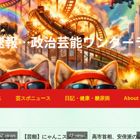
ス
芸スポニュース
日記・健康・糖尿病
About
52 views
43 views
んなよ」
【芸能】にゃんこスター・ア
高市首相、安倍派の