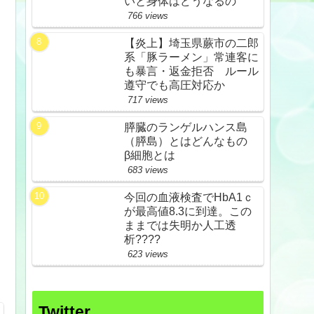
いと身体はどうなるの
766 views
【炎上】埼玉県蕨市の二郎
系「豚ラーメン」常連客に
も暴言・返金拒否 ルール
遵守でも高圧対応か
717 views
膵臓のランゲルハンス島
（膵島）とはどんなもの
β細胞とは
683 views
今回の血液検査でHbA1ｃ
が最高値8.3に到達。この
ままでは失明か人工透
析????
623 views
Twitter