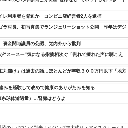
イレ利用者を脅迫か コンビニ店経営者2人を逮捕
ゴラ村長、初写真集でランジェリーショット公開 昨年はデジ
 裏金関与議員の公認、党内外から批判
」が“スースー”気になる指摘相次ぐ「割れて擦れた声に聴こえ
主丸儲け」は過去の話…ほとんどが年収３００万円以下「地方
い痛みを経験して改めて健康のありがたみを知る
算糸球体濾過量）…腎臓はどうよ
最恐のリバウンド到来！ペヤング超大盛り・アイスクリーム4