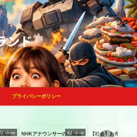
プライバシーポリシー
42 views
42 views
復権促
NHKアナウンサーの「摩擦
【社会】お布施、戒