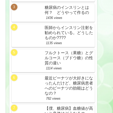
糖尿病のインスリンとは
何？ どうやって作るの
1436 views
医師からインスリン注射を
勧められている。どうした
ものか????
1135 views
フルクトース（果糖）とグ
ルコース（ブドウ糖）の性
質の違い
1114 views
最近ピーナツが大好きにな
ったんだけど、糖尿病患者
へのピーナツの効能はどう
なの？
782 views
【僕、糖尿病】血糖値が高