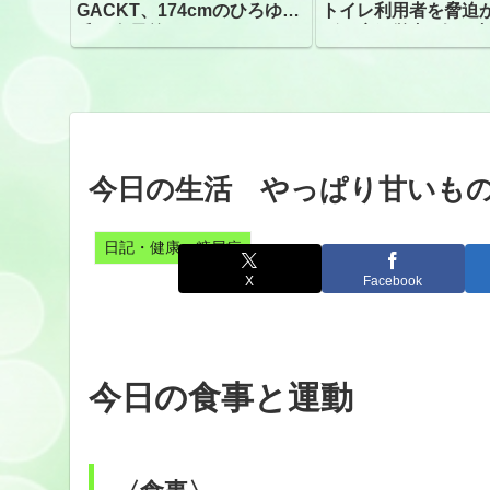
GACKT、174cmのひろゆき
トイレ利用者を脅迫
氏と身長差“ほぼなし”でネッ
ビニ店経営者2人を逮
トざわつき イベントでの写
真が話題
今日の生活 やっぱり甘いも
日記・健康・糖尿病
X
Facebook
今日の食事と運動