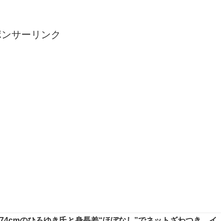
ポンサーリンク
、174cmのひろゆき氏と身長差“ほぼなし”でネットざわつき イ