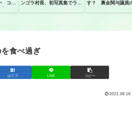
か コン
ンゴラ村長、初写真集でラン
す？ 裏金関与議員
捕
ジェリーショット公開 昨年
党内外から批判
はデジタル写真集が異例の大
ヒット
のを食べ過ぎ
はてブ
LINE
コピー
2021.08.18