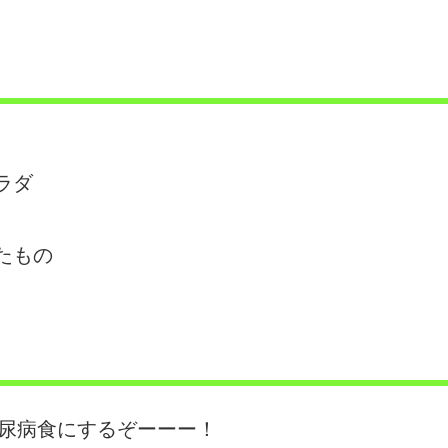
ラダ
たもの
糖尿病食にするぞーーー！