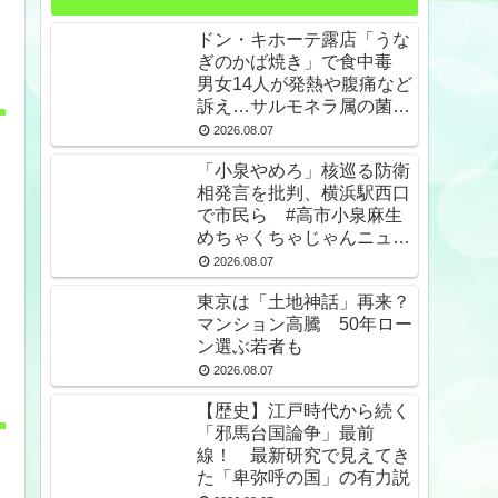
ドン・キホーテ露店「うな
ぎのかば焼き」で食中毒
男女14人が発熱や腹痛など
訴え…サルモネラ属の菌検
出
2026.08.07
「小泉やめろ」核巡る防衛
相発言を批判、横浜駅西口
で市民ら #高市小泉麻生
めちゃくちゃじゃんニュー
スdeプロテスト
2026.08.07
東京は「土地神話」再来？
マンション高騰 50年ロー
ン選ぶ若者も
2026.08.07
【歴史】江戸時代から続く
「邪馬台国論争」最前
線！ 最新研究で見えてき
た「卑弥呼の国」の有力説