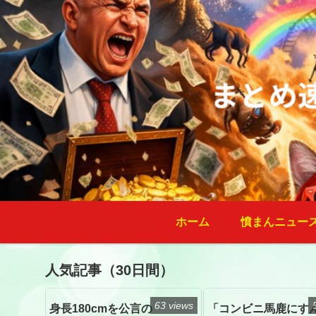
ホーム
憤まんニュー
人気記事（30日間）
63 views
身長180cmを公言の
「コンビニ馬鹿にす