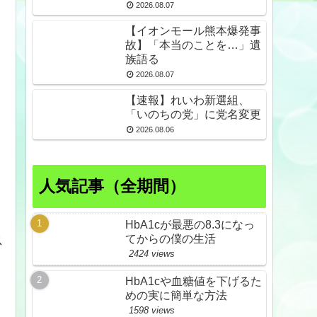
倒産も発生
2026.08.07
【イオンモール熊本爆発事
故】「本当のことを…」遺
族語る
2026.08.07
【速報】れいわ新選組、
「いのちの党」に党名変更
2026.08.06
人気記事（全期間）
HbA1cが最悪の8.3になっ
ス
てからの僕の生活
2424 views
HbA1cや血糖値を下げるた
めの実に簡単な方法
1598 views