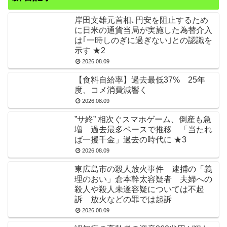
岸田文雄元首相､円安を阻止するため
に日米の通貨当局が実施した為替介入
は｢一時しのぎに過ぎない｣との認識を
示す ★2
2026.08.09
【食料自給率】過去最低37% 25年
度、コメ消費減響く
2026.08.09
”サ終” 相次ぐスマホゲーム、倒産も急
増 過去最多ペースで推移 「当たれ
ば一攫千金」過去の時代に ★3
2026.08.09
東広島市の殺人放火事件 逮捕の「義
理のおい」倉本幹太容疑者 夫婦への
殺人や殺人未遂容疑については不起
訴 放火などの罪では起訴
2026.08.09