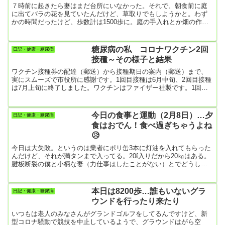
カレーライスをお代わり！
７時前に起きたら妻はまだ台所にいなかった。それで、朝食前に庭
に出てバラの花を見ていたんだけど、草取りでもしようかと。わず
かの時間だったけど、歩数計は1500歩に。庭の手入れとか畑の作業
とかやっていると思いの外、時間が経って歩数計の数字も伸びるん
です。散歩だけだとなかなか歩数が伸びません。・・・最近、退屈
です。ちなみに昨日の散歩数は、頑張って夜散歩に出かけたので
糖尿病の私 コロナワクチン2回
日記・健康・糖尿病
9000歩台まで伸ばしました。こんなことで今日がスタートしまし
接種～その様子と結果
た。今日あたり天候が下り坂かと思っていたけど、雲間から太陽が
輝き僕の気持ちも...
ワクチン接種券の配達（郵送）から接種期日の案内（郵送）まで、
実にスムーズで市役所に感謝です。1回目接種は6月中旬、2回目接種
は7月上旬に終了しました。ワクチンはファイザー社製です。1回目
ワクチン接種時間通りに、主治医さんの病院へ行きました。気にな
ったことは、密であったことですけど、まあ、しようがありませ
ん。みなさん、マスクはかけていました。係員の案内もスムーズで
今日の食事と運動（2月8日）…夕
日記・健康・糖尿病
した。しばらく待っていたら順番が回ってきて、左腕の上腕部に注
食はおでん！食べ過ぎちゃうよね
射針をズブリと刺して一瞬で終わりました。針を刺す痛みが少しあ
😥
った程度。そのま...
今日は大失敗。というのは業者にポリ缶3本に灯油を入れてもらった
んだけど、それが満タンまで入ってる。20ℓ入りだから20㎏はある。
腱板断裂の僕と小柄な妻（力仕事はしたことがない）とでどうしろ
というの😢😢すると妻が腱板断裂で治療中の僕に持たせるわけには
いかないと、なんと20㎏のポリ缶を運び出した。明日は絶対に妻に
身体的トラブルが起こってるよ。＿|￣|○業者に「灯油缶の半分まで
本日は8200歩…誰もいないグラ
日記・健康・糖尿病
入れて」と御願いすりゃよかった。後の祭り！！！【朝食】・目玉
ウンドを行ったり来たり
焼き、キャベツ＆ブロッコリー、一正のはんぺん【昼食】・昨日の
炊き込...
いつもは老人のみなさんがグランドゴルフをしてるんですけど、新
型コロナ騒動で競技を中止しているようで、グラウンドはがら空