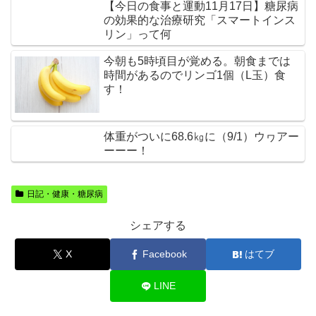
【今日の食事と運動11月17日】糖尿病
の効果的な治療研究「スマートインス
リン」って何
今朝も5時頃目が覚める。朝食までは
時間があるのでリンゴ1個（L玉）食
す！
体重がついに68.6㎏に（9/1）ウヮアー
ーーー！
日記・健康・糖尿病
シェアする
X
Facebook
はてブ
LINE