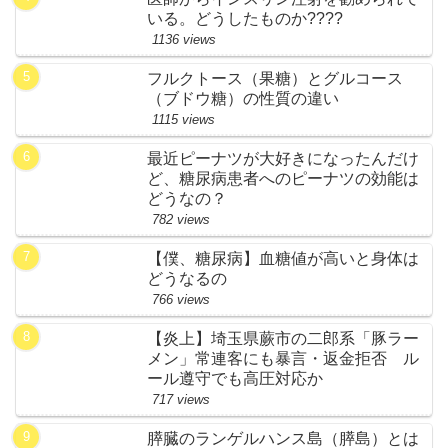
いる。どうしたものか????
1136 views
フルクトース（果糖）とグルコース
（ブドウ糖）の性質の違い
1115 views
最近ピーナツが大好きになったんだけ
ど、糖尿病患者へのピーナツの効能は
どうなの？
782 views
【僕、糖尿病】血糖値が高いと身体は
どうなるの
766 views
【炎上】埼玉県蕨市の二郎系「豚ラー
メン」常連客にも暴言・返金拒否 ル
ール遵守でも高圧対応か
717 views
膵臓のランゲルハンス島（膵島）とは