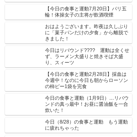
【今日の食事と運動7月20日】パリ五
輪！体操女子の主将が飲酒喫煙
おはようございます。昨夜は久しぶり
に「菓子パンだけの夕食」から離脱で
きました！
今日はリバウンド???? 運動は全くせ
ず、ラーメン大盛りと焼きそば大盛
り、スィーツ
【今日の食事と運動2月28日】採血は
今週中！なのに今日も朝からローソン
の柿ピー1袋を完食
今日の食事と運動（1月9日）…リバウ
ンドの真っ最中！お昼に醤油飯を一合
炊いた！
今日（8/28）の食事と運動 もう運動
に疲れちゃった