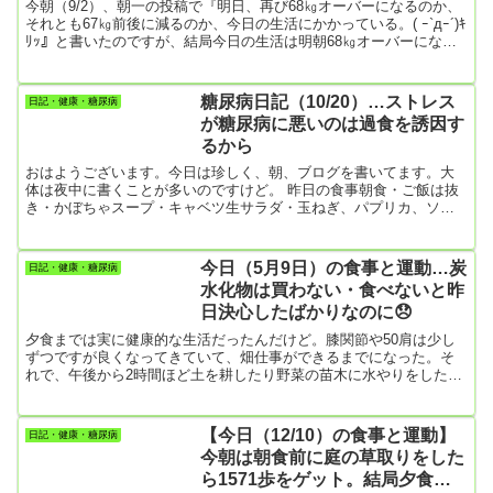
当に良かっ...
今朝（9/2）、朝一の投稿で『明日、再び68㎏オーバーになるのか、
それとも67㎏前後に減るのか、今日の生活にかかっている。( ｰ`дｰ´)ｷ
ﾘｯ』と書いたのですが、結局今日の生活は明朝68㎏オーバーになる
ような生活になってしまった。＿|￣|○朝食までは良かったのです
が、午後から総崩れ。今日は妻が11時ころから外出。認知症の母は
今日はディサービスなので、お昼は僕一人。ホット一息している
糖尿病日記（10/20）…ストレス
日記・健康・糖尿病
と、前から残っていた「ラ王のインスタント冷麺」が気になりだし
が糖尿病に悪いのは過食を誘因す
た。炭水化物はダメだと言っても、コーヒーばっかり飲んで...
るから
おはようございます。今日は珍しく、朝、ブログを書いてます。大
体は夜中に書くことが多いのですけど。 昨日の食事朝食・ご飯は抜
き・かぼちゃスープ・キャベツ生サラダ・玉ねぎ、パプリカ、ソー
セージの炒め物・チーズ入りはんぺん昼食お昼は原則、食べないこ
とにしています。実際は甘いものを食べたりしているのですが。 夕
食…お昼を抜くので都合さえつけば、早めの夕食をとることが多い
今日（5月9日）の食事と運動…炭
日記・健康・糖尿病
です。昨日は午後3時半頃、食べました。・菓子パン2個・ケーキ
水化物は買わない・食べないと昨
（モンブラン）1個・ペヤング大盛り1個大盛りを妻と2人で分けて食
日決心したばかりなのに😞
べるのですけ...
夕食までは実に健康的な生活だったんだけど。膝関節や50肩は少し
ずつですが良くなってきていて、畑仕事ができるまでになった。そ
れで、午後から2時間ほど土を耕したり野菜の苗木に水やりをした。
これが結構な力仕事で筋肉は十分に動かしたはず。動いた歩数は、
畑仕事と散歩の合計で9358歩！夜8時ころ、テレビを見ながら一息つ
くと体の節々が痛く何だか甘い物を食べたくなってきた。（まだま
【今日（12/10）の食事と運動】
日記・健康・糖尿病
だ、50肩の独特の痛みは消えていない）結局、冷凍庫のアイスクリ
今朝は朝食前に庭の草取りをした
ームを2個食べ、その後バタピーを150ｇほど食べてしまった。アイ
ら1571歩をゲット。結局夕食は
スク...