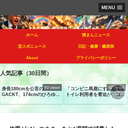
MENU
ホーム
憤まんニュース
芸スポニュース
日記・健康・糖尿病
About
プライバシーポリシー
人気記事（30日間）
60 views
52 views
身長180cmを公言の
「コンビニ馬鹿にすんなよ」
GACKT、174cmのひろゆき
トイレ利用者を脅迫か コン
氏と身長差“ほぼなし”でネッ
ビニ店経営者2人を逮捕
トざわつき イベントでの写
真が話題