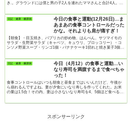
き.。グラウンドには僕と男の子2人を連れたママさんと合計4人。完
全に3密を防いだ環境で軽くジョギングしてきました。ジョギングや
散歩はHbA1cの低下に大いに効果あることは間違いなしです。この1
ヶ月は毎日、ほぼ1万歩は歩いていたのですが、4日前の血液検査で
今日の食事と運動(12月26日)…ま
日記・健康・糖尿病
はHbA1cが6.3でした。半年前に、8.3まで悪化していたのが嘘のよう
あまあの食事コントロールだった
です。
かな。それよりも肩が痛すぎ！
【朝食】・目玉焼き、パプリカの炒め物、はんぺん、サツマイモの
サラダ・生野菜サラダ（キャベツ、キュウリ、ブロッコリー）・コ
ンソメ野菜スープ・リンゴ1個・バナナケーキ1切れと焼き菓子3個※
朝食からお菓子を食べてしまったよ。1個食べてしまうと弾みがつい
てしまうんですよね。肩の痛みで夜眠れない。なので今朝も午前4時
頃、目が覚めて何もすることがない。横になると肩が痛いので立っ
今日（4月12）の食事と運動…い
日記・健康・糖尿病
ているか座っているしかないのだ。両肩の痛みが出てから知ったん
なり寿司を満腹するまで食べちゃ
だけど、仰向けで横たわる姿勢は両肩の関節に負担をかける姿勢ら
った！
しい。なので...
食事コントロールはいつも朝食と昼食まではいいんだけど、午後か
ら崩れるんですよね。妻が夕食にいなり寿しを作ってくれた。お米
の量は1.5合！その内、妻は小さないなり寿司を4、5個ほど食べるの
で、後は全部僕のお腹の中。なので1.2合ほどは僕が食べていること
になる。妻は「あなたのお皿のいなり寿司はたくさんあるので、食
べ過ぎないようにしてね」と言う。だけどお皿に盛られたいなり寿
司を残すなんてこと、僕には到底できない。まあ、今日1日で食べた
お米の量は、1.2合ほどなので大したことないと思うんだけど、いけ
スポンサーリンク
ない...