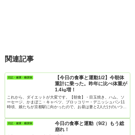
関連記事
【今日の食事と運動1/2】今朝体
日記・健康・糖尿病
重計に乗った。昨年に比べ体重が
1.4㎏増！
これから、ダイエットが大変です。【朝食】・目玉焼き、ハム、ソ
ーセージ、かまぼこ・キャベツ、ブロッコリー・デニッシュパン11
時頃、娘たちが京都駅に向かったので、お昼は妻と2人だけのいつも
の昼食となりました。【昼食】・デニッシュパン【夕食】・おにぎ
り2個・カボチャサラダ・冷蔵庫の残り物あれこれ・おつまみのイカ
の揚げ物・アイスクリーム【運動】羽田空港の旅客機事故をテレビ
今日の食事と運動（9/2）もう総
日記・健康・糖尿病
で見ていたら、もう9時前になりました。400名近い乗客と乗員全員
崩れ！
が助かったのは、衝突の映像を見るにつけ奇跡的だと思います。本