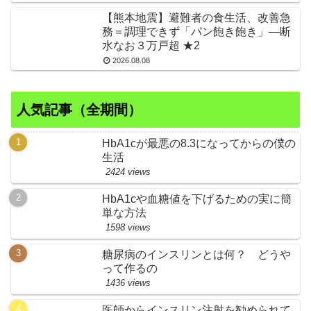
【熊本地震】避難者の食生活、改善急
務＝調理できず「パン飽き飽き」―断
水なお３万戸超 ★2
2026.08.08
人気記事（全期間）
HbA1cが最悪の8.3になってからの僕の
生活
2424 views
HbA1cや血糖値を下げるための実に簡
単な方法
1598 views
糖尿病のインスリンとは何？ どうや
って作るの
1436 views
医師からインスリン注射を勧められて