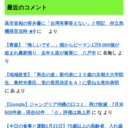
最近のコメント
高市首相の答弁書に「台湾有事答えない」と明記 存立危
機発言当時 ★9
に
より
【青森】「悔しいです…」畑からピーマン1万6,000個が
盗まれ農家憤り 去年も苗が被害に 八戸市
に
名無し
よ
り
【地域政党】「再生の道」新代表に２５歳の京都大大学院
生、奥村光貴氏…党の意思決定をＡＩに委ねる意向表明
に
あ
より
【Google】ジャングリア沖縄の口コミ、再び急減 7月末
600件超→現在42件 「☆」評価は急上昇
に
な
より
【今日の食事と運動1月21日】75歳以上の高齢者、入れ歯