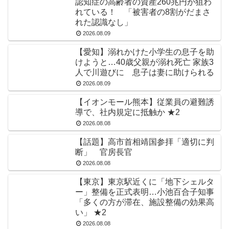
認知症の高齢者の資産260兆円が狙わ
れている！ 「被害者の8割がだまさ
れた認識なし」
2026.08.09
【愛知】溺れかけた小学生の息子を助
けようと…40歳父親が溺れ死亡 家族3
人で川遊びに 息子は妻に助けられる
2026.08.09
【イオンモール熊本】従業員の避難誘
導で、社内規定に抵触か ★2
2026.08.08
【話題】高市首相靖国参拝「適切に判
断」 官房長官
2026.08.08
【東京】東京駅近くに「地下シェルタ
ー」整備を正式表明…小池百合子知事
「多くの方が滞在、施設整備の効果高
い」 ★2
2026.08.08