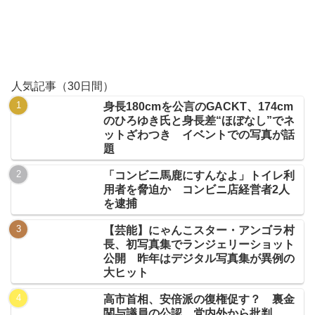
人気記事（30日間）
身長180cmを公言のGACKT、174cm
のひろゆき氏と身長差“ほぼなし”でネ
ットざわつき イベントでの写真が話
題
「コンビニ馬鹿にすんなよ」トイレ利
用者を脅迫か コンビニ店経営者2人
を逮捕
【芸能】にゃんこスター・アンゴラ村
長、初写真集でランジェリーショット
公開 昨年はデジタル写真集が異例の
大ヒット
高市首相、安倍派の復権促す？ 裏金
関与議員の公認、党内外から批判