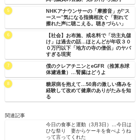
NHKアナウンサーの「摩擦音」が“ス
ースー”気になる指摘相次ぐ「割れて
擦れた声に聴こえる。聴きづらい」
【社会】お布施、戒名料で「坊主丸儲
け」は過去の話…ほとんどが年収３０
０万円以下「地方の寺の僧侶」のヤバ
すぎる現実
僕のクレアチニンとeGFR（推算糸球
体濾過量）…腎臓はどうよ
糖尿病を抱えて…50肩の激しい痛みを
経験して改めて健康のありがたみを知
る
関連記事
今日の食事と運動（3月3日）…今日は
ひな祭り 妻からケーキを食べようね
って言ってくれた