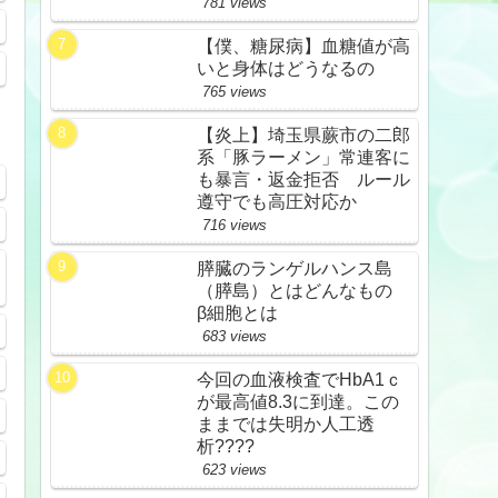
781 views
【僕、糖尿病】血糖値が高
いと身体はどうなるの
765 views
【炎上】埼玉県蕨市の二郎
系「豚ラーメン」常連客に
も暴言・返金拒否 ルール
遵守でも高圧対応か
716 views
膵臓のランゲルハンス島
（膵島）とはどんなもの
β細胞とは
683 views
今回の血液検査でHbA1ｃ
が最高値8.3に到達。この
ままでは失明か人工透
析????
623 views