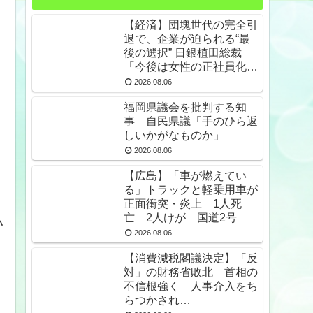
【経済】団塊世代の完全引
退で、企業が迫られる“最
後の選択” 日銀植田総裁
「今後は女性の正社員化と
外国人の人材活用が鍵」
2026.08.06
福岡県議会を批判する知
事 自民県議「手のひら返
しいかがなものか」
2026.08.06
【広島】「車が燃えてい
る」トラックと軽乗用車が
正面衝突・炎上 1人死
亡 2人けが 国道2号
い
2026.08.06
【消費減税閣議決定】「反
対」の財務省敗北 首相の
不信根強く 人事介入をち
らつかされ…