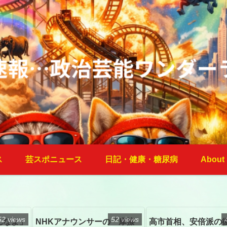
ス
芸スポニュース
日記・健康・糖尿病
About
52 views
52 views
んなよ」
NHKアナウンサーの「摩擦
高市首相、安倍派の