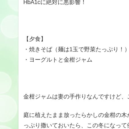
HbA1cに絶対に悪影響！
【夕食】
・焼きそば（麺は1玉で野菜たっぷり！
・ヨーグルトと金柑ジャム
金柑ジャムは妻の手作りなんですけど、
庭に植えたまま放ったらかしの金柑の木
っぷり撒いておいたら、この冬になって