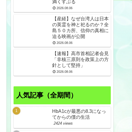
満くすぶる
2026.08.06
【産経】なぜ台湾人は日本
の英霊を神と祀るのか？全
島５０カ所、信仰の真相に
迫る映画が公開
2026.08.06
【速報】高市首相記者会見
「非核三原則を政策上の方
針として堅持」
2026.08.06
人気記事（全期間）
HbA1cが最悪の8.3になっ
てからの僕の生活
2424 views