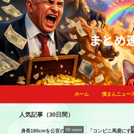
ホーム
憤まんニュー
人気記事（30日間）
58 views
身長180cmを公言の
「コンビニ馬鹿にす