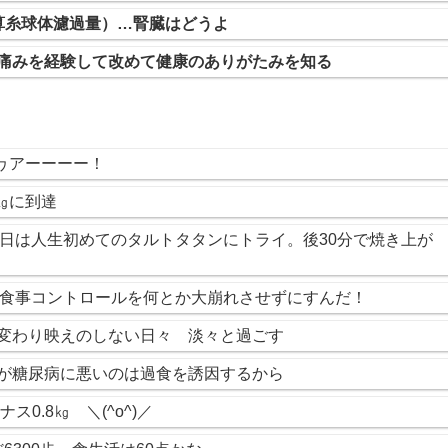
算糸球体濾過量）…腎臓はどうよ
い痛みを経験して改めて健康のありがたみを知る
ウヮアーーーー！
8㎏に到達
今日は人生初めてのタルトタタンにトライ。後30分で焼き上が
…食事コントロールを何とか大崩れさせずにすんだ！
動】変わり映えのしない日々 淡々と過ごす
レスが糖尿病に悪いのは過食を誘因するから
ス0.8㎏ ＼(^o^)／