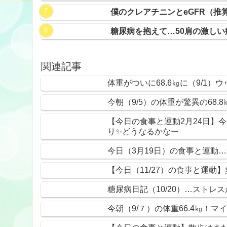
僕のクレアチニンとeGFR（推
糖尿病を抱えて…50肩の激し
関連記事
体重がついに68.6㎏に（9/1）
今朝（9/5）の体重が驚異の68.
【今日の食事と運動2月24日】
り✨どうなるかなー
今日（3月19日）の食事と運動
【今日（11/27）の食事と運
糖尿病日記（10/20）…スト
今朝（9/７）の体重66.4㎏！マイナ