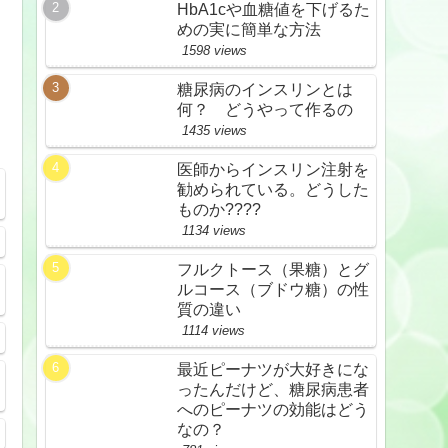
HbA1cや血糖値を下げるた
めの実に簡単な方法
1598 views
糖尿病のインスリンとは
何？ どうやって作るの
1435 views
医師からインスリン注射を
勧められている。どうした
ものか????
1134 views
フルクトース（果糖）とグ
ルコース（ブドウ糖）の性
質の違い
1114 views
最近ピーナツが大好きにな
ったんだけど、糖尿病患者
へのピーナツの効能はどう
なの？