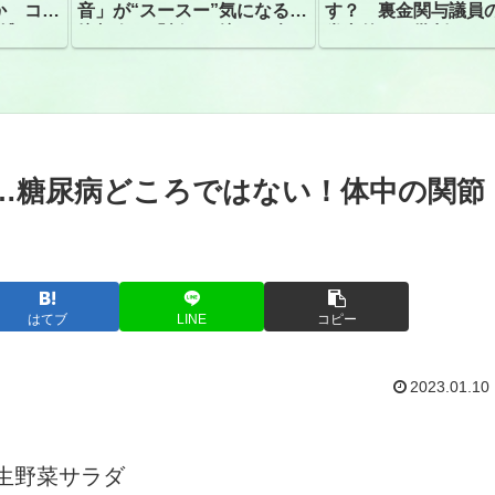
か コン
音」が“スースー”気になる指
す？ 裏金関与議員
捕
摘相次ぐ「割れて擦れた声に
党内外から批判
聴こえる。聴きづらい」
）…糖尿病どころではない！体中の関節
はてブ
LINE
コピー
2023.01.10
生野菜サラダ