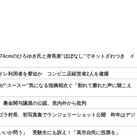
、174cmのひろゆき氏と身長差“ほぼなし”でネットざわつき イ
イレ利用者を脅迫か コンビニ店経営者2人を逮捕
」が“スースー”気になる指摘相次ぐ「割れて擦れた声に聴こえ
 裏金関与議員の公認、党内外から批判
ゴラ村長、初写真集でランジェリーショット公開 昨年はデジ
いいか問う」 受験生にも訴え！「高市自民に投票を」