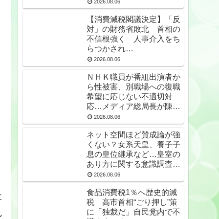
2026.08.06
【消費減税閣議決定】「反
対」の財務省敗北 首相の
不信根強く 人事介入をち
らつかされ…
2026.08.06
ＮＨＫ職員が番組出演者か
ら性被害、別職場への復職
希望に応じない不適切対
応…メディア総局長が陳謝
🙇‍♂
2026.08.06
ネット空間ほど賛成論が強
くない？女系天皇、養子子
息の皇位継承など…皇室の
あり方に関する意識調査で
見えた意外な結果とは
2026.08.06
食品消費税1％へ歴史的減
た
税 高市首相“ごり押し”策
ん
に「独裁だ」自民党内で不