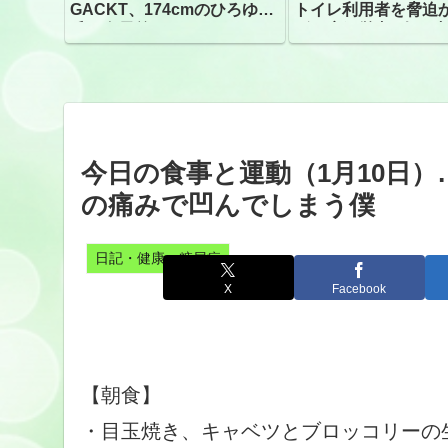
GACKT、174cmのひろゆき
トイレ利用者を脅迫
氏と身長差“ほぼなし”でネッ
ビニ店経営者2人を逮
トざわつき イベントでの写
真が話題
今日の食事と運動（1月10日
の痛みで凹んでしまう僕
日記・健康・糖尿病
X
Facebook
【朝食】
・目玉焼き、キャベツとブロッコリーの