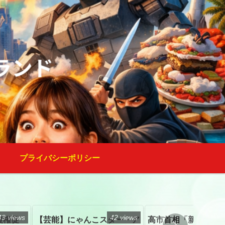
プライバシーポリシー
43 views
42 views
復権促
【芸能】にゃんこスター・ア
高市首相「新たな国