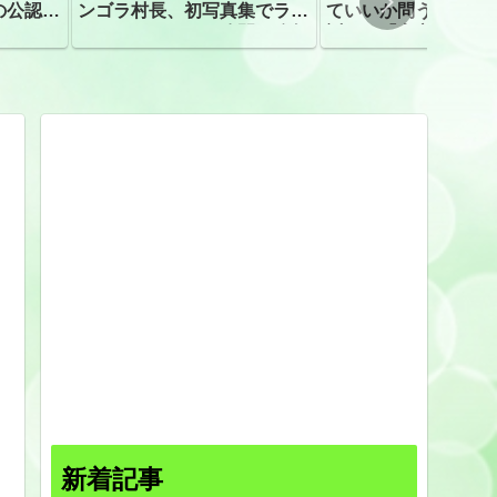
の公認、
ンゴラ村長、初写真集でラン
ていいか問う」 受
ジェリーショット公開 昨年
訴え！「高市自民に
はデジタル写真集が異例の大
ヒット
新着記事