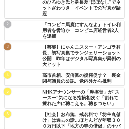
のひろゆき氏と身長差“ほぼなし”でネ
ットざわつき イベントでの写真が話
題
「コンビニ馬鹿にすんなよ」トイレ利
用者を脅迫か コンビニ店経営者2人
を逮捕
【芸能】にゃんこスター・アンゴラ村
長、初写真集でランジェリーショット
公開 昨年はデジタル写真集が異例の
大ヒット
高市首相、安倍派の復権促す？ 裏金
関与議員の公認、党内外から批判
NHKアナウンサーの「摩擦音」が“ス
ースー”気になる指摘相次ぐ「割れて
擦れた声に聴こえる。聴きづらい」
【社会】お布施、戒名料で「坊主丸儲
け」は過去の話…ほとんどが年収３０
０万円以下「地方の寺の僧侶」のヤバ