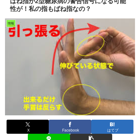
ばね指が2型糖尿病の警告信号になる可能
性が！私の指もばね指なの？
情報
X
Facebook
はてブ