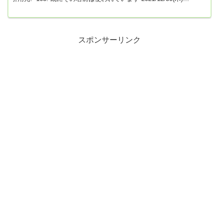
03:53:54.85 ID:kh1C5qU1高齢化社会だからやりたい放題の悪代官自
民党が勝てるんだぞ 106: 既にその名前は使われています
2021/12/30(木) 05:56:02.31 ID:59Jp/1m8若年層の投票先の比率調べ
てきてどうぞ 1...
スポンサーリンク