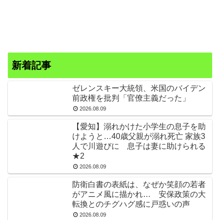
新着記事
ゼレンスキー大統領、米国のバイデン
前政権を批判「官僚主義だった」
2026.08.09
【愛知】溺れかけた小学生の息子を助
けようと…40歳父親が溺れ死亡 家族3
人で川遊びに 息子は妻に助けられる
★2
2026.08.09
防衛白書の表紙は、なぜか笑顔の若者
がアニメ風に描かれ… 安保政策の大
転換とのチグハグ感に戸惑いの声
2026.08.09