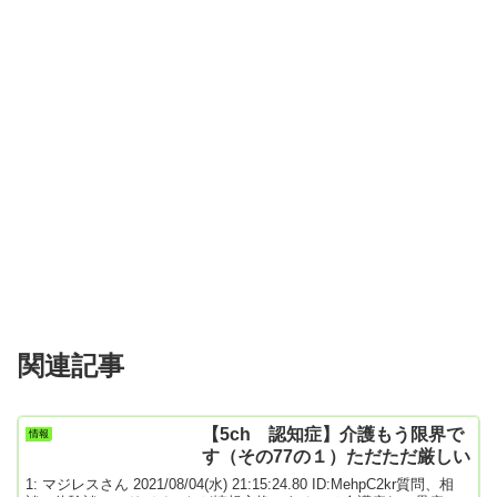
関連記事
【5ch 認知症】介護もう限界で
情報
す（その77の１）ただただ厳しい
1: マジレスさん 2021/08/04(水) 21:15:24.80 ID:MehpC2kr質問、相