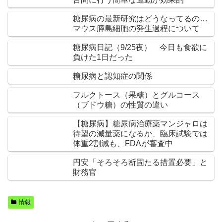
糖尿病の最新研究はどうなってるの…
マウス膵島細胞の発生過程について
糖尿病日記（9/25夜） 今日も食欲に
負けた1日だった
糖尿病と認知症の関係
フルクトース（果糖）とグルコース
（ブドウ糖）の性質の違い
【糖尿病】糖尿病治療薬マンジャロは
待望の減量薬になるか、臨床試験では
体重2割減も、FDAが審査中
円安「そろそろ断固たる措置必要」と
財務官
情報