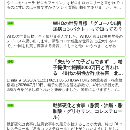
や「コカ･コーラ ゼロカフェイン」はゼロキロカロリーと書かれてい
るのに甘いのは何故ですか？”という質問が載せてありました。その
答えは『「コカ･コーラ ゼロ」や「コカ･コーラ ゼロカフェイン」で
甘味料として使用している、アセスルファムK、スクラロースは、そ
れぞれ、砂糖の数百倍の甘さがあります。使用量が少ないので、
WHOの世界目標 「グローバル糖
情報
「コカ･コーラ ゼロ」や「コカ･コーラ ゼロカフェイン」のカロリー
尿病コンパクト」って知ってる？
もゼロキロカロリーになっています。』というものです。甘さ...
WHOの世界目標、全く知りませんでした。WHOと言えば事務局長の
テドロスを思い出します。新型コロナ感染が世界的に拡大する中
で、中国を礼賛し擁護する発言。「もっと他にいうべきことがある
やろ！」事務局長テドロスの発言で、正直WHOの印象がかなり悪く
なりました。最貧国エチオピアの保健大臣だった人、どうせ、中国
から袖の下をもらっていたに違いない。（性格の悪い僕の邪推かも
「夫がゲイで子どもできず…」精
情報
しれないけど）でも、テドロスは国際的に認められているマラリア
子提供で報酬3000万円と言われ
の研究者で、エチオピア国内では公衆衛生などで成果を上げていた
る 40代の男性が詐欺被害 北海
人らしい。〈以下...
道
1: nita ★ 2026/07/11(土) 06:51:05.50 ID:eVTOK2R49北海道・根室警
察署は2026年7月10日、精子の提供を巡る詐欺で、40代の男性が約
396万円をだまし取られたと発表しました。警察によりますと、7月2
日、ファッションデザイナーを名乗る女が、男性のSNSをフォロー
したことからLINEでやり取りが始まり「会いたい」などと恋愛感情
をちらつかせたため、男性は信じてしまったということです。女は
動脈硬化と食事（脂質・油脂・脂
情報
「夫がゲイで子どもができず、親からも急かされ困っている」「夫
肪酸・グリセリン、コレステロー
と第3者か...
ル）
動脈硬化は食事に注意食事中の脂分を控えることが大切。特にLDLコ
レステロール（悪玉コレステロール）が上がらないように注意しよ