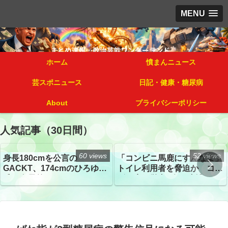
MENU
ホーム
憤まんニュース
芸スポニュース
日記・健康・糖尿病
About
プライバシーポリシー
人気記事（30日間）
60 views
52 views
身長180cmを公言の
「コンビニ馬鹿にすんなよ」
GACKT、174cmのひろゆき
トイレ利用者を脅迫か コン
氏と身長差“ほぼなし”でネッ
ビニ店経営者2人を逮捕
トざわつき イベントでの写
真が話題