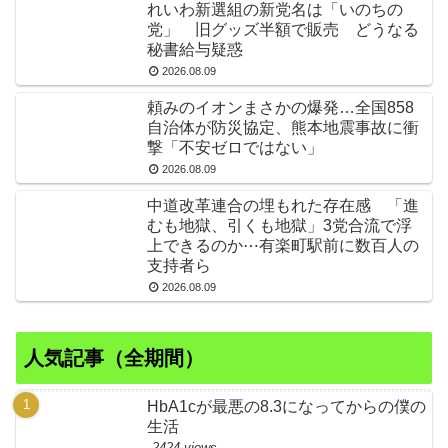
れいわ新選組の新党名は「いのちの
党」 旧グッズ半額で販売 どうなる
秘書給与疑惑
2026.08.09
頼みのイオンまさかの爆発…全国858
自治体が防災協定、熊本地震事故に衝
撃「不安ゼロではない」
2026.08.09
中道改革連合の埋もれた存在感 「進
むも地獄、引くも地獄」3党合流で浮
上できるのか⋯有楽町駅前に数百人の
支持者ら
2026.08.09
人気記事（全期間）
HbA1cが最悪の8.3になってからの僕の
生活
2424 views