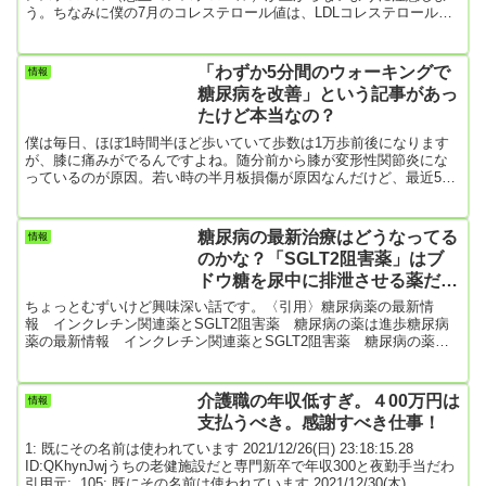
う。ちなみに僕の7月のコレステロール値は、LDLコレステロール値
93㎎/dL、HDLコレステロール値72㎎/dLでまあ、良好らしいです。も
っともコレステロール値を抑える薬を飲んだ上でのことですけど。
でも、血糖値とHbA1cだけはどうにもならないんですよね。HbA1c
「わずか5分間のウォーキングで
情報
＝6.9、空腹時の血糖値は133㎎/dLでやっぱ高すぎです。それに空腹
糖尿病を改善」という記事があっ
時の血糖値は実は診察前に走り込んだりした...
たけど本当なの？
僕は毎日、ほぼ1時間半ほど歩いていて歩数は1万歩前後になります
が、膝に痛みがでるんですよね。随分前から膝が変形性関節炎にな
っているのが原因。若い時の半月板損傷が原因なんだけど、最近5千
歩程歩くともう膝が痛くなって棒の様になってしまう。でも、毎日1
万歩歩くことでHbA1cを6.5まで何とか下げている。どうすりゃいい
のと思っていたところに「わずか5分のウォーキング」でよいという
糖尿病の最新治療はどうなってる
情報
下の記事。たった5分で僕の糖尿病にも効いたらいいんですけど。
のかな？「SGLT2阻害薬」はブ
〈引用：わずか5分間のウォーキングで糖尿病を改善 座ったままの
ドウ糖を尿中に排泄させる薬だけ
時...
ど僕はこれを飲んでる
ちょっとむずいけど興味深い話です。〈引用〉糖尿病薬の最新情
報 インクレチン関連薬とSGLT2阻害薬 糖尿病の薬は進歩糖尿病
薬の最新情報 インクレチン関連薬とSGLT2阻害薬 糖尿病の薬は
進歩2つのインクレチンを組み合わせた製剤は効果的カナダのアルバ
ータ大学は、肥満のある2型糖尿病の人を治療するために、2つのイ
ンクレチンを組み合わせ製剤は、単剤を使用したときよりも効果的
介護職の年収低すぎ。４00万円は
情報
だという研究を発表した。研究は、ドイツ糖尿病研究センターと共
支払うべき。感謝すべき仕事！
同で行ったもの。2つの薬を組み合わせると、患者によっては、有効
性がより...
1: 既にその名前は使われています 2021/12/26(日) 23:18:15.28
ID:QKhynJwjうちの老健施設だと専門新卒で年収300と夜勤手当だわ
引用元: 105: 既にその名前は使われています 2021/12/30(木)