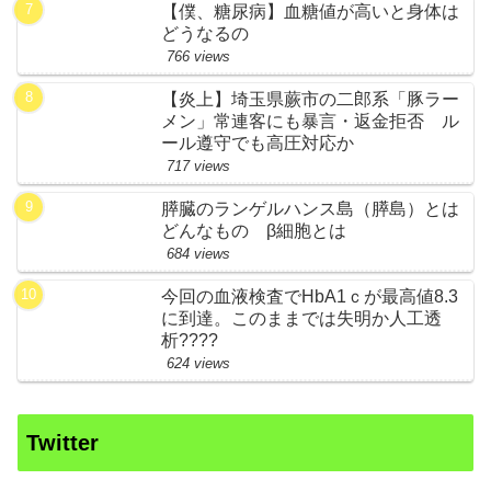
【僕、糖尿病】血糖値が高いと身体は
どうなるの
766 views
【炎上】埼玉県蕨市の二郎系「豚ラー
メン」常連客にも暴言・返金拒否 ル
ール遵守でも高圧対応か
717 views
膵臓のランゲルハンス島（膵島）とは
どんなもの β細胞とは
684 views
今回の血液検査でHbA1ｃが最高値8.3
に到達。このままでは失明か人工透
析????
624 views
Twitter