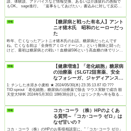
談、体験談、アドバイスなど情報交換、あるいは介護疲れの愚痴で
もOK。 sage進行。 「返事をしてあげたい」書込みに対して反応し
ていきましょう。 不適切な書込みはスルー検定対象です。 こちらは
「認知症」の介護で限界な日々を送る「主介護者であり家族」のス
レッドです。 心の悲鳴をそっと吐露し明日を何とか生きましょう。
【糖尿病と戦った有名人】アント
情報
認知症の家族と良好な関係を保てている人には抵抗のある内容もあ
ニオ猪木氏 昭和のヒーローだっ
ります。 書き込む前に...
た
昨年、亡くなったアントニオ猪木氏のお話。糖尿病だったんです
ね。亡くなる前は「全身性アミロイドーシス」という難病と闘った
けど、最初は糖尿病との戦い！血糖値596という高血糖の体でリング
にあがっていたという。下記の引用はアントニオ猪木氏の著書『も
う一つの闘いー血糖値596からの糖尿病克服記』の簡単な紹介分の抜
粋！アントニオ猪木氏、苦労されたんだなということがよくわかり
【健康増進】「老化細胞」糖尿病
情報
ます。合掌🙏〈出典・引用：アントニオ猪木、壮絶だった糖尿病と
の治療薬（SLGT2阻害薬、安全
の闘い 著書で明かしていた血糖値596からの回復〉猪木が大病を患
なフォシーガ、ジャディアンス）
ったのは今...
で除去 マウス実験で成功 順天堂
1: チンした水溶き小麦粉 ★ 2024/05/30(木) 23:35:13.87 ID:???
大
TID:sprout「老化細胞」糖尿病の治療薬で除去 マウス実験で成功 順
天堂大NHK 2024年5月30日 18時38分詳しくはリンク先へ年を取るに
つれてたまり、体の衰えなどにつながるとされる「老化細胞」を糖
尿病の治療薬を使って取り除くことにマウスの実験で成功したと、
順天堂大学などのグループが発表し、加齢に伴う病気の治療などに
コカ･コーラ （株）HPのよくあ
情報
つながる可能性があるとして注目されています。この研究は、順天
る質問～「コカ･コーラ ゼロ」は
堂大学の南野...
なぜ甘いの？
コカ・コーラ（株）のHPのお客様相談室に、”「コカ･コーラ ゼロ」