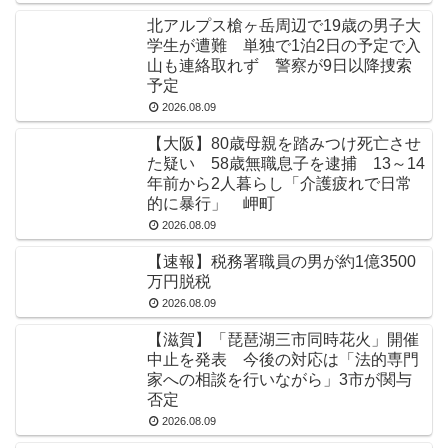
北アルプス槍ヶ岳周辺で19歳の男子大
学生が遭難 単独で1泊2日の予定で入
山も連絡取れず 警察が9日以降捜索
予定
2026.08.09
【大阪】80歳母親を踏みつけ死亡させ
た疑い 58歳無職息子を逮捕 13～14
年前から2人暮らし「介護疲れで日常
的に暴行」 岬町
2026.08.09
【速報】税務署職員の男が約1億3500
万円脱税
2026.08.09
【滋賀】「琵琶湖三市同時花火」開催
中止を発表 今後の対応は「法的専門
家への相談を行いながら」3市が関与
否定
2026.08.09