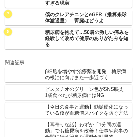
すぎる現実
僕のクレアチニンとeGFR（推算糸球
体濾過量）…腎臓はどうよ
糖尿病を抱えて…50肩の激しい痛みを
経験して改めて健康のありがたみを知
る
関連記事
β細胞を増やす治療薬を開発 糖尿病
の根治に向けまた一歩近づく
ピスタチオのグリーン色がSNS映え
1袋食べたが糖尿病にはNG
【今日の食事と運動】動脈硬化になっ
ている僕が血糖値スパイクを防ぐ方法
【耳寄りな話】わずか「1分間の運
動」でも糖尿病を改善！仕事や家事の
合間に行う簡単な運動が効果的