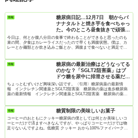
糖尿病日記…12月7日 朝からバ
情報
ナナタルトと焼き芋を食べちゃっ
た。今のところ昼食抜きで頑張っ
ているけど今度のHbA1cはどう
今日は、何とか腹八分目の食事で終わることができると思ったのも
なる事やら
束の間、夕食はカレーライスだったので早くも満腹状態。僕は、カ
レーとか麺類とか炊き込みご飯とか、満腹まで食べないと満足でき
ません。糖尿病だから食い意地が張っているのか、自制心がないか
ら糖尿病になったのか、どちらが先かわかりませんけど。＿|￣|○と
にかく、サンドウィッチでもケーキでも何でも、テーブルのお皿に
糖尿病の最新治療はどうなってる
情報
載っているものは全部なくなるまで食べないと満足できません。過
のかな？「SGLT2阻害薬」はブ
食症ってことかな。こうした食べ癖がつくと、それに比例すると言
ドウ糖を尿中に排泄させる薬だけ
うか反比例すると...
ど僕はこれを飲んでる
ちょっとむずいけど興味深い話です。〈引用〉糖尿病薬の最新情
報 インクレチン関連薬とSGLT2阻害薬 糖尿病の薬は進歩糖尿病
薬の最新情報 インクレチン関連薬とSGLT2阻害薬 糖尿病の薬は
進歩2つのインクレチンを組み合わせた製剤は効果的カナダのアルバ
ータ大学は、肥満のある2型糖尿病の人を治療するために、2つのイ
ンクレチンを組み合わせ製剤は、単剤を使用したときよりも効果的
糖質制限の美味しいお菓子
情報
だという研究を発表した。研究は、ドイツ糖尿病研究センターと共
コーヒーのおともにクッキー糖尿病の僕としては何とか美味しいコ
同で行ったもの。2つの薬を組み合わせると、患者によっては、有効
ーヒーだけで済ますべきなんですが、やっぱりコーヒーだけでは物
性がより...
足りないんですよね。低糖質 クッキー おから100%ファイバークッ
キープレーン 90g 糖質制限 ダイエット お菓子 糖質カット江崎グリ
コ (糖質50%オフ) SUNAO(スナオ) 発酵バター 31g×10個 低糖質(ロ