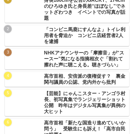
身長180cmを公言のGACKT、174cm
のひろゆき氏と身長差“ほぼなし”でネ
ットざわつき イベントでの写真が話
題
「コンビニ馬鹿にすんなよ」トイレ利
用者を脅迫か コンビニ店経営者2人
を逮捕
NHKアナウンサーの「摩擦音」が“ス
ースー”気になる指摘相次ぐ「割れて
擦れた声に聴こえる。聴きづらい」
高市首相、安倍派の復権促す？ 裏金
関与議員の公認、党内外から批判
【芸能】にゃんこスター・アンゴラ村
長、初写真集でランジェリーショット
公開 昨年はデジタル写真集が異例の
大ヒット
高市首相「新たな国造り進めていいか
問う」 受験生にも訴え！「高市自民