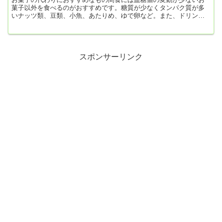
菓子以外を食べるのがおすすめです。糖質が少なくタンパク質が多
いナッツ類、豆類、小魚、あたりめ、ゆで卵など。また、ドリンク
には満腹感が得られるカフェオレ（無糖）を一緒に摂るのもいいで
しょう。ベリー類やりんご、グレープフルーツなどの果物は糖質が
少なめです。とはいえ、リンゴやグレープフルーツは1個でおよそ10
～20gの糖質が含まれているので、丸々ひとつ食べるのではなく小分
けにして食べるのが望ましいです。間食をする際の注意点間食をす
スポンサーリンク
るときには、...