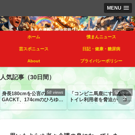
MENU
ホーム
憤まんニュース
芸スポニュース
日記・健康・糖尿病
About
プライバシーポリシー
人気記事（30日間）
58 views
52 views
身長180cmを公言の
「コンビニ馬鹿にすんなよ」
GACKT、174cmのひろゆき
トイレ利用者を脅迫か コン
氏と身長差“ほぼなし”でネッ
ビニ店経営者2人を逮捕
トざわつき イベントでの写
真が話題