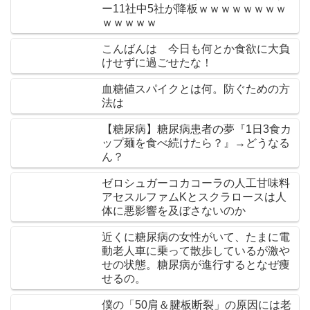
ー11社中5社が降板ｗｗｗｗｗｗｗｗ
ｗｗｗｗｗ
こんばんは 今日も何とか食欲に大負
けせずに過ごせたな！
血糖値スパイクとは何。防ぐための方
法は
【糖尿病】糖尿病患者の夢『1日3食カ
ップ麺を食べ続けたら？』→どうなる
ん？
ゼロシュガーコカコーラの人工甘味料
アセスルファムKとスクラロースは人
体に悪影響を及ぼさないのか
近くに糖尿病の女性がいて、たまに電
動老人車に乗って散歩しているが激や
せの状態。糖尿病が進行するとなぜ痩
せるの。
僕の「50肩＆腱板断裂」の原因には老