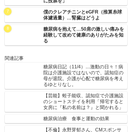
に投票を」
僕のクレアチニンとeGFR（推算糸球
体濾過量）…腎臓はどうよ
糖尿病を抱えて…50肩の激しい痛みを
経験して改めて健康のありがたみを知
る
関連記事
糖尿病日記（11/4）…激動の日々！病
院は介護施設ではないので、認知症の
母が退院。介護が心配で糖尿病を考え
るゆとりなし。
【芸能】蛭子能収、認知症で介護施設
のショートステイを利用「帰宅すると
女房に『私の名前は？』と聞かれる」
糖尿病治療 食事と運動の効果
【不倫】永野芽郁さん、CMスポンサ