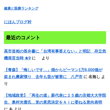
健康と医療ランキング
にほんブログ村
最近のコメント
高市首相の答弁書に「台湾有事答えない」と明記 存立危
機発言当時 ★9
に
より
【青森】「悔しいです…」畑からピーマン1万6,000個が
盗まれ農家憤り 去年も苗が被害に 八戸市
に
名無し
よ
り
【地域政党】「再生の道」新代表に２５歳の京都大大学院
生、奥村光貴氏…党の意思決定をＡＩに委ねる意向表明
に
あ
より