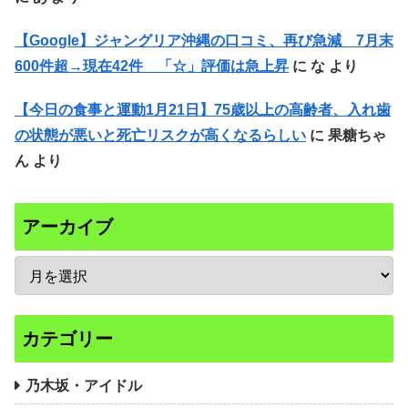
【Google】ジャングリア沖縄の口コミ、再び急減 7月末
600件超→現在42件 「☆」評価は急上昇
に
な
より
【今日の食事と運動1月21日】75歳以上の高齢者、入れ歯
の状態が悪いと死亡リスクが高くなるらしい
に
果糖ちゃ
ん
より
アーカイブ
カテゴリー
乃木坂・アイドル