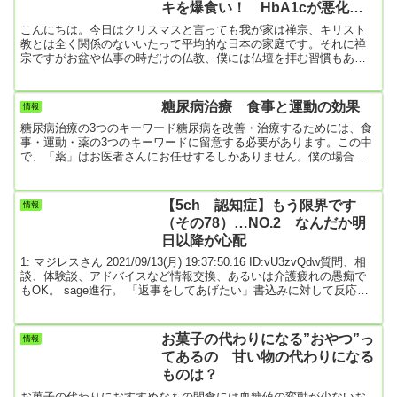
キを爆食い！ HbA1cが悪化し
てまだ10日しか経っていないのに
こんにちは。今日はクリスマスと言っても我が家は禅宗、キリスト
教とは全く関係のないいたって平均的な日本の家庭です。それに禅
宗ですがお盆や仏事の時だけの仏教、僕には仏壇を拝む習慣もあり
ません。まあ、科学優先主義と言うか無神論者に近いんだと思うの
ですけど、でも最近は散歩途中にお地蔵様があったりすると手を合
わせるようになりました。若い時は子育ても仕事もイケイケドンド
糖尿病治療 食事と運動の効果
情報
ンでやってきましたが、その生き方の結果が出るこの歳になると、
糖尿病治療の3つのキーワード糖尿病を改善・治療するためには、食
人生思うようにならないもんだなと…。お地蔵さんを見ると、我が
事・運動・薬の3つのキーワードに留意する必要があります。この中
子や孫の幸せ・無事を...
で、「薬」はお医者さんにお任せするしかありません。僕の場合、
診察に行くたびに”かかりつけ医”さんから、「もうインスリン注射を
した方が良いよ」と言われます。でも僕はインスリン注射と聞く
と、自分が重篤な糖尿病患者に思えて元気が出ないんですよね（実
【5ch 認知症】もう限界です
情報
際重なんですけど）。なので、インスリン注射はしない方向で薬を
（その78）…NO.2 なんだか明
お願いしています。お医者さんがおっしゃるには、膵臓を薬で無理
日以降が心配
に働かせて完全...
1: マジレスさん 2021/09/13(月) 19:37:50.16 ID:vU3zvQdw質問、相
談、体験談、アドバイスなど情報交換、あるいは介護疲れの愚痴で
もOK。 sage進行。 「返事をしてあげたい」書込みに対して反応し
ていきましょう。 不適切な書込みはスルー検定対象です。 こちらは
「認知症」の介護で限界な日々を送る「主介護者であり家族」のス
レッドです。 心の悲鳴をそっと吐露し明日を何とか生きましょう。
お菓子の代わりになる”おやつ”っ
情報
認知症の家族と良好な関係を保てている人には抵抗のある内容もあ
てあるの 甘い物の代わりになる
ります。 書き込む前に...
ものは？
お菓子の代わりにおすすめなもの間食には血糖値の変動が少ないお