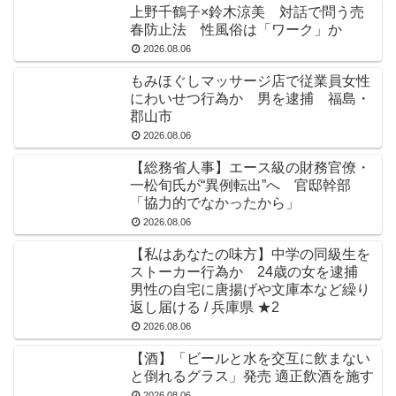
上野千鶴子×鈴木涼美 対話で問う売
春防止法 性風俗は「ワーク」か
2026.08.06
もみほぐしマッサージ店で従業員女性
にわいせつ行為か 男を逮捕 福島・
郡山市
2026.08.06
【総務省人事】エース級の財務官僚・
一松旬氏が“異例転出”へ 官邸幹部
「協力的でなかったから」
2026.08.06
【私はあなたの味方】中学の同級生を
ストーカー行為か 24歳の女を逮捕
男性の自宅に唐揚げや文庫本など繰り
返し届ける / 兵庫県 ★2
2026.08.06
【酒】「ビールと水を交互に飲まない
と倒れるグラス」発売 適正飲酒を施す
2026.08.06