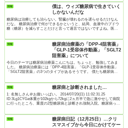
カボ) お菓子 クッキー(ビスケット)江崎グリコ (糖質50% オフ)
僕は、ウィズ糖尿病で生きていく
情報
SUNAO(スナオ)(クリームサンド) レモン&バニラ 6枚 ×7個天然生活
しかないんだな
訳 あり ...
糖尿病は治療しても治らない。腎臓が壊れるのを遅らせるだけなん
だな。 糖尿病治療で何ができるかというと、結局、血液中のブドウ
糖（糖尿）を減らすことだけと言って過言ではないですよね。医者
ではないけど、20年糖尿病患者をやっているとわかるんです。高血
糖で傷んだ毛細血管は修復や再生はできないし、血管の内部は血
糖・脂質で目詰まりして血液が十分に流れないし、結果、組織に酸
糖尿病治療薬の「DPP-4阻害薬」
情報
素や栄養が行き渡らないし。これがどんどん進んでしまうと腎臓の
「GLP-1受容体作動薬」「SGLT2
糸球体は壊れるし、網膜の視細胞は壊死するし・・・とまあ、こん
阻害薬」について
な具合でHbA1c...
今日のテーマは糖尿病治療薬こんにちは。ちょっと、勉強してみま
した。 糖尿病治療薬には「DPP-4阻害薬」「GLP-1受容体作動薬」
「SGLT2阻害薬」の3つのタイプがあるそうです。 僕たち糖尿病患
者はまず、食事療法と運動療法に取り組まなければなりません。 食
事療法・運動療法のように「療法」と名付けられていますが、実践
するのは患者であって医者や管理栄養士しか指導できないというも
糖尿病と診断されました…
情報
のではないと思います。 僕的には高校までちゃんと勉強した人な
1: 名無しさん＠お腹いっぱい。 2014/07/20(日) 11:02:31.25
ら、糖尿病には食事と運動の要素が特に重要だということはわかる
ID:3Lg1CYGa体重が102kgから72kgに2ヵ月半で急に激やせして病院
と...
に行ったところ、重度の2型糖尿病と診断され強制入院。糖尿病って
不治の病らしい。一生、1日１８００キロカロリー未満厳守。俺の人
生オワタorz引用元: 115: 名無しさん＠お腹いっぱい。
2017/07/09(日) 21:06:52.68 ID:R9OQzhCxまだ発症して5年以内なら
糖尿病日記（12月25日）…クリ
情報
引き返せる道があるからな。発症する前みたいにはもう...
スマスイブから今日にかけてケー