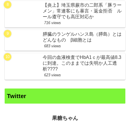
【炎上】埼玉県蕨市の二郎系「豚ラー
メン」常連客にも暴言・返金拒否 ル
ール遵守でも高圧対応か
716 views
膵臓のランゲルハンス島（膵島）とは
どんなもの β細胞とは
683 views
今回の血液検査でHbA1ｃが最高値8.3
に到達。このままでは失明か人工透
析????
623 views
Twitter
果糖ちゃん