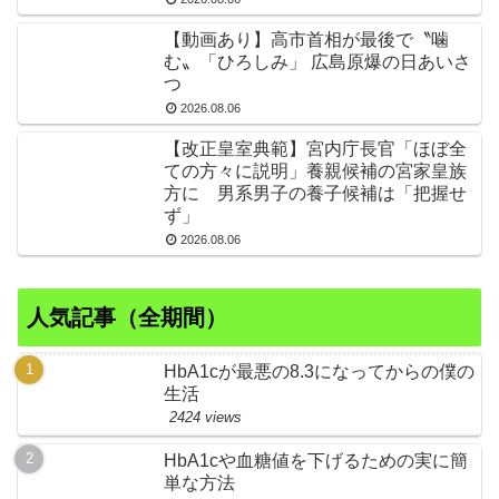
【動画あり】高市首相が最後で〝噛
む〟「ひろしみ」 広島原爆の日あいさ
つ
2026.08.06
【改正皇室典範】宮内庁長官「ほぼ全
ての方々に説明」養親候補の宮家皇族
方に 男系男子の養子候補は「把握せ
ず」
2026.08.06
人気記事（全期間）
HbA1cが最悪の8.3になってからの僕の
生活
2424 views
HbA1cや血糖値を下げるための実に簡
単な方法