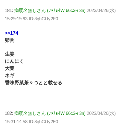
181:
病弱名無しさん (ﾜｯﾁｮｲW 66c3-rl3n)
2023/04/26(水)
15:29:19.93 ID:8qhCUy2F0
>>174
卵粥
生姜
にんにく
大葉
ネギ
香味野菜茶々つとと載せる
182:
病弱名無しさん (ﾜｯﾁｮｲW 66c3-rl3n)
2023/04/26(水)
15:31:14.58 ID:8qhCUy2F0