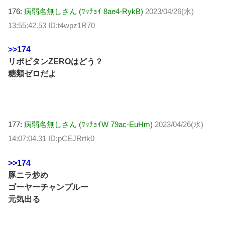
176:
病弱名無しさん (ﾜｯﾁｮｲ 8ae4-RykB)
2023/04/26(水)
13:55:42.53 ID:t4wpz1R70
>>174
リポビタンZEROはどう？
糖類ゼロだよ
177:
病弱名無しさん (ﾜｯﾁｮｲW 79ac-EuHm)
2023/04/26(水)
14:07:04.31 ID:pCEJRrtk0
>>174
豚ニラ炒め
ゴーヤーチャンプルー
元気出る