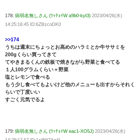
178:
病弱名無しさん (ﾜｯﾁｮｲW a9b0-kyt3)
2023/04/26(水)
14:25:18.45 ID:6ZBzcoDK0
>>174
うちは週末にちょっとお高めのハラミとか牛ササミを
200gくらい買ってきて
てやきまるくんの鉄板で焼きながら野菜と食べてる
１人100グラムくらい＋野菜
塩とレモンで食べる
もう少し食べてもよいけど他のメニューも出すからそれく
らいで丁度いい
すごく元気でるよ
179:
病弱名無しさん (ﾜｯﾁｮｲW eac1-XO5J)
2023/04/26(水)
14:29:17.67 ID:1+9W7X+i0