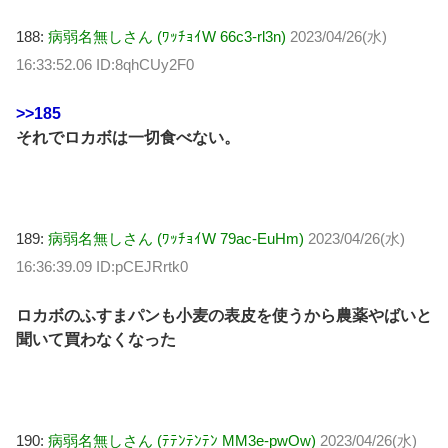
188:
病弱名無しさん (ﾜｯﾁｮｲW 66c3-rl3n)
2023/04/26(水)
16:33:52.06 ID:8qhCUy2F0
>>185
それでロカボは一切食べない。
189:
病弱名無しさん (ﾜｯﾁｮｲW 79ac-EuHm)
2023/04/26(水)
16:36:39.09 ID:pCEJRrtk0
ロカボのふすまパンも小麦の表皮を使うから農薬やばいと
聞いて買わなくなった
190:
病弱名無しさん (ﾃﾃﾝﾃﾝﾃﾝ MM3e-pwOw)
2023/04/26(水)