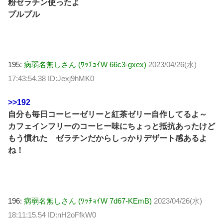
粉ゼラチン使ったよ
プルプル
195:
病弱名無しさん (ﾜｯﾁｮｲW 66c3-gxex)
2023/04/26(水)
17:43:54.38 ID:Jexj9hMK0
>>192
自分も毎日コーヒーゼリーと紅茶ゼリー自作してるよ～
カフェインフリーのコーヒー味にちょっと抵抗あったけど
もう慣れた ゼラチンだからしっかりデザート感あるよ
ね！
196:
病弱名無しさん (ﾜｯﾁｮｲW 7d67-KEmB)
2023/04/26(水)
18:11:15.54 ID:nH2oFfkW0