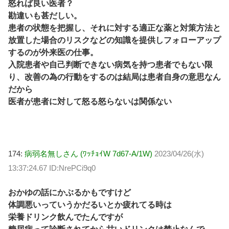
怒れば良い医者？
勘違いも甚だしい。
患者の状態を把握し、それに対する適正な薬と対策方法と
放置した場合のリスクなどの知識を提供しフォローアップ
するのが外来医の仕事。
入院患者や自己判断できない病気を持つ患者でもない限
り、改善の為の行動をするのは結局は患者自身の意思なん
だから
医者が患者に対して怒る怒らないは関係ない
174:
病弱名無しさん (ﾜｯﾁｮｲW 7d67-A/1W)
2023/04/26(水)
13:37:24.67 ID:NrePCi9q0
おかゆの話にかぶるかもですけど
体調悪いっていうかだるいとか疲れてる時は
栄養ドリンク飲んでたんですが