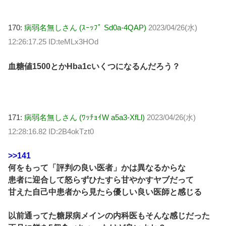
170:
病弱名無しさん (ｽｰｯﾌﾟ Sd0a-4QAP)
2023/04/26(水)
12:26:17.25 ID:teMLx3HOd
血糖値1500とかHba1cいくつになるんだろう？
171:
病弱名無しさん (ﾜｯﾁｮｲW a5a3-XfLl)
2023/04/26(水)
12:28:16.82 ID:2B4okTzt0
>>141
何をもって「評判の良い医者」かは異なるからな
患者に迎合して怒らずひたすら甘やかすヤブだって
甘えた自己中患者から見たら優しい良い医師と感じる
以前通ってた糖尿病メインの内科医もそんな感じだった