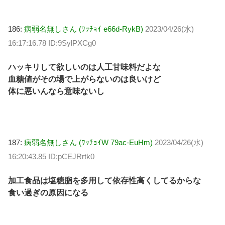
186:
病弱名無しさん (ﾜｯﾁｮｲ e66d-RykB)
2023/04/26(水)
16:17:16.78 ID:9SylPXCg0
ハッキリして欲しいのは人工甘味料だよな
血糖値がその場で上がらないのは良いけど
体に悪いんなら意味ないし
187:
病弱名無しさん (ﾜｯﾁｮｲW 79ac-EuHm)
2023/04/26(水)
16:20:43.85 ID:pCEJRrtk0
加工食品は塩糖脂を多用して依存性高くしてるからな
食い過ぎの原因になる