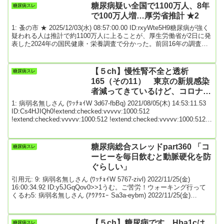
を立て下さい 立てられない場合は使命なり有志がど...
糖尿病疑い全国で1100万人、8年
糖尿病スレ
で100万人増…厚労省推計 ★2
1: 蚤の市 ★ 2025/12/03(水) 08:57:00.00 ID:rxyWte5H9糖尿病が強く
疑われる人は推計で約1100万人に上ることが、厚生労働省が2日に発
表した2024年の国民健康・栄養調査で分かった。前回16年の調査か
ら約100万人増加した。推計は、全国から抽出した20歳以上の男女
7480人の血液検査や調査票への記入内容を基に算出した。4~5年ごと
に実施しているが、コロナ禍の影響から今回は8年ぶりとなった。糖
【５ch】慢性腎不全と透析
糖尿病スレ
尿病が強く疑われる人は、推計を始めた1997年の約690万人から増
165（その11） 東京の新規感染
加...
者減ってきているけど、コロナ早
く終息してほしい
1: 病弱名無しさん (ﾜｯﾁｮｲW 3d67-fbBq) 2021/08/05(木) 14:53:11.53
ID:Cs4HJIQh0!extend:checked:vvvvv:1000:512
!extend:checked:vvvvv:1000:512 !extend:checked:vvvvv:1000:512
慢性腎不全と透析患者のスレです 透析等に関係ない雑談は控えてく
ださい 専門板ローカルルールで >>950を踏んだ人がなるべく次スレ
を立て下さい 立てられない場合は使命なり有志がど...
糖尿病総合スレッドpart360 「コ
糖尿病スレ
ーヒーを毎日飲むと動脈硬化を防
ぐらしい」
引用元: 9: 病弱名無しさん (ﾜｯﾁｮｲW 5767-zivl) 2022/11/25(金)
16:00:34.92 ID:y5JGqQov0>>1うむ。ご苦労！ウォーキング行って
くるわ5: 病弱名無しさん (ｱｳｱｳｴｰ Sa3a-eybm) 2022/11/25(金)
14:29:09.36 ID:z4HpnfqRa9月過ぎからお腹に貼るカイロ生活続けウ
ォーキングにジムで筋トレに有酸素運動寝る時もカイロで数値調子
よくて落ちにくかったお腹周りや全体の体脂肪が減った運動あまり
【５ch】糖尿病です。Hba1cは
糖尿病スレ