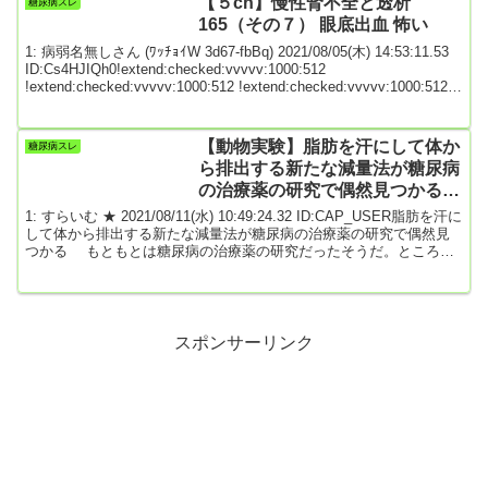
【５ch】慢性腎不全と透析
糖尿病スレ
医師法では、医師国家試験に合格した後、診療行為をするために2年
165（その７） 眼底出血 怖い
以上の病院での研修が義...
1: 病弱名無しさん (ﾜｯﾁｮｲW 3d67-fbBq) 2021/08/05(木) 14:53:11.53
ID:Cs4HJIQh0!extend:checked:vvvvv:1000:512
!extend:checked:vvvvv:1000:512 !extend:checked:vvvvv:1000:512
慢性腎不全と透析患者のスレです 透析等に関係ない雑談は控えてく
ださい 専門板ローカルルールで >>950を踏んだ人がなるべく次スレ
を立て下さい 立てられない場合は使命なり有志がど...
【動物実験】脂肪を汗にして体か
糖尿病スレ
ら排出する新たな減量法が糖尿病
の治療薬の研究で偶然見つかる
(Science)
1: すらいむ ★ 2021/08/11(水) 10:49:24.32 ID:CAP_USER脂肪を汗に
して体から排出する新たな減量法が糖尿病の治療薬の研究で偶然見
つかる もともとは糖尿病の治療薬の研究だったそうだ。ところが
奇妙にも実験動物のマウスはギトギトと脂っぽくなり、体重がみる
みる落ちていった。 じつはそのマウスは、脂肪（皮脂）の汗を流
して痩せていたのだ。『Science』（7月30日付）に掲載された研究
では、そんなまったく新しい減量法につながる可能性のある発見が
紹介されている。 （以...
スポンサーリンク