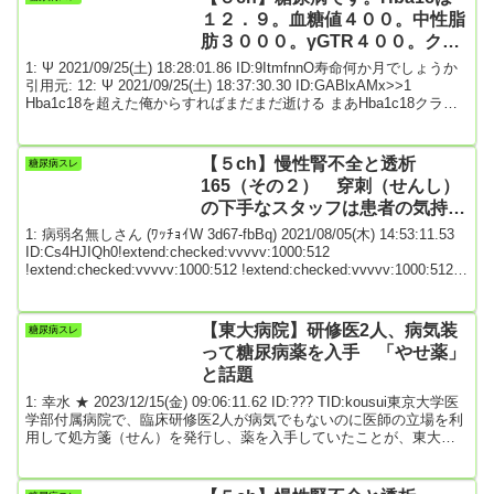
する暇がない方に...
１２．９。血糖値４００。中性脂
肪３０００。γGTR４００。クレ
アチニン１．９７
1: Ψ 2021/09/25(土) 18:28:01.86 ID:9ItmfnnO寿命何か月でしょうか
引用元: 12: Ψ 2021/09/25(土) 18:37:30.30 ID:GABlxAMx>>1
Hba1c18を超えた俺からすればまだまだ逝ける まあHba1c18クラス
になるとエイズと同じように舌にカンジタ黴が生えたり 両目が白内
障になったりするけどなw あと清涼飲料水は生涯飲むな 果糖武闘糖
液は2-3日体内に残り血糖値を底上げする 27: Ψ 2021/09/25(土)
【５ch】慢性腎不全と透析
糖尿病スレ
19:13...
165（その２） 穿刺（せんし）
の下手なスタッフは患者の気持ち
を知れ
1: 病弱名無しさん (ﾜｯﾁｮｲW 3d67-fbBq) 2021/08/05(木) 14:53:11.53
ID:Cs4HJIQh0!extend:checked:vvvvv:1000:512
!extend:checked:vvvvv:1000:512 !extend:checked:vvvvv:1000:512
慢性腎不全と透析患者のスレです 透析等に関係ない雑談は控えてく
ださい 専門板ローカルルールで >>950を踏んだ人がなるべく次スレ
を立て下さい 立てられない場合は使命なり有志がど...
【東大病院】研修医2人、病気装
糖尿病スレ
って糖尿病薬を入手 「やせ薬」
と話題
1: 幸水 ★ 2023/12/15(金) 09:06:11.62 ID:??? TID:kousui東京大学医
学部付属病院で、臨床研修医2人が病気でもないのに医師の立場を利
用して処方箋（せん）を発行し、薬を入手していたことが、東大病
院などへの取材でわかった。2人は、処方箋発行の電子カルテの痕跡
を削除していた。この薬はインターネット上で「やせ薬」として紹
介され、糖尿病以外での使用について注意が呼びかけられている。