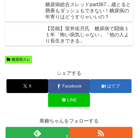
糖尿病総合スレッドpart367…歳とると
懸垂もダッシュもできない！糖尿病の
年寄りはどうすりゃいいの？
【芸能】室井佑月氏 糖尿病で闘病１
１年「怖い病気じゃない」「他の人よ
り長生きできる」
糖尿病スレ
シェアする
X
Facebook
はてブ
LINE
果糖ちゃんをフォローする
0