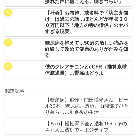
擦れた声に聴こえる。聴きづらい」
【社会】お布施、戒名料で「坊主丸儲
け」は過去の話…ほとんどが年収３０
０万円以下「地方の寺の僧侶」のヤバ
すぎる現実
糖尿病を抱えて…50肩の激しい痛みを
経験して改めて健康のありがたみを知
る
僕のクレアチニンとeGFR（推算糸球
体濾過量）…腎臓はどうよ
関連記事
【糖尿病】追悼・門田博光さん ビー
ル30本、糖尿病、透析、山間部でひと
り暮らし…引退後の生活
【５ch】慢性腎不全と透析166（その
４）人工透析でもポジティブ！