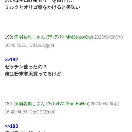
わいは今日紅茶ゼリーを自作した
ミルクとオリゴ糖をかけると美味い
193:
病弱名無しさん (ﾃﾃﾝﾃﾝﾃﾝ MM3e-pwOw)
2023/04/26(水)
16:46:22.61 ID:RA/I/QjyM
>>192
ゼラチン使ったの？
俺は粉末寒天買ってるけど
194:
病弱名無しさん (ﾜｯﾁｮｲW 79ac-EuHm)
2023/04/26(水)
16:48:04.93 ID:pCEJRrtk0
>>193