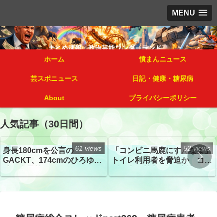
MENU
ホーム
憤まんニュース
芸スポニュース
日記・健康・糖尿病
About
プライバシーポリシー
人気記事（30日間）
61 views
52 views
身長180cmを公言の
「コンビニ馬鹿にすんなよ」
GACKT、174cmのひろゆき
トイレ利用者を脅迫か コン
氏と身長差“ほぼなし”でネッ
ビニ店経営者2人を逮捕
トざわつき イベントでの写
真が話題