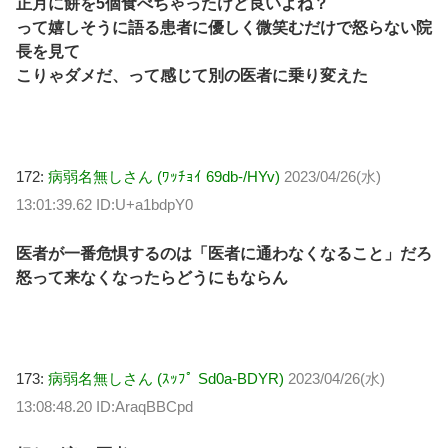
正月に餅を5個食べちゃったけど良いよね？
って嬉しそうに語る患者に優しく微笑むだけで怒らない院
長を見て
こりゃダメだ、って感じて別の医者に乗り変えた
172:
病弱名無しさん (ﾜｯﾁｮｲ 69db-/HYv)
2023/04/26(水)
13:01:39.62 ID:U+a1bdpY0
医者が一番危惧するのは「医者に通わなくなること」だろ
怒って来なくなったらどうにもならん
173:
病弱名無しさん (ｽｯﾌﾟ Sd0a-BDYR)
2023/04/26(水)
13:08:48.20 ID:AraqBBCpd