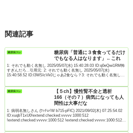
関連記事
糖尿病「普通に３食食ってるだけ
糖尿病スレ
でもなる人はなります」←これ
1: それでも動く名無し 2025/05/07(水) 15:40:28.03 ID:q0eQwi1RM怖
すぎんだろ...引用元: 2: それでも動く名無し 2025/05/07(水)
15:40:58.52 ID:l3WSIcVk0じゃあ2食なら？3: それでも動く名無し
2025/05/07(水) 15:42:24.05 ID:izdvJMpc01食でも0食でもなるから気
にするのは無駄4: それでも動く名無し 2025/05/07(水) 15:43:20.98
ID:PZbwFMqW0日本人は...
【５ch】慢性腎不全と透析
糖尿病スレ
166（その７）病気になっても人
間性は大事だな
1: 病弱名無しさん (ﾜｯﾁｮｲW b715-pFlC) 2021/09/02(木) 07:25:54.02
ID:xuqbT1xU0!extend:checked:vvvvv:1000:512
!extend:checked:vvvvv:1000:512 !extend:checked:vvvvv:1000:512
慢性腎不全と透析患者のスレです 透析等に関係ない雑談は控えてく
ださい 専門板ローカルルールで >>950を踏んだ人がなるべく次スレ