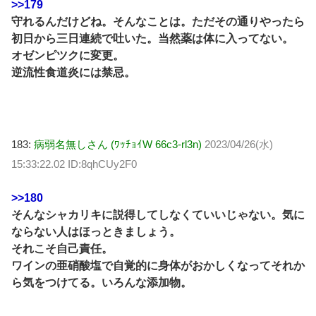
>>179
守れるんだけどね。そんなことは。ただその通りやったら
初日から三日連続で吐いた。当然薬は体に入ってない。
オゼンピツクに変更。
逆流性食道炎には禁忌。
183:
病弱名無しさん (ﾜｯﾁｮｲW 66c3-rl3n)
2023/04/26(水)
15:33:22.02 ID:8qhCUy2F0
>>180
そんなシャカリキに説得してしなくていいじゃない。気に
ならない人はほっときましょう。
それこそ自己責任。
ワインの亜硝酸塩で自覚的に身体がおかしくなってそれか
ら気をつけてる。いろんな添加物。