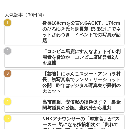
人気記事（30日間）
身長180cmを公言のGACKT、174cm
のひろゆき氏と身長差“ほぼなし”でネ
ットざわつき イベントでの写真が話
題
「コンビニ馬鹿にすんなよ」トイレ利
用者を脅迫か コンビニ店経営者2人
を逮捕
【芸能】にゃんこスター・アンゴラ村
長、初写真集でランジェリーショット
公開 昨年はデジタル写真集が異例の
大ヒット
高市首相、安倍派の復権促す？ 裏金
関与議員の公認、党内外から批判
NHKアナウンサーの「摩擦音」が“ス
ースー”気になる指摘相次ぐ「割れて