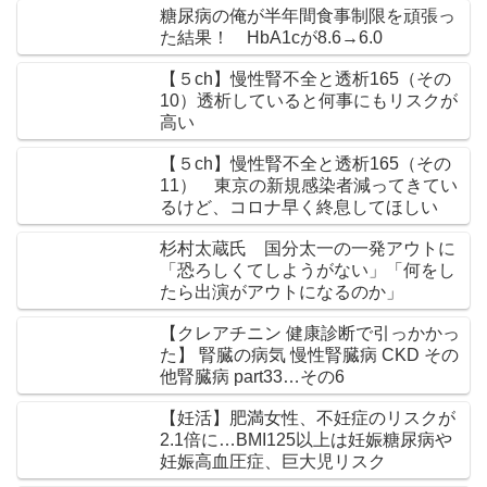
糖尿病の俺が半年間食事制限を頑張っ
た結果！ HbA1cが8.6→6.0
【５ch】慢性腎不全と透析165（その
10）透析していると何事にもリスクが
高い
【５ch】慢性腎不全と透析165（その
11） 東京の新規感染者減ってきてい
るけど、コロナ早く終息してほしい
杉村太蔵氏 国分太一の一発アウトに
「恐ろしくてしようがない」「何をし
たら出演がアウトになるのか」
【クレアチニン 健康診断で引っかかっ
た】 腎臓の病気 慢性腎臓病 CKD その
他腎臓病 part33…その6
【妊活】肥満女性、不妊症のリスクが
2.1倍に…BMI125以上は妊娠糖尿病や
妊娠高血圧症、巨大児リスク