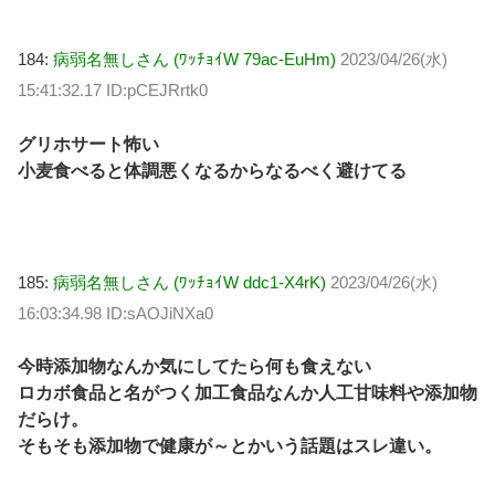
184:
病弱名無しさん (ﾜｯﾁｮｲW 79ac-EuHm)
2023/04/26(水)
15:41:32.17 ID:pCEJRrtk0
グリホサート怖い
小麦食べると体調悪くなるからなるべく避けてる
185:
病弱名無しさん (ﾜｯﾁｮｲW ddc1-X4rK)
2023/04/26(水)
16:03:34.98 ID:sAOJiNXa0
今時添加物なんか気にしてたら何も食えない
ロカボ食品と名がつく加工食品なんか人工甘味料や添加物
だらけ。
そもそも添加物で健康が～とかいう話題はスレ違い。