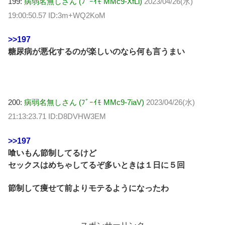
199:
病弱名無しさん (ﾌﾞｰｲﾓ MMc9-XfLl)
2023/04/26(水)
19:00:50.57 ID:3m+WQ2KoM
>>197
糖尿病が悪化するのが楽しいのなら何も言うまい
200:
病弱名無しさん (ﾌﾞｰｲﾓ MMc9-7iaV)
2023/04/26(水)
21:13:23.71 ID:D8DVHW3EM
>>197
喰いもん節制してるけど
セックスはめちゃしてるぞ多いときは１日に５回
節制して痩せて前よりモテるようになったわ