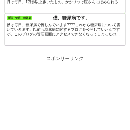
月は毎日、1万歩以上歩いたもの。かかりつけ医さんにほめられるか
と思ったら、「体重が2㎏も増えてるよ」とダメ出し。HbA1cは改善
したけど、体重が増えているのが次回に向けて心配事なんだって。
それにしても、散歩が血糖値やHbA1cの改善に絶大な効果があるこ
僕、糖尿病です。
日記・健康・糖尿病
とがよくわかりました。空腹時血糖値もこれまでずっと150オーバー
僕は毎日、糖尿病で苦しんでいます????これから糖尿病について書
だったのに、今回は128と大改善。結局、2か月...
いていきます。以前も糖尿病に関するブログを公開していたんです
が、このブログの管理画面にアクセスできなくなってしまったの
で、データベースをいじっていたら、データが全部吹っ飛んでしま
ったんですよね????で、ブログを何ヶ月も放ったらかしにしていた
んですが、糖尿病が悪化するばかり。糖尿病の自己点検のために、
再びブログを書いていこうと決心しましたので、どうぞよろしく。
ラーメンの大盛り、お腹いっぱい食べたい～。
スポンサーリンク