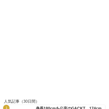
人気記事（30日間）
身長180cmを公言のGACKT、174cm