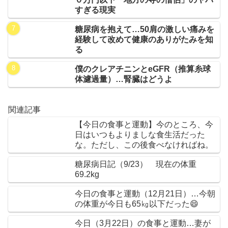
すぎる現実
糖尿病を抱えて…50肩の激しい痛みを
経験して改めて健康のありがたみを知
る
僕のクレアチニンとeGFR（推算糸球
体濾過量）…腎臓はどうよ
関連記事
【今日の食事と運動】今のところ、今
日はいつもよりましな食生活だった
な。ただし、この後食べなければね。
糖尿病日記（9/23） 現在の体重
69.2kg
今日の食事と運動（12月21日）…今朝
の体重が今日も65㎏以下だった😄
今日（3月22日）の食事と運動…妻が