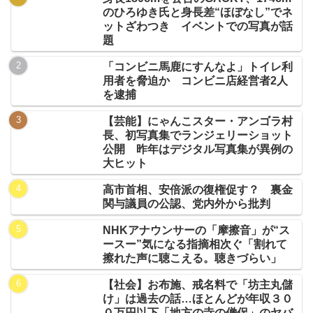
のひろゆき氏と身長差“ほぼなし”でネ
ットざわつき イベントでの写真が話
題
「コンビニ馬鹿にすんなよ」トイレ利
用者を脅迫か コンビニ店経営者2人
を逮捕
【芸能】にゃんこスター・アンゴラ村
長、初写真集でランジェリーショット
公開 昨年はデジタル写真集が異例の
大ヒット
高市首相、安倍派の復権促す？ 裏金
関与議員の公認、党内外から批判
NHKアナウンサーの「摩擦音」が“ス
ースー”気になる指摘相次ぐ「割れて
擦れた声に聴こえる。聴きづらい」
【社会】お布施、戒名料で「坊主丸儲
け」は過去の話…ほとんどが年収３０
０万円以下「地方の寺の僧侶」のヤバ