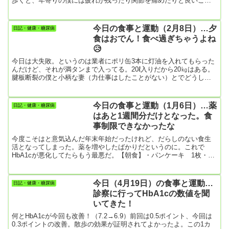
歩くと、年寄りの僕には疲れが残ったり関節を痛めたりと良いこと
はないらしい。昨年からいきなり、50肩や腱板断裂になって現在も
苦しんでいる僕としては、妙に納得。スマホの目標値を8000歩にし
てみました。【朝食】・バナナケーキ 3切れ（昨日の残りを朝食に
今日の食事と運動（2月8日）…夕
日記・健康・糖尿病
しました）・コーヒー【昼食】食べず【夕食】・きつねうどん・目
食はおでん！食べ過ぎちゃうよね
玉焼き、生野菜サラダ、ポテトサラダ・丸ごとバナナ 1個…ついに
😥
我慢で...
今日は大失敗。というのは業者にポリ缶3本に灯油を入れてもらった
んだけど、それが満タンまで入ってる。20ℓ入りだから20㎏はある。
腱板断裂の僕と小柄な妻（力仕事はしたことがない）とでどうしろ
というの😢😢すると妻が腱板断裂で治療中の僕に持たせるわけには
いかないと、なんと20㎏のポリ缶を運び出した。明日は絶対に妻に
身体的トラブルが起こってるよ。＿|￣|○業者に「灯油缶の半分まで
今日の食事と運動（1月6日）…薬
日記・健康・糖尿病
入れて」と御願いすりゃよかった。後の祭り！！！【朝食】・目玉
はあと1週間分だけとなった。食
焼き、キャベツ＆ブロッコリー、一正のはんぺん【昼食】・昨日の
事制限できなかったな
炊き込...
今度こそはと意気込んだ年末年始だったけれど、だらしのない食生
活となってしまった。薬を増やしたばかりだというのに。これで
HbA1cが悪化してたらもう最悪だ。【朝食】・パンケーキ 1枚・コ
ンソメスープ・牛乳 200㎖・柿ゼリー【昼食】・ピーナツ１袋
（125g…764㎉）・シュークリーム1個昼食だけで1000㎉オーバー(-
_-;)ダメと分かっちゃいるけど、封を切ったら最後の一粒まで食べて
今日（4月19日）の食事と運動…
日記・健康・糖尿病
しまう僕。ちなみにローソンのピーナツって大粒で美味しいよ。
診察に行ってHbA1cの数値を聞
【夕食】・カレーライス・大根の酢の物・赤かぶの漬物カレーラ...
いてきた！
何とHbA1cが今回も改善！（7.2→6.9）前回は0.5ポイント、今回は
0.3ポイントの改善。散歩の効果が証明されてよかったよ。この1カ