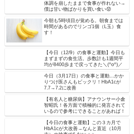
体調を崩したままで食事が作れない→
僕は甘い物ばかりを買い食い😟
今朝も5時頃目が覚める。朝食までは
時間があるのでリンゴ1個（L玉）食
す！
【今日（12/9）の食事と運動】今日も
まずまずの食生活。歩数計も1週間平
均が8400歩まで戻ってきた＼(^o^)／
今日（3月17日）の食事と運動…かか
りつけ医さんもビックリ！HbA1cが
7.7→7.2に改善
【有名人と糖尿病】アナウンサー小倉
智昭氏！各方面で積極的に発言されて
いるので参考にできることがあれば！
【今日の食事と運動】この３カ月で
HbA1cが大改善→なんと直近（10月