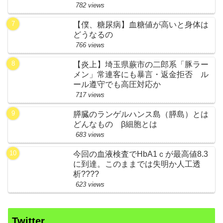
782 views
【僕、糖尿病】血糖値が高いと身体は
どうなるの
766 views
【炎上】埼玉県蕨市の二郎系「豚ラー
メン」常連客にも暴言・返金拒否 ル
ール遵守でも高圧対応か
717 views
膵臓のランゲルハンス島（膵島）とは
どんなもの β細胞とは
683 views
今回の血液検査でHbA1ｃが最高値8.3
に到達。このままでは失明か人工透
析????
623 views
Twitter