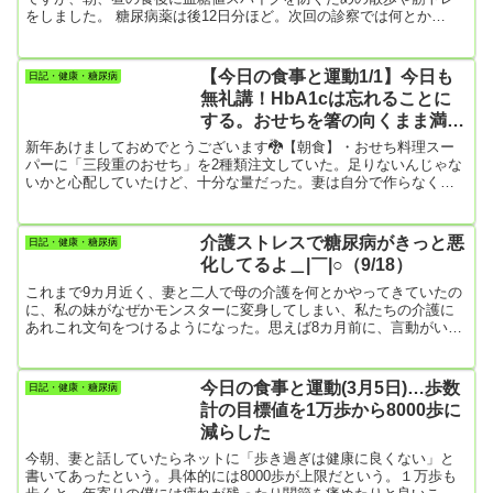
をしました。 糖尿病薬は後12日分ほど。次回の診察では何とか
HbA1cを7.0以下に下げたいのです。もし、7.0以上だとホント、かか
りつけ医さんにインシュリン注射を勧められてしまう。????それを
断るのが大変なんです。 今日の食事朝食・オムレツ・パプリカ、玉
【今日の食事と運動1/1】今日も
日記・健康・糖尿病
ねぎ、ソーセージの炒め物・揚げ豆腐・キャベツ、トマトのサラ
無礼講！HbA1cは忘れることに
ダ・かぼちゃスープ 昼食基本、昼食は食べないようにしている...
する。おせちを箸の向くまま満腹
するまで
新年あけましておめでとうございます🐉【朝食】・おせち料理スー
パーに「三段重のおせち」を2種類注文していた。足りないんじゃな
いかと心配していたけど、十分な量だった。妻は自分で作らなくて
いいので大助かり。・お雑煮【昼食】・おせちの残りとぜんざい
【夕食】・ハンバーグ（貰い物の松坂牛のハンバーグ…自分では買
わないよ）・他娘たちが帰省してから、普段食べないように我慢し
介護ストレスで糖尿病がきっと悪
日記・健康・糖尿病
ていたご飯やお蕎麦など、ずいぶん食べたし、大晦日のテレビのお
化してるよ＿|￣|○（9/18）
供に酒のつまみやお菓子も食べたいだけ食べた。なので、体重計に
はここ２，３日恐くて...
これまで9カ月近く、妻と二人で母の介護を何とかやってきていたの
に、私の妹がなぜかモンスターに変身してしまい、私たちの介護に
あれこれ文句をつけるようになった。思えば8カ月前に、言動がいき
なり過激になり、私を非難するようになった。「親をちゃんと介護
していない」と文句を付け、激しく攻撃してくるのだ。僕も妹の態
度にはほとほと困り果て、エネルギーを消耗させられた。 妻も同様
今日の食事と運動(3月5日)…歩数
日記・健康・糖尿病
で、とうとう、この家を出ていきたいとまで言い出したよ。まあ、
計の目標値を1万歩から8000歩に
そのことについては、結局、この私が妻に信頼されていなかったと
減らした
いうことだけど...
今朝、妻と話していたらネットに「歩き過ぎは健康に良くない」と
書いてあったという。具体的には8000歩が上限だという。１万歩も