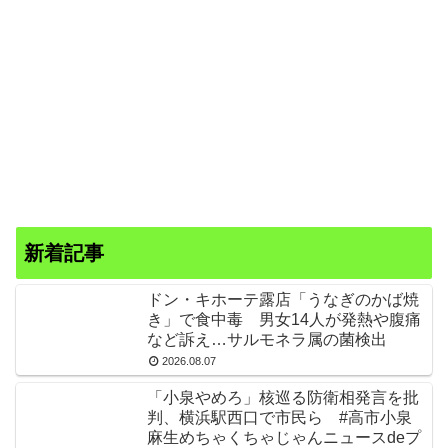
新着記事
ドン・キホーテ露店「うなぎのかば焼
き」で食中毒 男女14人が発熱や腹痛
など訴え…サルモネラ属の菌検出
2026.08.07
「小泉やめろ」核巡る防衛相発言を批
判、横浜駅西口で市民ら #高市小泉
麻生めちゃくちゃじゃんニュースdeプ