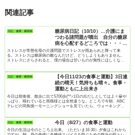
関連記事
糖尿病日記（10/10）…介護にま
日記・健康・糖尿病
つわる諸問題が噴出 自分の糖尿
病を心配するどころでは・・・
＿|￣|○
ストレスが常態化母の介護問題でストレスが雨あられと降って来
る。ストレスは糖尿病の敵なんだけど、どうしようもありません。
ストレスにさらされると、僕の場合は甘いものが無性にほしくなり
ます。HbA1cが上がりまくっているだろうな。でも、散歩は割合や
ったので、それだけが一縷の希望。 しばらくブログから離れていた
間に、いろんな環境変化がありました。高齢の認知症の母が入院し
【今日11/23の食事と運動】3日連
日記・健康・糖尿病
て、母の自立能力が急激に低下してしまった。 その様子を私の妹た
続の晴天！気持ちも晴々。食事・
ちが見て、介護していた私や妻の世話の仕方が悪いからだと思って
運動ともに上出来き
いる。要は真心...
今日は朝食後、散歩に出て5700歩(^^♪1日の出だしとしては上々😀や
っぱり、晴れていると雨模様とは全然違うな。ところで今朝、ABC
テレビの羽鳥慎一モーニングショーを見ていたら、ウォーキング
（散歩）がメッチャ健康に良いという話を特集していました。しか
も効果的な歩数は1万歩らしい。なんと僕の目標と一致。僕のスマホ
は一応、目標値8000歩に設定しているんですけど、できることなら1
今日（8/27）の食事と運動
日記・健康・糖尿病
万歩を目指しています。目標を低めの8000歩にしておくと、達成し
今日の生活は今のところ上出来。（ただいま16:30）夕食はこれから
たときハナマルマークが付くのでそれがいいんです。散歩は癌に...
ですが、朝、昼の食後に血糖値スパイクを防ぐための散歩や筋トレ