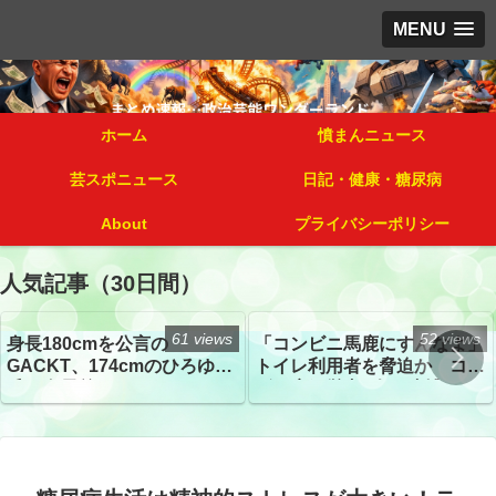
MENU
ホーム
憤まんニュース
芸スポニュース
日記・健康・糖尿病
About
プライバシーポリシー
人気記事（30日間）
61 views
52 views
身長180cmを公言の
「コンビニ馬鹿にすんなよ」
GACKT、174cmのひろゆき
トイレ利用者を脅迫か コン
氏と身長差“ほぼなし”でネッ
ビニ店経営者2人を逮捕
トざわつき イベントでの写
真が話題