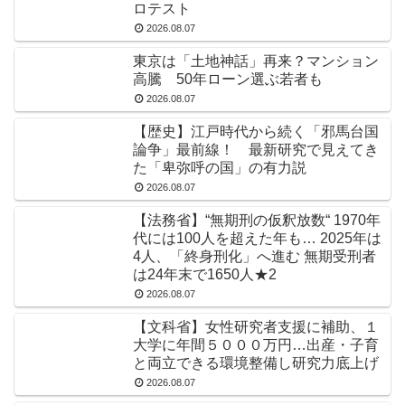
ロテスト
2026.08.07
東京は「土地神話」再来？マンション
高騰 50年ローン選ぶ若者も
2026.08.07
【歴史】江戸時代から続く「邪馬台国
論争」最前線！ 最新研究で見えてき
た「卑弥呼の国」の有力説
2026.08.07
【法務省】“無期刑の仮釈放数“ 1970年
代には100人を超えた年も… 2025年は
4人、「終身刑化」へ進む 無期受刑者
は24年末で1650人★2
2026.08.07
【文科省】女性研究者支援に補助、１
大学に年間５０００万円…出産・子育
と両立できる環境整備し研究力底上げ
2026.08.07