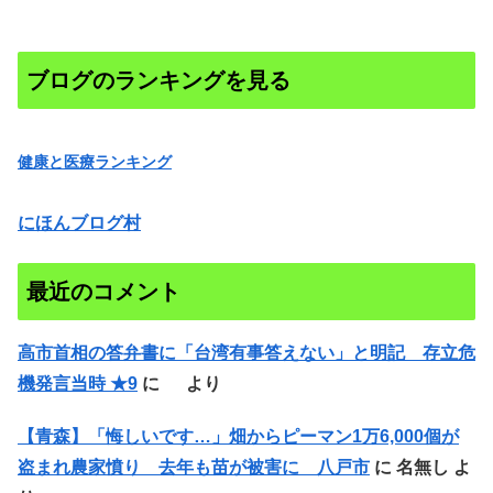
ブログのランキングを見る
健康と医療ランキング
にほんブログ村
最近のコメント
高市首相の答弁書に「台湾有事答えない」と明記 存立危
機発言当時 ★9
に
より
【青森】「悔しいです…」畑からピーマン1万6,000個が
盗まれ農家憤り 去年も苗が被害に 八戸市
に
名無し
よ