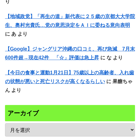
り
【地域政党】「再生の道」新代表に２５歳の京都大大学院
生、奥村光貴氏…党の意思決定をＡＩに委ねる意向表明
に
あ
より
【Google】ジャングリア沖縄の口コミ、再び急減 7月末
600件超→現在42件 「☆」評価は急上昇
に
な
より
【今日の食事と運動1月21日】75歳以上の高齢者、入れ歯
の状態が悪いと死亡リスクが高くなるらしい
に
果糖ちゃ
ん
より
アーカイブ