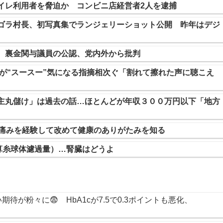
イレ利用者を脅迫か コンビニ店経営者2人を逮捕
ゴラ村長、初写真集でランジェリーショット公開 昨年はデジ
 裏金関与議員の公認、党内外から批判
」が“スースー”気になる指摘相次ぐ「割れて擦れた声に聴こえ
主丸儲け」は過去の話…ほとんどが年収３００万円以下「地方
い痛みを経験して改めて健康のありがたみを知る
算糸球体濾過量）…腎臓はどうよ
が粉々に😨 HbA1cが7.5で0.3ポイントも悪化、