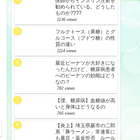
医師からインスリン注射を
勧められている。どうした
ものか????
1136 views
フルクトース（果糖）とグ
ルコース（ブドウ糖）の性
質の違い
1114 views
最近ピーナツが大好きにな
ったんだけど、糖尿病患者
へのピーナツの効能はどう
なの？
782 views
【僕、糖尿病】血糖値が高
いと身体はどうなるの
766 views
【炎上】埼玉県蕨市の二郎
系「豚ラーメン」常連客に
も暴言・返金拒否 ルール