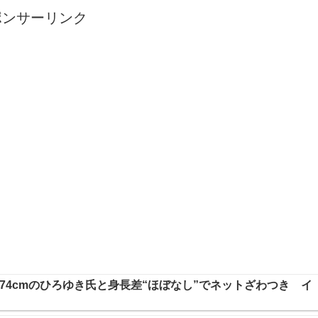
ポンサーリンク
、174cmのひろゆき氏と身長差“ほぼなし”でネットざわつき イ