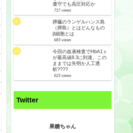
遵守でも高圧対応か
717 views
膵臓のランゲルハンス島
（膵島）とはどんなもの
β細胞とは
683 views
今回の血液検査でHbA1ｃ
が最高値8.3に到達。この
ままでは失明か人工透
析????
623 views
Twitter
果糖ちゃん