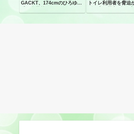
GACKT、174cmのひろゆき
トイレ利用者を脅迫
氏と身長差“ほぼなし”でネッ
ビニ店経営者2人を逮
トざわつき イベントでの写
真が話題