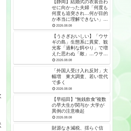
【静岡】結婚式の衣装合わ
せに向かった夫婦「何度も
何度も追突され…何が目的
か本当に理解できない」東
名高速で続いた約1.7キロ
2026.08.08
の追突
【うさぎおいしい】「ウサ
ギの島」生態系に異変、観
光客「過剰な餌やり」で増
えた思わぬ「敵」…ウサギ
襲い口でくわえる姿も 大
2026.08.08
久野島
「外国人受け入れ反対」大
幅増 東大調査、若い世代
で多く
2026.08.08
炊
【早稲田】“無銭飲食”複数
の早大生が関与か 大学が
異例の注意喚起
2026.08.08
状
財源なき減税、揺らぐ信