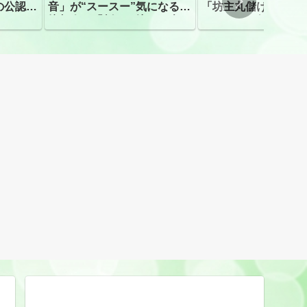
の公認、
音」が“スースー”気になる指
「坊主丸儲け」は過
摘相次ぐ「割れて擦れた声に
ほとんどが年収３０
聴こえる。聴きづらい」
下「地方の寺の僧侶
すぎる現実