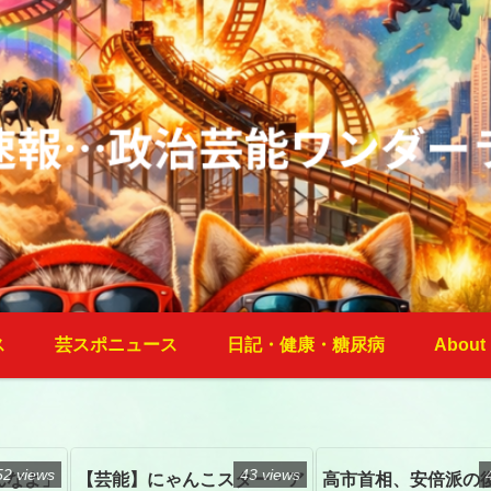
ス
芸スポニュース
日記・健康・糖尿病
About
52 views
43 views
んなよ」
【芸能】にゃんこスター・ア
高市首相、安倍派の