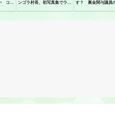
か コン
ンゴラ村長、初写真集でラン
す？ 裏金関与議員
捕
ジェリーショット公開 昨年
党内外から批判
はデジタル写真集が異例の大
ヒット