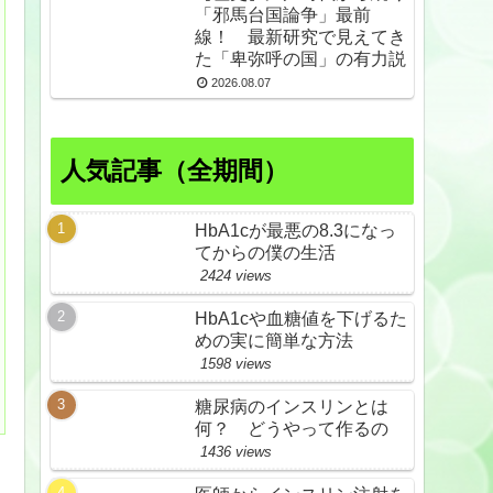
「邪馬台国論争」最前
線！ 最新研究で見えてき
た「卑弥呼の国」の有力説
2026.08.07
人気記事（全期間）
HbA1cが最悪の8.3になっ
てからの僕の生活
2424 views
HbA1cや血糖値を下げるた
めの実に簡単な方法
1598 views
糖尿病のインスリンとは
何？ どうやって作るの
1436 views