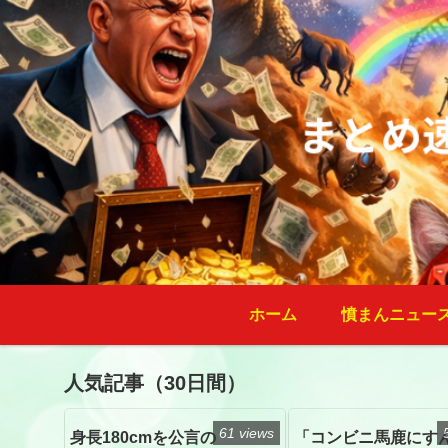
ホーム
憤まんニュー
人気記事（30日間）
61 views
身長180cmを公言の
「コンビニ馬鹿にす