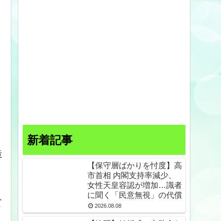
新着記事
造
【保守層ばかりを忖度】高
市首相 内閣支持率減少、
女性天皇容認が増加…識者
に聞く「民意無視」の代償
て
2026.08.08