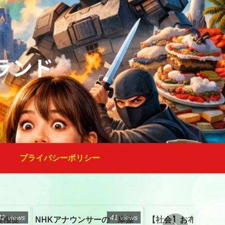
プライバシーポリシー
42 views
41 views
復権促
NHKアナウンサーの「摩擦
【社会】お布施、戒