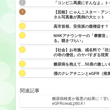
「コンビニ馬鹿にすんなよ」ト
【芸能】にゃんこスター・アン
タル写真集が異例の大ヒット
高市首相、安倍派の復権促す？
NHKアナウンサーの「摩擦音
る。聴きづらい」
【社会】お布施、戒名料で「坊
の寺の僧侶」のヤバすぎる現実
糖尿病を抱えて…50肩の激し
僕のクレアチニンとeGFR（推
関連記事
糖尿病検査が最悪の結果に！甘い期待
eGFRcreatは60.4！