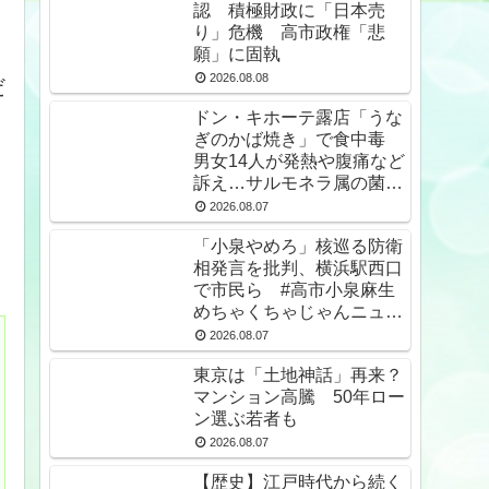
認 積極財政に「日本売
り」危機 高市政権「悲
願」に固執
2026.08.08
だ
ドン・キホーテ露店「うな
ぎのかば焼き」で食中毒
男女14人が発熱や腹痛など
訴え…サルモネラ属の菌検
出
2026.08.07
「小泉やめろ」核巡る防衛
相発言を批判、横浜駅西口
で市民ら #高市小泉麻生
めちゃくちゃじゃんニュー
スdeプロテスト
2026.08.07
東京は「土地神話」再来？
マンション高騰 50年ロー
ン選ぶ若者も
2026.08.07
【歴史】江戸時代から続く