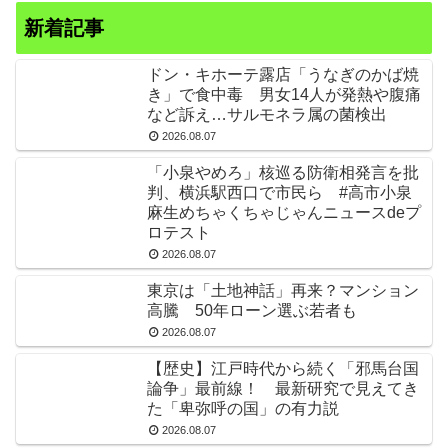
新着記事
ドン・キホーテ露店「うなぎのかば焼
き」で食中毒 男女14人が発熱や腹痛
など訴え…サルモネラ属の菌検出
2026.08.07
「小泉やめろ」核巡る防衛相発言を批
判、横浜駅西口で市民ら #高市小泉
麻生めちゃくちゃじゃんニュースdeプ
ロテスト
2026.08.07
東京は「土地神話」再来？マンション
高騰 50年ローン選ぶ若者も
2026.08.07
【歴史】江戸時代から続く「邪馬台国
論争」最前線！ 最新研究で見えてき
た「卑弥呼の国」の有力説
2026.08.07