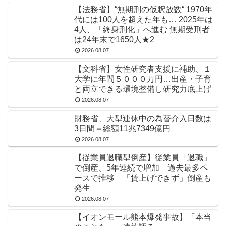
【法務省】“無期刑の仮釈放数“ 1970年
代には100人を超えた年も… 2025年は
4人、「終身刑化」へ進む 無期受刑者
は24年末で1650人★2
2026.08.07
【文科省】女性研究者支援に補助、１
大学に年間５０００万円…出産・子育
と両立できる環境整備し研究力底上げ
2026.08.07
財務省、大型連休中の為替介入日数は
3日間＝総額11兆7349億円
2026.08.07
【従業員退職型倒産】従業員「退職」
で倒産、5年連続で増加 過去最多ペ
ースで推移 「賃上げできず」倒産も
発生
2026.08.07
【イオンモール熊本爆発事故】「本当