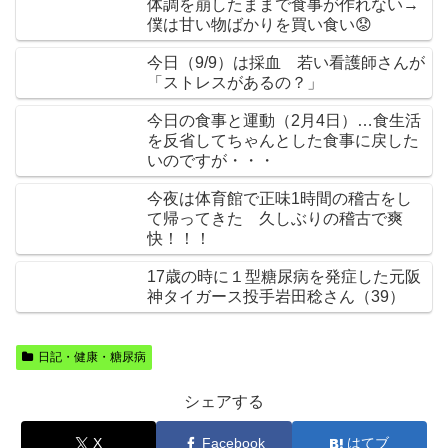
体調を崩したままで食事が作れない→
僕は甘い物ばかりを買い食い😟
今日（9/9）は採血 若い看護師さんが
「ストレスがあるの？」
今日の食事と運動（2月4日）…食生活
を反省してちゃんとした食事に戻した
いのですが・・・
今夜は体育館で正味1時間の稽古をし
て帰ってきた 久しぶりの稽古で爽
快！！！
17歳の時に１型糖尿病を発症した元阪
神タイガース投手岩田稔さん（39）
日記・健康・糖尿病
シェアする
X
Facebook
はてブ