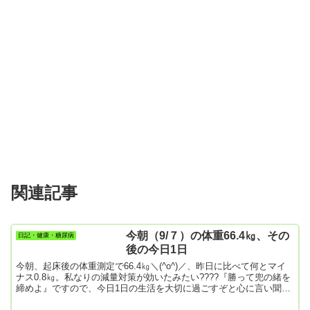
関連記事
今朝（9/７）の体重66.4㎏、その
日記・健康・糖尿病
後の今日1日
今朝、起床後の体重測定で66.4㎏＼(^o^)／、昨日に比べて何とマイ
ナス0.8㎏。私なりの減量対策が効いたみたい????『勝って兜の緒を
締めよ』ですので、今日1日の生活を大切に過ごすぞと心に言い聞か
せる。かかりつけ医さんとの「次回はHbA1cを7.0以下にする」とい