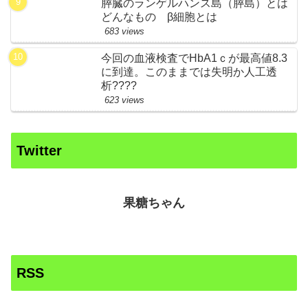
膵臓のランゲルハンス島（膵島）とは
どんなもの β細胞とは
683 views
今回の血液検査でHbA1ｃが最高値8.3
に到達。このままでは失明か人工透
析????
623 views
Twitter
果糖ちゃん
RSS