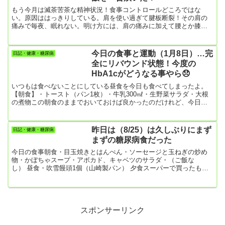
もう今月は滅茶苦茶な精神状況！食事コントロールどころではな
い。原因ははっきりしている。肩を使い過ぎて腱板断裂！その肩の
痛みで毎夜、眠れない。明け方には、肩の痛みに加えて腰とか膝と
か全身から痛みが湧いてくる。もう、甘い物でも食べて気を紛らわ
すしかない。今朝は、炭水化物をほとんど含まない朝食だった。け
れども、その反動でお昼にはご飯を一合完食。そのご飯はいわゆる
今日の食事と運動（1月8日）…完
日記・健康・糖尿病
「醤油飯」。「炊き込みご飯」ではない！醤油だけで炊く「醤油
全にリバウンド状態！今度の
飯」のシンプルであるが故の至高の旨さ！テレビで料理家が言って
HbA1cがどうなる事やら😞
いたけど、お米に醤油だけ...
いつもは食べないことにしている昼食を今日も食べてしまったよ。
【朝食】・トースト（パン1枚）・牛乳300㎖・生野菜サラダ・大根
の煮物この朝食のままでおいておけば良かったのだけれど、今日も
昼食を食べ過ぎ！【昼食】・トースト1枚・ハンバーグと少しの野
菜・竹輪の磯辺揚げ【夕食】・きつねうどん（うどん1玉）・赤かぶ
の漬物【今日の運動】・散歩 7493歩最近、食事制限する気力がな
昨日は（8/25）は久しぶりにまず
日記・健康・糖尿病
くなって、頭に思い浮かぶのは食べ物のことばかり。年末には体重
まずの糖尿病食だった
が65㎏以下の最低を記録していたのに。😞
今日の食事朝食・目玉焼きとはんぺん・ソーセージと玉ねぎの炒め
物・かぼちゃスープ・アボカド、キャベツのサラダ・（ご飯な
し） 昼食・吹雪饅頭1個（山崎製パン） 夕食スーパーで買ったも
の・かけうどんと天丼のセット・コロッケ3個 今日の運動・縄跳び
300回・スクワット 40回・かかと上げ 合計6分・腹筋ローラー
20回・腕立て伏せ 20回・ジョギング 25分僕としては運動もまず
まず。何よりも暴食しなかったのが良かった。次の血液検査まであ
と13日ほど。HbA1cを下げることができるかな。
スポンサーリンク