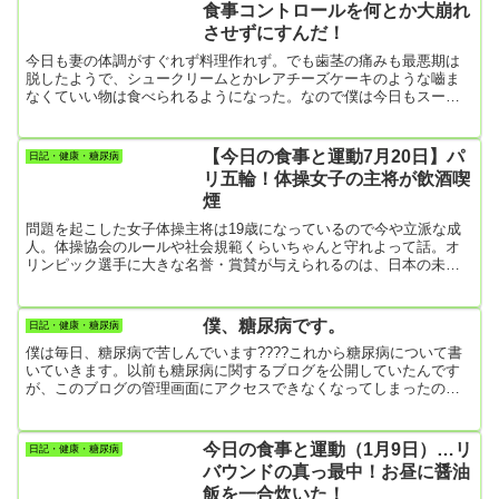
食事コントロールを何とか大崩れ
の。どうしても甘い物（菓子パン）に目がいってしまう。・菓子パ
させずにすんだ！
ン２個・牛乳300㎖...
今日も妻の体調がすぐれず料理作れず。でも歯茎の痛みも最悪期は
脱したようで、シュークリームとかレアチーズケーキのような嚙ま
なくていい物は食べられるようになった。なので僕は今日もスーパ
ーで食べる物を買ってきた。やっぱりこのチャンスにと甘い物を中
心に買ってしまう。ただ、さすがに「丸ごとバナナ」とか「たっぷ
りホイップあんぱん」を買うのだけは我慢することができた。【朝
【今日の食事と運動7月20日】パ
日記・健康・糖尿病
食】・キャベツ（名前は知らないけどキャベツを細く切る道具で千
リ五輪！体操女子の主将が飲酒喫
切りに）・フレンチトースト 1枚・目玉焼き 2個・牛乳
煙
200ml【昼食】・シュ...
問題を起こした女子体操主将は19歳になっているので今や立派な成
人。体操協会のルールや社会規範くらいちゃんと守れよって話。オ
リンピック選手に大きな名誉・賞賛が与えられるのは、日本の未来
を担う多くの青少年に夢と希望を与えるからだと思う。それが、
「酒」「たばこ」をやっていたというのだから弁解の余地なし。
「酒・たばこは非行の始まり」っていうポスター、ありましたよ
僕、糖尿病です。
日記・健康・糖尿病
ね。記者会見では体操協会のえらいさん達が、「プレッシャーがあ
僕は毎日、糖尿病で苦しんでいます????これから糖尿病について書
ったからだと思う」、「初めて吸ったらしい」、「本人の言うこと
いていきます。以前も糖尿病に関するブログを公開していたんです
を信じる」みたいなことを...
が、このブログの管理画面にアクセスできなくなってしまったの
で、データベースをいじっていたら、データが全部吹っ飛んでしま
ったんですよね????で、ブログを何ヶ月も放ったらかしにしていた
んですが、糖尿病が悪化するばかり。糖尿病の自己点検のために、
今日の食事と運動（1月9日）…リ
日記・健康・糖尿病
再びブログを書いていこうと決心しましたので、どうぞよろしく。
バウンドの真っ最中！お昼に醤油
ラーメンの大盛り、お腹いっぱい食べたい～。
飯を一合炊いた！