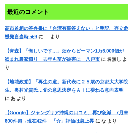
最近のコメント
高市首相の答弁書に「台湾有事答えない」と明記 存立危
機発言当時 ★9
に
より
【青森】「悔しいです…」畑からピーマン1万6,000個が
盗まれ農家憤り 去年も苗が被害に 八戸市
に
名無し
よ
り
【地域政党】「再生の道」新代表に２５歳の京都大大学院
生、奥村光貴氏…党の意思決定をＡＩに委ねる意向表明
に
あ
より
【Google】ジャングリア沖縄の口コミ、再び急減 7月末
600件超→現在42件 「☆」評価は急上昇
に
な
より