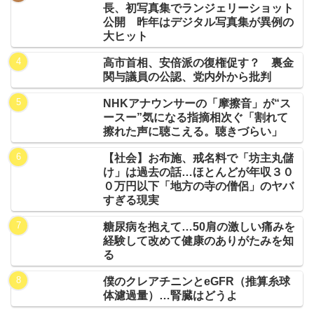
長、初写真集でランジェリーショット
公開 昨年はデジタル写真集が異例の
大ヒット
高市首相、安倍派の復権促す？ 裏金
関与議員の公認、党内外から批判
NHKアナウンサーの「摩擦音」が“ス
ースー”気になる指摘相次ぐ「割れて
擦れた声に聴こえる。聴きづらい」
【社会】お布施、戒名料で「坊主丸儲
け」は過去の話…ほとんどが年収３０
０万円以下「地方の寺の僧侶」のヤバ
すぎる現実
糖尿病を抱えて…50肩の激しい痛みを
経験して改めて健康のありがたみを知
る
僕のクレアチニンとeGFR（推算糸球
体濾過量）…腎臓はどうよ