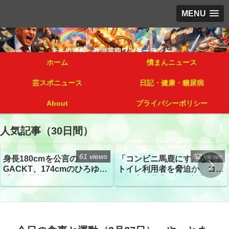
MENU
ホーム
憤まんニュース
芸スポニュース
日記・健康・糖尿病
About
プライバシーポリシー
人気記事（30日間）
61 views
52 views
身長180cmを公言の
「コンビニ馬鹿にすんなよ」
GACKT、174cmのひろゆき
トイレ利用者を脅迫か コン
氏と身長差“ほぼなし”でネッ
ビニ店経営者2人を逮捕
トざわつき イベントでの写
真が話題