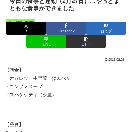
今日の食事と運動（2月27日）…やっとま
ともな食事ができました
日記・健康・糖尿病
X
Facebook
はてブ
LINE
コピー
2023.02.28
【朝食】
・オムレツ、生野菜、はんぺん
・コンソメスープ
・スパゲッティ（少量）
【昼食】