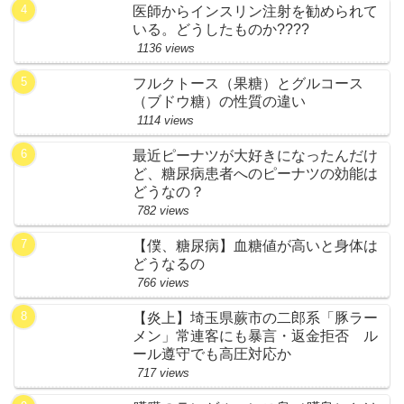
医師からインスリン注射を勧められて
いる。どうしたものか????
1136 views
フルクトース（果糖）とグルコース
（ブドウ糖）の性質の違い
1114 views
最近ピーナツが大好きになったんだけ
ど、糖尿病患者へのピーナツの効能は
どうなの？
782 views
【僕、糖尿病】血糖値が高いと身体は
どうなるの
766 views
【炎上】埼玉県蕨市の二郎系「豚ラー
メン」常連客にも暴言・返金拒否 ル
ール遵守でも高圧対応か
717 views