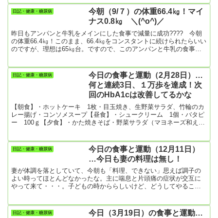
う約束はもう無理かもしれないけど、せめて体重だけは減らしてい
きたいのだ。一昨日は68.8㎏を記録したので、この体重のまま診察
今朝（9/７）の体重66.4㎏！マイ
日記・健康・糖尿病
を受けたら間違いなくインスリン注射を勧められてしまう。今朝は
ナス0.8㎏ ＼(^o^)／
66.4㎏、明日は65㎏台にしたいのです。！！！...
昨日もアンパンと牛乳をメインにした食事で減量に成功???? 今朝
の体重66.4㎏！このまま、66.4㎏をコンスタントに続けられたらいい
のですが、理想は65㎏台。ですので、このアンパンと牛乳の食事に
今日もトライして、65㎏台に乗せたいな???? 昨日（9/6）の食事と
運動昨日の食事朝食・（ご飯抜き）・目玉焼き・ソーセージ、玉ね
ぎ、パプリカの炒め物・トマト、キャベツ、アボカドの生野菜サラ
今日の食事と運動（2月28日）…
日記・健康・糖尿病
ダ・かぼちゃスープ（かぼちゃスープ大好きなんです。毎日365日食
何と連続3日、１万歩を達成！次
べ続けられます。そら豆やジャガイモの冷製スープも最...
回のHbA1cは改善してるかな
【朝食】・ホットケーキ 1枚・目玉焼き、生野菜サラダ、竹輪のカ
レー揚げ・コンソメスープ【昼食】・シュークリーム 1個・バタピ
ー 100ｇ【夕食】・かた焼きそば・野菜サラダ（マヨネーズ和え）
【今日の運動】・散歩 10171歩3日連続の1万歩超え！しっかり散歩
すると、甘い物を不思議と我慢できるんですよね。まあ、シューク
リームは食べたけど。これ僕が買ったのではなくて、めずらしく妻
今日の食事と運動（12月11日）
日記・健康・糖尿病
が買ってくれたんです😂
…今日も妻の料理は無し！
妻が体調を落としていて、今朝も「料理、できない」思えば調子の
よい時ってほとんどなかったな。主に喘息と片頭痛の症状が交互に
やって来て・・・。子どもの時かららしいけど、どうしてやること
もできません。喘息や頭痛の薬も飲むんだけど飲んでもスッキリす
るわけではなく、飲んだら飲んだで胸や頭が重く不快な感じになる
らしい。【朝食】・ポテトサラダ・牛乳200㎖・食パン1枚、バタ
今日（3月19日）の食事と運動…
日記・健康・糖尿病
ー・リンゴ半分・コーヒー【昼食】…すべてスーパーで買ったも