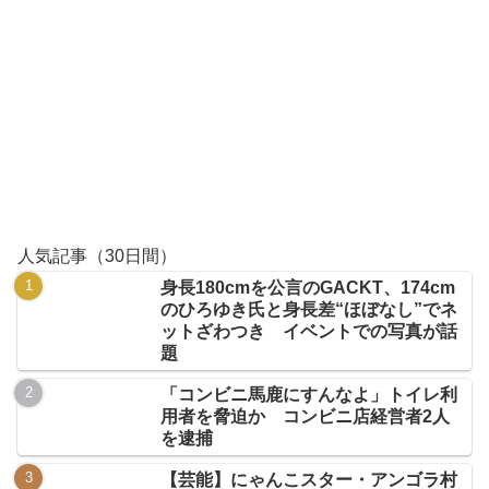
人気記事（30日間）
身長180cmを公言のGACKT、174cm
のひろゆき氏と身長差“ほぼなし”でネ
ットざわつき イベントでの写真が話
題
「コンビニ馬鹿にすんなよ」トイレ利
用者を脅迫か コンビニ店経営者2人
を逮捕
【芸能】にゃんこスター・アンゴラ村