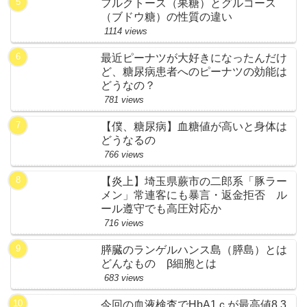
フルクトース（果糖）とグルコース
（ブドウ糖）の性質の違い
1114 views
最近ピーナツが大好きになったんだけ
ど、糖尿病患者へのピーナツの効能は
どうなの？
781 views
【僕、糖尿病】血糖値が高いと身体は
どうなるの
766 views
【炎上】埼玉県蕨市の二郎系「豚ラー
メン」常連客にも暴言・返金拒否 ル
ール遵守でも高圧対応か
716 views
膵臓のランゲルハンス島（膵島）とは
どんなもの β細胞とは
683 views
今回の血液検査でHbA1ｃが最高値8.3