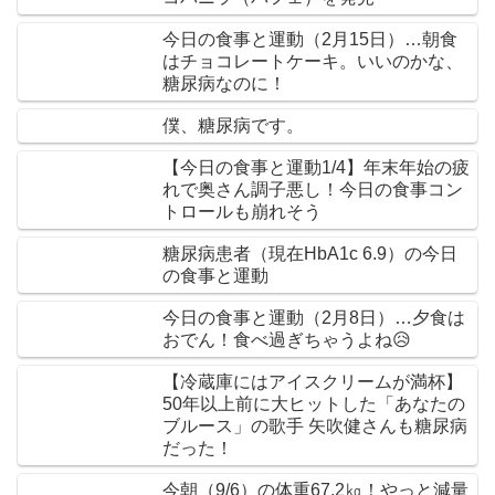
今日の食事と運動（2月15日）…朝食
はチョコレートケーキ。いいのかな、
糖尿病なのに！
僕、糖尿病です。
【今日の食事と運動1/4】年末年始の疲
れで奥さん調子悪し！今日の食事コン
トロールも崩れそう
糖尿病患者（現在HbA1c 6.9）の今日
の食事と運動
今日の食事と運動（2月8日）…夕食は
おでん！食べ過ぎちゃうよね😥
【冷蔵庫にはアイスクリームが満杯】
50年以上前に大ヒットした「あなたの
ブルース」の歌手 矢吹健さんも糖尿病
だった！
今朝（9/6）の体重67.2㎏！やっと減量