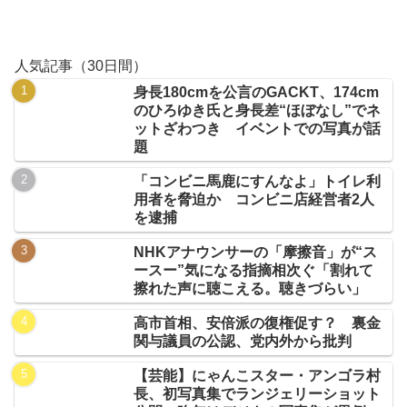
人気記事（30日間）
身長180cmを公言のGACKT、174cm
のひろゆき氏と身長差“ほぼなし”でネ
ットざわつき イベントでの写真が話
題
「コンビニ馬鹿にすんなよ」トイレ利
用者を脅迫か コンビニ店経営者2人
を逮捕
NHKアナウンサーの「摩擦音」が“ス
ースー”気になる指摘相次ぐ「割れて
擦れた声に聴こえる。聴きづらい」
高市首相、安倍派の復権促す？ 裏金
関与議員の公認、党内外から批判
【芸能】にゃんこスター・アンゴラ村
長、初写真集でランジェリーショット