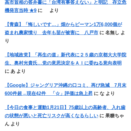
高市首相の答弁書に「台湾有事答えない」と明記 存立危
機発言当時 ★9
に
より
【青森】「悔しいです…」畑からピーマン1万6,000個が
盗まれ農家憤り 去年も苗が被害に 八戸市
に
名無し
よ
り
【地域政党】「再生の道」新代表に２５歳の京都大大学院
生、奥村光貴氏…党の意思決定をＡＩに委ねる意向表明
に
あ
より
【Google】ジャングリア沖縄の口コミ、再び急減 7月末
600件超→現在42件 「☆」評価は急上昇
に
な
より
【今日の食事と運動1月21日】75歳以上の高齢者、入れ歯
の状態が悪いと死亡リスクが高くなるらしい
に
果糖ちゃ
ん
より