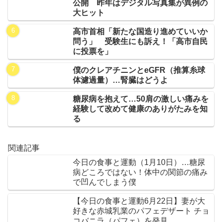
公開 昨年はデジタル写真集が異例の
大ヒット
高市首相「新たな国造り進めていいか
問う」 受験生にも訴え！「高市自民
に投票を」
僕のクレアチニンとeGFR（推算糸球
体濾過量）…腎臓はどうよ
糖尿病を抱えて…50肩の激しい痛みを
経験して改めて健康のありがたみを知
る
関連記事
今日の食事と運動（1月10日）…糖尿
病どころではない！体中の関節の痛み
で凹んでしまう僕
【今日の食事と運動6月22日】妻が大
好きな赤城乳業のパフェデザート チョ
コバニラ（パフェ）を発見