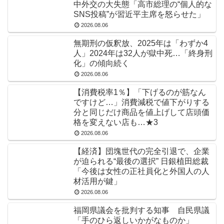
中外交の大失態「高市総理の“個人的な
SNS投稿”が習近平主席を怒らせた」
2026.08.06
無期刑の仮釈放、2025年は「わずか4
人」2024年は32人が獄中死…「終身刑
化」の傾向続く
2026.08.06
【消費税率1％】「下げるのが筋なん
ですけど…」消費減税で値下がりする
分と同じだけ商品を値上げして店頭価
格を変えない店も…★3
2026.08.06
【経済】団塊世代の完全引退で、企業
が迫られる“最後の選択” 日銀植田総裁
「今後は女性の正社員化と外国人の人
材活用が鍵」
2026.08.06
福岡県議会を批判する知事 自民県議
「手のひら返しいかがなものか」