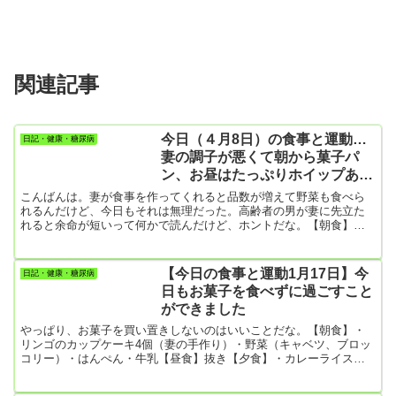
関連記事
今日（４月8日）の食事と運動…
日記・健康・糖尿病
妻の調子が悪くて朝から菓子パ
ン、お昼はたっぷりホイップあん
ぱん、夕食はペヤング大盛り
こんばんは。妻が食事を作ってくれると品数が増えて野菜も食べら
れるんだけど、今日もそれは無理だった。高齢者の男が妻に先立た
れると余命が短いって何かで読んだけど、ホントだな。【朝食】・
菓子パン1個・牛乳200ml・ゆで卵1個・いつもの小さなはんぺん2
個…これとっても美味しいんです。【昼食】・たっぷりホイップあ
んぱん1個・牛乳200ml・おにぎり2個【夕食】・インスタント焼きそ
【今日の食事と運動1月17日】今
日記・健康・糖尿病
ば「ペヤング大盛り」・卵焼き（3個分）【夜の間食】・クッキー
日もお菓子を食べずに過ごすこと
（ソルティ）4枚コーヒーのお供にとわざわざ買いに出た。朝から食
ができました
事が...
やっぱり、お菓子を買い置きしないのはいいことだな。【朝食】・
リンゴのカップケーキ4個（妻の手作り）・野菜（キャベツ、ブロッ
コリー）・はんぺん・牛乳【昼食】抜き【夕食】・カレーライス・
野菜（キャベツ、ブロッコリー）・ゆで卵腹八分目とはいきません
でしたが、お菓子を食べなかったのは画期的！お菓子無しの生活が