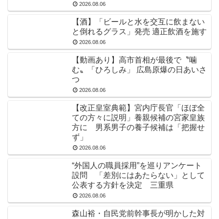
2026.08.06
【酒】「ビールと水を交互に飲まない
と倒れるグラス」発売 適正飲酒を施す
2026.08.06
【動画あり】高市首相が最後で〝噛
む〟「ひろしみ」 広島原爆の日あいさ
つ
2026.08.06
【改正皇室典範】宮内庁長官「ほぼ全
ての方々に説明」養親候補の宮家皇族
方に 男系男子の養子候補は「把握せ
ず」
2026.08.06
“外国人の職員採用”を巡りアンケート
設問 「差別にはあたらない」として
公表する方針を決定 三重県
2026.08.06
森山裕・自民党前幹事長が明かした対