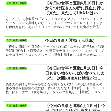
今日で2日目！【散歩】・9352歩・かかと上げ 4分ほど
【今日の食事と運動6月10日】か
日記・健康・糖尿病
かりつけ医さんの所に採血に行っ
て来た。果たしてHbA1cはいか
に？診察は水曜日
ところで、丸永製菓の「マジチョコノカタマリ」っていうアイスク
リーム、マジで美味しいな。シャトレーゼのチョコレートアイスよ
り僕は好きだ。あのチョコレートの塊のごつごつした食感が最高。
絶妙のネーミングだと思う。最近、近くのドラッグストア ”コスモ
ス”に入荷するようになってから病みつきになってしまった。糖尿病
の僕にとってはまさに「病みつき」。困ったことです。それでも今
今日の食事と運動（元旦🌄）
日記・健康・糖尿病
朝は採血があったのでまだ、食べずに我慢している。いつまで我慢
【夜中の間食】午前0時・アップルパイ1個・みたらし団子3本・和菓
できるかな😅ところで、「しろくま」や「アイスまんじゅう」も丸
子3個【朝食】・目玉焼き、生野菜サラダ（キャベツ、キュウリ、ブ
永製菓の製品なん...
ロッコリー）・コンソメスープ【昼食】基本的には食べません。代
わりに何かおやつみたいなものを食べます。・ヨーグルトとジャム
【夕食】・ぜんざい（白餅、小豆）2杯・バナナ 2本【今日の運
動】・散歩 5581歩大晦日から甘い物ばかり食べてしまったけど、
【今日の食事と運動1月10日】今
日記・健康・糖尿病
まあ正月ということで良いことにしよう。昨年の夏の終わり、母が
日も甘い物をいっぱい食べてしま
亡くなって今年は喪中。なので今年はおせち料理も正月飾りも何も
った 次回のHbA1c検査がコワ
ない正月な...
い！
奥さんの調子が昨年からなかなか良くならない。やっぱり奥さんの
作る食事が糖尿病の僕には一番いいんだな！【朝食】・トースト 1
枚・餡ドーナツ 1個野菜無し、タンパク質無し。【昼食】・リンゴ
1個・餡ドーナツ2個農園直送の美味しいリンゴだけど果糖がいっぱ
い！【夕食】・唐揚げ弁当・チーズケーキ【夜の間食】・リンゴ1個
今日はずいぶん砂糖、果糖を食べたな。餡ドーナツはメチャ甘い。
【今日の食事と運動1月1５日】今
日記・健康・糖尿病
【今日の運動】・散歩 9456歩・食後のかかとの上下動 8分ほど
日（1/15）もひどい食生活だっ