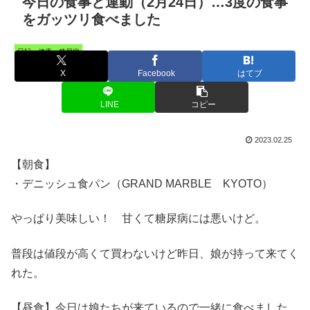
今日の食事と運動（2月24日）…3度の食事
をガッツリ食べました
日記・健康・糖尿病
X
Facebook
はてブ
LINE
コピー
2023.02.25
【朝食】
・デニッシュ食パン（GRAND MARBLE KYOTO）
やっぱり美味しい！ 甘くて糖尿病には悪いけど。
普段は値段が高くて買わないけど昨日、娘が持って来てく
れた。
【昼食】今日は娘たちが来ているので一緒に食べました。