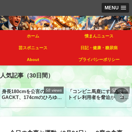
MENU
ホーム
憤まんニュース
芸スポニュース
日記・健康・糖尿病
About
プライバシーポリシー
人気記事（30日間）
58 views
52 views
身長180cmを公言の
「コンビニ馬鹿にすんなよ」
GACKT、174cmのひろゆき
トイレ利用者を脅迫か コン
氏と身長差“ほぼなし”でネッ
ビニ店経営者2人を逮捕
トざわつき イベントでの写
真が話題