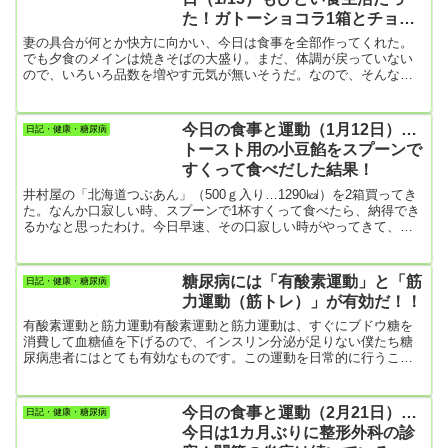
た！ガトーショコラ1箱とチョコ
パイ3個
妻の具合が何とか快方に向かい、今日は食事を全部作ってくれた。
でも夕食のメインは焼きそばの大盛り。まだ、体調が戻っていない
ので、いろいろ品数を増やす元気が無いそうだ。なので、そんなと
きはいつも、うどんか焼きそばかスパゲッティになる😄僕はそれが
大好きだし。（糖尿病患者で麺類やご飯が嫌いな人はいないですよ
ね）さて、そんなわけで最近3カ月くらいは、炭水化物のメニューが
今日の食事と運動（1月12日）…
日記・健康・糖尿病
多かったな。妻の調子が良い時は野菜を中心に品数を増やしてくれ
トースト用の小豆餡をスプーンで
るので、食生活が整ってくる。そんな時はご飯を食べなくても満腹
すくって食べだした結果！
感が得られる。それ...
井村屋の「北海道つぶあん」（500ｇ入り…1290㎉）を2箱買ってき
た。なんか口寂しい時、スプーンで1杯すくって食べたら、納得でき
るかなと思ったわけ。今日早速、その口寂しい時がやってきて、封
を切ってスプーンで食べだしたわけ。思った通り、旨い！結局箱の
半分以上、6割くらいは食べてしまい、800㎉ほどは体内に。僕って
ホント、懲りないガチの糖尿病だな。【朝食】・きつねうどん（う
糖尿病には「有酸素運動」と「筋
日記・健康・糖尿病
どん一玉）・大根のサラダ今朝は珍しく朝からうどん。妻が体の温
力運動（筋トレ）」が有効だ！！
まるものを食べたかったらしい。【昼食】・ヨーグルトとジャム
【夕食】...
有酸素運動と筋力運動有酸素運動と筋力運動は、すぐにブドウ糖を
消費して血糖値を下げるので、インスリン分泌が足りない僕たち糖
尿病患者にはとても有効なものです。この運動を日常的に行うこと
で、インスリン抵抗性を改善する働き（インスリンを作用しやすく
する）もあります。運動をするタイミングで一番良いのは、血糖値
が上昇する食後30分以内なんだけど、これが結構難しいです。なぜ
今日の食事と運動（2月21日）…
日記・健康・糖尿病
なら、食後ってゆっくりしたいじゃないですか。僕の場合、食後1時
今日は1カ月ぶりに整形外科の診
間以上たたないと、散歩に出たり運動したりする気が出てきませ