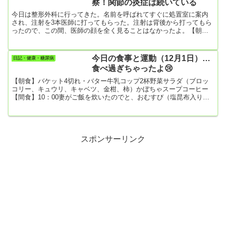
察！関節の炎症は続いている
ん。ただし、経験上...
今日は整形外科に行ってきた。名前を呼ばれてすぐに処置室に案内
され、注射を3本医師に打ってもらった。注射は背後から打ってもら
ったので、この間、医師の顔を全く見ることはなかったよ。【朝
食】・目玉焼き、キャベツ＆ブロッコリー、はんぺん・コンソメス
ープ・おかゆ【昼食】・ぼたもち2個【夕食】スパゲッティ【今日の
運動】・かかと上げ・歩数 2001歩
今日の食事と運動（12月1日）…
日記・健康・糖尿病
食べ過ぎちゃったよ😢
【朝食】バケット4切れ・バター牛乳コップ2杯野菜サラダ（ブロッ
コリー、キュウリ、キャベツ、金柑、柿）かぼちゃスープコーヒー
【間食】10：00妻がご飯を炊いたのでと、おむすび（塩昆布入り）
を出してくれた😂おむすび1個柿2個【昼食】・フルーツパウンドケ
ーキ2切れ（フルーツは我が家の柿。柿って甘くてパウンドケーキに
よく合う）【夕食】・焼きそば（2玉）超大盛りを食べてしまっ
た。・柿のフルーチェ・燻製チーズ54ｇ（198ｋcal ）・マロングラ
ッセ・甘酒150㎖☆夕食も完全にカロリーオーバー。今日はどうし...
スポンサーリンク