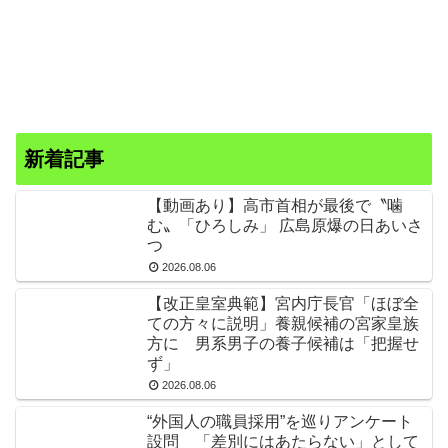
新着記事
【動画あり】高市首相が最後で〝噛
む〟「ひろしみ」 広島原爆の日あいさ
つ
2026.08.06
【改正皇室典範】宮内庁長官「ほぼ全
ての方々に説明」養親候補の宮家皇族
方に 男系男子の養子候補は「把握せ
ず」
2026.08.06
“外国人の職員採用”を巡りアンケート
設問 「差別にはあたらない」として