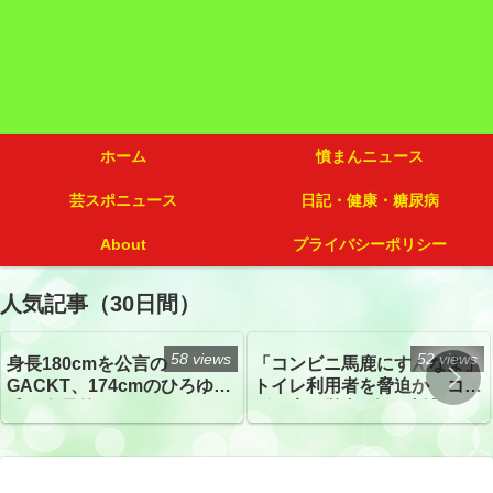
ホーム
憤まんニュース
芸スポニュース
日記・健康・糖尿病
About
プライバシーポリシー
人気記事（30日間）
58 views
52 views
身長180cmを公言の
「コンビニ馬鹿にすんなよ」
GACKT、174cmのひろゆき
トイレ利用者を脅迫か コン
氏と身長差“ほぼなし”でネッ
ビニ店経営者2人を逮捕
トざわつき イベントでの写
真が話題