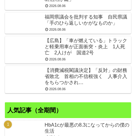
2026.08.06
福岡県議会を批判する知事 自民県議
「手のひら返しいかがなものか」
2026.08.06
【広島】「車が燃えている」トラック
と軽乗用車が正面衝突・炎上 1人死
亡 2人けが 国道2号
2026.08.06
【消費減税閣議決定】「反対」の財務
省敗北 首相の不信根強く 人事介入
をちらつかされ…
2026.08.06
人気記事（全期間）
HbA1cが最悪の8.3になってからの僕の
生活