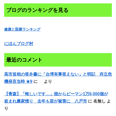
ブログのランキングを見る
健康と医療ランキング
にほんブログ村
最近のコメント
高市首相の答弁書に「台湾有事答えない」と明記 存立危
機発言当時 ★9
に
より
【青森】「悔しいです…」畑からピーマン1万6,000個が
盗まれ農家憤り 去年も苗が被害に 八戸市
に
名無し
よ
り