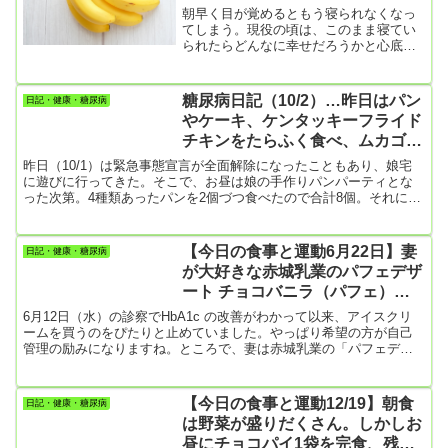
朝早く目が覚めるともう寝られなくなっ
てしまう。現役の頃は、このまま寝てい
られたらどんなに幸せだろうかと心底思
ったが、リタイアしていつまでも寝てい
られる身分になると目が冴えて全然寝ら
れない。上手くいかないもんですねえ。
糖尿病日記（10/2）…昨日はパン
日記・健康・糖尿病
朝5時、さりとて冬のこんな時間に散歩に
やケーキ、ケンタッキーフライド
出る気も起こらない。取り敢えずコーヒ
チキンをたらふく食べ、ムカゴご
ーは入れたが、何だか物足りない。止め
ときゃいいのにリンゴに手が伸びてしま
飯まで食べてしまった。1週間後
昨日（10/1）は緊急事態宣言が全面解除になったこともあり、娘宅
った。糖尿病の僕が朝一で糖度満点のリ
のHbA1cはどうなることやら＿|
に遊びに行ってきた。そこで、お昼は娘の手作りパンパーティとな
ンゴを食べるなんて、合併症まっしぐら
った次第。4種類あったパンを2個づつ食べたので合計8個。それにケ
￣|○
だな。今日はこんなスタートを切ってし
ーキを2個（宇治抹茶の和風ケーキと旬のイチジクケーキ）を食べ
まった。
た。普段は、昼食を抜きにしている僕としては、これだけで完全に
カロリーオーバー。でも娘の手作りパン、身びいきではないけどと
【今日の食事と運動6月22日】妻
日記・健康・糖尿病
ても美味しかったんですよね。その上、ケンタッキー・フライド・
が大好きな赤城乳業のパフェデザ
チキンを3個。 夜は夜で自宅に戻り、普段食べられないジャンクフー
ート チョコバニラ（パフェ）を
ド（ソー...
発見
6月12日（水）の診察でHbA1c の改善がわかって以来、アイスクリ
ームを買うのをぴたりと止めていました。やっぱり希望の方が自己
管理の励みになりますね。ところで、妻は赤城乳業の「パフェデザ
ート チョコバニラ」がイチ押しのアイスクリームなんですが、最近
ずっと近所の全てのスーパーやドラッグストアやコンビニから姿を
消していました。どんなアイスかと言うと『チョコソースとココア
【今日の食事と運動12/19】朝食
日記・健康・糖尿病
クッキーをトッピングしたチョコアイス、チョコチップ入りのバニ
は野菜が盛りだくさん。しかしお
ラアイス、チョコアイスの3層構造！2層目と3層目の間にココアクッ
昼にチョコパイ1袋を完食、残
キーが...