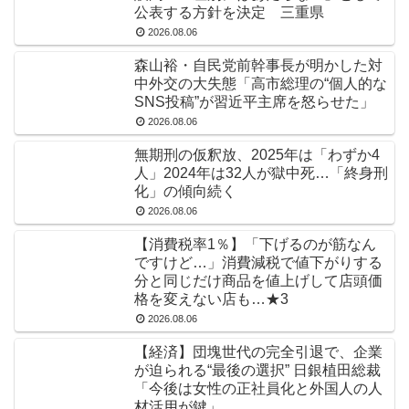
公表する方針を決定 三重県
2026.08.06
森山裕・自民党前幹事長が明かした対
中外交の大失態「高市総理の“個人的な
SNS投稿”が習近平主席を怒らせた」
2026.08.06
無期刑の仮釈放、2025年は「わずか4
人」2024年は32人が獄中死…「終身刑
化」の傾向続く
2026.08.06
【消費税率1％】「下げるのが筋なん
ですけど…」消費減税で値下がりする
分と同じだけ商品を値上げして店頭価
格を変えない店も…★3
2026.08.06
【経済】団塊世代の完全引退で、企業
が迫られる“最後の選択” 日銀植田総裁
「今後は女性の正社員化と外国人の人
材活用が鍵」