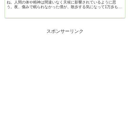
ね。人間の体や精神は間違いなく天候に影響されているように思
う。夜、傷みで眠られなかった僕が、散歩する気になって1万歩も気
持ちよく歩けるようになったんだから。昨日と今日、春が来たよう
な気温だったから体も楽だったのかも。これで、HbA1c（前回7.7）
が改善されていたら言うことなしなんだけど。【朝食】・目玉焼
き、生野菜、はんぺん、ポテトサラダ・フランスパン4切れ＆バタ
ー・ピーナツ 50ｇ・牛乳300㎖【昼食】食べず！【夕食】・アジフ
スポンサーリンク
ライ・...