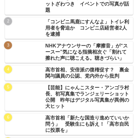
ットざわつき イベントでの写真が話
題
「コンビニ馬鹿にすんなよ」トイレ利
用者を脅迫か コンビニ店経営者2人
を逮捕
NHKアナウンサーの「摩擦音」が“ス
ースー”気になる指摘相次ぐ「割れて
擦れた声に聴こえる。聴きづらい」
高市首相、安倍派の復権促す？ 裏金
関与議員の公認、党内外から批判
【芸能】にゃんこスター・アンゴラ村
長、初写真集でランジェリーショット
公開 昨年はデジタル写真集が異例の
大ヒット
高市首相「新たな国造り進めていいか
問う」 受験生にも訴え！「高市自民
に投票を」