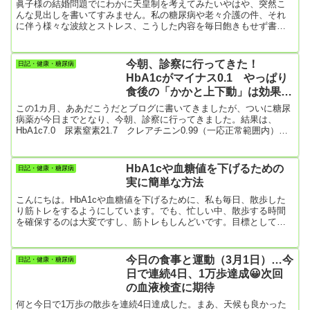
件、どう思う？
眞子様の結婚問題でにわかに天皇制を考えてみたいやはや、突然こ
んな見出しを書いてすみません。私の糖尿病や老々介護の件、それ
に伴う様々な波紋とストレス、こうした内容を毎日飽きもせず書い
ていたのですが、「愚痴ばっかり！」で恥ずかしい思い。でもここ
に書いたり、5ｃｈの皆さんの本音を聞いたりすると、心が休まると
いうかみんな頑張ってるんだなと元気をもらえるんですね。そんな
今朝、診察に行ってきた！
日記・健康・糖尿病
中で今、病気・介護ネタ以外に興味のあるのが眞子様の結婚問題な
HbA1cがマイナス0.1 やっぱり
んです。 ちょっと書いてみますので、時間あればお付き合いくださ
食後の「かかと上下動」は効果あ
い。僕は戦後の民...
りと確信
この1カ月、ああだこうだとブログに書いてきましたが、ついに糖尿
病薬が今日までとなり、今朝、診察に行ってきました。結果は、
HbA1c7.0 尿素窒素21.7 クレアチニン0.99（一応正常範囲内）
HbA1cは前回に比べ、0.1ポイント下がっていました。「うれしい＼
(^o^)／」 今日までの1カ月、毎日と言っていいほどケーキを食べて
いました。それにいったん甘いものを食べだすとますます食欲がわ
HbA1cや血糖値を下げるための
日記・健康・糖尿病
いて、ソーメンやうどんの大盛り、焼きそばの大盛り、炊き込みお
実に簡単な方法
こわのおにぎりを一度に4個、デニッシュ食パン（1斤...
こんにちは。HbA1cや血糖値を下げるために、私も毎日、散歩した
り筋トレをするようにしています。でも、忙しい中、散歩する時間
を確保するのは大変ですし、筋トレもしんどいです。目標として
は、いつも書いてるようなメニューをこなすことにしているんです
けど、できない日も結構あります。そんな運動や辛い筋トレは、実
はHbA1cや体重を減らすのには大した影響はないんですよね。 も
今日の食事と運動（3月1日）…今
日記・健康・糖尿病
ちろん「塵も積もれば山となる」で、毎日続けることで大きな効果
日で連続4日、1万歩達成😀次回
はあるんですけど、いい汗をかいからと自分に言い訳して、ビール
の血液検査に期待
を飲んだりアイ...
何と今日で1万歩の散歩を連続4日達成した。まあ、天候も良かった