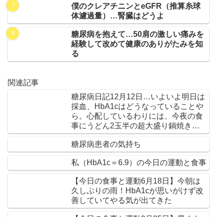
僕のクレアチニンとeGFR（推算糸球
体濾過量）…腎臓はどうよ
糖尿病を抱えて…50肩の激しい痛みを
経験して改めて健康のありがたみを知
る
関連記事
糖尿病日記12月12日…いよいよ明日は
採血、HbA1cはどうなっていることや
ら。心配しているわりには、今夜の食
事にうどん2玉半の超大盛り鍋焼きう
どん！
糖尿病患者の気持ち
私（HbA1c＝6.9）の今日の運動と食事
【今日の食事と運動6月18日】今朝は
久しぶりの雨！HbA1cが思いがけず改
善していてやる気が出てきた