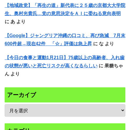
【地域政党】「再生の道」新代表に２５歳の京都大大学院
生、奥村光貴氏…党の意思決定をＡＩに委ねる意向表明
に
あ
より
【Google】ジャングリア沖縄の口コミ、再び急減 7月末
600件超→現在42件 「☆」評価は急上昇
に
な
より
【今日の食事と運動1月21日】75歳以上の高齢者、入れ歯
の状態が悪いと死亡リスクが高くなるらしい
に
果糖ちゃ
ん
より
アーカイブ