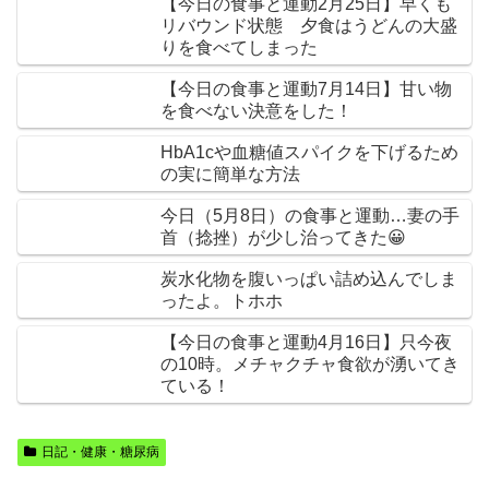
【今日の食事と運動2月25日】早くも
リバウンド状態 夕食はうどんの大盛
りを食べてしまった
【今日の食事と運動7月14日】甘い物
を食べない決意をした！
HbA1cや血糖値スパイクを下げるため
の実に簡単な方法
今日（5月8日）の食事と運動…妻の手
首（捻挫）が少し治ってきた😀
炭水化物を腹いっぱい詰め込んでしま
ったよ。トホホ
【今日の食事と運動4月16日】只今夜
の10時。メチャクチャ食欲が湧いてき
ている！
日記・健康・糖尿病