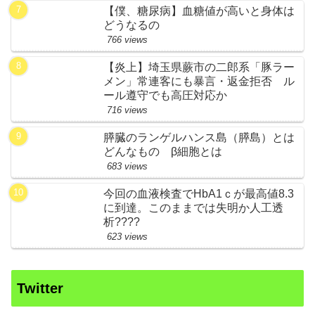
【僕、糖尿病】血糖値が高いと身体は
どうなるの
766 views
【炎上】埼玉県蕨市の二郎系「豚ラー
メン」常連客にも暴言・返金拒否 ル
ール遵守でも高圧対応か
716 views
膵臓のランゲルハンス島（膵島）とは
どんなもの β細胞とは
683 views
今回の血液検査でHbA1ｃが最高値8.3
に到達。このままでは失明か人工透
析????
623 views
Twitter