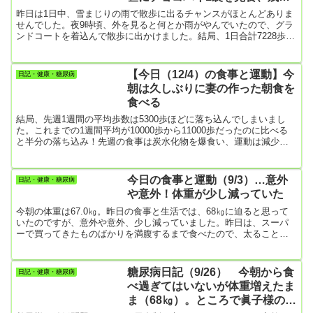
念！
昨日は1日中、雪まじりの雨で散歩に出るチャンスがほとんどありま
せんでした。夜9時頃、外を見ると何とか雨がやんでいたので、グラ
ンドコートを着込んで散歩に出かけました。結局、1日合計7228歩。
最低目標の8000歩にはとどかなかったけれど、寒い中、良く頑張っ
たよ。【朝食】・オムレツ・はんぺん・大学芋・キャベツ・根菜類
の野菜スープやっぱり、妻が作ってくれると健康的な食事になって
【今日（12/4）の食事と運動】今
日記・健康・糖尿病
ありがたいです。キャベツや野菜スープがあると満腹感も満たされ
朝は久しぶりに妻の作った朝食を
ます。一方、僕が買い込んでくる朝食は菓子パンや丸ごとバナナな
食べる
ど甘い...
結局、先週1週間の平均歩数は5300歩ほどに落ち込んでしまいまし
た。これまでの1週間平均が10000歩から11000歩だったのに比べる
と半分の落ち込み！先週の食事は炭水化物を爆食い、運動は減少と
いうどうしようもない1週間だったけれど、今朝は妻が朝食を作って
くれました。頭痛は続いているそうだけど・・・・困ったことで
す。【朝食】やっぱり野菜やスープがあると満腹感が得られま
今日の食事と運動（9/3）…意外
日記・健康・糖尿病
す。・オムレツ、はんぺん、キャベツ・野菜スープ【昼食】無し
や意外！体重が少し減っていた
【夕食】・豚肉と玉ねぎの炒め物・生野菜（キャベツ）・カボチャ
（クルミ・レ...
今朝の体重は67.0㎏。昨日の食事と生活では、68㎏に迫ると思って
いたのですが、意外や意外、少し減っていました。昨日は、スーパ
ーで買ってきたものばかりを満腹するまで食べたので、太ること間
違いなしと思っていたのですが、よく考えるとスペアリブとかのタ
ンパク質と脂質でお腹を満たしていた要素もある。やっぱりよく太
るのはカレーライスとか麺類の炭水化物ですね。僕、もち米の入っ
糖尿病日記（9/26） 今朝から食
日記・健康・糖尿病
た炊き込みご飯が大好きなんですが、これを満足するまで食べると
べ過ぎてはいないが体重増えたま
1.5㎏くらいすぐ太ってしまいます。 今日は散歩もしなかった。けれ
ま（68㎏）。ところで眞子様の
ど、腕立...