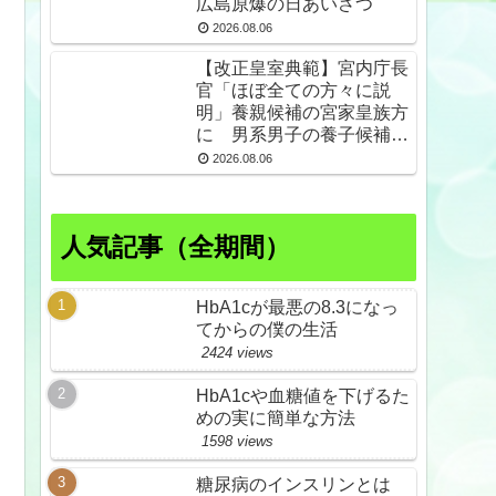
広島原爆の日あいさつ
2026.08.06
【改正皇室典範】宮内庁長
官「ほぼ全ての方々に説
明」養親候補の宮家皇族方
に 男系男子の養子候補は
「把握せず」
2026.08.06
人気記事（全期間）
HbA1cが最悪の8.3になっ
てからの僕の生活
2424 views
HbA1cや血糖値を下げるた
めの実に簡単な方法
1598 views
糖尿病のインスリンとは