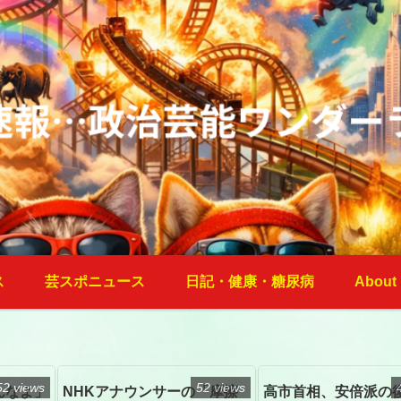
ス
芸スポニュース
日記・健康・糖尿病
About
52 views
52 views
んなよ」
NHKアナウンサーの「摩擦
高市首相、安倍派の