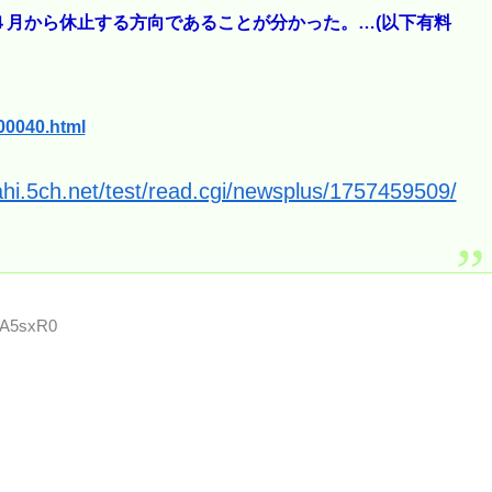
月から休止する方向であることが分かった。…(以下有料
00040.html
ahi.5ch.net/test/read.cgi/newsplus/1757459509/
Y8A5sxR0