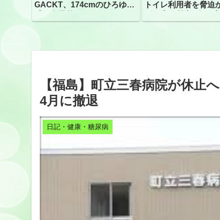
GACKT、174cmのひろゆき
トイレ利用者を脅迫
氏と身長差“ほぼなし”でネッ
ビニ店経営者2人を逮
トざわつき イベントでの写
真が話題
【福島】町立三春病院が休止へ
4月に撤退
日記・健康・糖尿病