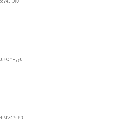
:og743IOI0
D:c0+OYPyy0
D:cbMV4BsE0