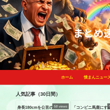
ホーム
憤まんニュー
人気記事（30日間）
58 views
身長180cmを公言の
「コンビニ馬鹿にす