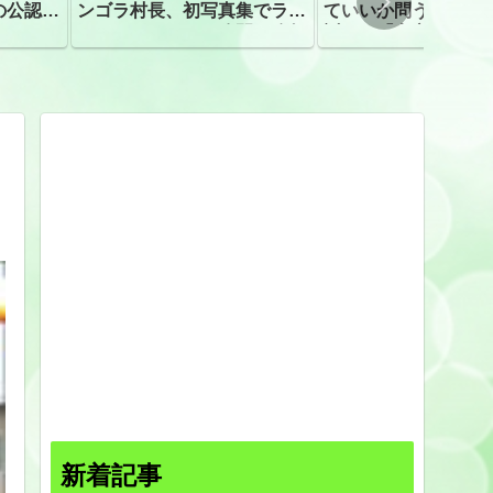
の公認、
ンゴラ村長、初写真集でラン
ていいか問う」 受
ジェリーショット公開 昨年
訴え！「高市自民に
はデジタル写真集が異例の大
ヒット
新着記事