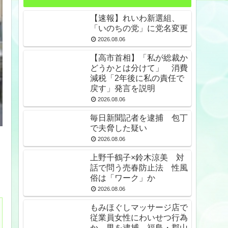
【速報】れいわ新選組、
「いのちの党」に党名変更
2026.08.06
【高市首相】「私が総裁か
どうかとは分けて」 消費
減税「2年後に私の責任で
戻す」発言を説明
2026.08.06
毎日新聞記者を逮捕 包丁
で夫脅した疑い
2026.08.06
上野千鶴子×鈴木涼美 対
話で問う売春防止法 性風
俗は「ワーク」か
2026.08.06
もみほぐしマッサージ店で
従業員女性にわいせつ行為
か 男を逮捕 福島・郡山