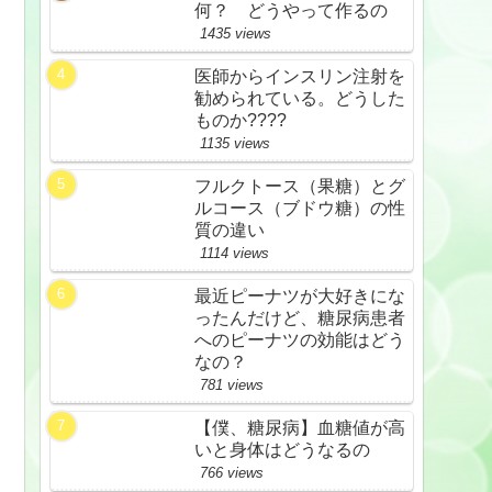
何？ どうやって作るの
1435 views
医師からインスリン注射を
勧められている。どうした
ものか????
1135 views
フルクトース（果糖）とグ
ルコース（ブドウ糖）の性
質の違い
1114 views
最近ピーナツが大好きにな
ったんだけど、糖尿病患者
へのピーナツの効能はどう
なの？
781 views
【僕、糖尿病】血糖値が高
いと身体はどうなるの
766 views