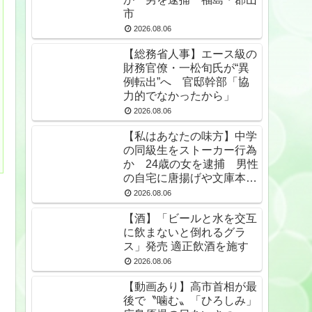
市
2026.08.06
【総務省人事】エース級の
財務官僚・一松旬氏が“異
例転出”へ 官邸幹部「協
力的でなかったから」
2026.08.06
【私はあなたの味方】中学
の同級生をストーカー行為
か 24歳の女を逮捕 男性
の自宅に唐揚げや文庫本な
ど繰り返し届ける / 兵庫県
2026.08.06
★2
【酒】「ビールと水を交互
に飲まないと倒れるグラ
ス」発売 適正飲酒を施す
2026.08.06
【動画あり】高市首相が最
後で〝噛む〟「ひろしみ」