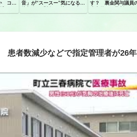
か コン
音」が“スースー”気になる指
す？ 裏金関与議員
捕
摘相次ぐ「割れて擦れた声に
党内外から批判
聴こえる。聴きづらい」
 患者数減少などで指定管理者が26年