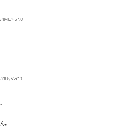
D:S4ML/+SN0
D:Vi3UyVvO0
。
え
ん。