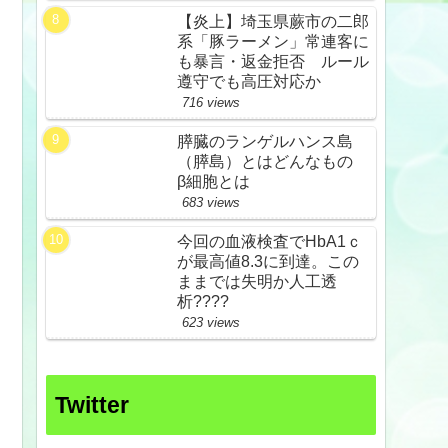
【炎上】埼玉県蕨市の二郎
系「豚ラーメン」常連客に
も暴言・返金拒否 ルール
遵守でも高圧対応か
716 views
膵臓のランゲルハンス島
（膵島）とはどんなもの
β細胞とは
683 views
今回の血液検査でHbA1ｃ
が最高値8.3に到達。この
ままでは失明か人工透
析????
623 views
Twitter