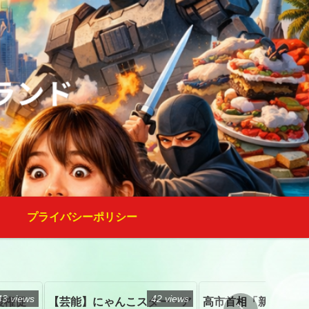
プライバシーポリシー
43 views
42 views
復権促
【芸能】にゃんこスター・ア
高市首相「新たな国