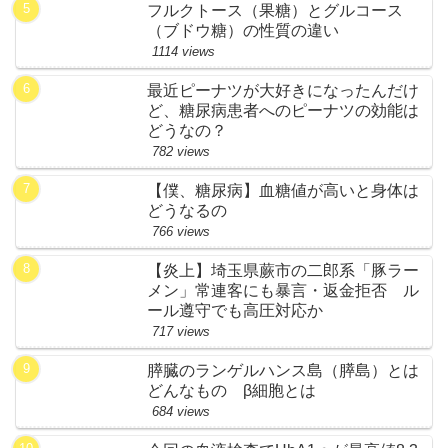
フルクトース（果糖）とグルコース
（ブドウ糖）の性質の違い
1114 views
最近ピーナツが大好きになったんだけ
ど、糖尿病患者へのピーナツの効能は
どうなの？
782 views
【僕、糖尿病】血糖値が高いと身体は
どうなるの
766 views
【炎上】埼玉県蕨市の二郎系「豚ラー
メン」常連客にも暴言・返金拒否 ル
ール遵守でも高圧対応か
717 views
膵臓のランゲルハンス島（膵島）とは
どんなもの β細胞とは
684 views