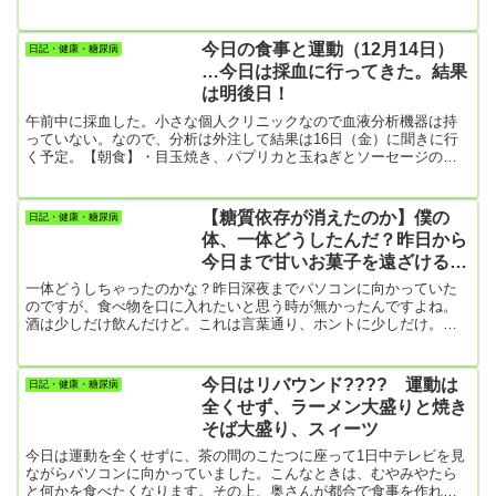
いた。結局、ケーキなど甘いお菓子類を控えても、炭水化物（ご
飯、焼き芋、バナナ、柿）を腹一杯食べると、お菓子以上のダメー
ジがあるってことがわかった。前回書いたように、バナナや柿をメ
今日の食事と運動（12月14日）
日記・健康・糖尿病
チャ食べた。焼き芋は自分の作った安納芋や紅はるかでねっとり系
…今日は採血に行ってきた。結果
😄収穫してから妻が料理に使うだけで僕は糖尿病に悪いので食べず
は明後日！
にほっとい...
午前中に採血した。小さな個人クリニックなので血液分析機器は持
っていない。なので、分析は外注して結果は16日（金）に聞きに行
く予定。【朝食】・目玉焼き、パプリカと玉ねぎとソーセージの炒
め物、はんぺん・かぼちゃとレーズンのサラダ・生野菜サラダ・コ
ンソメスープ（野菜とソーセージ）・ヨーグルトとジャム・牛乳
200㎖【昼食】・リンゴ（半分）【夕食】・うどん（2玉、油揚げ、
【糖質依存が消えたのか】僕の
日記・健康・糖尿病
かき揚げ、タマゴ2個）・ヨーグルト、柿ジャムついにうどんの大盛
体、一体どうしたんだ？昨日から
りを食べてしまったな。妻曰く「たまにはいいんじゃないの」【今
今日まで甘いお菓子を遠ざけるこ
日の運動】何...
とができた
一体どうしちゃったのかな？昨日深夜までパソコンに向かっていた
のですが、食べ物を口に入れたいと思う時が無かったんですよね。
酒は少しだけ飲んだけど。これは言葉通り、ホントに少しだけ。僕
は酒に弱いので、例えば日本酒をコップ1杯（180mℓ）も飲んでしま
うと、もう勉強になりません。勉強と書いたけど、思いつくままな
んでもパソコンで調べてる。知り合いの高校生が数学を教えてほし
今日はリバウンド???? 運動は
日記・健康・糖尿病
いと言うので、今ちょっと見てるんだけどとっても大変。大学は理
全くせず、ラーメン大盛りと焼き
科系だったので数Ⅲや物理も当然やってたのに、今見るとこんな難
そば大盛り、スィーツ
しいことよくや...
今日は運動を全くせずに、茶の間のこたつに座って1日中テレビを見
ながらパソコンに向かっていました。こんなときは、むやみやたら
と何かを食べたくなります。その上、奥さんが都合で食事を作れな