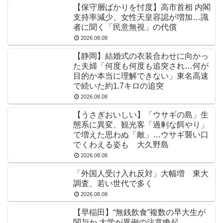
【保守層ばかりを忖度】高市首相 内閣
支持率減少、女性天皇容認が増加…識
者に聞く「民意無視」の代償
2026.08.08
【静岡】結婚式の衣装合わせに向かっ
た夫婦「何度も何度も追突され…何が
目的か本当に理解できない」東名高速
で続いた約1.7キロの追突
2026.08.08
【うさぎおいしい】「ウサギの島」生
態系に異変、観光客「過剰な餌やり」
で増えた思わぬ「敵」…ウサギ襲い口
でくわえる姿も 大久野島
2026.08.08
「外国人受け入れ反対」大幅増 東大
調査、若い世代で多く
2026.08.08
【早稲田】“無銭飲食”複数の早大生が
関与か 大学が異例の注意喚起