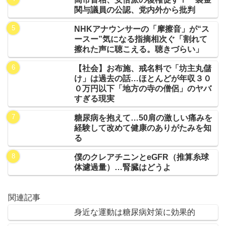
関与議員の公認、党内外から批判
NHKアナウンサーの「摩擦音」が“ス
ースー”気になる指摘相次ぐ「割れて
擦れた声に聴こえる。聴きづらい」
【社会】お布施、戒名料で「坊主丸儲
け」は過去の話…ほとんどが年収３０
０万円以下「地方の寺の僧侶」のヤバ
すぎる現実
糖尿病を抱えて…50肩の激しい痛みを
経験して改めて健康のありがたみを知
る
僕のクレアチニンとeGFR（推算糸球
体濾過量）…腎臓はどうよ
関連記事
身近な運動は糖尿病対策に効果的