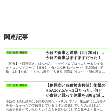
関連記事
今日の食事と運動（2月20日）…
日記・健康・糖尿病
今日の食事はまずまずだった！
【朝食】・目玉焼き、はんぺん、キャベツ＆ブロッコリー＆シイタ
ケ・コンソメスープ【昼食】・食パン1枚＆バター・牛乳300㎖・竹
輪 1本【夕食】・ちらし寿司（大盛りで満腹でした）・卵の澄まし
汁（名前わかりません）・生野菜サラダ【今日の運動】・散歩
3655歩抗炎症剤を飲まないと、肩と膝が凄く傷みます。飲んでもマ
シな程度！右膝はホントにひどい。まあ半月板損傷で若い時に半月
【糖尿病と各種検査数値】衝撃の
日記・健康・糖尿病
板を摘出しているので仕様がないんだけど。明日は1カ月ぶりの整形
HbA1c7.5から3日たった。何と
外科の診察日。どんな治療をしてもらえるのかな。
か食欲と戦って体重を800ｇ減ら
した！
今回のHbA1c結果は予想外の悪化（＋0.3）で7.5！生活的にはお菓子
を食べなかったので改善しているはずと楽観していたのだけれど、
お菓子を食べていないということを言い訳にしてご飯をよく食べて