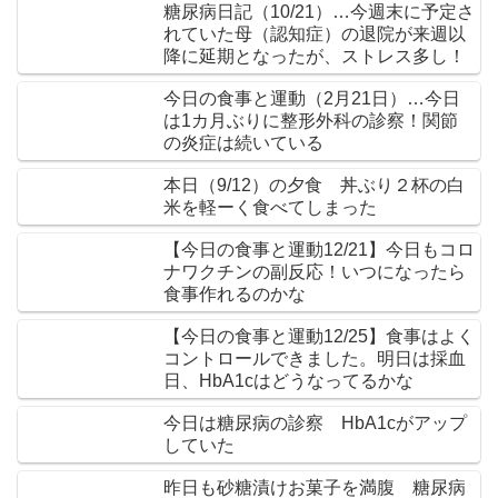
糖尿病日記（10/21）…今週末に予定さ
れていた母（認知症）の退院が来週以
降に延期となったが、ストレス多し！
今日の食事と運動（2月21日）…今日
は1カ月ぶりに整形外科の診察！関節
の炎症は続いている
本日（9/12）の夕食 丼ぶり２杯の白
米を軽ーく食べてしまった
【今日の食事と運動12/21】今日もコロ
ナワクチンの副反応！いつになったら
食事作れるのかな
【今日の食事と運動12/25】食事はよく
コントロールできました。明日は採血
日、HbA1cはどうなってるかな
今日は糖尿病の診察 HbA1cがアップ
していた
昨日も砂糖漬けお菓子を満腹 糖尿病