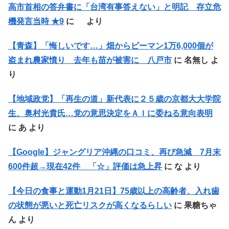
高市首相の答弁書に「台湾有事答えない」と明記 存立危
機発言当時 ★9
に
より
【青森】「悔しいです…」畑からピーマン1万6,000個が
盗まれ農家憤り 去年も苗が被害に 八戸市
に
名無し
よ
り
【地域政党】「再生の道」新代表に２５歳の京都大大学院
生、奥村光貴氏…党の意思決定をＡＩに委ねる意向表明
に
あ
より
【Google】ジャングリア沖縄の口コミ、再び急減 7月末
600件超→現在42件 「☆」評価は急上昇
に
な
より
【今日の食事と運動1月21日】75歳以上の高齢者、入れ歯
の状態が悪いと死亡リスクが高くなるらしい
に
果糖ちゃ
ん
より