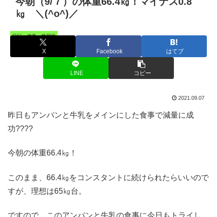
今朝（9/７）の体重66.4㎏！マイナス0.8
㎏ ＼(^o^)／
日記・健康・糖尿病
X
Facebook
はてブ
LINE
コピー
2021.09.07
昨日もアンパンと牛乳をメインにした食事で減量に成
功????
今朝の体重66.4㎏！
このまま、66.4㎏をコンスタントに続けられたらいいので
すが、理想は65㎏台。
ですので、このアンパンと牛乳の食事に今日もトライし