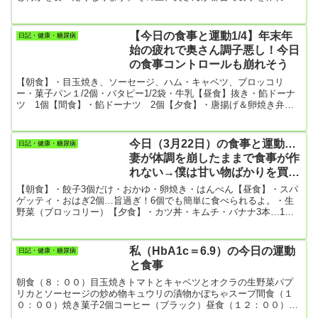
いとのこと。当然の帰結としてインスタントラーメンを食べること
になりました。お昼に「ラーメン大盛り」、夕食に「焼きそば大盛
り」、おやつにバタピー1袋（750kcal）、吹雪まんじゅう。こり
【今日の食事と運動1/4】年末年
日記・健康・糖尿病
ゃ、アカン！こんな食生活をしていたら、HbA1cが8.0台に後戻りに
始の疲れで奥さん調子悪し！今日
なってしまう????運動もしないまま。体重が１.5ｋｇは増えてい...
の食事コントロールも崩れそう
【朝食】・目玉焼き、ソーセージ、ハム・キャベツ、ブロッコリ
ー・菓子パン１/2個・バタピー1/2袋・牛乳【昼食】抜き・餡ドーナ
ツ 1個【間食】・餡ドーナツ 2個【夕食】・唐揚げ＆卵焼き弁当
スーパーに妻と買いものに出かけて買ってきたもの。最近この弁当
が一番のお気に入り。私的には唐揚げよりも卵焼きの方が好き😄夕
食をこの弁当だけにしておけば、今日の食事コントロールはOKなん
今日（3月22日）の食事と運動…
日記・健康・糖尿病
だけど、問題は夜間の間食なんですね。自分がちゃんと我慢すれば
妻が体調を崩したままで食事が作
いいだけの話なんですが、それができないんですよね。糖尿病の自
れない→僕は甘い物ばかりを買い
分が情けない...
食い😟
【朝食】・餃子3個だけ・おかゆ・卵焼き・はんぺん【昼食】・スパ
ゲッティ・おはぎ2個…旨過ぎ！6個でも簡単に食べられるよ。・生
野菜（ブロッコリー）【夕食】・カツ丼・キムチ・バナナ3本…1本
で置いとけばいいものを全部食べないと我慢できない僕！【今日の
運動】・散歩7432歩…今日は8000歩いかないけど、膝が痛いので中
止しました。毎日、8000歩以上を目標にしているんだけど、昨日あ
私（HbA1c＝6.9）の今日の運動
日記・健康・糖尿病
たりから右膝が痛くなってきた。きっと、歩き過ぎだな。でも甘い
と食事
物を食べてしまうので、歩くしかないのだ！妻の体調が早く良くな
っ...
朝食（８：００）目玉焼きトマトとキャベツとオクラの生野菜パプ
リカとソーセージの炒め物キュウリの漬物かぼちゃスープ間食（１
０：００）焼き菓子2個コーヒー（ブラック）昼食（１２：００）本
来はお昼抜きなんですが、今日は手作りの和菓子（そら豆餡とお団