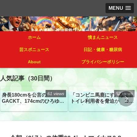
MENU
ホーム
憤まんニュース
芸スポニュース
日記・健康・糖尿病
About
プライバシーポリシー
人気記事（30日間）
61 views
52 views
身長180cmを公言の
「コンビニ馬鹿にすんなよ」
GACKT、174cmのひろゆき
トイレ利用者を脅迫か コン
氏と身長差“ほぼなし”でネッ
ビニ店経営者2人を逮捕
トざわつき イベントでの写
真が話題