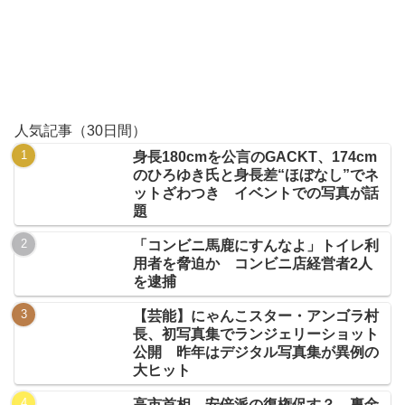
人気記事（30日間）
身長180cmを公言のGACKT、174cm
のひろゆき氏と身長差“ほぼなし”でネ
ットざわつき イベントでの写真が話
題
「コンビニ馬鹿にすんなよ」トイレ利
用者を脅迫か コンビニ店経営者2人
を逮捕
【芸能】にゃんこスター・アンゴラ村
長、初写真集でランジェリーショット
公開 昨年はデジタル写真集が異例の
大ヒット
高市首相、安倍派の復権促す？ 裏金