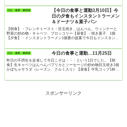
子）団子は飴玉程度の白玉団子を5個）運動（14：00～16：00） 空
地の草刈り 近所の住宅に迷惑をかけるので雑草を刈り取るのです
【今日の食事と運動3月10日】今
日記・健康・糖尿病
けど、かなりの重労働。でも糖尿病の僕には頑張る意味あり夕食
日の夕食もインスタントラーメン
（17：30）おはぎ1個ライス抜きのカレーライス。これ、昨夜の残り
＆ドーナツ＆菓子パン
物。...
【朝食】・フレンチトースト・目玉焼き、はんぺん、ウィンナーと
野菜の炒め物・キャベツ、ブロッコリー【昼食】・焼き菓子 1個
【夕食】・インスタントラーメン1個妻の提案で今日もインスタント
塩ラーメン。でもこれだけでは足りません。夕食後の散歩の途中で
スーパーに立ち寄り、ドーナツと菓子パン（たっぷりホイップあん
ぱん）を買いました。【運動】・散歩 10418歩・腕立て伏せ 40
今日の食事と運動…11月25日
日記・健康・糖尿病
回…やり過ぎて左肩に変な痛み。
昨日の不摂生を反省して今日こそは・・・という1日でした。【朝
食】生キャベツはんぺんパプリカとソーセージの炒め物目玉焼き1個
かぼちゃサラダ（レーズン、クルミ入り）【昼食】牛乳コップ1杯柿
2個（小さなもの）【夕食】すき焼き風牛肉の煮物柿の白和え茶碗蒸
し2人分バタピー120ｇ柿1個（ご飯は抜き）【運動】散歩6130歩僕の
「散歩の歩数」は、スマホを常時ポケットに入れているのでそのカ
ウント値です。なので、トイレに立つ時もカウントします。また、
畑作業とか買い物の時もカウントします。外で両腕を振りながら歩
スポンサーリンク
いて...