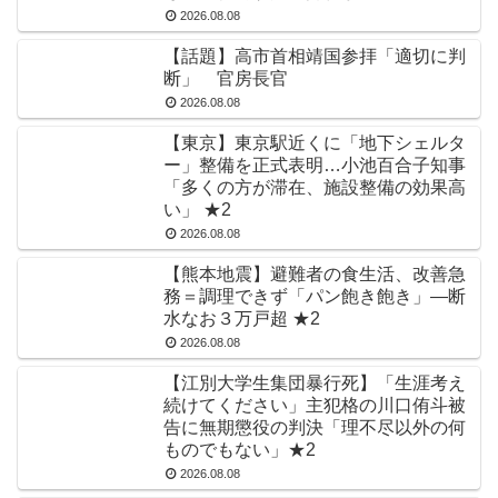
2026.08.08
【話題】高市首相靖国参拝「適切に判
断」 官房長官
2026.08.08
【東京】東京駅近くに「地下シェルタ
ー」整備を正式表明…小池百合子知事
「多くの方が滞在、施設整備の効果高
い」 ★2
2026.08.08
【熊本地震】避難者の食生活、改善急
務＝調理できず「パン飽き飽き」―断
水なお３万戸超 ★2
2026.08.08
【江別大学生集団暴行死】「生涯考え
続けてください」主犯格の川口侑斗被
告に無期懲役の判決「理不尽以外の何
ものでもない」★2
2026.08.08