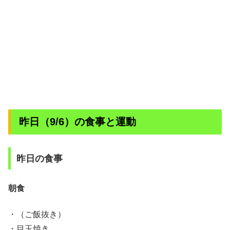
昨日（9/6）の食事と運動
昨日の食事
朝食
・（ご飯抜き）
・目玉焼き