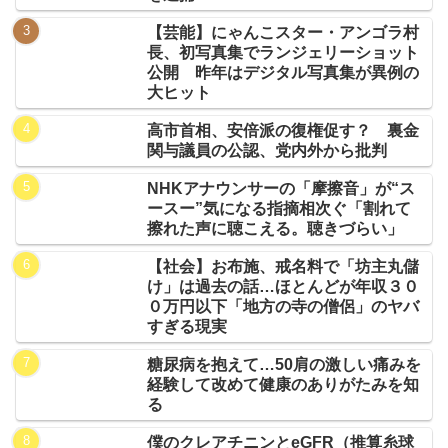
【芸能】にゃんこスター・アンゴラ村
長、初写真集でランジェリーショット
公開 昨年はデジタル写真集が異例の
大ヒット
高市首相、安倍派の復権促す？ 裏金
関与議員の公認、党内外から批判
NHKアナウンサーの「摩擦音」が“ス
ースー”気になる指摘相次ぐ「割れて
擦れた声に聴こえる。聴きづらい」
【社会】お布施、戒名料で「坊主丸儲
け」は過去の話…ほとんどが年収３０
０万円以下「地方の寺の僧侶」のヤバ
すぎる現実
糖尿病を抱えて…50肩の激しい痛みを
経験して改めて健康のありがたみを知
る
僕のクレアチニンとeGFR（推算糸球