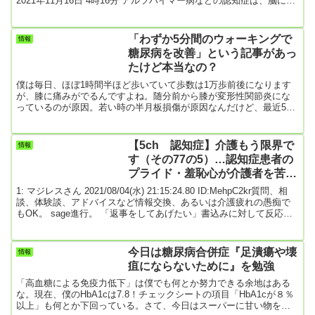
2021年11月16日 4時16分 アルツハイマー病などの認知症は、脳にた
んぱく質が蓄積することが原因の1つと考えられていますが、このた
んぱく質が炎症を引き起こす仕組みを、マウスを使った実験で解明
したと、東京医科歯科大学の研究グループが発表しました。将来、
「わずか5分間のウォーキングで
情報
治療につながることが期待されるとしています。 アルツハイマー病
糖尿病を改善」という記事があっ
な...
たけど本当なの？
僕は毎日、ほぼ1時間半ほど歩いていて歩数は1万歩前後になります
が、膝に痛みがでるんですよね。随分前から膝が変形性関節炎にな
っているのが原因。若い時の半月板損傷が原因なんだけど、最近5千
歩程歩くともう膝が痛くなって棒の様になってしまう。でも、毎日1
万歩歩くことでHbA1cを6.5まで何とか下げている。どうすりゃいい
のと思っていたところに「わずか5分のウォーキング」でよいという
【5ch 認知症】介護もう限界で
情報
下の記事。たった5分で僕の糖尿病にも効いたらいいんですけど。
す（その77の5）…認知症患者の
〈引用：わずか5分間のウォーキングで糖尿病を改善 座ったままの
プライド・羞恥心が介護者を苦し
時...
める
1: マジレスさん 2021/08/04(水) 21:15:24.80 ID:MehpC2kr質問、相
談、体験談、アドバイスなど情報交換、あるいは介護疲れの愚痴で
もOK。 sage進行。 「返事をしてあげたい」書込みに対して反応し
ていきましょう。 不適切な書込みはスルー検定対象です。 こちらは
「認知症」の介護で限界な日々を送る「主介護者であり家族」のス
レッドです。 心の悲鳴をそっと吐露し明日を何とか生きましょう。
今日は糖尿病合併症『足潰瘍や壊
情報
認知症の家族と良好な関係を保てている人には抵抗のある内容もあ
疽にならないために』を勉強
ります。 書き込む前に...
「高血糖による免疫力低下」は僕でも何とか努力できる余地はある
な。現在、僕のHbA1cは7.8！チェックシートの項目「HbA1cが８％
以上」も何とか下回っている。さて、今日はスーパーに甘い物を買