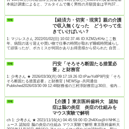
本統計調査によると、フルタイムで働く男性の月額賃金は平均37万
3400円、女性は28万5900円だった。女性の賃金は男性より8万7500
円低かった。引用元: 2: 名無しどんぶらこ 2026/03/24(火)
16:44:58.11 ID:Z3WqNlyj0年百万円くらいか、意外と少ないな4: 名無
【経済力・切実・現実】親の介護
情報
しどんぶらこ ...
で収入無くなった どうやって生
きていけばいい？
1: マジレスさん 2022/01/02(日) 10:02:37.46 ID:XZM2zKHzここ数
年、病院の送り迎えや買い物で仕事の時間が取れず睡眠時間減らし
て頑張ったが、ポカミスが何回かありお得意様から切られた 自営業
なので何とか遣り繰りしていたが俺５８親８８ 毎年貯金が減って
いてあと３年で尽きる感じ 施設しかないと思ったが親の年金と俺の
収入では不足する まあ、ここに書いても何も解決しないけど愚痴っ
円安「そろそろ断固たる措置必
情報
てみたかった引用元: >>1 親の年金、あなたが所有するスキル、居住
要」と財務官
地、体力、健康、配偶者、子...
1: 少考さん ★ 2026/03/30(月) 09:17:19.26 ID:tPavYo8P9円安「そろ
そろ断固たる措置必要」と財務官 | NEWSjp -共同通信
Published2026/03/30 09:12:48財務省の三村淳財務官は30日、省内で
記者団の取材に応じ、1ドル＝160円台に達した円安進行に関して
「投機的な動きが高まっているという声が聞かれる。この状況が続
けばそろそろ断固たる措置も必要になる」と述べ、強くけん制し
【介護 】東京医科歯科大 認知
情報
た。※関連スレ【為替】円下落、1年8カ月ぶり160円台 中東緊...
症は脳の炎症 炎症の仕組みを
マウス実験で解明
ch 1: 少考さん ★ 2021/11/16(火) 04:45:59.00 ID:2h4lXoxj9※NHKニ
ュース 認知症 脳の炎症の仕組み マウス実験で解明 東京医科歯科大