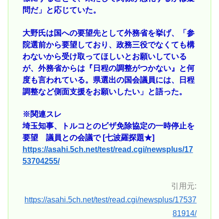
問だ」と応じていた。
大野氏は国への要望先として外務省を挙げ、「参
院選前から要望しており、政務三役でなくても構
わないから受け取ってほしいとお願いしている
が、外務省からは『日程の調整がつかない』と何
度も言われている。県選出の国会議員には、日程
調整など側面支援をお願いしたい」と語った。
※関連スレ
埼玉知事、トルコとのビザ免除協定の一時停止を
要望 議員との会議で [七波羅探題★]
https://asahi.5ch.net/test/read.cgi/newsplus/17
53704255/
引用元:
https://asahi.5ch.net/test/read.cgi/newsplus/17537
81914/