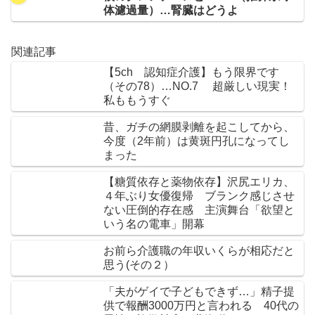
体濾過量）…腎臓はどうよ
関連記事
【5ch 認知症介護】もう限界です
（その78）…NO.7 超厳しい現実！
私ももうすぐ
昔、ガチの網膜剥離を起こしてから、
今度（2年前）は黄斑円孔になってし
まった
【糖質依存と薬物依存】沢尻エリカ、
４年ぶり女優復帰 ブランク感じさせ
ない圧倒的存在感 主演舞台「欲望と
いう名の電車」開幕
お前ら介護職の年収いくらが相応だと
思う(その２）
「夫がゲイで子どもできず…」精子提
供で報酬3000万円と言われる 40代の