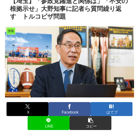
【埼玉】「参政党躍進と関係は」「不安の
根拠示せ」大野知事に記者ら質問繰り返
す トルコビザ問題
情報
X
Facebook
はてブ
LINE
コピー