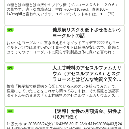
血糖とは血糖とは血液中のブドウ糖（グルコースＣ６Ｈ１２Ｏ６）
の量です。適正な血糖値は、空腹時60～110㎎/dl、食後100～
140mg/dlと言われています。１dl（デシリットル）は、１L（㍑）の
１/10です。なので、１L＝10dl＝1000ml＝1000cc＝1000ｃ㎥１dl＝
100ml＝100cc＝100ｃ㎥です。食後は血液100ml中（およそコップ半
分）に最大、140mg（0.14g）のブドウ糖が含まれていることになり
糖尿病リスクを低下させるという
情報
ます。そこで、この血糖が常時、正常値を超えた状態が続くと血管
ヨーグルトの話
がどうな...
おやつをヨーグルトに置き換えるのはグッドアイデア????でもヨー
グルトだけではまずいのだ！ヨーグルトは値段が安いので、庶民に
はうってつけ！ヨーグルトに限らず乳製品は体に良いと言われてい
るけど、チーズなんかは値段が高いので、毎日買って食べてられま
せん。僕なんか、酒の肴に奮発して買った時ぐらい。チーズに比べ
ると、ヨーグルトは値段が安くてボリュームがあります。その点、
人工甘味料のアセスルファムカリ
情報
庶民にはありがたい健康食品で、それがまた糖尿病に効果的と言う
ウム（アセスルファムK）とスク
のですから、良いことばっかり。でもねえ、一つ難点があります。
ラロースとはどんな物質？安全な
ヨーグルトだけ食...
の?
投稿『掲示板で糖尿病を心配している人のスレを拾ってみた』で、
宿題にしていたことをこれから調べてみますね。その宿題とは記事
タイトルそのままの「人工甘味料のアセスルファムカリウムとスク
ラロースとは何？安全なの?」ということです。6月ころから、コ
カ・コーラの「ゼロシュガー・ゼロカロリー」をがぶ飲みしていた
僕ですが、果たして体に大丈夫なのかということがずっと気になっ
【速報】女性の月額賃金、男性よ
情報
ていました。そこで、掲示板を見ていたら、「たとえ、ゼロシュガ
り8万円低く
ー・ゼロカロリーであっても糖尿病患者には特に悪いと医者が言っ
ていた」という書き込...
1: 蚤の市 ★ 2026/03/24(火) 16:43:56.89 ID:28d+tMJs92026年03月24
日 15時52分共同通信厚生労働省が24日公表した2025年の賃金構造基