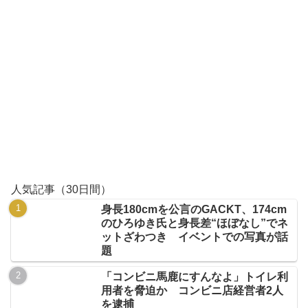
人気記事（30日間）
身長180cmを公言のGACKT、174cm
のひろゆき氏と身長差“ほぼなし”でネ
ットざわつき イベントでの写真が話
題
「コンビニ馬鹿にすんなよ」トイレ利
用者を脅迫か コンビニ店経営者2人
を逮捕