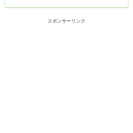
いに行った。食べてはダメなことはわかっているけど、家にストッ
クがないと何だか不安なんですよね。それで、チョコレートを3個と
山崎製パンの吹雪饅頭を2個買って帰り、そのまま冷凍庫に入れた。
今のところ手を付けていない。このまま5日後の採血まで絶対に食べ
ないつもり😅また今日は本当に久しぶりにリンゴ酢を薄めて飲ん
スポンサーリンク
だ。...