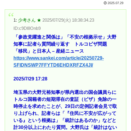
2025.07.29
1:
少考さん ★
2025/07/29(火) 18:38:34.23
ID:c9Dl8Onb9
「参政党躍進と関係は」「不安の根拠示せ」大野
知事に記者ら質問繰り返す トルコビザ問題
「移民」と日本人 – 産経ニュース
https://www.sankei.com/article/20250729-
SFIDNSWP7FFYTD6EHDXRFZX4JI/
2025/7/29 17:28
埼玉県の大野元裕知事が県内選出の国会議員らに
トルコ国籍者の短期滞在の査証（ビザ）免除の一
時停止を求めたことが、29日の定例記者会見で取
り上げられ、記者らは「『住民に不安が広がって
いる』という根拠は」「統計はあるのか」などと
計30分以上にわたり質問。大野氏は「統計はない