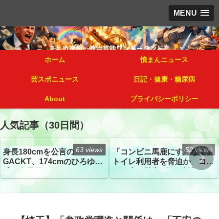
MENU
ホーム
憤まんニュース
芸スポニュース
日記・健康・糖尿病
About
プライバシーポリシー
人気記事（30日間）
63 views
52 views
身長180cmを公言の
「コンビニ馬鹿にすんなよ」
GACKT、174cmのひろゆき
トイレ利用者を脅迫か コン
氏と身長差“ほぼなし”でネッ
ビニ店経営者2人を逮捕
トざわつき イベントでの写
真が話題