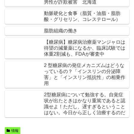
男性が詐欺被害 北海道
動脈硬化と食事（脂質・油脂・脂肪
酸・グリセリン、コレステロール）
脂肪組織の働き
【糖尿病】糖尿病治療薬マンジャロは
待望の減量薬になるか、臨床試験では
体重2割減も、FDAが審査中
2 型糖尿病の発症メカニズムはどうな
っているの？「インスリンの分泌障
害」と「インスリン抵抗性」の相乗作
用
2型糖尿病について勉強する。自覚症
状が出たときはかなり重篤であると認
識せよ！ただし、遅すぎるということ
はない。今日から正しく治療するのだ
情報