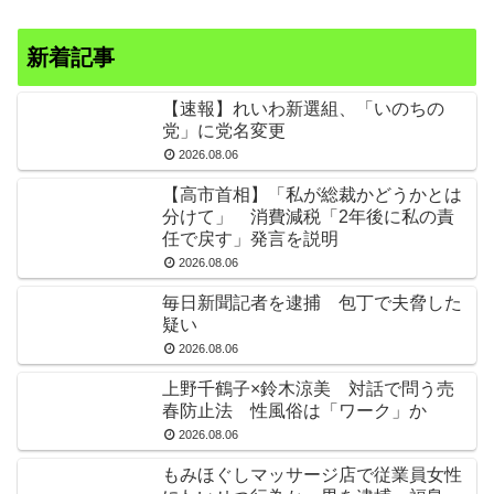
新着記事
【速報】れいわ新選組、「いのちの
党」に党名変更
2026.08.06
【高市首相】「私が総裁かどうかとは
分けて」 消費減税「2年後に私の責
任で戻す」発言を説明
2026.08.06
毎日新聞記者を逮捕 包丁で夫脅した
疑い
2026.08.06
上野千鶴子×鈴木涼美 対話で問う売
春防止法 性風俗は「ワーク」か
2026.08.06
もみほぐしマッサージ店で従業員女性