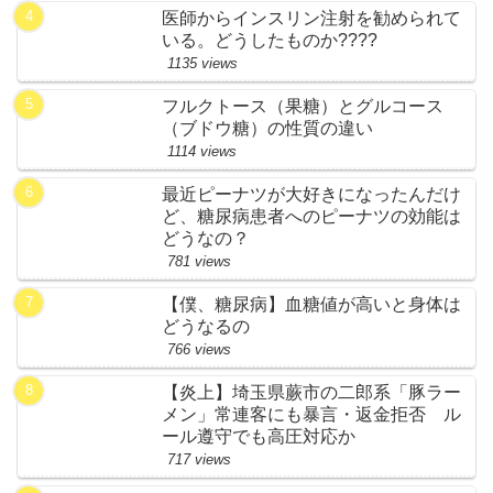
医師からインスリン注射を勧められて
いる。どうしたものか????
1135 views
フルクトース（果糖）とグルコース
（ブドウ糖）の性質の違い
1114 views
最近ピーナツが大好きになったんだけ
ど、糖尿病患者へのピーナツの効能は
どうなの？
781 views
【僕、糖尿病】血糖値が高いと身体は
どうなるの
766 views
【炎上】埼玉県蕨市の二郎系「豚ラー
メン」常連客にも暴言・返金拒否 ル
ール遵守でも高圧対応か
717 views