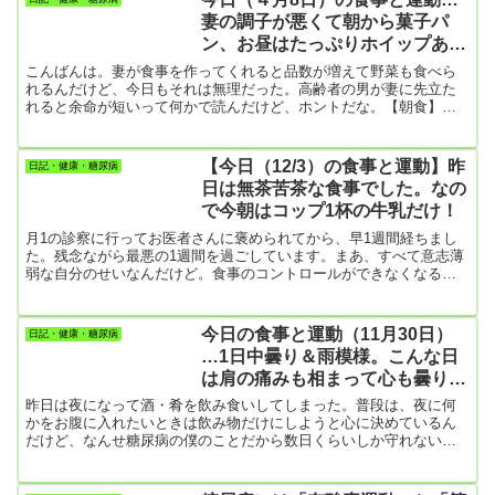
切れてからが酷かった。傷みで一睡もできない。これ、誇張ではな
妻の調子が悪くて朝から菓子パ
くて本当に一睡もできなかった。とにかく膝が疼いてもう大変。作
ン、お昼はたっぷりホイップあん
文的表現でいうなら膝...
ぱん、夕食はペヤング大盛り
こんばんは。妻が食事を作ってくれると品数が増えて野菜も食べら
れるんだけど、今日もそれは無理だった。高齢者の男が妻に先立た
れると余命が短いって何かで読んだけど、ホントだな。【朝食】・
菓子パン1個・牛乳200ml・ゆで卵1個・いつもの小さなはんぺん2
個…これとっても美味しいんです。【昼食】・たっぷりホイップあ
んぱん1個・牛乳200ml・おにぎり2個【夕食】・インスタント焼きそ
【今日（12/3）の食事と運動】昨
日記・健康・糖尿病
ば「ペヤング大盛り」・卵焼き（3個分）【夜の間食】・クッキー
日は無茶苦茶な食事でした。なの
（ソルティ）4枚コーヒーのお供にとわざわざ買いに出た。朝から食
で今朝はコップ1杯の牛乳だけ！
事が...
月1の診察に行ってお医者さんに褒められてから、早1週間経ちまし
た。残念ながら最悪の1週間を過ごしています。まあ、すべて意志薄
弱な自分のせいなんだけど。食事のコントロールができなくなる
と、ケーキとか菓子パンとか甘い物ばっかり食べるんですよね。も
う、インスタントラーメンさえ作るのが面倒になる。そうなると運
動もしなくなって、こたつに入ってテレビかパソコンに向かうだけ
今日の食事と運動（11月30日）
日記・健康・糖尿病
の生活に！糖尿病に一番悪い生活です😞まあ、季節はどんどん寒く
…1日中曇り＆雨模様。こんな日
なるし天候も悪いし、散歩に出かける気分にならないんですよね。
は肩の痛みも相まって心も曇りが
【朝食】・牛乳 コ...
ち！
昨日は夜になって酒・肴を飲み食いしてしまった。普段は、夜に何
かをお腹に入れたいときは飲み物だけにしようと心に決めているん
だけど、なんせ糖尿病の僕のことだから数日くらいしか守れない。
肴には一応、炭水化物は避けるつもりでキムチとチーズと燻製牛タ
ンを買った。キムチはワインには全く合わないと思うけど、妻がニ
ンニクを受け付けないので、たまに食べたくなる。ホントは炊き立