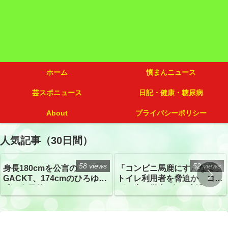
ホーム
憤まんニュース
芸スポニュース
日記・健康・糖尿病
About
プライバシーポリシー
人気記事（30日間）
58 views
52 views
身長180cmを公言の
「コンビニ馬鹿にすんなよ」
GACKT、174cmのひろゆき
トイレ利用者を脅迫か コン
氏と身長差“ほぼなし”でネッ
ビニ店経営者2人を逮捕
トざわつき イベントでの写
真が話題