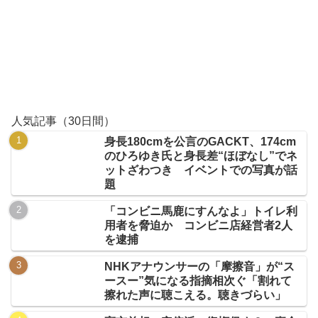
人気記事（30日間）
身長180cmを公言のGACKT、174cm
のひろゆき氏と身長差“ほぼなし”でネ
ットざわつき イベントでの写真が話
題
「コンビニ馬鹿にすんなよ」トイレ利
用者を脅迫か コンビニ店経営者2人
を逮捕
NHKアナウンサーの「摩擦音」が“ス
ースー”気になる指摘相次ぐ「割れて
擦れた声に聴こえる。聴きづらい」