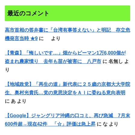
最近のコメント
高市首相の答弁書に「台湾有事答えない」と明記 存立危
機発言当時 ★9
に
より
【青森】「悔しいです…」畑からピーマン1万6,000個が
盗まれ農家憤り 去年も苗が被害に 八戸市
に
名無し
よ
り
【地域政党】「再生の道」新代表に２５歳の京都大大学院
生、奥村光貴氏…党の意思決定をＡＩに委ねる意向表明
に
あ
より
【Google】ジャングリア沖縄の口コミ、再び急減 7月末
600件超→現在42件 「☆」評価は急上昇
に
な
より