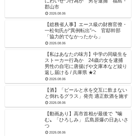
にわいせつ行為か 男を逮捕 福島・
郡山市
2026.08.06
【総務省人事】エース級の財務官僚・
一松旬氏が“異例転出”へ 官邸幹部
「協力的でなかったから」
2026.08.06
【私はあなたの味方】中学の同級生を
ストーカー行為か 24歳の女を逮捕
男性の自宅に唐揚げや文庫本など繰り
返し届ける / 兵庫県 ★2
2026.08.06
【酒】「ビールと水を交互に飲まない
と倒れるグラス」発売 適正飲酒を施す
2026.08.06
【動画あり】高市首相が最後で〝噛
む〟「ひろしみ」 広島原爆の日あいさ
つ
2026.08.06