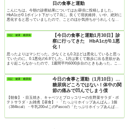
かゼリーを食べられるようになったけど。僕もなんだか元気が出な
日の食事と運動
くて散歩もやる気が起こらなかったけど、甘いものばっかり食べて
運動もしな...
こんにちは。今朝の診察結果についてはお昼頃に投稿しました。
HbA1cが0.1ポイント下がって7.0に。良くて現状維持、いや、絶対に
悪化すると思っていましたので、ことのほか気持ちがうれしくなり
ました。あとクレアチニンも何とか正常範囲内。心配していた尿素
窒素はやはり正常値を超えていましたが、先生は薬の影響だろうか
ら心配なしと言ってくれました。なんだか久しぶりに気持ちが軽く
【今日の食事と運動1月30日】診
日記・健康・糖尿病
なったような????朝食抜きで診察にいったので、11時ころ妻と遅め
察に行ってきた HbA1cが0.1悪
の朝食。 今日の食事朝食・4枚切りの食パン1枚にバターをたっぷ
化！
り...
思ったよりはマシだった。少なくとも0.2ほどは悪化していると思っ
ていたのに、0.1悪化の6.8でした。1月は寒くて散歩に出る意欲があ
まり起こらなかったので、1週間平均6000歩台のときもあった。これ
までは最低でも8000歩台を確保していたんだけど。散歩（運動）し
ないときは、なぜか食欲は増大する。お菓子もよく食べたな。それ
で、0.1ポイントの悪化だったのでちょっとホッとした。お医者さん
今日の食事と運動（1月10日）…
日記・健康・糖尿病
もよく褒めてくれた。1月というのは季節柄、みんなHbA1cは悪化す
糖尿病どころではない！体中の関
るらしい。今朝は朝食を摂らずに医者にいったので、...
節の痛みで凹んでしまう僕
【朝食】・目玉焼き、キャベツとブロッコリーの生野菜サラダ・ポ
テトサラダ・お雑煮【昼食】・「たっぷりホイップあんぱん」1個
（384kcal）・牛乳200㎖このPascoの「たっぷりホイップあんぱ
ん」 旨い！ケーキよりは安いしカロリーも低いので、最近どっぷ
りはまってます。でも糖尿病には悪いよね。今月はこの「たっぷり
ホイップあんぱん」を食べ過ぎてしまったな。HbA1cに絶対に悪影
響！【夕食】・焼きそば（麺は1玉で野菜たっぷり！）・ヨーグルト