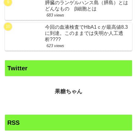
膵臓のランゲルハンス島（膵島）とは
どんなもの β細胞とは
683 views
今回の血液検査でHbA1ｃが最高値8.3
に到達。このままでは失明か人工透
析????
623 views
Twitter
果糖ちゃん
RSS