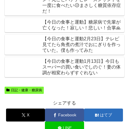
一度に食べたい😥まさしく糖質依存症
だ！
【今日の食事と運動】糖尿病で先輩が
亡くなった！寂しい！悲しい！合掌🙏
【今日の食事と運動2月23日】テレビ
見てたら角煮の煮汁でおにぎりを作っ
ていた。僕も作ってみた
【今日の食事と運動1月13日】今日も
スーパーの買い食いでしのぐ！妻の体
調が相変わらずすぐれない
日記・健康・糖尿病
シェアする
X
Facebook
はてブ
LINE