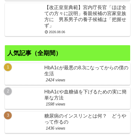
【改正皇室典範】宮内庁長官「ほぼ全
ての方々に説明」養親候補の宮家皇族
方に 男系男子の養子候補は「把握せ
ず」
2026.08.06
人気記事（全期間）
HbA1cが最悪の8.3になってからの僕の
生活
2424 views
HbA1cや血糖値を下げるための実に簡
単な方法
1598 views
糖尿病のインスリンとは何？ どうや
って作るの
1436 views