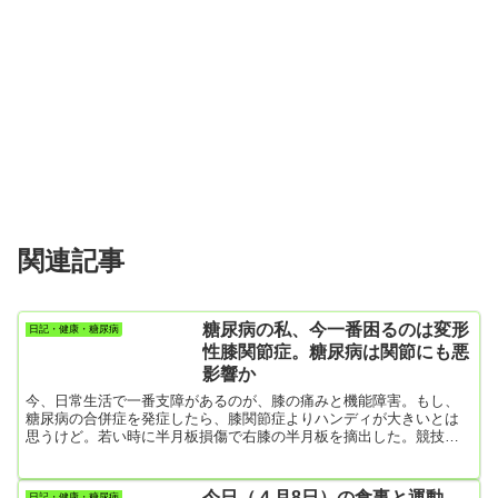
関連記事
糖尿病の私、今一番困るのは変形
日記・健康・糖尿病
性膝関節症。糖尿病は関節にも悪
影響か
今、日常生活で一番支障があるのが、膝の痛みと機能障害。もし、
糖尿病の合併症を発症したら、膝関節症よりハンディが大きいとは
思うけど。若い時に半月板損傷で右膝の半月板を摘出した。競技中
に右足の半月板を壊してしまい、激痛が・・・起立不能、当然歩く
こともできない。半月板損傷はケガをしたときも痛かったけど、摘
出手術も激痛だった。手術中は麻酔で何とか済んだけれど、麻酔が
今日（４月8日）の食事と運動…
日記・健康・糖尿病