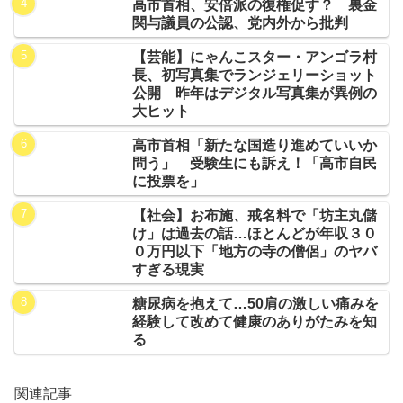
高市首相、安倍派の復権促す？ 裏金
関与議員の公認、党内外から批判
【芸能】にゃんこスター・アンゴラ村
長、初写真集でランジェリーショット
公開 昨年はデジタル写真集が異例の
大ヒット
高市首相「新たな国造り進めていいか
問う」 受験生にも訴え！「高市自民
に投票を」
【社会】お布施、戒名料で「坊主丸儲
け」は過去の話…ほとんどが年収３０
０万円以下「地方の寺の僧侶」のヤバ
すぎる現実
糖尿病を抱えて…50肩の激しい痛みを
経験して改めて健康のありがたみを知
る
関連記事