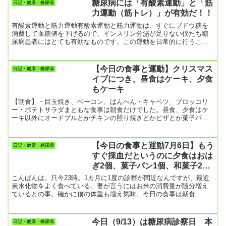
糖尿病には「有酸素運動」と「筋
日記・健康・糖尿病
てのご飯と一緒にキムチを食べたいんだけど・・・・。【朝食】目
力運動（筋トレ）」が有効だ！！
玉焼き1個ピーマン・ソーセージの炒め物はんぺんキャベツ・キュウ
リ・ブロッコリー・...
有酸素運動と筋力運動有酸素運動と筋力運動は、すぐにブドウ糖を
消費して血糖値を下げるので、インスリン分泌が足りない僕たち糖
尿病患者にはとても有効なものです。この運動を日常的に行うこと
で、インスリン抵抗性を改善する働き（インスリンを作用しやすく
する）もあります。運動をするタイミングで一番良いのは、血糖値
が上昇する食後30分以内なんだけど、これが結構難しいです。なぜ
【今日の食事と運動】クリスマス
日記・健康・糖尿病
なら、食後ってゆっくりしたいじゃないですか。僕の場合、食後1時
イブにつき、昼食はケーキ、夕食
間以上たたないと、散歩に出たり運動したりする気が出てきませ
もケーキ
ん。ただし、経験上...
【朝食】・目玉焼き、ベーコン、はんぺん・キャベツ、ブロッコリ
ー・ポテトサラダまともな食事は朝食だけでした。昼食、夕食はケ
ーキ以外にオードブルとかチキンの照り焼きとかピザとか菓子パン
とか色々食べて、完全にカロリーオーバー。しかも甘い物をたくさ
ん食べたので、血糖値スパイクがひどかったと思う。散歩だけは何
とか8000歩超え。
【今日の食事と運動7月6日】もう
日記・健康・糖尿病
すぐ採血だというのに夕食はおは
ぎ2個、菓子パン1個、和菓子2
個、アイスクリーム1個
こんばんは。只今23時。1カ月に1度の診察が間近なんですが、最近
炭水化物をよく食べている。妻が言うにはお米の消費量が随分増え
ているとの事。確かに僕の体重も増え気味。今日の食事は朝食…煮
卵2個昼食…チキンラーメン1個夕食…おはぎ2個、菓子パン1個、和
菓子2個、アイスクリーム1個そうなんです。奥さんが体調崩して朝
から食事を作れなかったんです。まあ、夜になって何とかプリンと
今日（9/13）は糖尿病診察日 本
日記・健康・糖尿病