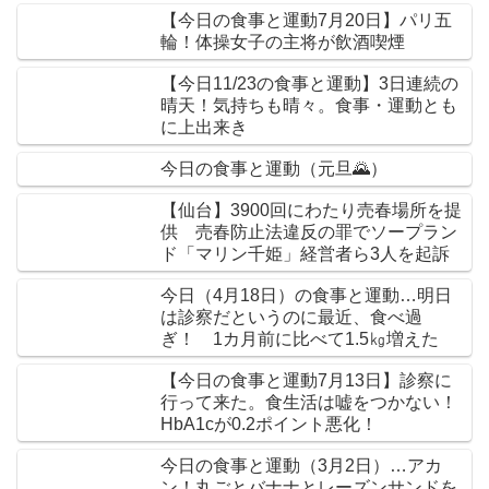
【今日の食事と運動7月20日】パリ五
輪！体操女子の主将が飲酒喫煙
【今日11/23の食事と運動】3日連続の
晴天！気持ちも晴々。食事・運動とも
に上出来き
今日の食事と運動（元旦🌄）
【仙台】3900回にわたり売春場所を提
供 売春防止法違反の罪でソープラン
ド「マリン千姫」経営者ら3人を起訴
今日（4月18日）の食事と運動…明日
は診察だというのに最近、食べ過
ぎ！ 1カ月前に比べて1.5㎏増えた
【今日の食事と運動7月13日】診察に
行って来た。食生活は嘘をつかない！
HbA1cが0.2ポイント悪化！
今日の食事と運動（3月2日）…アカ
ン！丸ごとバナナとレーズンサンドを