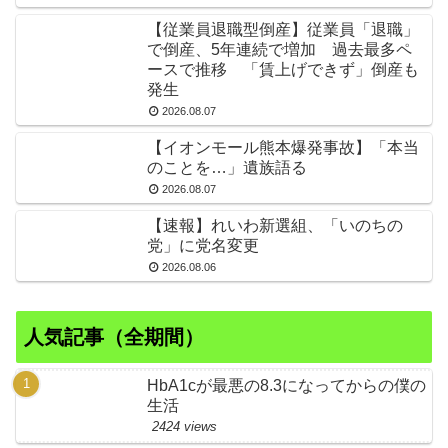
【従業員退職型倒産】従業員「退職」
で倒産、5年連続で増加 過去最多ペ
ースで推移 「賃上げできず」倒産も
発生
2026.08.07
【イオンモール熊本爆発事故】「本当
のことを…」遺族語る
2026.08.07
【速報】れいわ新選組、「いのちの
党」に党名変更
2026.08.06
人気記事（全期間）
HbA1cが最悪の8.3になってからの僕の
生活
2424 views