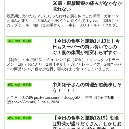
の運動】・散歩 5094歩
50肩・腱板断裂の痛みがなかなか
取れない
最悪期に比べたらマシになったけれど腕を伸ばした瞬間、ガキーン
と痛みが走り、この痛みが20秒くらい続くんですよね。【朝食】・
カップケーキ 4個（妻の手作り）・牛乳 300㎖・キャベツ＆ブロ
ッコリー【昼食】・日清の焼きそば （ついに食べてしまった！）
【夕食】・サバの缶詰の揚げ物・野菜サラダ（キャベツ＆ブロッコ
リー）・グラタン【夜食】我慢してたのについに買い出しに行って
【今日の食事と運動1月13日】今
日記・健康・糖尿病
食べてしまったよ。妻には内緒！体が砂糖漬けになるけど我慢でき
日もスーパーの買い食いでしの
ないんですよね！・丸ごとバナナ・レーズンサンド【今日の運
ぐ！妻の体調が相変わらずすぐれ
動】・散歩 371...
ない
【朝食】・ゆで卵2個・チョコパイ1個【昼食】・インスタントラー
メン 1個・おにぎり 2個【夕食】・カツカレーライス 2個スーパ
ーの商品なので1個が少な目、妻の分まで食べてしまいました。（い
らないと言ったので）・揚げパン1個（甘い。白い砂糖がまぶしてあ
り見るからに糖尿病に悪いやつ）妻はホントに食欲が細い。好きな
ものが無い。自分でもわからないそうだ。菓子パンを買うにしても
中川翔子さんの料理が超美味しそ
日記・健康・糖尿病
何を買ってよいのやら。【今日の運動】まだ何もしていません。
う！！！！
ところ 天の助 pic.twitter.com/IrHJqopgGD— 🍉中川翔子🍉🐈‍⬛
(@shoko55mmts) June 4, 2024
【今日の食事と運動12/19】朝食
日記・健康・糖尿病
は野菜が盛りだくさん。しかしお