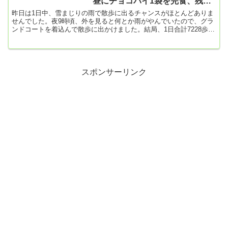
昼にチョコパイ1袋を完食、残
念！
昨日は1日中、雪まじりの雨で散歩に出るチャンスがほとんどありま
せんでした。夜9時頃、外を見ると何とか雨がやんでいたので、グラ
ンドコートを着込んで散歩に出かけました。結局、1日合計7228歩。
最低目標の8000歩にはとどかなかったけれど、寒い中、良く頑張っ
たよ。【朝食】・オムレツ・はんぺん・大学芋・キャベツ・根菜類
の野菜スープやっぱり、妻が作ってくれると健康的な食事になって
ありがたいです。キャベツや野菜スープがあると満腹感も満たされ
ます。一方、僕が買い込んでくる朝食は菓子パンや丸ごとバナナな
スポンサーリンク
ど甘い...