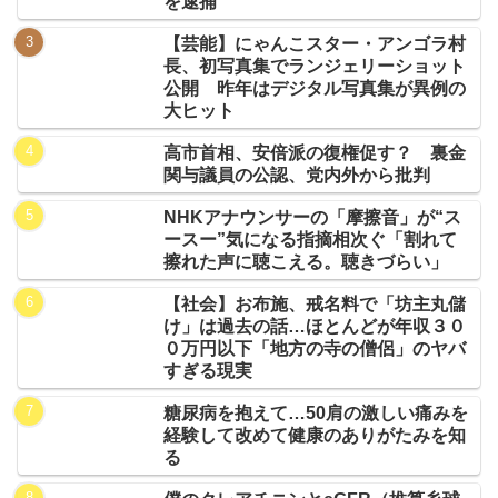
を逮捕
【芸能】にゃんこスター・アンゴラ村
長、初写真集でランジェリーショット
公開 昨年はデジタル写真集が異例の
大ヒット
高市首相、安倍派の復権促す？ 裏金
関与議員の公認、党内外から批判
NHKアナウンサーの「摩擦音」が“ス
ースー”気になる指摘相次ぐ「割れて
擦れた声に聴こえる。聴きづらい」
【社会】お布施、戒名料で「坊主丸儲
け」は過去の話…ほとんどが年収３０
０万円以下「地方の寺の僧侶」のヤバ
すぎる現実
糖尿病を抱えて…50肩の激しい痛みを
経験して改めて健康のありがたみを知
る