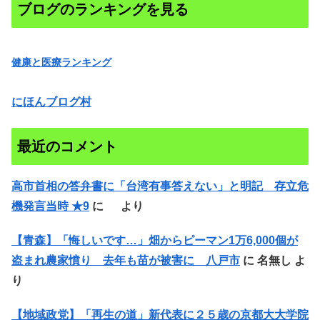
ブログのランキングを見る
健康と医療ランキング
にほんブログ村
最近のコメント
高市首相の答弁書に「台湾有事答えない」と明記 存立危
機発言当時 ★9
に
より
【青森】「悔しいです…」畑からピーマン1万6,000個が
盗まれ農家憤り 去年も苗が被害に 八戸市
に
名無し
よ
り
【地域政党】「再生の道」新代表に２５歳の京都大大学院