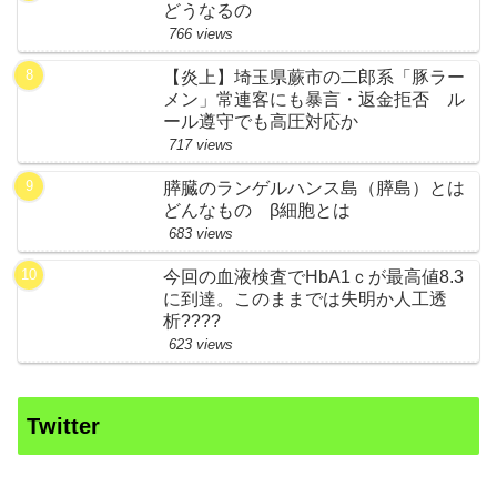
どうなるの
766 views
【炎上】埼玉県蕨市の二郎系「豚ラー
メン」常連客にも暴言・返金拒否 ル
ール遵守でも高圧対応か
717 views
膵臓のランゲルハンス島（膵島）とは
どんなもの β細胞とは
683 views
今回の血液検査でHbA1ｃが最高値8.3
に到達。このままでは失明か人工透
析????
623 views
Twitter