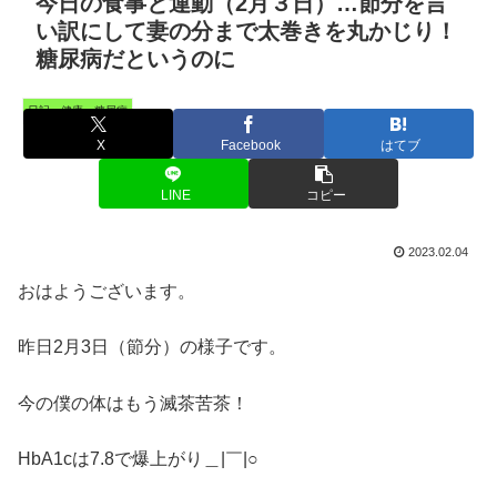
今日の食事と運動（2月３日）…節分を言
い訳にして妻の分まで太巻きを丸かじり！
糖尿病だというのに
日記・健康・糖尿病
X
Facebook
はてブ
LINE
コピー
2023.02.04
おはようございます。
昨日2月3日（節分）の様子です。
今の僕の体はもう滅茶苦茶！
HbA1cは7.8で爆上がり＿|￣|○