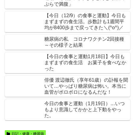
ぷらで満腹」
【今日（12/9）の食事と運動】今日も
まずまずの食生活。歩数計も1週間平
均が8400歩まで戻ってきた＼(^o^)／
糖尿病の私 コロナワクチン2回接種
～その様子と結果
【今日の食事と運動1月18日】今日も
まずまずの食生活 お菓子を食べなか
った
俳優 渡辺徹氏（享年61歳）の訃報を聞
いて…やっぱり糖尿病は怖い。本当に
血管がボロボロになるんだな！
今日の食事と運動（1月19日）…いつ
もより意識してかかと上下動をやっ
た。
日記・健康・糖尿病