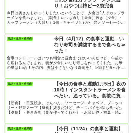
り！おやつは柿ピー2袋完食
今日は奥さんもゆっくりしたいということで、夕食は2人でカップラ
ーメンを食べました。【朝食】いつも通り【昼食】抜き【夕食】・
カップラーメン（大盛り）1個・キャベツともやし類とソーセージの
炒め物カップラーメンでは何となく食べた感がしないので、柿ピー2
袋とバタピー1袋を妻と一緒に食べました。柿ピー2袋はほとんど僕
１人で食べてしまった。1袋当り462ｋcalなので462㎉×２袋で924
今日（4月12）の食事と運動…い
日記・健康・糖尿病
㎉。バタピーも食べたし、夕食後のおやつだけで1000㎉超え。とこ
なり寿司を満腹するまで食べちゃ
ろで、バタピーと柿ピーはローソンで買ったんだけど、柿ピー...
った！
食事コントロールはいつも朝食と昼食まではいいんだけど、午後か
ら崩れるんですよね。妻が夕食にいなり寿しを作ってくれた。お米
の量は1.5合！その内、妻は小さないなり寿司を4、5個ほど食べるの
で、後は全部僕のお腹の中。なので1.2合ほどは僕が食べていること
になる。妻は「あなたのお皿のいなり寿司はたくさんあるので、食
べ過ぎないようにしてね」と言う。だけどお皿に盛られたいなり寿
【今日の食事と運動1月5日】夜の
日記・健康・糖尿病
司を残すなんてこと、僕には到底できない。まあ、今日1日で食べた
10時！インスタントラーメンを食
お米の量は、1.2合ほどなので大したことないと思うんだけど、いけ
べたい。迷っている。食欲に負け
ない...
そう
【朝食】・目玉焼き、はんぺん、ソーセージ・キャベツ、ブロッコ
リー・野菜スープ【昼食】抜きだけど、チョコパイを3個も食べた。
【夕食】・巻き寿司（妻が作ってくれた）・お吸い物・福豆・焼き
芋（大）1個…よせばいいのに、自分の作った安納芋なんで食べてし
まった。今日も炭水化物オーバーだな。なのに、いまインスタント
ラーメンの誘惑と戦っている。【運動】・散歩 8079歩…辛うじて
【今日（11/24）の食事と運動】
日記・健康・糖尿病
8000歩達成！・かかとの上下動…400回はやったかな。今年になって