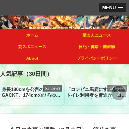
MENU
ホーム
憤まんニュース
芸スポニュース
日記・健康・糖尿病
About
プライバシーポリシー
人気記事（30日間）
63 views
52 views
身長180cmを公言の
「コンビニ馬鹿にすんなよ」
GACKT、174cmのひろゆき
トイレ利用者を脅迫か コン
氏と身長差“ほぼなし”でネッ
ビニ店経営者2人を逮捕
トざわつき イベントでの写
真が話題