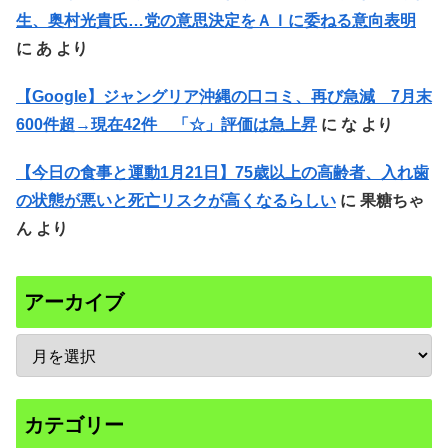
生、奥村光貴氏…党の意思決定をＡＩに委ねる意向表明
に
あ
より
【Google】ジャングリア沖縄の口コミ、再び急減 7月末
600件超→現在42件 「☆」評価は急上昇
に
な
より
【今日の食事と運動1月21日】75歳以上の高齢者、入れ歯
の状態が悪いと死亡リスクが高くなるらしい
に
果糖ちゃ
ん
より
アーカイブ
カテゴリー