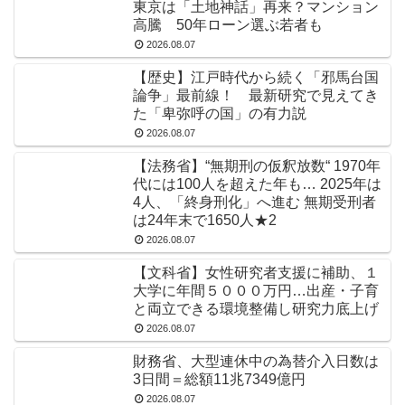
東京は「土地神話」再来？マンション
高騰 50年ローン選ぶ若者も
2026.08.07
【歴史】江戸時代から続く「邪馬台国
論争」最前線！ 最新研究で見えてき
た「卑弥呼の国」の有力説
2026.08.07
【法務省】“無期刑の仮釈放数“ 1970年
代には100人を超えた年も… 2025年は
4人、「終身刑化」へ進む 無期受刑者
は24年末で1650人★2
2026.08.07
【文科省】女性研究者支援に補助、１
大学に年間５０００万円…出産・子育
と両立できる環境整備し研究力底上げ
2026.08.07
財務省、大型連休中の為替介入日数は
3日間＝総額11兆7349億円
2026.08.07