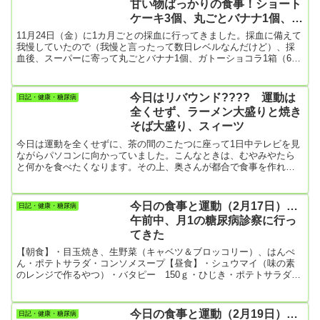
甘い物ばっかりの食事！ショート
から、コーヒー用の湯をガスコンロで沸かすとき、湯を沸かしなが
ケーキ3個、丸ごとバナナ1個、ガ
らか...
トーショコラ（森永製菓1箱）
11月24日（金）に1カ月ごとの採血に行ってきました。採血に備えて
我慢していたので（我慢と言ったって数日レベルなんだけど）、採
血後、スーパーに寄って丸ごとバナナ1個、ガトーショコラ1箱（6個
入り）を買ってきました。今朝は朝食抜きだったので（妻が外
出）、帰宅後、丸ごとバナナをすぐに朝食代わりにすぐに食べ始め
ました。「旨い」丸ごとバナナを一瞬で食べた後、ガトーショコラ
今日はリバウンド???? 運動は
日記・健康・糖尿病
を1個だけにするぞと決意しつつ口にしたら、もう止まらない。結
全くせず、ラーメン大盛りと焼き
局、採血が終わったという安堵から次から次へと手を付け、1箱（6
そば大盛り、スィーツ
個入り）全部...
今日は運動を全くせずに、茶の間のこたつに座って1日中テレビを見
ながらパソコンに向かっていました。こんなときは、むやみやたら
と何かを食べたくなります。その上、奥さんが都合で食事を作れな
いとのこと。当然の帰結としてインスタントラーメンを食べること
になりました。お昼に「ラーメン大盛り」、夕食に「焼きそば大盛
り」、おやつにバタピー1袋（750kcal）、吹雪まんじゅう。こり
今日の食事と運動（2月17日）…
日記・健康・糖尿病
ゃ、アカン！こんな食生活をしていたら、HbA1cが8.0台に後戻りに
午前中、月1の糖尿病診察に行っ
なってしまう????運動もしないまま。体重が１.5ｋｇは増えてい...
てきた
【朝食】・目玉焼き、生野菜（キャベツ＆ブロッコリー）、はんぺ
ん・ポテトサラダ・コンソメスープ【昼食】・シュウマイ（味の素
のレンジで作るやつ）・バタピー 150ｇ・ひじき・ポテトサラダ・
赤かぶの米麴漬け今日は医者に行ってきたので帰りにスーパーに寄
った。菓子パンとか甘いお菓子を買わないようにした。頑張った！
【夕食】・おでん・ご飯1杯（久しぶりに白米を食べました）【今日
今日の食事と運動（2月19日）…
日記・健康・糖尿病