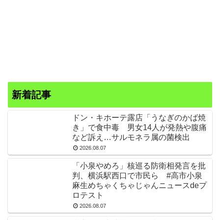
新着記事
ドン・キホーテ露店「うなぎのかば焼
き」で食中毒 男女14人が発熱や腹痛
など訴え…サルモネラ属の菌検出
2026.08.07
「小泉やめろ」核巡る防衛相発言を批
判、横浜駅西口で市民ら #高市小泉
麻生めちゃくちゃじゃんニュースdeプ
ロテスト
2026.08.07