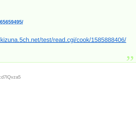
1565659495/
//kizuna.5ch.net/test/read.cgi/cook/1585888406/
D:d7IQvza5