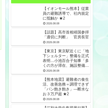
【イオンモール熊本】従業
員の避難誘導で、社内規定
に抵触か ★2
2026.08.08
【話題】高市首相靖国参拝
「適切に判断」 官房長官
2026.08.08
【東京】東京駅近くに「地
下シェルター」整備を正式
表明…小池百合子知事「多
くの方が滞在、施設整備の
効果高い」 ★2
2026.08.08
【熊本地震】避難者の食生
活、改善急務＝調理できず
「パン飽き飽き」―断水な
お３万戸超 ★2
2026.08.08
【江別大学生集団暴行死】