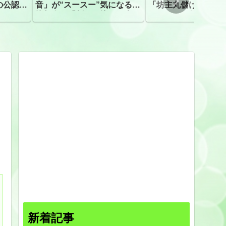
の公認、
音」が“スースー”気になる指
「坊主丸儲け」は過
摘相次ぐ「割れて擦れた声に
ほとんどが年収３０
聴こえる。聴きづらい」
下「地方の寺の僧侶
すぎる現実
新着記事