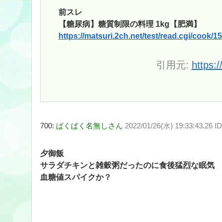
前スレ
【糖尿病】糖質制限の料理 1kg【肥満】
https://matsuri.2ch.net/test/read.cgi/cook/
引用元:
https:
700:
ぱくぱく名無しさん
2022/01/26(水) 19:33:43.26 I
夕御飯
サラダチキンと雑穀粥だったのに食後猛烈な眠気
血糖値スパイクか？