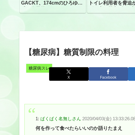
GACKT、174cmのひろゆき
トイレ利用者を脅迫
氏と身長差“ほぼなし”でネッ
ビニ店経営者2人を逮
トざわつき イベントでの写
真が話題
【糖尿病】糖質制限の料理
糖尿病スレ
X
Facebook
1:
ぱくぱく名無しさん
2020/04/03(金) 13:33:26.0
何を作って食べたらいいのか語りたまえ