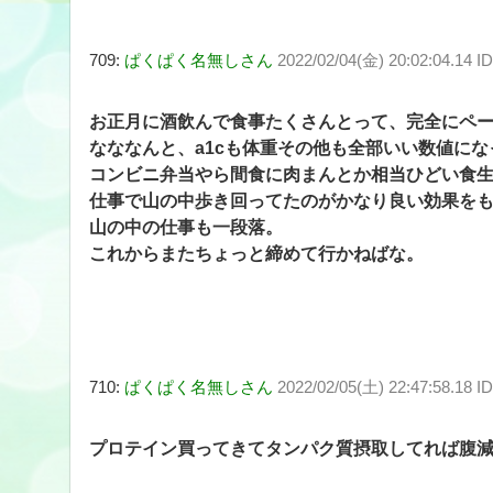
709:
ぱくぱく名無しさん
2022/02/04(金) 20:02:04.14
お正月に酒飲んで食事たくさんとって、完全にペ
なななんと、a1cも体重その他も全部いい数値に
コンビニ弁当やら間食に肉まんとか相当ひどい食
仕事で山の中歩き回ってたのがかなり良い効果を
山の中の仕事も一段落。
これからまたちょっと締めて行かねばな。
710:
ぱくぱく名無しさん
2022/02/05(土) 22:47:58.18 
プロテイン買ってきてタンパク質摂取してれば腹