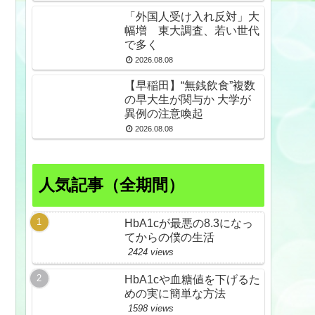
久野島
「外国人受け入れ反対」大
幅増 東大調査、若い世代
で多く
2026.08.08
【早稲田】“無銭飲食”複数
の早大生が関与か 大学が
異例の注意喚起
2026.08.08
人気記事（全期間）
HbA1cが最悪の8.3になっ
てからの僕の生活
2424 views
HbA1cや血糖値を下げるた
めの実に簡単な方法
1598 views