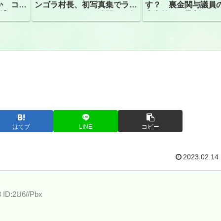
か コン
ンゴラ村長、初写真集でラン
す？ 裏金関与議員
捕
ジェリーショット公開 昨年
党内外から批判
はデジタル写真集が異例の大
ヒット
はてブ
LINE
コピー
2023.02.14
8 ID:2U6//Pbx