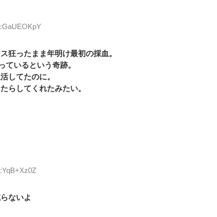
 ID:GaUEOKpY
ース狂ったまま年明け最初の採血。
なっているという奇跡。
生活してたのに。
もたらしてくれたみたい。
ID:YqB+Xz0Z
減らないよ