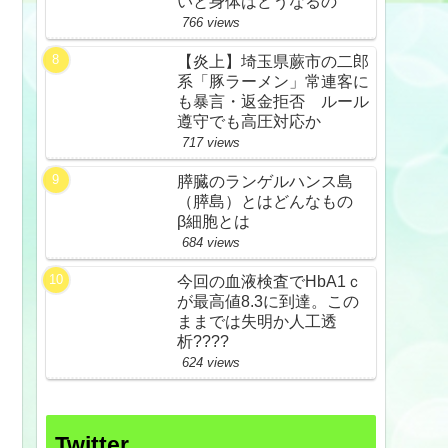
いと身体はどうなるの
766 views
【炎上】埼玉県蕨市の二郎
系「豚ラーメン」常連客に
も暴言・返金拒否 ルール
遵守でも高圧対応か
717 views
膵臓のランゲルハンス島
（膵島）とはどんなもの
β細胞とは
684 views
今回の血液検査でHbA1ｃ
が最高値8.3に到達。この
ままでは失明か人工透
析????
624 views
Twitter