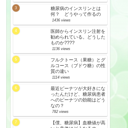
糖尿病のインスリンとは
何？ どうやって作るの
1436 views
医師からインスリン注射を
勧められている。どうした
ものか????
1136 views
フルクトース（果糖）とグ
ルコース（ブドウ糖）の性
質の違い
1114 views
最近ピーナツが大好きにな
ったんだけど、糖尿病患者
へのピーナツの効能はどう
なの？
782 views
【僕、糖尿病】血糖値が高