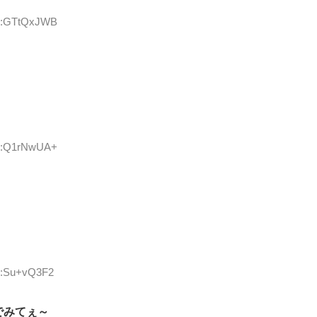
ID:GTtQxJWB
ID:Q1rNwUA+
ID:Su+vQ3F2
でみてぇ～