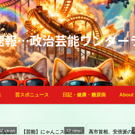
ス
芸スポニュース
日記・健康・糖尿病
About
52 views
43 views
んなよ」
【芸能】にゃんこスター・ア
高市首相、安倍派の