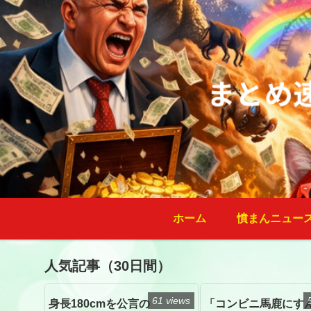
ホーム
憤まんニュー
人気記事（30日間）
61 views
身長180cmを公言の
「コンビニ馬鹿にす