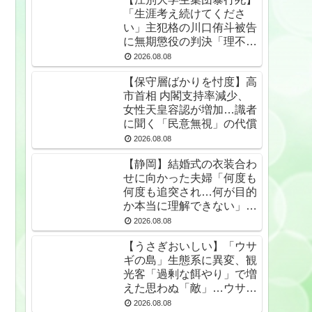
「生涯考え続けてくださ
い」主犯格の川口侑斗被告
に無期懲役の判決「理不尽
以外の何ものでもない」
2026.08.08
★2
【保守層ばかりを忖度】高
市首相 内閣支持率減少、
女性天皇容認が増加…識者
に聞く「民意無視」の代償
2026.08.08
【静岡】結婚式の衣装合わ
せに向かった夫婦「何度も
何度も追突され…何が目的
か本当に理解できない」東
名高速で続いた約1.7キロ
2026.08.08
の追突
【うさぎおいしい】「ウサ
ギの島」生態系に異変、観
光客「過剰な餌やり」で増
えた思わぬ「敵」…ウサギ
襲い口でくわえる姿も 大
2026.08.08