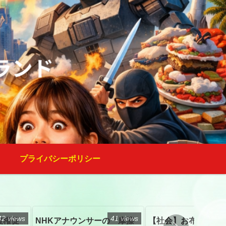
プライバシーポリシー
42 views
41 views
復権促
NHKアナウンサーの「摩擦
【社会】お布施、戒