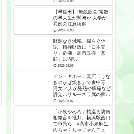
2026.08.08
【早稲田】“無銭飲食”複数
の早大生が関与か 大学が
異例の注意喚起
2026.08.08
財源なき減税、揺らぐ信
認 積極財政に「日本売
り」危機 高市政権「悲
願」に固執
2026.08.08
ドン・キホーテ露店「うな
ぎのかば焼き」で食中毒
男女14人が発熱や腹痛など
訴え…サルモネラ属の菌検
出
2026.08.07
「小泉やめろ」核巡る防衛
相発言を批判、横浜駅西口
で市民ら #高市小泉麻生
めちゃくちゃじゃんニュー