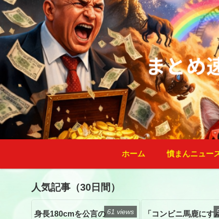
ホーム
憤まんニュー
人気記事（30日間）
61 views
身長180cmを公言の
「コンビニ馬鹿にす