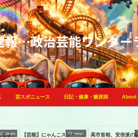
ス
芸スポニュース
日記・健康・糖尿病
About
52 views
43 views
んなよ」
【芸能】にゃんこスター・ア
高市首相、安倍派の