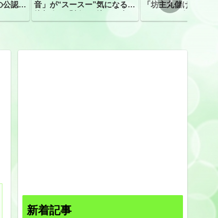
の公認、
音」が“スースー”気になる指
「坊主丸儲け」は過
摘相次ぐ「割れて擦れた声に
ほとんどが年収３０
聴こえる。聴きづらい」
下「地方の寺の僧侶
すぎる現実
新着記事