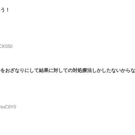
ろう！
xCK550
かをおざなりにして結果に対しての対処療法しかしたないから
jmNoC6Y0