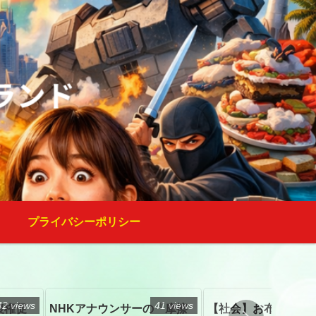
プライバシーポリシー
42 views
41 views
復権促
NHKアナウンサーの「摩擦
【社会】お布施、戒