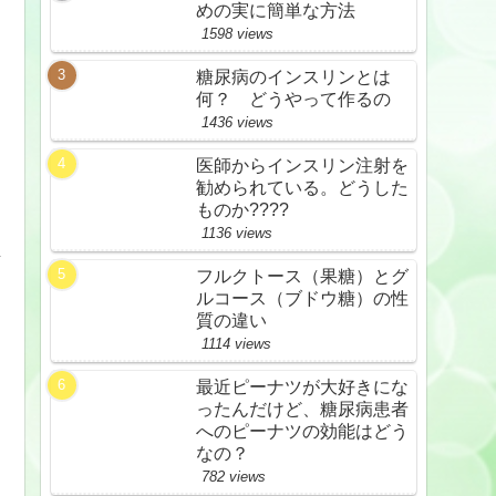
めの実に簡単な方法
1598 views
糖尿病のインスリンとは
何？ どうやって作るの
1436 views
医師からインスリン注射を
勧められている。どうした
ものか????
1136 views
な
フルクトース（果糖）とグ
ルコース（ブドウ糖）の性
質の違い
1114 views
最近ピーナツが大好きにな
ったんだけど、糖尿病患者
へのピーナツの効能はどう
なの？
782 views