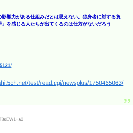
の影響力がある仕組みだとは思えない。独身者に対する負
罪」を感じる人たちが出てくるのは仕方がないだろう
85121/
ahi.5ch.net/test/read.cgi/newsplus/1750465063/
D:T8sEW1+a0