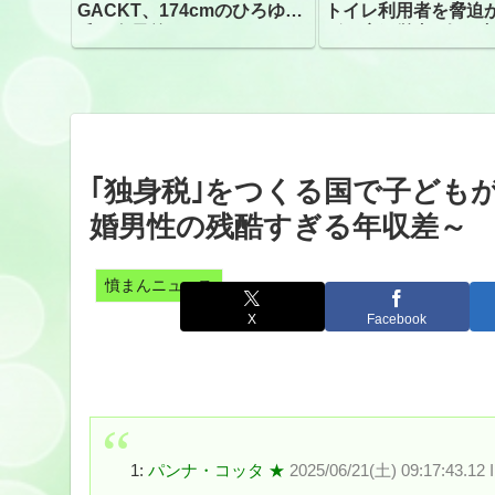
GACKT、174cmのひろゆき
トイレ利用者を脅迫
氏と身長差“ほぼなし”でネッ
ビニ店経営者2人を逮
トざわつき イベントでの写
真が話題
｢独身税｣をつくる国で子ども
婚男性の残酷すぎる年収差～
憤まんニュース
X
Facebook
1:
パンナ・コッタ ★
2025/06/21(土) 09:17:43.12 