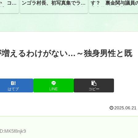
か コン
ンゴラ村長、初写真集でラン
す？ 裏金関与議員
捕
ジェリーショット公開 昨年
党内外から批判
はデジタル写真集が異例の大
ヒット
が増えるわけがない…～独身男性と既
はてブ
LINE
コピー
2025.06.21
ID:MK5f8njk9