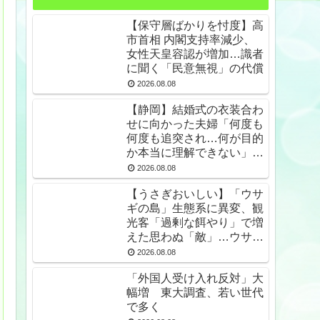
【保守層ばかりを忖度】高
市首相 内閣支持率減少、
女性天皇容認が増加…識者
に聞く「民意無視」の代償
2026.08.08
【静岡】結婚式の衣装合わ
せに向かった夫婦「何度も
何度も追突され…何が目的
か本当に理解できない」東
名高速で続いた約1.7キロ
2026.08.08
の追突
【うさぎおいしい】「ウサ
ギの島」生態系に異変、観
光客「過剰な餌やり」で増
えた思わぬ「敵」…ウサギ
襲い口でくわえる姿も 大
2026.08.08
久野島
「外国人受け入れ反対」大
幅増 東大調査、若い世代
で多く