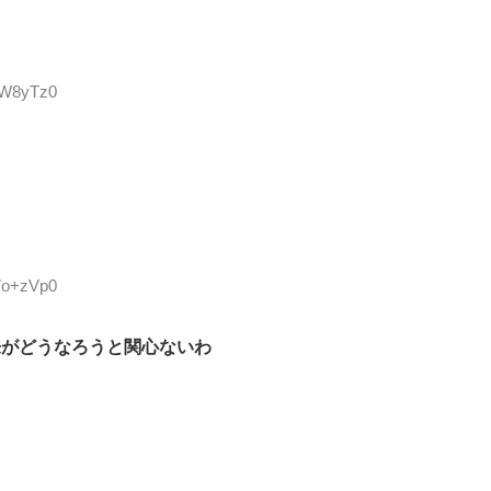
nfW8yTz0
07o+zVp0
来がどうなろうと関心ないわ