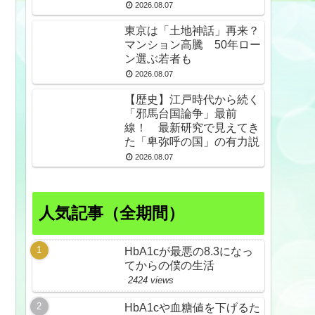
スdeプロテスト
2026.08.07
東京は「土地神話」再来？
マンション高騰 50年ロー
ン選ぶ若者も
2026.08.07
【歴史】江戸時代から続く
「邪馬台国論争」最前
線！ 最新研究で見えてき
た「卑弥呼の国」の有力説
2026.08.07
人気記事（全期間）
HbA1cが最悪の8.3になっ
てからの僕の生活
2424 views
HbA1cや血糖値を下げるた