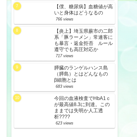
【僕、糖尿病】血糖値が高
いと身体はどうなるの
766 views
【炎上】埼玉県蕨市の二郎
系「豚ラーメン」常連客に
も暴言・返金拒否 ルール
遵守でも高圧対応か
717 views
膵臓のランゲルハンス島
（膵島）とはどんなもの
β細胞とは
683 views
今回の血液検査でHbA1ｃ
が最高値8.3に到達。この
ままでは失明か人工透
析????
623 views