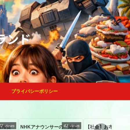
プライバシーポリシー
42 views
42 views
復権促
NHKアナウンサーの「摩擦
【社会】お布施、戒