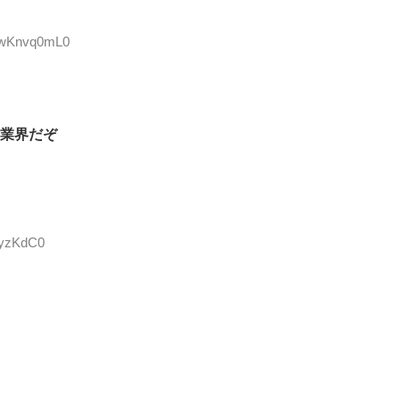
D:wKnvq0mL0
業界だぞ
oyzKdC0