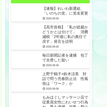
【速報】れいわ新選組、
「いのちの党」に党名変更
2026.08.06
【高市首相】「私が総裁か
どうかとは分けて」 消費
減税「2年後に私の責任で
戻す」発言を説明
2026.08.06
毎日新聞記者を逮捕 包丁
で夫脅した疑い
2026.08.06
上野千鶴子×鈴木涼美 対
話で問う売春防止法 性風
俗は「ワーク」か
2026.08.06
もみほぐしマッサージ店で
従業員女性にわいせつ行為
か 男を逮捕 福島・郡山