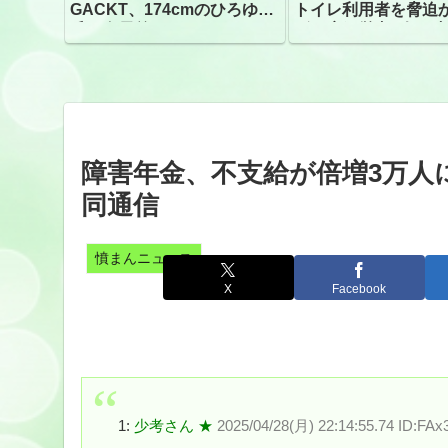
GACKT、174cmのひろゆき
トイレ利用者を脅迫
氏と身長差“ほぼなし”でネッ
ビニ店経営者2人を逮
トざわつき イベントでの写
真が話題
障害年金、不支給が倍増3万人に
同通信
憤まんニュース
X
Facebook
1:
少考さん ★
2025/04/28(月) 22:14:55.74 ID:FAx