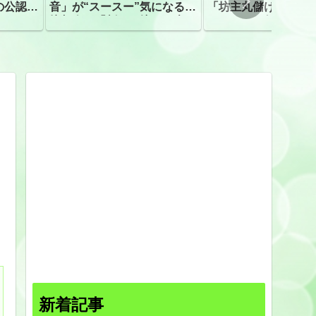
の公認、
音」が“スースー”気になる指
「坊主丸儲け」は過
摘相次ぐ「割れて擦れた声に
ほとんどが年収３０
聴こえる。聴きづらい」
下「地方の寺の僧侶
すぎる現実
新着記事