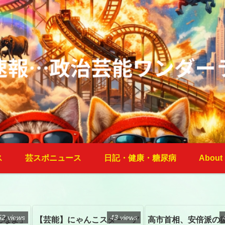
ス
芸スポニュース
日記・健康・糖尿病
About
52 views
43 views
んなよ」
【芸能】にゃんこスター・ア
高市首相、安倍派の