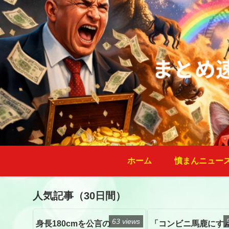
ホーム
憤まんニュー
人気記事（30日間）
63 views
身長180cmを公言の
「コンビニ馬鹿にす