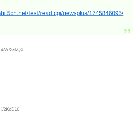
ahi.5ch.net/test/read.cgi/newsplus/1745846095/
D:YhbWXGkQ0
KK/2KoD10