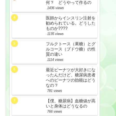
何？ どうやって作るの
1436 views
医師からインスリン注射を
勧められている。どうした
ものか????
1135 views
フルクトース（果糖）とグ
ルコース（ブドウ糖）の性
質の違い
1114 views
最近ピーナツが大好きにな
ったんだけど、糖尿病患者
へのピーナツの効能はどう
なの？
781 views
【僕、糖尿病】血糖値が高
いと身体はどうなるの
766 views