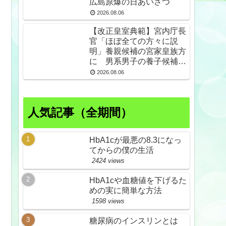
広島原爆の日あいさつ
2026.08.06
【改正皇室典範】宮内庁長
官「ほぼ全ての方々に説
明」養親候補の宮家皇族方
に 男系男子の養子候補は
「把握せず」
2026.08.06
人気記事（全期間）
HbA1cが最悪の8.3になっ
てからの僕の生活
2424 views
HbA1cや血糖値を下げるた
めの実に簡単な方法
1598 views
糖尿病のインスリンとは