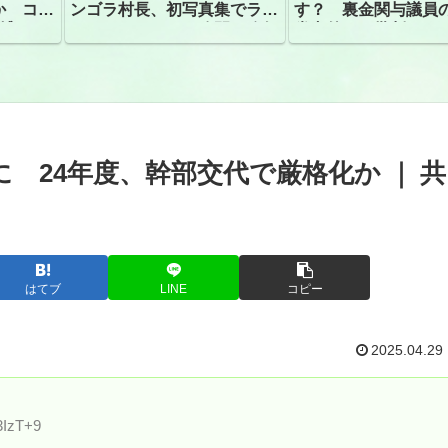
か コン
ンゴラ村長、初写真集でラン
す？ 裏金関与議員
捕
ジェリーショット公開 昨年
党内外から批判
はデジタル写真集が異例の大
ヒット
 24年度、幹部交代で厳格化か ｜ 共
はてブ
LINE
コピー
2025.04.29
3IzT+9