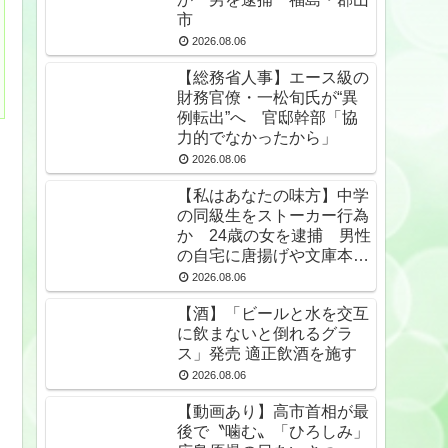
市
2026.08.06
【総務省人事】エース級の
財務官僚・一松旬氏が“異
例転出”へ 官邸幹部「協
力的でなかったから」
2026.08.06
【私はあなたの味方】中学
の同級生をストーカー行為
か 24歳の女を逮捕 男性
の自宅に唐揚げや文庫本な
ど繰り返し届ける / 兵庫県
2026.08.06
★2
【酒】「ビールと水を交互
に飲まないと倒れるグラ
ス」発売 適正飲酒を施す
2026.08.06
【動画あり】高市首相が最
後で〝噛む〟「ひろしみ」