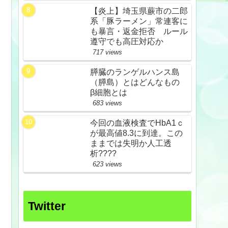
【炎上】埼玉県蕨市の二郎
系「豚ラーメン」常連客に
も暴言・返金拒否 ルール
遵守でも高圧対応か
717 views
膵臓のランゲルハンス島
（膵島）とはどんなもの
β細胞とは
683 views
今回の血液検査でHbA1ｃ
が最高値8.3に到達。この
ままでは失明か人工透
析????
623 views
Twitter