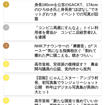
身長180cmを公言のGACKT、174cm
のひろゆき氏と身長差“ほぼなし”でネ
ットざわつき イベントでの写真が話
題
「コンビニ馬鹿にすんなよ」トイレ利
用者を脅迫か コンビニ店経営者2人
を逮捕
NHKアナウンサーの「摩擦音」が“ス
ースー”気になる指摘相次ぐ「割れて
擦れた声に聴こえる。聴きづらい」
高市首相、安倍派の復権促す？ 裏金
関与議員の公認、党内外から批判
【芸能】にゃんこスター・アンゴラ村
長、初写真集でランジェリーショット
公開 昨年はデジタル写真集が異例の
大ヒット
高市首相「新たな国造り進めていいか