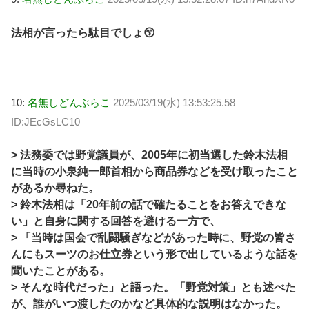
法相が言ったら駄目でしょ😙
10:
名無しどんぶらこ
2025/03/19(水) 13:53:25.58
ID:JEcGsLC10
> 法務委では野党議員が、2005年に初当選した鈴木法相
に当時の小泉純一郎首相から商品券などを受け取ったこと
があるか尋ねた。
> 鈴木法相は「20年前の話で確たることをお答えできな
い」と自身に関する回答を避ける一方で、
> 「当時は国会で乱闘騒ぎなどがあった時に、野党の皆さ
んにもスーツのお仕立券という形で出しているような話を
聞いたことがある。
> そんな時代だった」と語った。「野党対策」とも述べた
が、誰がいつ渡したのかなど具体的な説明はなかった。