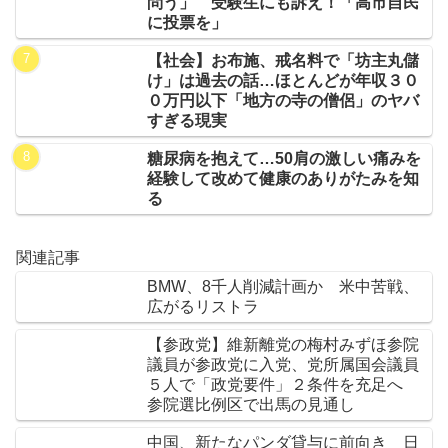
問う」 受験生にも訴え！「高市自民
に投票を」
【社会】お布施、戒名料で「坊主丸儲
け」は過去の話…ほとんどが年収３０
０万円以下「地方の寺の僧侶」のヤバ
すぎる現実
糖尿病を抱えて…50肩の激しい痛みを
経験して改めて健康のありがたみを知
る
関連記事
BMW、8千人削減計画か 米中苦戦、
広がるリストラ
【参政党】維新離党の梅村みずほ参院
議員が参政党に入党、党所属国会議員
５人で「政党要件」２条件を充足へ
参院選比例区で出馬の見通し
中国、新たなパンダ貸与に前向き 日