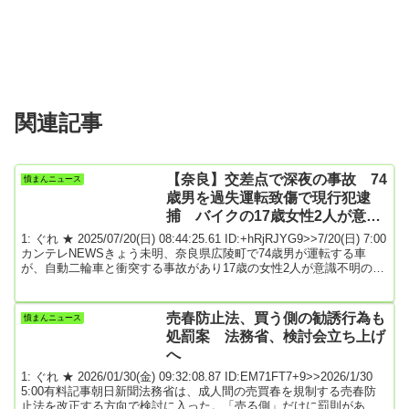
関連記事
【奈良】交差点で深夜の事故 74
憤まんニュース
歳男を過失運転致傷で現行犯逮
捕 バイクの17歳女性2人が意識
不明の重体 広陵町
1: ぐれ ★ 2025/07/20(日) 08:44:25.61 ID:+hRjRJYG9>>7/20(日) 7:00
カンテレNEWSきょう未明、奈良県広陵町で74歳男が運転する車
が、自動二輪車と衝突する事故があり17歳の女性2人が意識不明の重
体です。20日午前1時13分頃、広陵町大塚の「大塚交差点」で、自動
車と自動二輪車が衝突する事故がありました。警察は、自動車を運
転していた神戸市の無職の74歳男を過失運転致傷の現行犯で逮捕し
売春防止法、買う側の勧誘行為も
憤まんニュース
ました。警察によりますと、男は自動車を運転中、交差点で自動二
処罰案 法務省、検討会立ち上げ
輪車と...
へ
1: ぐれ ★ 2026/01/30(金) 09:32:08.87 ID:EM71FT7+9>>2026/1/30
5:00有料記事朝日新聞法務省は、成人間の売買春を規制する売春防
止法を改正する方向で検討に入った。「売る側」だけに罰則がある