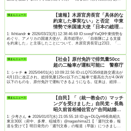
勧誘罪の対象に、「買う側」を新たに加え、不均衡な規制の形を見
直す案などがある。複数の政府関係者が明らかにした。法務省は2月
にも有識者を含めた検討会を設置し、見直しに向けた議論を始め
【速報】木原官房長官「具体的な
憤まんニュース
る。罰則の引き上げなどについても検討するとみられる。売春防止
約束した事実ない」と否定 中東
法は1956年に制定...
情勢で米国連大使「日本の総理が
自衛隊による支援を約束
1: Ikhtiandr ★ 2026/03/23(月) 12:38:46.69 ID:sxeqFYaQ9中東情勢を
めぐり、アメリカの国連大使が、高市総理が、「自衛隊による支援
を約束した」と主張したことについて、木原官房長官は23日、「具
体的な約束をした事実はない」と否定しました。アメリカのウォル
ツ国連大使は22日、CBSテレビの番組で、「日本の総理が海上自衛
隊による支援を約束したばかりだ」などと話しました。木原稔 官房
【社会】原付免許で排気量50cc
憤まんニュース
長官「日本として何か具体的な約束をしたとの事実はありません」
超の二輪車が運転可能に 警察庁
ウォルツ国連大使...
1: シャチ ★ 2025/04/01(火) 10:09:22.56 ID:cLQ7G35t9道路交通法が
4月1日に改正され、総排気量125cc以下の二輪車で最高出力が4.0kW
以下のものを、原付免許で運転できるようになる。従来は、総排気
量が50ccを超え125cc以下の二輪車の運転には、普通二輪免許か小型
限定普通二輪免許が必要だった。●11月から排ガス規制改正の背景に
は排ガス規制がある。大気環境保護と国際基準調和の観点から、
【自民】「（統一教会の）マッチ
憤まんニュース
2025年11月以降に製作される総排気量50cc以下で設計最高速度が5...
ングを受けました」自民党・長島
昭久前首相補佐官が“合同結婚
式”を…」文春報道に本人がコメ
1: 少考さん ★ 2026/01/07(水) 21:05:55.18 ID:gy+DLQyH9長島昭久
ント
東京30区（府中、多摩、稲城市）@nagashima21【「週刊文春」報
道を受けて】明日発売の「週刊文春」の報道（早版）につきまし
て、40年近く前の学生時代のこととはいえ、多くの皆さまにご心配