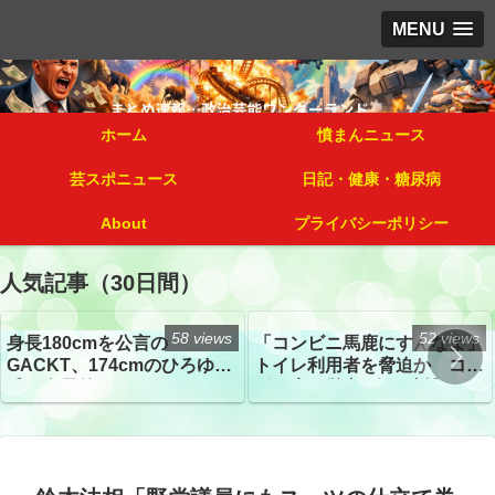
MENU
ホーム
憤まんニュース
芸スポニュース
日記・健康・糖尿病
About
プライバシーポリシー
人気記事（30日間）
58 views
52 views
身長180cmを公言の
「コンビニ馬鹿にすんなよ」
GACKT、174cmのひろゆき
トイレ利用者を脅迫か コン
氏と身長差“ほぼなし”でネッ
ビニ店経営者2人を逮捕
トざわつき イベントでの写
真が話題