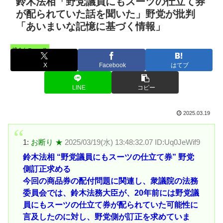
鈴木法相「野党議員にもスーツの仕立て券
が配られていた話を聞いた」野党が批判
「あいまいな記憶に基づく情報」
憤まんニュース
X
Facebook
はてブ
LINE
コピー
2025.03.19
1:
お断り ★
2025/03/19(水) 13:48:32.07 ID:Uq0JeWif9
鈴木法相 “野党議員にもスーツの仕立て券” 野党
側訂正求める
今回の商品券の配付問題に関連し、衆議院の法務
委員会では、鈴木法務大臣が、20年前には野党議
員にもスーツの仕立て券が配られていた可能性に
言及したのに対し、野党側が訂正を求めていま