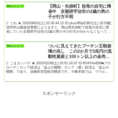
たと発表した。実用化の時期は未定。防衛省や自衛隊向けの納品を
目指す。敵のドローンにぶつかると爆発して破壊するドローンを開
【岡山・矢掛町】祖母の自宅に帰
憤まんニュース
発する計画だ。東芝はこれまで敵機を網で捕まえる軍民両用（デュ
省中 京都府宇治市の2歳の男の
アルユース）のド...
子が行方不明
1: ぐれ ★ 2026/08/01(土) 20:30:44.15 ID:ykovRMpE98/1(土) 18:50配
信RSK山陽放送警察によりますと、岡山県矢掛町で祖母の自宅に帰
省していた京都府宇治市の2歳の男の子の行方が分からなくなってい
るということです。行方が分からなくなっているのは京都府宇治市
の中川福仁（なかがわ・ふくと）ちゃん（2）です。きょう（1日）
午前10時ごろ、矢掛町東三成で祖母が自宅付近で草取りをしていた
ついに見えてきたプーチン王朝崩
憤まんニュース
際に、付近で遊んでいる福仁ちゃんを確認していましたが、午前10
壊の兆し この2か月で3兆円の流
時半ごろに祖...
動性資産と100トン以上の金売
却、財政破綻は秒読み段階
1: ごまカンパチ ★ 2025/02/08(土) 20:01:24.97 ID:8O4YAeB99■プロ
ローグ／ロシア経済は「油上の楼閣」ロシア（露）経済は「油上の
楼閣」であり、油価依存型経済構造です。※略本稿では、ウラル原
油の油価下落がロシア経済にどのような影響を及ぼしているのか定
量的に分析して、これが何を意味するのか、プーチン・ロシアは今
後どうなるのか予測してみたいと思います。※略欧米による対露経
済制裁措置の結果、ロシアの継戦能力は急速に低下しています。V.
プーチン大統領は「欧米がウクライ...
スポンサーリンク