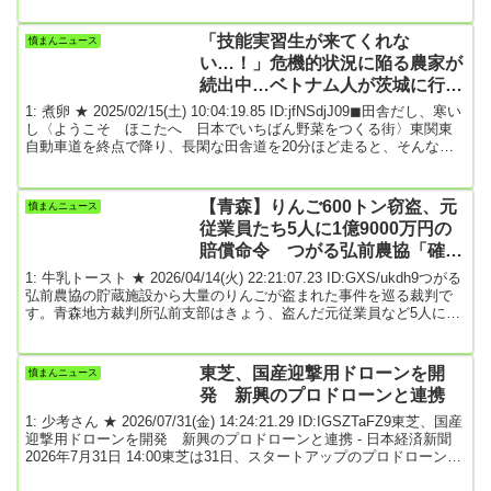
をお掛けしてしまい申し訳ない思いでいっぱいです。政治家として
の説明責任を果たす意味から、以下に事実関係を認めましたので、
「技能実習生が来てくれな
憤まんニュース
どうぞご一読ください。午後7:42 2026年1月7日※関連〈極秘文書
い…！」危機的状況に陥る農家が
入手〉「（統...
続出中…ベトナム人が茨城に行き
たがらない理由 「田舎だし、寒
1: 煮卵 ★ 2025/02/15(土) 10:04:19.85 ID:jfNSdjJ09◼田舎だし、寒い
いし」
し〈ようこそ ほこたへ 日本でいちばん野菜をつくる街〉東関東
自動車道を終点で降り、長閑な田舎道を20分ほど走ると、そんな看
板に迎えられた。農業産出額の野菜部門で全国1位を9年連続で獲得
した茨城県鉾田市だ。ただ、同市の日本一の座は、技能実習生によ
って支えられてきたと言っても過言ではない。鉾田市によると、同
【青森】りんご600トン窃盗、元
憤まんニュース
市に暮らす技能実習生は'23年10月時点で3006人。人口約4万7000人
従業員たち5人に1億9000万円の
のうち6％以上...
賠償命令 つがる弘前農協「確実
に回収する」
1: 牛乳トースト ★ 2026/04/14(火) 22:21:07.23 ID:GXS/ukdh9つがる
弘前農協の貯蔵施設から大量のりんごが盗まれた事件を巡る裁判で
す。青森地方裁判所弘前支部はきょう、盗んだ元従業員など5人に対
し、損害賠償としてつがる弘前農協におよそ1億9000万円を支払うよ
う命じました。この裁判は、つがる弘前農協が元従業員など5人を相
手取り、2億3000万円の損害賠償を求めているものです。5人は2020
東芝、国産迎撃用ドローンを開
憤まんニュース
年2月から2023年6月までの間に、農協の貯蔵施設からおよそ600トン
発 新興のプロドローンと連携
のり...
1: 少考さん ★ 2026/07/31(金) 14:24:21.29 ID:IGSZTaFZ9東芝、国産
迎撃用ドローンを開発 新興のプロドローンと連携 - 日本経済新聞
2026年7月31日 14:00東芝は31日、スタートアップのプロドローン
（名古屋市）とドローンを迎撃するための国産ドローン開発を始め