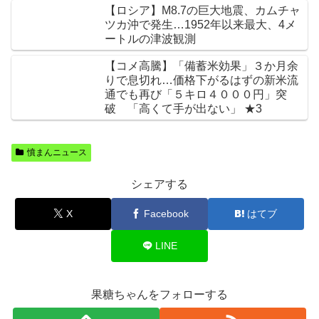
【ロシア】M8.7の巨大地震、カムチャ
ツカ沖で発生…1952年以来最大、4メ
ートルの津波観測
【コメ高騰】「備蓄米効果」３か月余
りで息切れ…価格下がるはずの新米流
通でも再び「５キロ４０００円」突
破 「高くて手が出ない」 ★3
憤まんニュース
シェアする
X
Facebook
はてブ
LINE
果糖ちゃんをフォローする