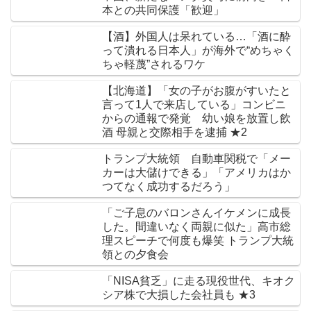
本との共同保護「歓迎」
【酒】外国人は呆れている…「酒に酔
って潰れる日本人」が海外で“めちゃく
ちゃ軽蔑”されるワケ
【北海道】「女の子がお腹がすいたと
言って1人で来店している」コンビニ
からの通報で発覚 幼い娘を放置し飲
酒 母親と交際相手を逮捕 ★2
トランプ大統領 自動車関税で「メー
カーは大儲けできる」「アメリカはか
つてなく成功するだろう」
「ご子息のバロンさんイケメンに成長
した。間違いなく両親に似た」高市総
理スピーチで何度も爆笑 トランプ大統
領との夕食会
「NISA貧乏」に走る現役世代、キオク
シア株で大損した会社員も ★3