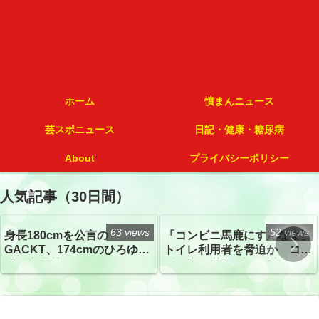
ホーム
憤まんニュース
芸スポニュース
日記・健康・糖尿病
About
プライバシーポリシー
人気記事（30日間）
63 views
52 views
身長180cmを公言の
「コンビニ馬鹿にすんなよ」
GACKT、174cmのひろゆき
トイレ利用者を脅迫か コン
氏と身長差“ほぼなし”でネッ
ビニ店経営者2人を逮捕
トざわつき イベントでの写
真が話題