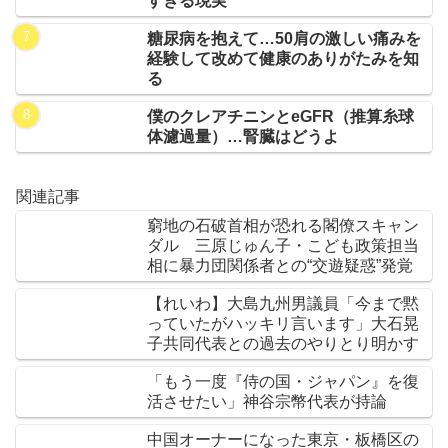
すぎる現実
糖尿病を抱えて…50肩の激しい痛みを
経験して改めて健康のありがたみを知
る
僕のクレアチニンとeGFR（推算糸球
体濾過量）…腎臓はどうよ
関連記事
窮地の石破首相が恐れる閣僚スキャン
ダル 三原じゅん子・こども政策担当
相に暴力団関係者との“交遊疑惑”発覚
【れいわ】大島九州男議員「今まで黙
っていたがハッキリ言います」大石晃
子共同代表との過去のやりとり明かす
「もう一度『侍の国・ジャパン』を復
活させたい」神谷宗幣代表が持論
中国オーナーになった東京・板橋区の