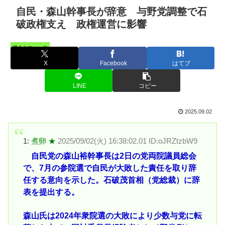
自民・森山幹事長が辞意 与野党調整で石
破政権支え 政権運営に影響
憤まんニュース
X
Facebook
はてブ
LINE
コピー
2025.09.02
1:
煮卵 ★
2025/09/02(火) 16:38:02.01 ID:oJRZtzbW9
自民党の森山裕幹事長は2日の党両院議員総会
で、7月の参院選で自民が大敗した責任を取り辞
任する意向を示した。石破茂首相（党総裁）に辞
表を提出する。
森山氏は2024年衆院選の大敗により少数与党に転