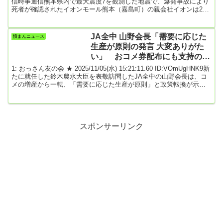
信時事通信熊本県内で最大震度7を観測した地震で、爆発事故により
死者が確認されたイオンモール熊本（嘉島町）の親会社イオンは29
日、「ご遺族、負傷された皆さまに深くおわびする」とのコメント
を出した。イオンは、モールに出店する専門店並びにグループ従業
員ら約2700人に関し、「4人の安否が依然不明」と明らかにするとと
JA全中 山野会長「需要に応じた
憤まんニュース
もに、消防や警察と連携し、「捜索と救出に全力を尽くす」として
生産が原則の発言 大変ありがた
いる。...
い」 おコメ券配布にも支持の姿
勢…就任祝いのため鈴木農水大臣
1: おっさん友の会 ★ 2025/11/05(水) 15:21:11.60 ID:VOmUgHNK9新
を訪問
たに就任した鈴木農水大臣を表敬訪問したJA全中の山野会長は、コ
メの増産から一転、「需要に応じた生産が原則」と政策転換が示さ
れていることについて賛同する考えを示しました。全国農業協同組
合中央会 山野徹 会長「需要に応じた生産が原則というメッセージ
をいち早く出していただいたことも、大変ありがたく思っていると
ころでございます」JAグループの山野会長らはきょう、大臣の就任
祝いのため農水省を訪れました。...
スポンサーリンク