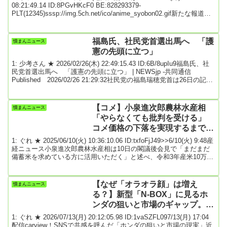
08:21:49.14 ID:8PGvHKcF0 BE:828293379-
PLT(12345)sssp://img.5ch.net/ico/anime_syobon02.gif新たな報道に
よると、イーロン・マスク氏とスコット・ベセント財務長官の校庭
での乱闘が、マスク氏とドナルド・トランプ氏の厄介な破局の一因
となったという。ワシントンポスト紙はトランプ大統領の盟友ステ
福島氏、社民党首選出馬へ 「護
憤まんニュース
ィーブ・バノン氏へのインタビューで、マスク氏が「ラグビー...
憲の先頭に立つ」
1: 少考さん ★ 2026/02/26(木) 22:49:15.43 ID:6B/8upIu9福島氏、社
民党首選出馬へ 「護憲の先頭に立つ」 | NEWSjp -共同通信
Published 2026/02/26 21:29:32社民党の福島瑞穂党首は26日の記者
会見で、3月4日告示の党首選に立候補すると表明した。「護憲の先
頭に立って頑張らなければならない。社民を大きくする」と語っ
た。出馬表明は福島氏が初。社民は告示日を3月6日で調整していた
【コメ】小泉進次郎農林水産相
憤まんニュース
が4日に前倒しした。21、22両日投票、23日に開票す...
「やらなくても批判を受ける」
コメ価格の下落を実現するまで備
蓄米放出を継続する考え
1: ぐれ ★ 2025/06/10(火) 10:36:10.06 ID:txfoFjJ49>>6/10(火) 9:48産
経ニュース小泉進次郎農林水産相は10日の閣議後会見で「まだまだ
備蓄米を求めている方に活用いただく」と述べ、令和3年産米10万ト
ンと2年産米10万トンの計20万トンを新たに売り渡すと発表した。小
泉農水相は「やらなくても批判を受ける」と、コメ価格の下落を実
現するまで備蓄米放出を継続する考えを示した。11日午前10時から
【なぜ「オラオラ顔」は増え
憤まんニュース
随意契約の受け付けを開始し、3年産米が上限に達した場合に、2
る？】新型「N-BOX」に見るホ
年...
ンダの狙いと市場のギャップ。日
本で「メッキグリル」が支持され
1: ぐれ ★ 2026/07/13(月) 20:12:05.98 ID:1vaSZFL097/13(月) 17:04
る理由
配信carview！SNSで共感を呼んだ「ホンダの狙いと市場の現実」近