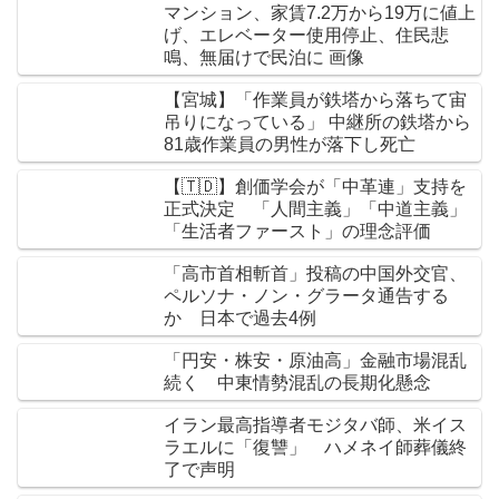
マンション、家賃7.2万から19万に値上
げ、エレベーター使用停止、住民悲
鳴、無届けで民泊に 画像
【宮城】「作業員が鉄塔から落ちて宙
吊りになっている」 中継所の鉄塔から
81歳作業員の男性が落下し死亡
【🇹🇩】創価学会が「中革連」支持を
正式決定 「人間主義」「中道主義」
「生活者ファースト」の理念評価
「高市首相斬首」投稿の中国外交官、
ペルソナ・ノン・グラータ通告する
か 日本で過去4例
「円安・株安・原油高」金融市場混乱
続く 中東情勢混乱の長期化懸念
イラン最高指導者モジタバ師、米イス
ラエルに「復讐」 ハメネイ師葬儀終
了で声明