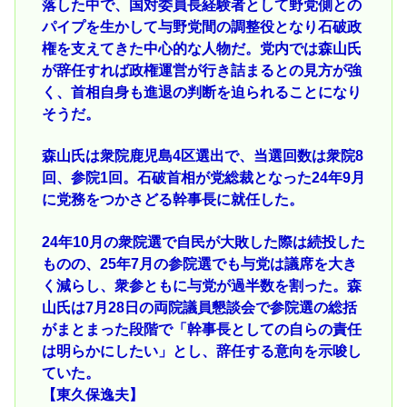
落した中で、国対委員長経験者として野党側との
パイプを生かして与野党間の調整役となり石破政
権を支えてきた中心的な人物だ。党内では森山氏
が辞任すれば政権運営が行き詰まるとの見方が強
く、首相自身も進退の判断を迫られることになり
そうだ。
森山氏は衆院鹿児島4区選出で、当選回数は衆院8
回、参院1回。石破首相が党総裁となった24年9月
に党務をつかさどる幹事長に就任した。
24年10月の衆院選で自民が大敗した際は続投した
ものの、25年7月の参院選でも与党は議席を大き
く減らし、衆参ともに与党が過半数を割った。森
山氏は7月28日の両院議員懇談会で参院選の総括
がまとまった段階で「幹事長としての自らの責任
は明らかにしたい」とし、辞任する意向を示唆し
ていた。
【東久保逸夫】