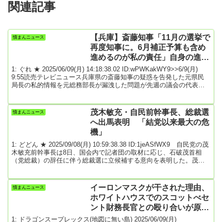
関連記事
【兵庫】斎藤知事「11月の選挙で
憤まんニュース
再度知事に。6月補正予算も含め
進めるのが私の責任」自身の進退
問う声に 元総務部長への指示を
1: ぐれ ★ 2025/06/09(月) 14:18:38.02 ID:wPWKakWY9>>6/9(月)
改めて否定
9:55読売テレビニュース兵庫県の斎藤知事の疑惑を告発した元県民
局長の私的情報を元総務部長が漏洩した問題が先週の議会の代表質
問でも追及されるなか、9日、斎藤知事は登庁時に報道陣の取材に応
じ「組織の長として責任があり、給与をカットしたい」と改めて話
しました。斎藤知事は自身による漏洩の指示を否定しています。斎
茂木敏充・自民前幹事長、総裁選
憤まんニュース
藤知事は9日、登庁時の取材で「私は組織の長として責任を感じてい
へ出馬表明 「結党以来最大の危
るので、給与をカットさ...
機」
1: どどん ★ 2025/09/08(月) 10:59:38.38 ID:1jeASfWX9 自民党の茂
木敏充前幹事長は8日、国会内で記者団の取材に応じ、石破茂首相
（党総裁）の辞任に伴う総裁選に立候補する意向を表明した。茂木
氏は「今、自民は衆参ともに過半数を割る結党以来の最大の危機に
ある。一日も早く一致結束して挙党態勢で新しい自民をつくってい
かなければならない」と述べた。近く正式に記者会見する。総裁選
イーロンマスクが干された理由、
憤まんニュース
に出馬の意向を示したのは、茂木氏が初めて。茂木氏は「誰が次の
ホワイトハウスでのスコットべセ
総裁になっても、この逆境から抜け出...
ント財務長官との殴り合いが原因
か
1: ドラゴンスープレックス(地図に無い島) 2025/06/09(月)