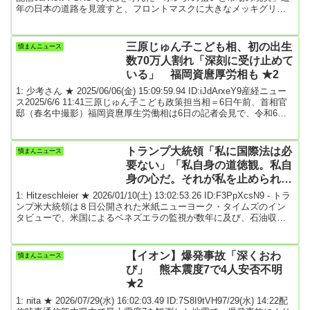
年の日本の道路を見渡すと、フロントマスクに大きなメッキグリル
をあしらった新型車が目立ちます。その象徴ともいえるのが、2026
年7月にマイナーチェンジモデルの発売が予定されているホンダの主
力軽自動車「N-BOX」です。今回の改良において、「N-BOXカスタ
三原じゅん子こども相、初の出生
憤まんニュース
ム」には新デザインのグリルが採用され、よりメッキ感が強く、...
数70万人割れ「深刻に受け止めて
いる」 福岡資麿厚労相も ★2
1: 少考さん ★ 2025/06/06(金) 15:09:59.94 ID:iJdArxeY9産経ニュー
ス2025/6/6 11:41三原じゅん子こども政策担当相＝6日午前、首相官
邸（春名中撮影）福岡資麿厚生労働相は6日の記者会見で、令和6年
の出生数が初めて70万人を割り込んだことを「重く受け止めてい
る」と述べ、少子化対策を進める考えを示した。三原じゅん子こど
も政策担当相も「深刻に受け止めている」として子育て支援を強化
トランプ大統領「私に国際法は必
憤まんニュース
し、所得の向上や働き方改革など背景にある課題への対応に政府全
要ない」「私自身の道徳観。私自
体で取り組むと強...
身の心だ。それが私を止められる
唯一のものだ」
1: Hitzeschleier ★ 2026/01/10(土) 13:02:53.26 ID:F3PpXcsN9 - トラ
ンプ米大統領は８日公開された米紙ニューヨーク・タイムズのイン
タビューで、米国によるベネズエラの監視が数年に及び、石油収入
を管理する可能性があると見方を示した。２時間に及ぶインタビュ
ーでは同紙は、ベネズエラの隣国コロンビアのペトロ大統領との１
時間に及んだ電話会談について、トランプ氏は軍事行動の可能性は
【イオン】爆発事故「深くおわ
憤まんニュース
撤回したようだと報じた。トランプ氏はベネズエラに対する監視期
び」 熊本震度7で4人安否不明
間について、「時...
★2
1: nita ★ 2026/07/29(水) 16:02:03.49 ID:7S8I9tVH97/29(水) 14:22配