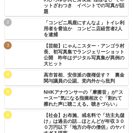
ットざわつき イベントでの写真が話
題
「コンビニ馬鹿にすんなよ」トイレ利
用者を脅迫か コンビニ店経営者2人
を逮捕
【芸能】にゃんこスター・アンゴラ村
長、初写真集でランジェリーショット
公開 昨年はデジタル写真集が異例の
大ヒット
高市首相、安倍派の復権促す？ 裏金
関与議員の公認、党内外から批判
NHKアナウンサーの「摩擦音」が“ス
ースー”気になる指摘相次ぐ「割れて
擦れた声に聴こえる。聴きづらい」
【社会】お布施、戒名料で「坊主丸儲
け」は過去の話…ほとんどが年収３０
０万円以下「地方の寺の僧侶」のヤバ