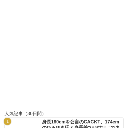
人気記事（30日間）
身長180cmを公言のGACKT、174cm
のひろゆき氏と身長差“ほぼなし”でネ