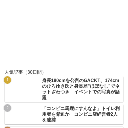
人気記事（30日間）
身長180cmを公言のGACKT、174cm
のひろゆき氏と身長差“ほぼなし”でネ
ットざわつき イベントでの写真が話
題
「コンビニ馬鹿にすんなよ」トイレ利
用者を脅迫か コンビニ店経営者2人
を逮捕