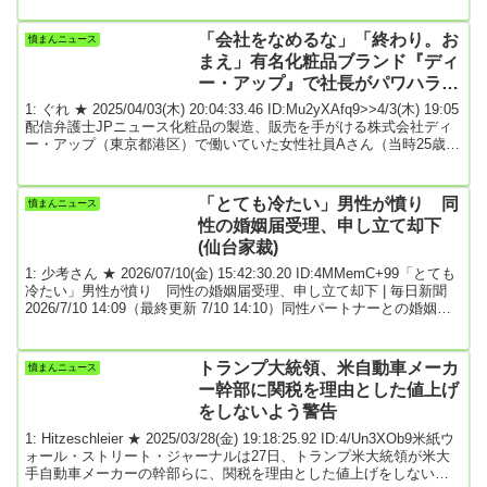
は、当党の外国人政策について、著しく公平性・中立性を欠いた内
容でした。これに対し、当党はTBSに対し、放送内容の可及的速や
「会社をなめるな」「終わり。お
憤まんニュース
かな検証と訂正を求める申入書を提出しました。しかし、TBS側...
まえ」有名化粧品ブランド『ディ
ー・アップ』で社長がパワハラ
自死した新入社員の遺族が会見
1: ぐれ ★ 2025/04/03(木) 20:04:33.46 ID:Mu2yXAfq9>>4/3(木) 19:05
配信弁護士JPニュース化粧品の製造、販売を手がける株式会社ディ
ー・アップ（東京都港区）で働いていた女性社員Aさん（当時25歳）
が、社長からパワハラを受け自死したとして、遺族とその代理人が2
日、都内で会見を開いた。遺族は同社らを相手に損害賠償請求訴訟
を提訴している。【動画】吉岡里帆さんが出演する同社のCM会見で
「とても冷たい」男性が憤り 同
憤まんニュース
は、Aさんが自死に至った経緯や、訴訟の状況について説明が行わ
性の婚姻届受理、申し立て却下
れ、出席し...
(仙台家裁)
1: 少考さん ★ 2026/07/10(金) 15:42:30.20 ID:4MMemC+99「とても
冷たい」男性が憤り 同性の婚姻届受理、申し立て却下 | 毎日新聞
2026/7/10 14:09（最終更新 7/10 14:10）同性パートナーとの婚姻届
受理を求めて申し立てた家事審判の却下を受けて記者会見に臨んだ
申立人の小浜耕治さん＝仙台市青葉区の仙台弁護士会館で2026年7月
10日午前11時57分、岩田優希撮影男性同士であることを理由に婚姻
トランプ大統領、米自動車メーカ
憤まんニュース
届が受理されなかったのは不当だとして、仙台市太白区の...
ー幹部に関税を理由とした値上げ
をしないよう警告
1: Hitzeschleier ★ 2025/03/28(金) 19:18:25.92 ID:4/Un3XOb9米紙ウ
ォール・ストリート・ジャーナルは27日、トランプ米大統領が米大
手自動車メーカーの幹部らに、関税を理由とした値上げをしないよ