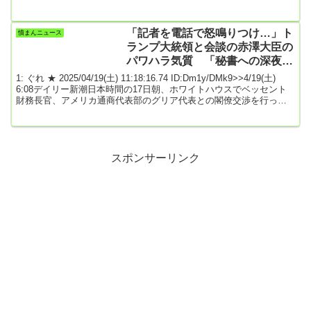
う彼女の発言に対して、《当日にやっても意味ない》《さすがに日
本の恥》と批判の声が殺到している。●セブンイレブンに問い合わせ
てみるとまた、集合場所が『セブン-イレブン大阪夢洲店横』、デモ
「記者を電話で怒鳴りつけ…」ト
憤まんニュース
コースが港区・南港・北港連絡線沿いをぐるりと1周するコースにな
ランプ大統領と会談の赤澤大臣の
っていたことを受けて、《集...
パワハラ気質 「秘書への深夜メ
ールは当たり前」
1: ぐれ ★ 2025/04/19(土) 11:18:16.74 ID:Dm1y/DMk9>>4/19(土)
6:08デイリー新潮日本時間の17日朝、ホワイトハウスでベッセント
財務長官、アメリカ通商代表部のグリア代表との閣僚交渉を行った
赤澤亮正経済再生担当相（64）。その赤澤氏には、以前から”ある問
題”が指摘されていて……。＊＊＊東京・永田町にある首相官邸の4階
大会議室。官邸の中でも使用頻度の高いこの部屋では、過去、緊急
災害対策本部会議なども行われてきた。大阪・関西万博の開会式を
翌日に控えた4...
スポンサーリンク