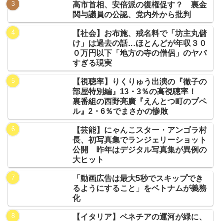
高市首相、安倍派の復権促す？ 裏金
関与議員の公認、党内外から批判
【社会】お布施、戒名料で「坊主丸儲
け」は過去の話…ほとんどが年収３０
０万円以下「地方の寺の僧侶」のヤバ
すぎる現実
【視聴率】りくりゅう出演の『徹子の
部屋特別編』13・3％の高視聴率！
裏番組の西野亮廣『えんとつ町のプペ
ル』2・6％でまさかの惨敗
【芸能】にゃんこスター・アンゴラ村
長、初写真集でランジェリーショット
公開 昨年はデジタル写真集が異例の
大ヒット
「動画広告は最大5秒でスキップでき
るようにすること」をベトナムが義務
化
【イタリア】ベネチアの運河が緑に、