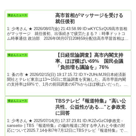
高市首相がマッサージを受ける
憤まんニュース
就任後初
1: 少考さん ★ 2026/08/07(金) 21:43:58.99 ID:wKYCSzQU9高市首相
がマッサージ 就任後初、出張続きで疲労たまる？：時事ドットコ
ム時事通信 政治部 2026年08月07日20時59分配信高市早苗首相は７
日夕、衆院第２議員会館の「療術治療室」でマッサージを受けた。
就任後初めて。出張続きで疲労がたまる中、英気を養ったとみられ
る。首相は３日に熊本地震の被災地を視察し、６日に広島の平和記
【日経世論調査】高市内閣支持
憤まんニュース
念式典に参列。９日には長崎の平和祈念式典に参列する予定だ。こ
率、ほぼ横ばい69% 国民会議
の治療室には首相就任前...
「負担増も議論を」76%
1: 蚤の市 ★ 2026/02/15(日) 19:17:15.72 ID:Y+2UHcMJ9日本経済新
聞社とテレビ東京は13〜15日に世論調査を実施した。高市早苗内閣
の支持率は69%で、1月の前回調査の67%からほぼ横ばいだった。
「支持しない」は前回と同率の26%だった。与野党で消費税減税を
議論する「国民会議」のテーマに関して聞いた。「減税と社会保障
の負担増や給付削減をセットで議論すべきだ」が76%で、「減税の
TBSテレビ『報道特集』“⾼い公
憤まんニュース
みを議論すればよい」は17%となった。国民会議は政府・与野党の
共性、公益性がある…”と参政党
ほか有識者らが参加する...
に回答
1: 少考さん ★ 2025/07/14(月) 17:37:23.81 ID:/K2ZvGzC9参政党 -
sanseito- | TBS『報道特集』の偏向報道に関する申入れと今後の対
応について2025.7.14令和7年7月12日にTBSテレビ『報道特集』で放
送された特集企画「外国人政策も争点に急浮上～参院選総力取材」