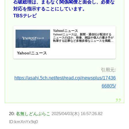
石破総理は、まもなく関係閣僚と面会し、必要な
対応を指示することにしています。
TBSテレビ
Yahoo!ニュース
Yahoo!ニュースは、新聞・通信社が配信する
ニュースのほか、映像、雑誌や個人の書き手が
執筆する記事など多種多様なニュースを掲載し
ています。
Yahoo!ニュース
引用元:
https://asahi.5ch.net/test/read.cgi/newsplus/17436
66805/
20:
名無しどんぶらこ
2025/04/03(木) 16:57:26.82
ID:kmXnYx9q0