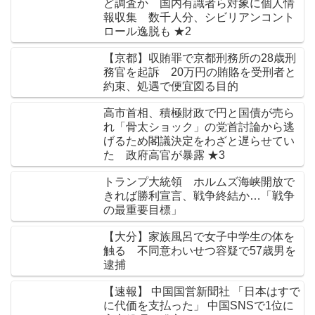
ど調査か 国内有識者ら対象に個人情
報収集 数千人分、シビリアンコント
ロール逸脱も ★2
【京都】収賄罪で京都刑務所の28歳刑
務官を起訴 20万円の賄賂を受刑者と
約束、処遇で便宜図る目的
高市首相、積極財政で円と国債が売ら
れ「骨太ショック」の党首討論から逃
げるため閣議決定をわざと遅らせてい
た 政府高官が暴露 ★3
トランプ大統領 ホルムズ海峡開放で
きれば勝利宣言、戦争終結か…「戦争
の最重要目標」
【大分】家族風呂で女子中学生の体を
触る 不同意わいせつ容疑で57歳男を
逮捕
【速報】 中国国営新聞社 「日本はすで
に代価を支払った」 中国SNSで1位に