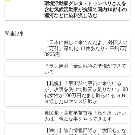
環境活動家グレタ・トゥンベリさんを
含む気候活動家が抗議で国内10都市の
運河などに染料流し込む
関連記事
「日本に何しに来てんだよ」 外国人の
「万引」深刻化（1件あたり）平均7万
8936円
イラン声明「全面戦争の準備ができて
いる」
【札幌】「宇宙船で宇宙に来ている
が、攻撃を受けて酸素が足りない」 80
代女性が100万円だまし取られる ＳＮ
Ｓ通じたロマンス詐欺か
自民党・高市早苗首相「私を潰したい
人は、色んな事をやってきます
【独自】陸自情報部隊が「愛国心」な