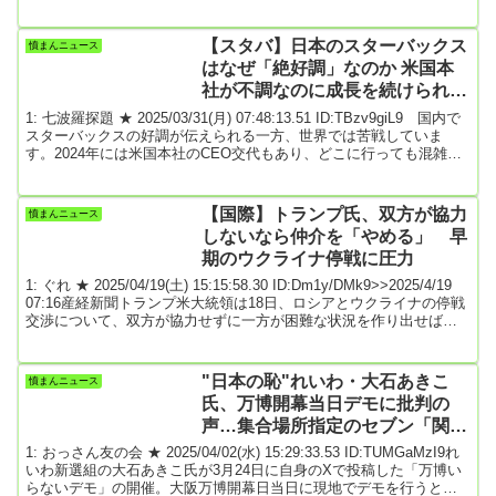
う警告していたと報じた。「ホワイトハウスは値上げの動きを好ま
しく思わないだろう」などと述べたという。※前スレトランプ大統
領、米自動車メーカー幹部に関税を理由とした値上げをしないよう
【スタバ】日本のスターバックス
憤まんニュース
警告 トランプ大統領、米自動車メーカー幹部に関税を理由とした値
はなぜ「絶好調」なのか 米国本
上げをしないよう...
社が不調なのに成長を続けられて
いる訳
1: 七波羅探題 ★ 2025/03/31(月) 07:48:13.51 ID:TBzv9giL9 国内で
スターバックスの好調が伝えられる一方、世界では苦戦していま
す。2024年には米国本社のCEO交代もあり、どこに行っても混雑し
ている国内とは反対に、経営の立て直し中なのです。世界では苦戦
しているのに、日本のスターバックスだけなぜ好調なのでしょう
か。筆者は一消費者として世界中のスターバックスを利用してお
【国際】トランプ氏、双方が協力
憤まんニュース
り、その違いは、ミッションに対してどこまで忠実なのかに尽きる
しないなら仲介を「やめる」 早
と考えています。流通小売り・サービ...
期のウクライナ停戦に圧力
1: ぐれ ★ 2025/04/19(土) 15:15:58.30 ID:Dm1y/DMk9>>2025/4/19
07:16産経新聞トランプ米大統領は18日、ロシアとウクライナの停戦
交渉について、双方が協力せずに一方が困難な状況を作り出せば、
米国は仲介を「やめる」と述べた。仲介をやめる事態は「望んでい
ない」と表明し、早期の停戦と和平の実現へ両国に圧力を強めた。
ホワイトハウスで記者団に語った。ルビオ国務長官は17日、ロシア
"日本の恥"れいわ・大石あきこ
憤まんニュース
のラブロフ外相との電話で、早期に交渉が進展しなければ「数日以
氏、万博開幕当日デモに批判の
内」に仲介努力...
声…集合場所指定のセブン「関与
はしておりません」と困惑
1: おっさん友の会 ★ 2025/04/02(水) 15:29:33.53 ID:TUMGaMzI9れ
いわ新選組の大石あきこ氏が3月24日に自身のXで投稿した「万博い
らないデモ」の開催。大阪万博開幕日当日に現地でデモを行うとい