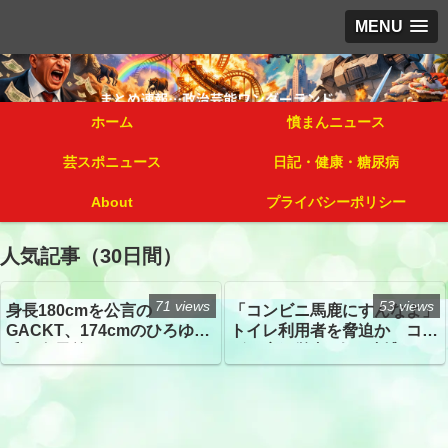
MENU
ホーム
憤まんニュース
芸スポニュース
日記・健康・糖尿病
About
プライバシーポリシー
人気記事（30日間）
71 views
53 views
身長180cmを公言の
「コンビニ馬鹿にすんなよ」
GACKT、174cmのひろゆき
トイレ利用者を脅迫か コン
氏と身長差“ほぼなし”でネッ
ビニ店経営者2人を逮捕
トざわつき イベントでの写
真が話題