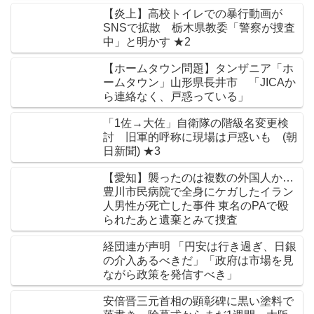
【炎上】高校トイレでの暴行動画が
SNSで拡散 栃木県教委「警察が捜査
中」と明かす ★2
【ホームタウン問題】タンザニア「ホ
ームタウン」山形県長井市 「JICAか
ら連絡なく、戸惑っている」
「1佐→大佐」自衛隊の階級名変更検
討 旧軍的呼称に現場は戸惑いも (朝
日新聞) ★3
【愛知】襲ったのは複数の外国人か…
豊川市民病院で全身にケガしたイラン
人男性が死亡した事件 東名のPAで殴
られたあと遺棄とみて捜査
経団連が声明 「円安は行き過ぎ、日銀
の介入あるべきだ」「政府は市場を見
ながら政策を発信すべき」
安倍晋三元首相の顕彰碑に黒い塗料で