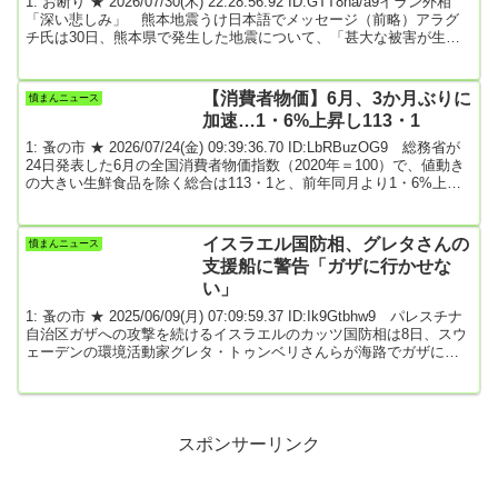
1: お断り ★ 2026/07/30(木) 22:28:56.92 ID:GTT8ha/a9イラン外相
「深い悲しみ」 熊本地震うけ日本語でメッセージ（前略）アラグ
チ氏は30日、熊本県で発生した地震について、「甚大な被害が生じ
たことに深い悲しみを覚えております」としたうえで、「イラン政
府と国民を代表し、被災者とご遺族に心よりお見舞いとお悔やみを
申し上げます」と日本語で投稿しました。さらに、「犠牲者の方々
【消費者物価】6月、3か月ぶりに
憤まんニュース
のご冥福、負傷者の早期回復、そして被災地の一日も早い復旧・復
加速…1・6%上昇し113・1
興をお祈りいたします」と記し、哀悼...
1: 蚤の市 ★ 2026/07/24(金) 09:39:36.70 ID:LbRBuzOG9 総務省が
24日発表した6月の全国消費者物価指数（2020年＝100）で、値動き
の大きい生鮮食品を除く総合は113・1と、前年同月より1・6%上昇
した。5月（1・4%上昇）より上げ幅を拡大し、3か月ぶりに加速し
た。読売新聞 2026/07/24 08:35引用元: 4: 名無しどんぶらこ
2026/07/24(金) 09:41:19.87 ID:3tfmir/u0トカゲノミクスの果実が実っ
イスラエル国防相、グレタさんの
憤まんニュース
た5: 名無し...
支援船に警告「ガザに行かせな
い」
1: 蚤の市 ★ 2025/06/09(月) 07:09:59.37 ID:Ik9Gtbhw9 パレスチナ
自治区ガザへの攻撃を続けるイスラエルのカッツ国防相は8日、スウ
ェーデンの環境活動家グレタ・トゥンベリさんらが海路でガザに向
かっていることについて、「船がガザに到達しないよう、あらゆる
手段を講じて阻止するよう軍に指示した」と述べた。自身のX（旧ツ
イッター）に投稿した。投稿では、グレタさんを「反ユダヤ主義
だ」と非難したうえで、「明確に言っておく。引き返すべきだ。あ
なたがガザに到達することはない」...
スポンサーリンク