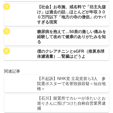
【社会】お布施、戒名料で「坊主丸儲
け」は過去の話…ほとんどが年収３０
０万円以下「地方の寺の僧侶」のヤバ
すぎる現実
糖尿病を抱えて…50肩の激しい痛みを
経験して改めて健康のありがたみを知
る
僕のクレアチニンとeGFR（推算糸球
体濾過量）…腎臓はどうよ
関連記事
【不起訴】NHK党 立花党首ら3人 参
院選ポスターで名誉毀損容疑＜仙台地
検＞
【石川】留置所でカレーが冷たいとお
巡りさんに投げつけた自称自営業男逮
捕