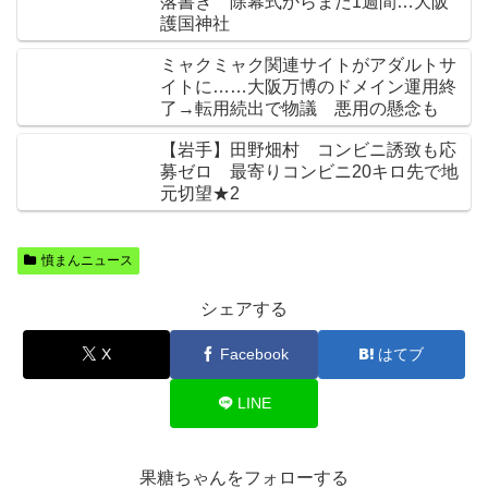
落書き 除幕式からまだ1週間…大阪
護国神社
ミャクミャク関連サイトがアダルトサ
イトに……大阪万博のドメイン運用終
了→転用続出で物議 悪用の懸念も
【岩手】田野畑村 コンビニ誘致も応
募ゼロ 最寄りコンビニ20キロ先で地
元切望★2
憤まんニュース
シェアする
X
Facebook
はてブ
LINE
果糖ちゃんをフォローする