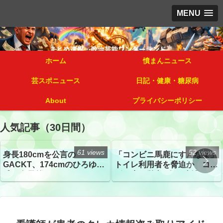
MENU
ホーム
憤まんニュース
芸スポニュース
日記・健康・糖尿病
About
プライバシーポリシー
人気記事（30日間）
61 views
52 views
身長180cmを公言の
「コンビニ馬鹿にすんなよ」
GACKT、174cmのひろゆき
トイレ利用者を脅迫か コン
氏と身長差“ほぼなし”でネッ
ビニ店経営者2人を逮捕
トざわつき イベントでの写
真が話題