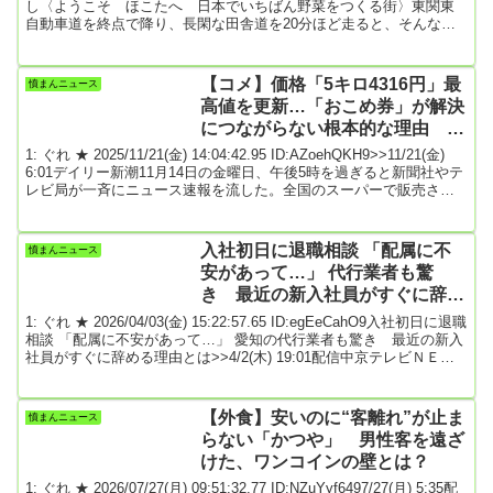
いし」
し〈ようこそ ほこたへ 日本でいちばん野菜をつくる街〉東関東
自動車道を終点で降り、長閑な田舎道を20分ほど走ると、そんな看
板に迎えられた。農業産出額の野菜部門で全国1位を9年連続で獲得
した茨城県鉾田市だ。ただ、同市の日本一の座は、技能実習生によ
って支えられてきたと言っても過言ではない。鉾田市によると、同
【コメ】価格「5キロ4316円」最
憤まんニュース
市に暮らす技能実習生は'23年10月時点で3006人。人口約4万7000人
高値を更新…「おこめ券」が解決
のうち6％以上...
につながらない根本的な理由 コ
メ農家が危機感をあらわにする
1: ぐれ ★ 2025/11/21(金) 14:04:42.95 ID:AZoehQKH9>>11/21(金)
「離農」★2
6:01デイリー新潮11月14日の金曜日、午後5時を過ぎると新聞社やテ
レビ局が一斉にニュース速報を流した。全国のスーパーで販売され
たコメ5キロの平均価格が3日から9日の週で4316円に達し、過去最高
を更新したと農林水産省が発表したのだ。これまでの最高価格は5月
12日から18日の週で平均4285円だった。（全2回の第1回）＊＊＊農
入社初日に退職相談 「配属に不
憤まんニュース
水省の発表を詳しく見てみよう。そもそもコメ価格の高騰は昨...
安があって…」 代行業者も驚
き 最近の新入社員がすぐに辞め
る理由とは
1: ぐれ ★ 2026/04/03(金) 15:22:57.65 ID:egEeCahO9入社初日に退職
相談 「配属に不安があって…」 愛知の代行業者も驚き 最近の新入
社員がすぐに辞める理由とは>>4/2(木) 19:01配信中京テレビＮＥＷ
Ｓ新年度を迎え、真新しいスーツに身を包み入社式を終えた新社会
人。新社会人：「営業回りということもあって、コミュニケーショ
ン能力がないとできないので、そこを特にがんばっていきたい」
【外食】安いのに“客離れ”が止ま
憤まんニュース
「自分のやれることを精いっぱいやっていこうかな」そんな、やる
らない「かつや」 男性客を遠ざ
気あふれる新入社員...
けた、ワンコインの壁とは？
1: ぐれ ★ 2026/07/27(月) 09:51:32.77 ID:NZuYyf6497/27(月) 5:35配