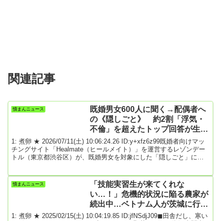
関連記事
既婚男女600人に聞く→配偶者へ
憤まんニュース
の《隠しごと》 約2割「浮気・
不倫」を超えたトップ回答が生々
しかった
1: 煮卵 ★ 2026/07/11(土) 10:06:24.26 ID:y+xfz6z99既婚者向けマッ
チングサイト「Healmate（ヒールメイト）」を運営するレゾンデー
トル（東京都渋谷区）が、既婚男女を対象にした「隠しごと」に関
する実態調査を行い、その結果を発表しました。配偶者への“隠しご
と”とは？調査は6月8～9日、20～59歳の既婚男女のうち、「配偶者
への『隠しごと』がある」と回答した人の中からインターネットリ
「技能実習生が来てくれな
憤まんニュース
サーチで実施。計600人（男女各300人）から有効回答を得ていま
い…！」危機的状況に陥る農家が
す。まず、「...
続出中…ベトナム人が茨城に行き
たがらない理由 「田舎だし、寒
1: 煮卵 ★ 2025/02/15(土) 10:04:19.85 ID:jfNSdjJ09◼田舎だし、寒い