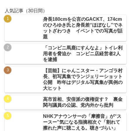
人気記事（30日間）
身長180cmを公言のGACKT、174cm
のひろゆき氏と身長差“ほぼなし”でネ
ットざわつき イベントでの写真が話
題
「コンビニ馬鹿にすんなよ」トイレ利
用者を脅迫か コンビニ店経営者2人
を逮捕
【芸能】にゃんこスター・アンゴラ村
長、初写真集でランジェリーショット
公開 昨年はデジタル写真集が異例の
大ヒット
高市首相、安倍派の復権促す？ 裏金
関与議員の公認、党内外から批判
NHKアナウンサーの「摩擦音」が“ス
ースー”気になる指摘相次ぐ「割れて
擦れた声に聴こえる。聴きづらい」