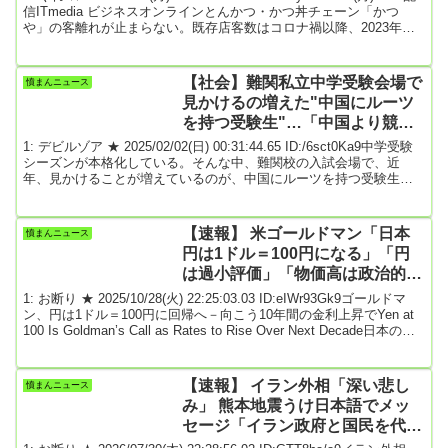
信ITmedia ビジネスオンラインとんかつ・かつ丼チェーン「かつ
や」の客離れが止まらない。既存店客数はコロナ禍以降、2023年度
まで前期比で増加し続けていたが、2024年9月以降は前年割れに転じ
た。2025年度は前年度比98.8％で、2026年度も1～6月実績で同
93.9％だった。最近の外食産業で客離れが深刻なのは「餃子の王
【社会】難関私立中学受験会場で
憤まんニュース
将」といった客単価が1200円を超えるチェーンだ。一方...
見かけるの増えた"中国にルーツ
を持つ受験生"…「中国より競争
緩い」「留学制度充実してる」
1: デビルゾア ★ 2025/02/02(日) 00:31:44.65 ID:/6sct0Ka9中学受験
シーズンが本格化している。そんな中、難関校の入試会場で、近
年、見かけることが増えているのが、中国にルーツを持つ受験生の
親子だ。入学者の約1割を占めるという進学校も。日本の私立中高に
も国際化の波が打ち寄せている。埼玉県の中学入試初日の10日、進
学校の栄東中学へ続く道には、「東大クラス」など約80人の定員に
【速報】 米ゴールドマン「日本
憤まんニュース
約5千人の受験生の列ができた。その中から中国語の話し声がちらほ
円は1ドル＝100円になる」「円
ら聞こえてくる。日本の中高一...
は過小評価」「物価高は政治的に
不人気、金融政策正常化で」
1: お断り ★ 2025/10/28(火) 22:25:03.03 ID:eIWr93Gk9ゴールドマ
ン、円は1ドル＝100円に回帰へ－向こう10年間の金利上昇でYen at
100 Is Goldman’s Call as Rates to Rise Over Next Decade日本の金
融政策の正常化が進む中で、円の「過小評価」が今後10年で解消に
向かうと、ゴールドマン・サックスが予想した。同社によると、イ
ールドカーブコントロール（長短金利操作）などの措置が公正価値
【速報】 イラン外相「深い悲し
憤まんニュース
に対して円を大幅に割安...
み」 熊本地震うけ日本語でメッ
セージ「イラン政府と国民を代表
して被災者とご遺族に…」