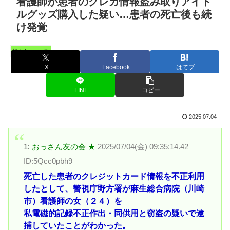
看護師が患者のクレカ情報盗み取りアイド
ルグッズ購入した疑い…患者の死亡後も続
け発覚
憤まんニュース
X
Facebook
はてブ
LINE
コピー
2025.07.04
1:
おっさん友の会 ★
2025/07/04(金) 09:35:14.42
ID:5Qcc0pbh9
死亡した患者のクレジットカード情報を不正利用
したとして、警視庁野方署が麻生総合病院（川崎
市）看護師の女（２４）を
私電磁的記録不正作出・同供用と窃盗の疑いで逮
捕していたことがわかった。