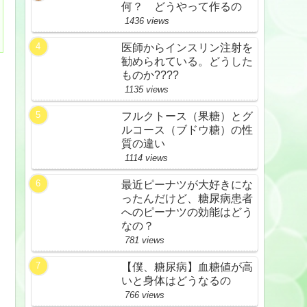
何？ どうやって作るの
1436 views
医師からインスリン注射を
勧められている。どうした
ものか????
1135 views
フルクトース（果糖）とグ
ルコース（ブドウ糖）の性
質の違い
1114 views
最近ピーナツが大好きにな
ったんだけど、糖尿病患者
へのピーナツの効能はどう
なの？
781 views
【僕、糖尿病】血糖値が高
いと身体はどうなるの
766 views