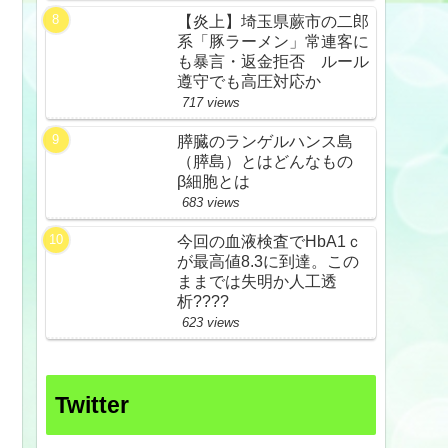
【炎上】埼玉県蕨市の二郎
系「豚ラーメン」常連客に
も暴言・返金拒否 ルール
遵守でも高圧対応か
717 views
膵臓のランゲルハンス島
（膵島）とはどんなもの
β細胞とは
683 views
今回の血液検査でHbA1ｃ
が最高値8.3に到達。この
ままでは失明か人工透
析????
623 views
Twitter