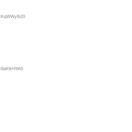
ID:KqWWyIb20
D:8aKIkH9A0