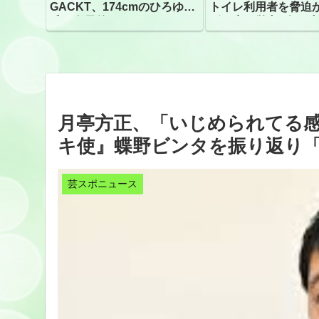
GACKT、174cmのひろゆき
トイレ利用者を脅迫
氏と身長差“ほぼなし”でネッ
ビニ店経営者2人を逮
トざわつき イベントでの写
真が話題
月亭方正、「いじめられてる
キ使』蝶野ビンタを振り返り「
芸スポニュース