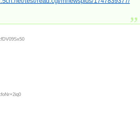
9.5ch.net/test/read.cgi/mnewsplus/1747839377/
D:fDV09Sx50
:foNr+2iq0