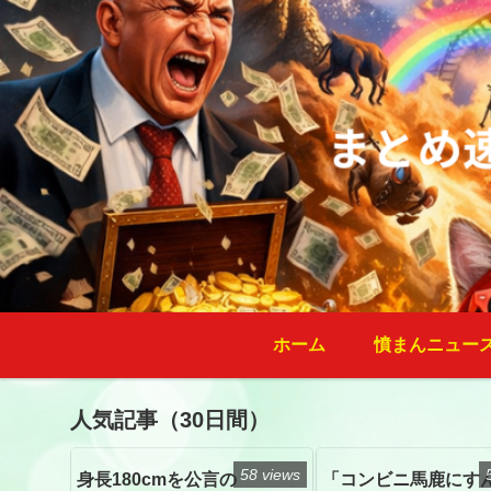
ホーム
憤まんニュー
人気記事（30日間）
58 views
身長180cmを公言の
「コンビニ馬鹿にす