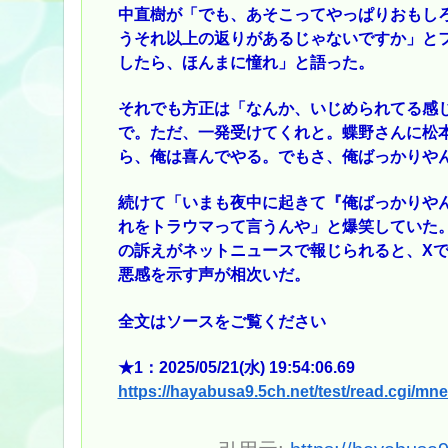
中直樹が「でも、あそこってやっぱりおもし
うそれ以上の返りがあるじゃないですか」と
したら、ほんまに憧れ」と語った。
それでも方正は「なんか、いじめられてる感
で。ただ、一発受けてくれと。蝶野さんに松
ら、俺は喜んでやる。でもさ、俺ばっかりや
続けて「いまも夜中に起きて『俺ばっかりや
れをトラウマって言うんや」と爆笑していた
の訴えがネットニュースで報じられると、X
悪感を示す声が相次いだ。
全文はソースをご覧ください
★1：2025/05/21(水) 19:54:06.69
https://hayabusa9.5ch.net/test/read.cgi/m