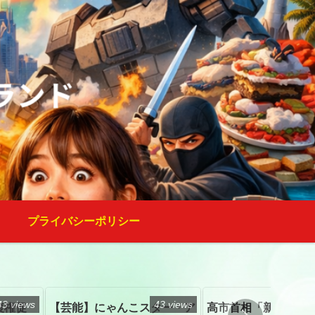
プライバシーポリシー
43 views
43 views
復権促
【芸能】にゃんこスター・ア
高市首相「新たな国