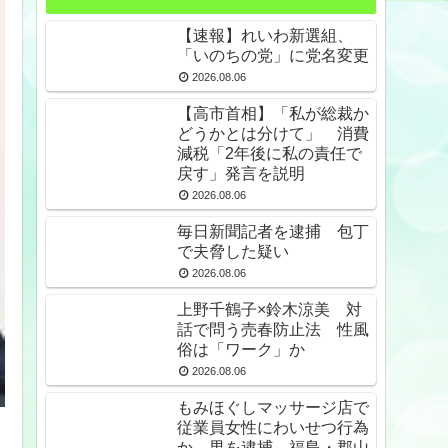
【速報】れいわ新選組、
「いのちの党」に党名変更
2026.08.06
【高市首相】「私が総裁か
どうかとは分けて」 消費
減税「2年後に私の責任で
戻す」発言を説明
2026.08.06
毎日新聞記者を逮捕 包丁
で夫脅した疑い
2026.08.06
上野千鶴子×鈴木涼美 対
話で問う売春防止法 性風
俗は「ワーク」か
2026.08.06
もみほぐしマッサージ店で
従業員女性にわいせつ行為
か 男を逮捕 福島・郡山