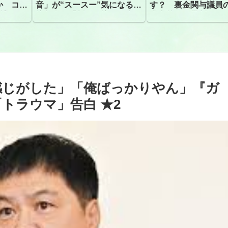
か コン
音」が“スースー”気になる指
す？ 裏金関与議員
捕
摘相次ぐ「割れて擦れた声に
党内外から批判
聴こえる。聴きづらい」
感じがした」「俺ばっかりやん」『ガ
トラウマ」告白 ★2