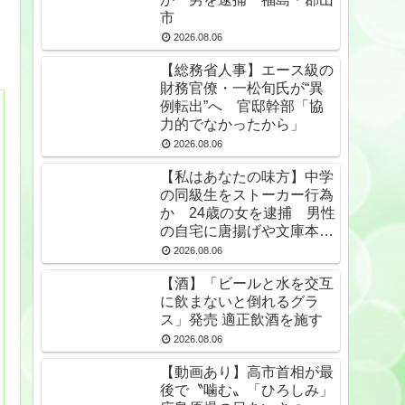
市
2026.08.06
【総務省人事】エース級の
財務官僚・一松旬氏が“異
例転出”へ 官邸幹部「協
力的でなかったから」
2026.08.06
【私はあなたの味方】中学
の同級生をストーカー行為
か 24歳の女を逮捕 男性
の自宅に唐揚げや文庫本な
ど繰り返し届ける / 兵庫県
2026.08.06
★2
【酒】「ビールと水を交互
に飲まないと倒れるグラ
ス」発売 適正飲酒を施す
2026.08.06
【動画あり】高市首相が最
後で〝噛む〟「ひろしみ」