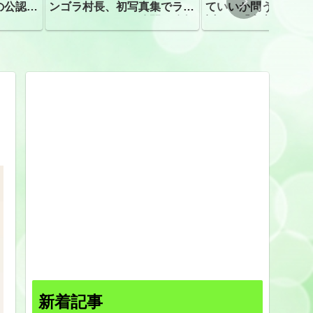
の公認、
ンゴラ村長、初写真集でラン
ていいか問う」 受
ジェリーショット公開 昨年
訴え！「高市自民に
はデジタル写真集が異例の大
ヒット
新着記事