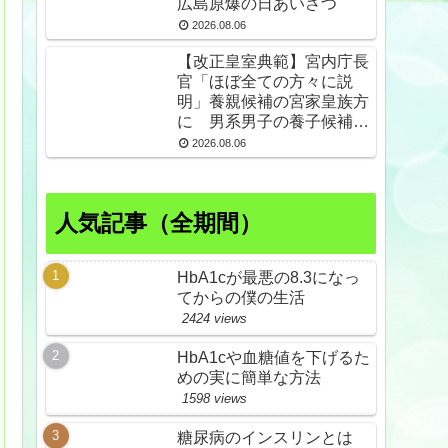
広島原爆の日あいさつ
2026.08.06
【改正皇室典範】宮内庁長
官「ほぼ全ての方々に説
明」養親候補の宮家皇族方
に 男系男子の養子候補は
「把握せず」
2026.08.06
人気記事（全期間）
HbA1cが最悪の8.3になっ
てからの僕の生活
2424 views
HbA1cや血糖値を下げるた
めの実に簡単な方法
1598 views
糖尿病のインスリンとは