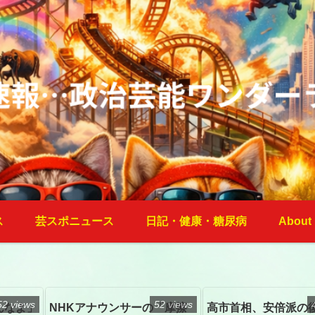
ス
芸スポニュース
日記・健康・糖尿病
About
52 views
52 views
んなよ」
NHKアナウンサーの「摩擦
高市首相、安倍派の