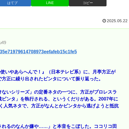
はてブ
LINE
コピー
2025.05.22
u49
48235e71979614708973eefafeb15c1fe5
の使いやあらへんで！』（日本テレビ系）に、月亭方正が
で方正に繰り出されたビンタについて振り返った。
けないシリーズ」の定番ネタの一つに、方正がプロレスラ
ビンタ」を執行される、というくだりがある。2007年に
が続く人気ネタで、方正がなんとかビンタから逃げようと抵抗
されるのなんか嫌や……」と本音をこぼした。ココリコ田