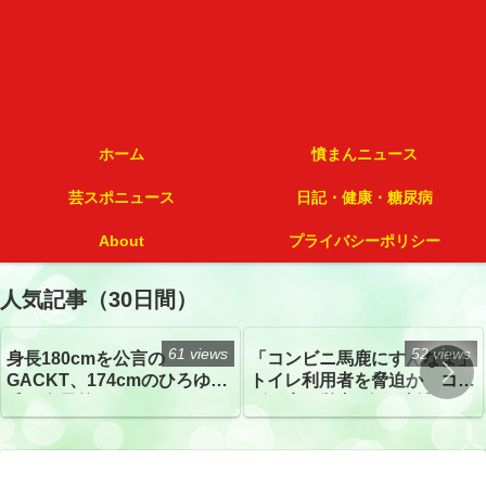
ホーム
憤まんニュース
芸スポニュース
日記・健康・糖尿病
About
プライバシーポリシー
人気記事（30日間）
61 views
52 views
身長180cmを公言の
「コンビニ馬鹿にすんなよ」
GACKT、174cmのひろゆき
トイレ利用者を脅迫か コン
氏と身長差“ほぼなし”でネッ
ビニ店経営者2人を逮捕
トざわつき イベントでの写
真が話題