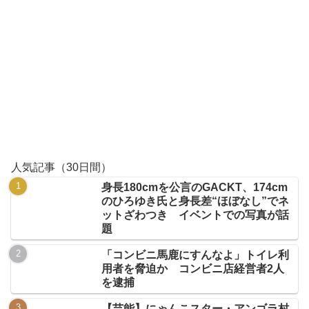
人気記事（30日間）
身長180cmを公言のGACKT、174cm
のひろゆき氏と身長差“ほぼなし”でネ
ットざわつき イベントでの写真が話
題
「コンビニ馬鹿にすんなよ」トイレ利
用者を脅迫か コンビニ店経営者2人
を逮捕
【芸能】にゃんこスター・アンゴラ村