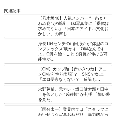
関連記事
【乃木坂46】人気メンバー “一糸まと
わぬ姿” が物議 1st写真集に「裸体は
求めてない」「日本のアイドル文化お
かしい」の声も
身長164センチの山田涼介が“体型のコ
ンプレックス”明かす「O脚なんです
よ」O脚を治すことで身長が伸びる可
能性が…
【CM】カップ麺【赤いきつね】アニ
メCMが "性的表現"？ SNSで炎上、
「エロ要素なくない？」反論も…
永野芽郁、元カレ・坂口健太郎と田中
圭を落とした “必殺技” が判明 「怖い夢
を見た」
【国分太一】業界内では「スタッフに
わいせつな写真おねだり、暴力的な言