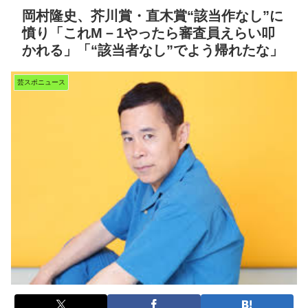
岡村隆史、芥川賞・直木賞“該当作なし”に
憤り「これM－1やったら審査員えらい叩
かれる」「“該当者なし”でよう帰れたな」
芸スポニュース