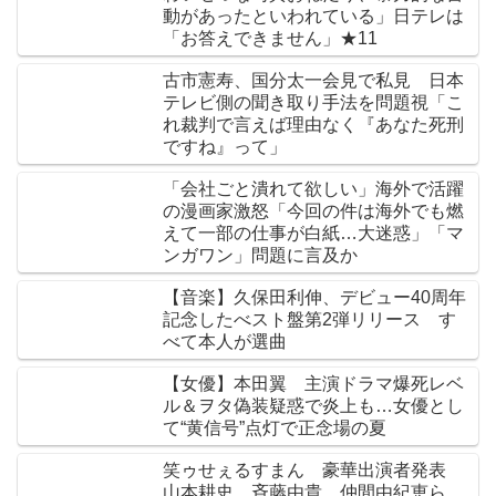
動があったといわれている」日テレは
「お答えできません」★11
古市憲寿、国分太一会見で私見 日本
テレビ側の聞き取り手法を問題視「こ
れ裁判で言えば理由なく『あなた死刑
ですね』って」
「会社ごと潰れて欲しい」海外で活躍
の漫画家激怒「今回の件は海外でも燃
えて一部の仕事が白紙…大迷惑」「マ
ンガワン」問題に言及か
【音楽】久保田利伸、デビュー40周年
記念したべスト盤第2弾リリース す
べて本人が選曲
【女優】本田翼 主演ドラマ爆死レベ
ル＆ヲタ偽装疑惑で炎上も…女優とし
て“黄信号”点灯で正念場の夏
笑ゥせぇるすまん 豪華出演者発表
山本耕史、斉藤由貴、仲間由紀恵ら