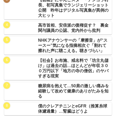
長、初写真集でランジェリーショット
公開 昨年はデジタル写真集が異例の
大ヒット
高市首相、安倍派の復権促す？ 裏金
関与議員の公認、党内外から批判
NHKアナウンサーの「摩擦音」が“ス
ースー”気になる指摘相次ぐ「割れて
擦れた声に聴こえる。聴きづらい」
【社会】お布施、戒名料で「坊主丸儲
け」は過去の話…ほとんどが年収３０
０万円以下「地方の寺の僧侶」のヤバ
すぎる現実
糖尿病を抱えて…50肩の激しい痛みを
経験して改めて健康のありがたみを知
る
僕のクレアチニンとeGFR（推算糸球
体濾過量）…腎臓はどうよ