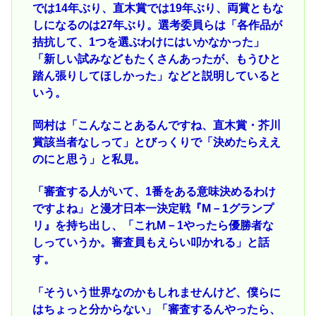
では14年ぶり、直木賞では19年ぶり、両賞ともな
しになるのは27年ぶり。選考委員らは「各作品が
拮抗して、1つを選ぶわけにはいかなかった」
「新しい試みなどもたくさんあったが、もうひと
踏ん張りしてほしかった」などと説明していると
いう。
岡村は「こんなことあるんですね、直木賞・芥川
賞該当者なしって」とびっくりで「決めたらええ
のにと思う」と私見。
「審査する人がいて、1番をある意味決めるわけ
ですよね」と漫才日本一決定戦『M－1グランプ
リ』を持ち出し、「これM－1やったら優勝者な
しっていうか。審査員もえらい叩かれる」と話
す。
「そういう世界なのかもしれませんけど、僕らに
はちょっと分からない」「審査するんやったら、