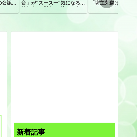
の公認、
音」が“スースー”気になる指
「坊主丸儲け」は過
摘相次ぐ「割れて擦れた声に
ほとんどが年収３０
聴こえる。聴きづらい」
下「地方の寺の僧侶
すぎる現実
日
新着記事