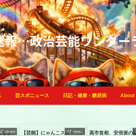
ス
芸スポニュース
日記・健康・糖尿病
About
52 views
43 views
んなよ」
【芸能】にゃんこスター・ア
高市首相、安倍派の