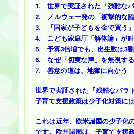
1. 世界で実証された「残酷な
2. ノルウェー発の「衝撃的な
3. 「国家が子どもを金で買う
4. こども家庭庁「解体論」が
5. 予算3倍増でも、出生数は3
6. なぜ「切実な声」を無視す
7. 善意の道は、地獄に向かう
世界で実証された「残酷なパラ
子育て支援政策は少子化対策に
これは近年、欧米諸国の少子化
です。欧州諸国は、子育て支援政