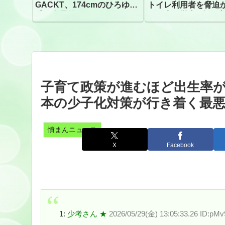
GACKT、174cmのひろゆき
トイレ利用者を脅迫
氏と身長差“ほぼなし”でネッ
ビニ店経営者2人を逮
トざわつき イベントでの写
真が話題
子育て政策が進むほど出生率
本の少子化対策が行き着く最悪
憤まんニュース
X
Facebook
1:
少考さん ★
2026/05/29(金) 13:05:33.26 ID:pM