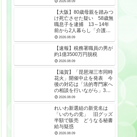
降捜索予定
2026.08.09
【大阪】80歳母親を踏みつ
け死亡させた疑い 58歳無
職息子を逮捕 13～14年
前から2人暮らし「介護疲
れで日常的に暴行」 岬町
2026.08.09
【速報】税務署職員の男が
約1億3500万円脱税
2026.08.09
【滋賀】「琵琶湖三市同時
花火」開催中止を発表 今
後の対応は「法的専門家へ
の相談を行いながら」3市
が関与否定
2026.08.09
れいわ新選組の新党名は
「いのちの党」 旧グッズ
半額で販売 どうなる秘書
給与疑惑
2026.08.09