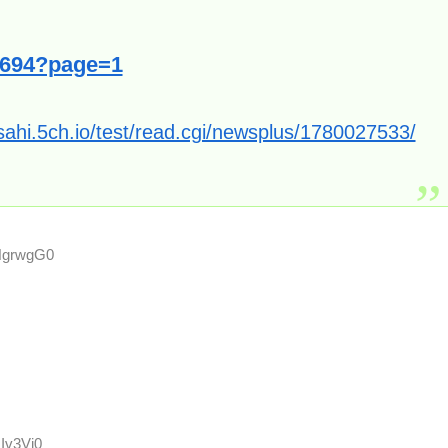
113694?page=1
asahi.5ch.io/test/read.cgi/newsplus/1780027533/
KHgrwgG0
Iv3Vi0