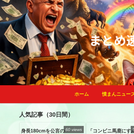
ホーム
憤まんニュー
人気記事（30日間）
60 views
身長180cmを公言の
「コンビニ馬鹿にす