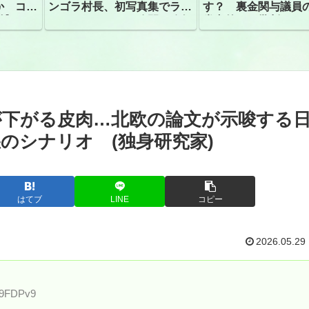
か コン
ンゴラ村長、初写真集でラン
す？ 裏金関与議員
捕
ジェリーショット公開 昨年
党内外から批判
はデジタル写真集が異例の大
ヒット
が下がる皮肉…北欧の論文が示唆する
のシナリオ (独身研究家)
はてブ
LINE
コピー
2026.05.29
v9FDPv9