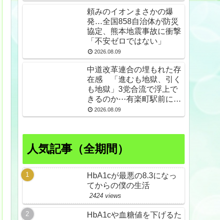
頼みのイオンまさかの爆
発…全国858自治体が防災
協定、熊本地震事故に衝撃
「不安ゼロではない」
2026.08.09
中道改革連合の埋もれた存
在感 「進むも地獄、引く
も地獄」3党合流で浮上で
きるのか⋯有楽町駅前に数
百人の支持者ら
2026.08.09
人気記事（全期間）
HbA1cが最悪の8.3になっ
てからの僕の生活
2424 views
HbA1cや血糖値を下げるた