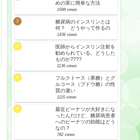
めの実に簡単な方法
1598 views
糖尿病のインスリンとは
何？ どうやって作るの
1436 views
医師からインスリン注射を
勧められている。どうした
ものか????
1136 views
フルクトース（果糖）とグ
ルコース（ブドウ糖）の性
質の違い
1115 views
最近ピーナツが大好きにな
ったんだけど、糖尿病患者
へのピーナツの効能はどう
なの？
782 views