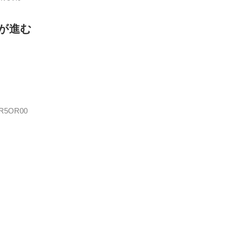
が進む
udR5OR00