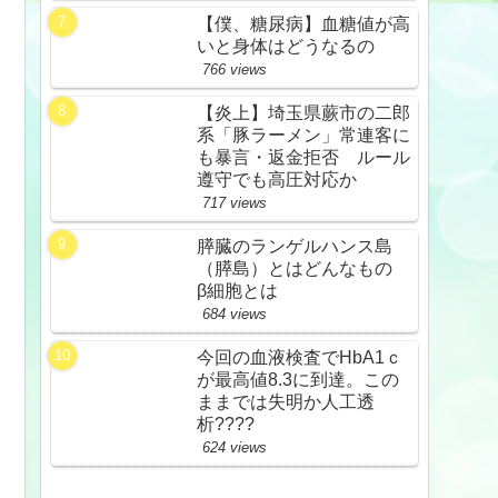
【僕、糖尿病】血糖値が高
いと身体はどうなるの
766 views
【炎上】埼玉県蕨市の二郎
系「豚ラーメン」常連客に
も暴言・返金拒否 ルール
遵守でも高圧対応か
717 views
膵臓のランゲルハンス島
（膵島）とはどんなもの
β細胞とは
684 views
今回の血液検査でHbA1ｃ
が最高値8.3に到達。この
ままでは失明か人工透
析????
624 views