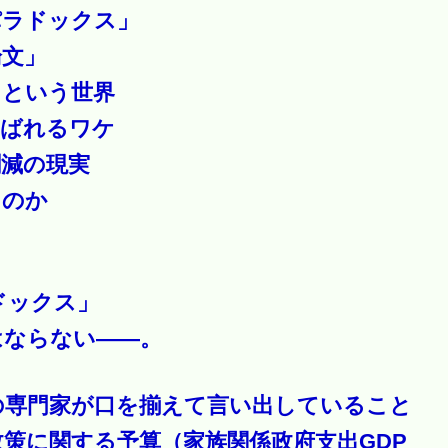
パラドックス」
論文」
」という世界
叫ばれるワケ
割減の現実
るのか
ドックス」
はならない――。
の専門家が口を揃えて言い出していること
策に関する予算（家族関係政府支出GDP