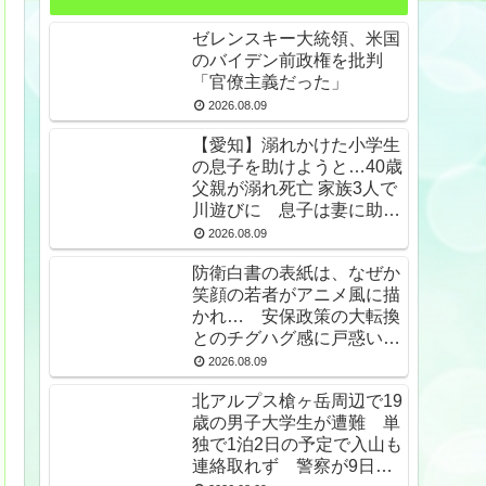
ゼレンスキー大統領、米国
のバイデン前政権を批判
「官僚主義だった」
2026.08.09
【愛知】溺れかけた小学生
の息子を助けようと…40歳
父親が溺れ死亡 家族3人で
川遊びに 息子は妻に助け
られる ★2
2026.08.09
防衛白書の表紙は、なぜか
笑顔の若者がアニメ風に描
かれ… 安保政策の大転換
とのチグハグ感に戸惑いの
声
2026.08.09
北アルプス槍ヶ岳周辺で19
歳の男子大学生が遭難 単
独で1泊2日の予定で入山も
連絡取れず 警察が9日以