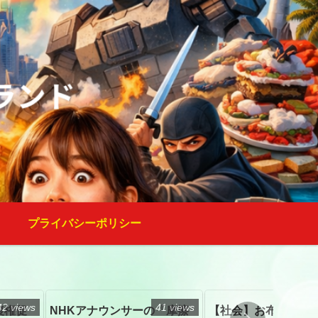
プライバシーポリシー
42 views
41 views
復権促
NHKアナウンサーの「摩擦
【社会】お布施、戒