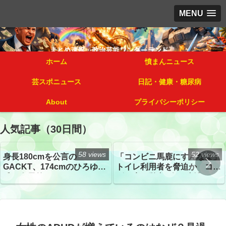
MENU
ホーム
憤まんニュース
芸スポニュース
日記・健康・糖尿病
About
プライバシーポリシー
人気記事（30日間）
58 views
52 views
身長180cmを公言の
「コンビニ馬鹿にすんなよ」
GACKT、174cmのひろゆき
トイレ利用者を脅迫か コン
氏と身長差“ほぼなし”でネッ
ビニ店経営者2人を逮捕
トざわつき イベントでの写
真が話題