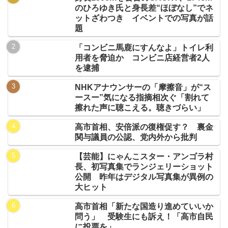
のひろゆき氏と身長差“ほぼなし”でネ
ットざわつき イベントでの写真が話
題
「コンビニ馬鹿にすんなよ」トイレ利
用者を脅迫か コンビニ店経営者2人
を逮捕
NHKアナウンサーの「摩擦音」が“ス
ースー”気になる指摘相次ぐ「割れて
擦れた声に聴こえる。聴きづらい」
高市首相、安倍派の復権促す？ 裏金
関与議員の公認、党内外から批判
【芸能】にゃんこスター・アンゴラ村
長、初写真集でランジェリーショット
公開 昨年はデジタル写真集が異例の
大ヒット
高市首相「新たな国造り進めていいか
問う」 受験生にも訴え！「高市自民
に投票を」