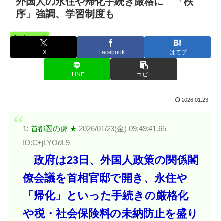
外国人の永住や帰化手続き厳格に 「秩
序」強調、学習制度も
憤まんニュース
X
Facebook
はてブ
LINE
コピー
2026.01.23
1:
首都圏の虎 ★
2026/01/23(金) 09:49:41.65
ID:C+jLYOdL9
政府は23日、外国人政策の関係閣
僚会議を首相官邸で開き、永住や
「帰化」といった手続きの厳格化
や税・社会保険料の未納防止を盛り