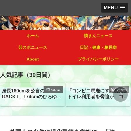
MENU
ホーム
憤まんニュース
芸スポニュース
日記・健康・糖尿病
About
プライバシーポリシー
人気記事（30日間）
60 views
52 views
身長180cmを公言の
「コンビニ馬鹿にすんなよ」
GACKT、174cmのひろゆき
トイレ利用者を脅迫か コン
氏と身長差“ほぼなし”でネッ
ビニ店経営者2人を逮捕
トざわつき イベントでの写
真が話題