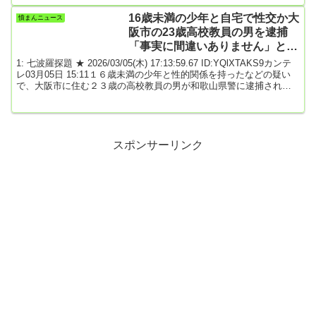
消費者に還元されるとは限らないという指摘が見られます。また、
減税前に値上げを行い、減税後も価格を据え置く、あるいは将来的
16歳未満の少年と自宅で性交か大
憤まんニュース
に再増税時にさらに値上げする可能性があるという意見もありまし
阪市の23歳高校教員の男を逮捕
た。一方で、減税の代わりに給付...
「事実に間違いありません」と容
疑認める
1: 七波羅探題 ★ 2026/03/05(木) 17:13:59.67 ID:YQlXTAKS9カンテ
レ03月05日 15:11１６歳未満の少年と性的関係を持ったなどの疑い
で、大阪市に住む２３歳の高校教員の男が和歌山県警に逮捕されま
した。不同意性交等・児童福祉法違反の疑いで逮捕されたのは高校
教員の２３歳の男です。警察によると男は去年１１月、大阪市浪速
区の自宅で、１６歳未満であることを知りながら１０代の男子生徒
と性交するなど、少年に淫行させた疑いがもたれています。調べに
対し男は「事実に間違いあり...
スポンサーリンク