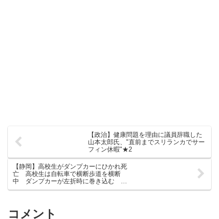
【政治】健康問題を理由に議員辞職した
山本太郎氏、"直前までスリランカでサー
フィン休暇"★2
【静岡】高校生がダンプカーにひかれ死
亡 高校生は自転車で横断歩道を横断
中 ダンプカーが左折時に巻き込む 運
転手を現行犯逮捕 磐田
コメント