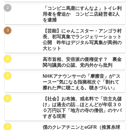
「コンビニ馬鹿にすんなよ」トイレ利
用者を脅迫か コンビニ店経営者2人
を逮捕
【芸能】にゃんこスター・アンゴラ村
長、初写真集でランジェリーショット
公開 昨年はデジタル写真集が異例の
大ヒット
高市首相、安倍派の復権促す？ 裏金
関与議員の公認、党内外から批判
NHKアナウンサーの「摩擦音」が“ス
ースー”気になる指摘相次ぐ「割れて
擦れた声に聴こえる。聴きづらい」
【社会】お布施、戒名料で「坊主丸儲
け」は過去の話…ほとんどが年収３０
０万円以下「地方の寺の僧侶」のヤバ
すぎる現実
僕のクレアチニンとeGFR（推算糸球