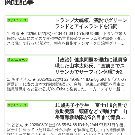
関連記事
トランプ大統領、演説でグリーン
憤まんニュース
ランドとアイスランドを混同
1: 煮卵 ★ 2026/01/22(木) 02:34:41.09 ID:YIcNUDBl9 トランプ米大
統領が21日にスイスで開催中の世界経済フォーラム年次総会（ダボ
ス会議）で行った演説で、領有を目指すデンマーク自治領グリーン
ランドを、海を挟んで東に隣接するアイスランドと混同して何度か
言い間違える場面があった。北大西洋条約機構（NATO）加盟諸国に
ついて述べた際に「私がアイスランドについて話すまで、彼らは私
【政治】健康問題を理由に議員辞
憤まんニュース
を愛していた」と発言。また、グリーンランドの領有に反対する英
職した山本太郎氏、"直前までス
仏独など欧州8カ国への追加関...
リランカでサーフィン休暇"★2
1: あずささん ★ 2026/01/22(木) 22:49:49.44 ID:m8giSKlT9「れいわ
新選組」代表の山本太郎参院議員が、突然、健康上の問題を理由に
議員辞職すると党の公式YouTubeで発表した。一方「デイリー新
潮」の取材で、山本氏が、冒頭解散報道が飛び交う最中の１月中
旬、スリランカにサーフィン目的で滞在していたことがわかった。
解散が確定的になるまで現地に滞在していたという。21日午後５時
11歳男子小学生 富士山9合目で
憤まんニュース
から行われた山本氏の記者会見で直接、聞いてみたがーー。(中略)19
救助要請 頭痛などで動けず 山
日に質問状を送り2日経っ...
岳遭難救助隊が5合目まで背負っ
て下山させ搬送 命に別条なし
1: どどん ★ 2026/08/01(土) 08:55:54.88 ID:bJy2/akL97月31日午後、
富士山に登っていた11歳の男子小学生が体調を崩し、山岳遭難救助
隊によって救助されました。命に別条はないということです。7月31