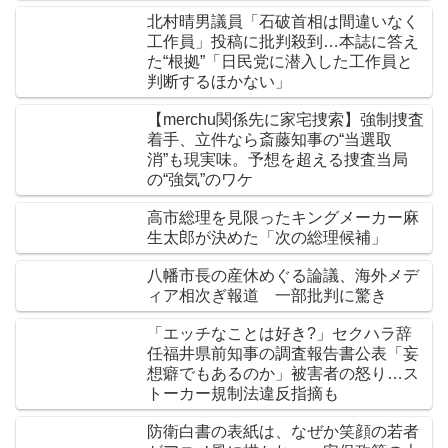
北村晴男議員「石破首相は間違いなく
工作員」投稿に批判殺到…本誌に答え
た“根拠”「日民党に潜入した工作員と
判断するほかない」
【merchu関係先に家宅捜索】強制捜査
着手、立件なら斎藤知事の“当選取
消”も現実味。予想を超える捜査当局
の“強気”のワケ
高市総理を見限ったキングメーカー麻
生太郎が決めた「次の総理候補」
八幡市長の産休めぐる論議、海外メデ
ィア相次ぎ報道 一部批判に驚き
「エッチなことは好き?」セクハラ辞
任福井県前知事の調査報告書公表「妄
想癖でもあるのか」被害者の怒り…ス
トーカー規制法違反指摘も
防衛白書の表紙は、なぜか笑顔の若者