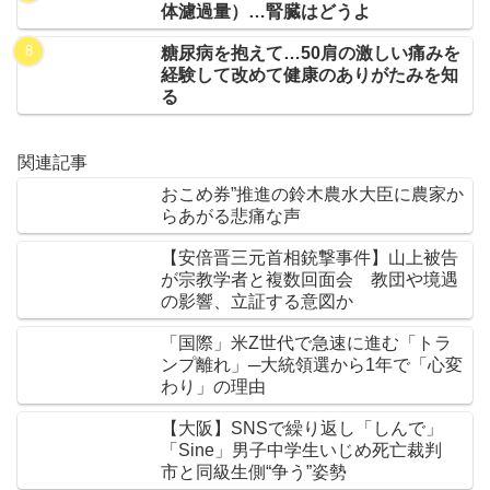
体濾過量）…腎臓はどうよ
糖尿病を抱えて…50肩の激しい痛みを
経験して改めて健康のありがたみを知
る
関連記事
おこめ券”推進の鈴木農水大臣に農家か
らあがる悲痛な声
【安倍晋三元首相銃撃事件】山上被告
が宗教学者と複数回面会 教団や境遇
の影響、立証する意図か
「国際」米Z世代で急速に進む「トラ
ンプ離れ」─大統領選から1年で「心変
わり」の理由
【大阪】SNSで繰り返し「しんで」
「Sine」男子中学生いじめ死亡裁判
市と同級生側“争う”姿勢