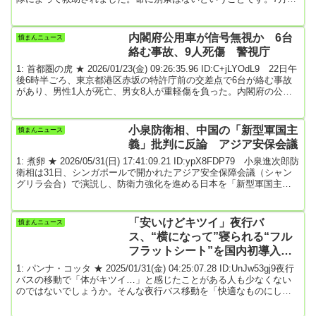
日午後５時頃、富士山の富士宮口9合目の山小屋で、「子供が体調不
良になった」などと、山小屋の従業員から富士山に常駐している静
岡県警の山岳遭難救助隊に直接救助要請がありました。警察により
内閣府公用車が信号無視か 6台
憤まんニュース
ますと、福岡県の男子小学生（11）が富士宮口9合目の山小屋で動け
絡む事故、9人死傷 警視庁
なくなっていて、駆...
1: 首都圏の虎 ★ 2026/01/23(金) 09:26:35.96 ID:C+jLYOdL9 22日午
後6時半ごろ、東京都港区赤坂の特許庁前の交差点で6台が絡む事故
があり、男性1人が死亡、男女8人が重軽傷を負った。内閣府の公用
車が赤信号を無視して交差点に突っ込んだとみられ、警視庁が自動
車運転処罰法違反（危険運転致死傷）容疑を視野に事故原因を調べ
ている。全文はソースで 最終更新:1/23(金) 9:15引用元: 6: 名無しど
小泉防衛相、中国の「新型軍国主
憤まんニュース
んぶらこ 2026/01/23(金) 09:27:55.53 ID...
義」批判に反論 アジア安保会議
1: 煮卵 ★ 2026/05/31(日) 17:41:09.21 ID:ypX8FDP79 小泉進次郎防
衛相は31日、シンガポールで開かれたアジア安全保障会議（シャン
グリラ会合）で演説し、防衛力強化を進める日本を「新型軍国主
義」と批判する中国に対し、「平和国家としての日本の歩みは、虚
偽の主張で揺らぐことはない」と反論した。中国外務省報道官は5月
の定例記者会見で、アジア太平洋諸国に対し「日本の新型軍国主義
「安いけどキツイ」夜行バ
憤まんニュース
の無謀な動きに共同で抵抗すべきだ」などと呼びかけていた。小泉
ス、“横になって”寝られる“フル
氏はこれらを念頭に、「考えてみて...
フラットシート”を国内初導入…2
段ベッドのような座席
1: パンナ・コッタ ★ 2025/01/31(金) 04:25:07.28 ID:UnJw53gj9夜行
バスの移動で「体がキツイ…」と感じたことがある人も少なくない
のではないでしょうか。そんな夜行バス移動を「快適なものにした
い」と、シートを完全にフラットな状態にできる“フルフラットシー
ト”が開発されました。フランス語で“熟睡”＝「ソメイユプロフォ