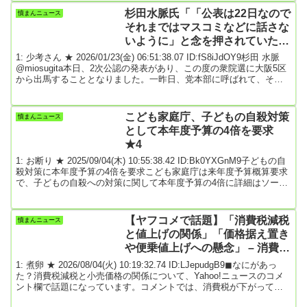
ン」▼京面龍太郎アナウンサー「こちらが、国内初の“フルフラット
杉田水脈氏「「公表は22日なので
憤まんニュース
シート”を搭載した、高知駅前観光の高速バスです。中に乗ってみま
それまではマスコミなどに話さな
すと…まるで2段ベットが並...
いように」と念を押されていたの
に、すぐに報道され」…自民2次
1: 少考さん ★ 2026/01/23(金) 06:51:38.07 ID:fS8iJdOY9杉田 水脈
公認発表
@miosugita本日、2次公認の発表があり、この度の衆院選に大阪5区
から出馬することとなりました。一昨日、党本部に呼ばれて、その
場で打診されました。本当にびっくりしましたが、決意しました。
「公表は22日なのでそれまではマスコミなどに話さないように」と
念を押されていたのに、すぐに報道されてたくさんの方々から問い
こども家庭庁、子どもの自殺対策
憤まんニュース
合わせが殺到。（お返事できていない方もいらっしゃいます。申し
として本年度予算の4倍を要求
訳ありません！）Xで...
★4
1: お断り ★ 2025/09/04(木) 10:55:38.42 ID:Bk0YXGnM9子どもの自
殺対策に本年度予算の4倍を要求こども家庭庁は来年度予算概算要求
で、子どもの自殺への対策に関して本年度予算の4倍に詳細はソース
先 2025/9/2前スレ引用元: 2: 名無しどんぶらこ 2025/09/04(木)
10:56:47.71 ID:sdDLBNRa0どう止めるんだよ(´･ω･｀)3: 名無しどん
ぶらこ 2025/09/04(木) 10:56:55.90 ID:naTHxiYH0増税増...
【ヤフコメで話題】「消費税減税
憤まんニュース
と値上げの関係」「価格据え置き
や便乗値上げへの懸念」 – 消費税
減税時の小売価格の動向に注目集
1: 煮卵 ★ 2026/08/04(火) 10:19:32.74 ID:LJepudgB9◼なにがあっ
まる
た？消費税減税と小売価格の関係について、Yahoo!ニュースのコメ
ント欄で話題になっています。コメントでは、消費税が下がっても
小売店が必ずしも価格を引き下げる義務はなく、減税分がそのまま