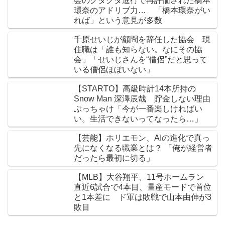
会のグダグダ進行で再評価された橋本
環奈のアドリブ力… 「橋本環奈がい
れば」という意見が多数
千原せいじが顧問を辞任した協会 現
住職は「誰も知らない。なにその協
会」「せいじさんを“僧侶”だと思って
いる僧侶ほぼいない」
【STARTO】高級時計14本所持の
Snow Man 深澤辰哉 貯金しない理由
ぶっちゃけ「今が一番楽しければい
い。生活できないってなったら…」
【芸能】ホリエモン、AIの進化で真っ
先になくなる職業とは？ 「俺が経営者
だったら最初に切る」
【MLB】大谷翔平、11号ホームラン
直近6試合で4本目、量産モードで首位
と1本差に ド軍は敗戦で山本由伸が3
敗目