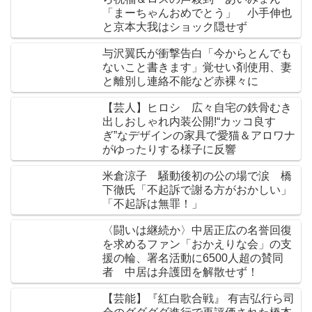
「まーちゃんおめでとう」 小手伸也
と京本大我はショック隠せず
与沢翼氏が衝撃告白「今からとんでも
ないこと書きます」覚せい剤使用、妻
と離別し連絡不能など赤裸々に
【芸人】ヒロシ 広々自宅の鉄骨むき
出しおしゃれ内装公開!“カッコ良す
ぎ”なデザインの家具で愛猫＆アロワナ
がゆったりする様子に反響
米倉涼子 騒動後初の公の場で涙 橋
下徹氏「不起訴で謝る方がおかしい」
「不起訴は無罪！」
〈闘いは継続か〉中居正広の名誉回復
を求めるファン「おかえりな会」の支
援の輪、署名活動に6500人超の賛同
者 中居は弁護団を解散せず！
【芸能】『紅白歌合戦』 有吉弘行ら司