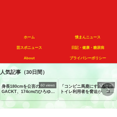
ホーム
憤まんニュース
芸スポニュース
日記・健康・糖尿病
About
プライバシーポリシー
人気記事（30日間）
60 views
52 views
身長180cmを公言の
「コンビニ馬鹿にすんなよ」
GACKT、174cmのひろゆき
トイレ利用者を脅迫か コン
氏と身長差“ほぼなし”でネッ
ビニ店経営者2人を逮捕
トざわつき イベントでの写
真が話題