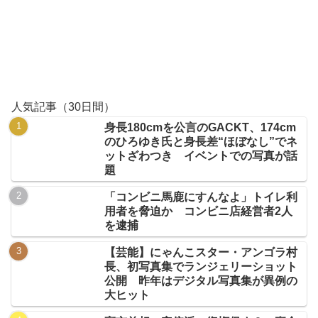
人気記事（30日間）
身長180cmを公言のGACKT、174cm
のひろゆき氏と身長差“ほぼなし”でネ
ットざわつき イベントでの写真が話
題
「コンビニ馬鹿にすんなよ」トイレ利
用者を脅迫か コンビニ店経営者2人
を逮捕
【芸能】にゃんこスター・アンゴラ村
長、初写真集でランジェリーショット
公開 昨年はデジタル写真集が異例の
大ヒット