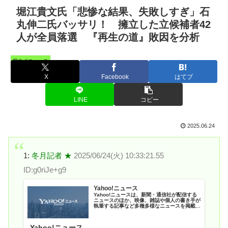
堀江貴文氏「悲惨な結果、失敗しすぎ」石
丸伸二氏バッサリ！ 擁立した立候補者42
人が全員落選 『再生の道』敗因を分析
芸スポニュース
X
Facebook
はてブ
LINE
コピー
2025.06.24
1:
冬月記者 ★
2025/06/24(火) 10:33:21.55
ID:g0riJe+g9
Yahoo!ニュース
Yahoo!ニュースは、新聞・通信社が配信する
ニュースのほか、映像、雑誌や個人の書き手が
執筆する記事など多種多様なニュースを掲載し
ています。
Yahoo!ニュース