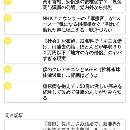
高市首相、安倍派の復権促す？ 裏金
関与議員の公認、党内外から批判
NHKアナウンサーの「摩擦音」が“ス
ースー”気になる指摘相次ぐ「割れて
擦れた声に聴こえる。聴きづらい」
【社会】お布施、戒名料で「坊主丸儲
け」は過去の話…ほとんどが年収３０
０万円以下「地方の寺の僧侶」のヤバ
すぎる現実
僕のクレアチニンとeGFR（推算糸球
体濾過量）…腎臓はどうよ
糖尿病を抱えて…50肩の激しい痛みを
経験して改めて健康のありがたみを知
る
関連記事
【芸能】長澤まさみ結婚で、芸能界か
ら祝福＆ロスの声殺到 あいみょん