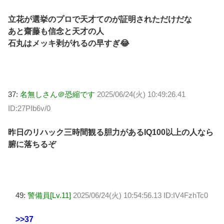
立花が選挙のプロで天才てのが証明されただけだな
あと齋藤も信念と天才の人
石丸はメッキ剥がれるの早すぎ😂
37:
名無しさん＠恐縮です
2025/06/24(火) 10:49:26.41
ID:27PIb6v/0
昨日のリハック三時間観る胆力があるIQ100以上の人なら
腑に落ちるぞ
49:
警備員[Lv.11]
2025/06/24(火) 10:54:56.13 ID:IV4FzhTc0
>>37