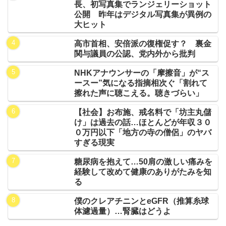
長、初写真集でランジェリーショット
公開 昨年はデジタル写真集が異例の
大ヒット
高市首相、安倍派の復権促す？ 裏金
関与議員の公認、党内外から批判
NHKアナウンサーの「摩擦音」が“ス
ースー”気になる指摘相次ぐ「割れて
擦れた声に聴こえる。聴きづらい」
【社会】お布施、戒名料で「坊主丸儲
け」は過去の話…ほとんどが年収３０
０万円以下「地方の寺の僧侶」のヤバ
すぎる現実
糖尿病を抱えて…50肩の激しい痛みを
経験して改めて健康のありがたみを知
る
僕のクレアチニンとeGFR（推算糸球
体濾過量）…腎臓はどうよ