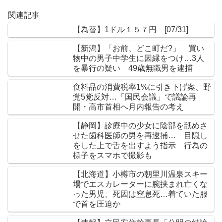
関連記事
【為替】1ドル１５７円 [07/31]
【新潟】「お前、どこ町だ?」 買い
物中の男子中学生に因縁をつけ…3人
を暴行の疑い 49歳無職男を逮捕
食料品の消費税率1%に引き下げ案、野
党5党反対…「国民会議」で議論再
開・高市首相へ月内報告の考え
【静岡】診療中の少女に陰部を舐めさ
せた歯科医師の男を再逮捕… 目隠し
をした上で舌を出すよう指示 行為の
様子をスマホで撮影も
【北海道】小樽市の朝里川温泉スキー
場でエスカレーターに腕挟まれ亡くな
った男児、死因は窒息死…着ていた服
で首を圧迫か