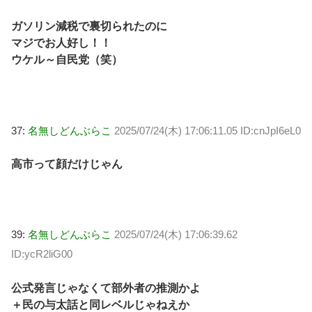
ガソリン減税で裏切られたのに
マジでお人好し！！
ウケル～自民党（笑）
37:
名無しどんぶらこ
2025/07/24(木) 17:06:11.05 ID:cnJpI6eL0
高市って顔だけじゃん
39:
名無しどんぶらこ
2025/07/24(木) 17:06:39.62
ID:ycR2liG00
公式発言じゃなくて部外者の推測かよ
＋民の与太話と同レベルじゃねえか