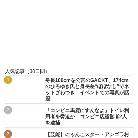
人気記事（30日間）
身長180cmを公言のGACKT、174cm
のひろゆき氏と身長差“ほぼなし”でネ
ットざわつき イベントでの写真が話
題
「コンビニ馬鹿にすんなよ」トイレ利
用者を脅迫か コンビニ店経営者2人
を逮捕
【芸能】にゃんこスター・アンゴラ村