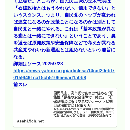
く立場だ。ところが、国民民主党の玉木代表は
『石破政権とはもうやれない、信用できない』と
いうスタンス。つまり、自民党のトップが変われ
ば連立になるのか政策ごとになるのかは別として
自民党と一緒にやれる。これは『基本政策が異な
る党とは一緒にできない』ということであり、裏
を返せば原発政策や安全保障などで考えが異なる
共産党やれいわ新選組とは組めないという趣旨に
なる。
詳細はソース 2025/7/23
https://news.yahoo.co.jp/articles/c14cef20ebf7
0159f491ca15cb5106eeead1a0b8
前スレ
国民民主、高市氏であれば“組める”可
能性「原発や安全保障で一緒に」「石
破政権とはもうやれない」―テレビ朝
日政治部官邸 [お断り★]
５ちゃんねるのニュース速報＋＠5ch掲示板で
の議論に参加しましょう：「国民民主、高市氏
であれば“組める”可能性「原発や安全保障で一
緒に」「石破政権とはもうやれない」―テレビ
asahi.5ch.net
朝日政治部官邸 」。