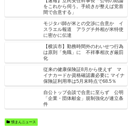
【速報】立民安住幹事長「公明の結論
をこれから伺う。手続きが整えば党首
間で合意する」
モジタバ師が米との交渉に合意か イ
スラエル報道 アラグチ外相が米特使
に密かに伝達
【横浜市】勤務時間外のわいせつ行為
は原則「免職」に 不祥事相次ぎ厳罰
化
従来の健康保険証8月から使えず マ
イナカードか資格確認書必要に マイナ
保険証利用率は5月末時点で68.5％
自公トップ会談で合意に至らず 公明
「企業・団体献金」規制強化が連立条
件
憤まんニュース