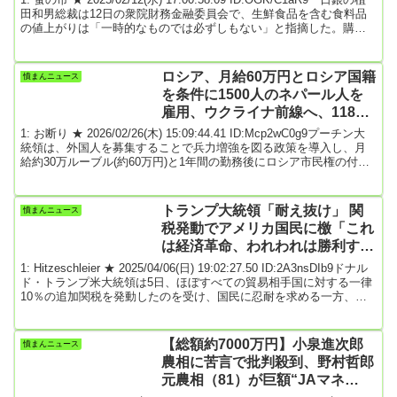
田和男総裁は12日の衆院財務金融委員会で、生鮮食品を含む食料品
の値上がりは「一時的なものでは必ずしもない」と指摘した。購入
頻度が高く、価格高騰は「生活に強いマイナスの影響を及ぼしてい
る」と懸念した。立憲民主党の桜井周氏の質問に対する答弁。日銀
は景気の基調的な変動を分析する際に、天候など一時的な要因に左
ロシア、月給60万円とロシア国籍
憤まんニュース
右されやすい生鮮食品を除く消費者物価指数を材料としているが、
を条件に1500人のネパール人を
植田氏は消費者心理に影響を与えるリ...
雇用、ウクライナ前線へ、118人
死亡、行方不明多数
1: お断り ★ 2026/02/26(木) 15:09:44.41 ID:Mcp2wC0g9プーチン大
統領は、外国人を募集することで兵力増強を図る政策を導入し、月
給約30万ルーブル(約60万円)と1年間の勤務後にロシア市民権の付与
を約束した。ロシア政府は公式の数字を公表していないものの、推
定1500人のネパール人がロシア軍に入隊したとみられている。多く
はインド、湾岸諸国、マレーシアを経由してロシアに渡航したと報
トランプ大統領「耐え抜け」 関
憤まんニュース
じられており、その多くは非公式または違法なルートで渡航した。
税発動でアメリカ国民に檄「これ
ロシアで学ぶネパール人学...
は経済革命、われわれは勝利す
る」
1: Hitzeschleier ★ 2025/04/06(日) 19:02:27.50 ID:2A3nsDIb9ドナル
ド・トランプ米大統領は5日、ほぼすべての貿易相手国に対する一律
10％の追加関税を発動したのを受け、国民に忍耐を求める一方、歴
史的な投資と繁栄をもたらすと約束した。【写真】トランプ氏の
「分断政策」に抗議、全米で大規模デモトランプ氏は自身の
SNS「トゥルース・ソーシャル」に、「われわれはこれまで愚かで
【総額約7000万円】小泉進次郎
憤まんニュース
無力な『むち打ちの柱』だったが、もう違う。かつてないほどに雇
農相に苦言で批判殺到、野村哲郎
用と企業を取り戻してい...
元農相（81）が巨額“JAマネ