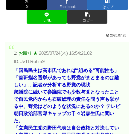
X
Facebook
はてブ
LINE
コピー
2025.07.25
1:
お断り ★
2025/07/24(木) 16:54:21.02
ID:UvTLRohm9
「国民民主は高市氏であれば“組める”可能性も」
「首班指名選挙があっても野党がまとまるのは難
しい」…記者が分析する野党の現状
衆議院に続いて参議院でも少数与党となったこと
で自民党内からも石破総理の責任を問う声も挙が
る中、野党はどのような状況にあるのか？ テレビ
朝日政治部官邸キャップの千々岩森生氏に聞い
た。
「立憲民主党の野田代表は自公政権と対決してい