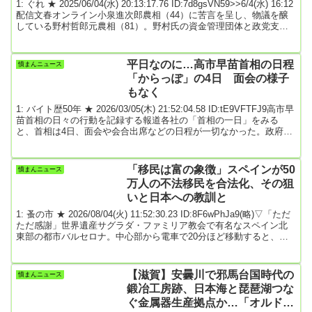
ー”をもらっていた
1: ぐれ ★ 2025/06/04(水) 20:13:17.76 ID:7d8gsVN59>>6/4(水) 16:12
配信文春オンライン小泉進次郎農相（44）に苦言を呈し、物議を醸
している野村哲郎元農相（81）。野村氏の資金管理団体と政党支部
に、過去10年間でJA関連団体から約7000万円の献金がされていたこ
とが「 週刊文春 」の取材でわかった。「自分で決めて自分で発表し
てしまう」と苦言を呈し…小泉氏の農相就任後、ついに消費者の手
平日なのに…高市早苗首相の日程
憤まんニュース
元に届き始めた備蓄米。一方で、浮き彫りになったのが、これまで
「からっぽ」の4日 面会の様子
放出...
もなく
1: バイト歴50年 ★ 2026/03/05(木) 21:52:04.58 ID:tE9VFTFJ9高市早
苗首相の日々の行動を記録する報道各社の「首相の一日」をみる
と、首相は4日、面会や会合出席などの日程が一切なかった。政府の
司令塔である官邸には、政策調整や国会運営の相談などで閣僚や与
党幹部、各省庁の次官らが入れ代わり立ち代わり訪れる。平日に面
会日程がない首相動静は極めて異例だ。◆11時56分に官邸入り、18
「移民は富の象徴」スペインが50
憤まんニュース
時に公邸に戻る本紙を含む各社の記事によると、首相は午前11時56
万人の不法移民を合法化、その狙
分に住まいの首相公邸か...
いと日本への教訓と
1: 蚤の市 ★ 2026/08/04(火) 11:52:30.23 ID:8F6wPhJa9(略)▽「ただ
ただ感謝」世界遺産サグラダ・ファミリア教会で有名なスペイン北
東部の都市バルセロナ。中心部から電車で20分ほど移動すると、移
民が多く住む地域に到着する。観光客が全くいない代わりに、ラテ
ィーノと呼ばれる中南米出身の人たちで街中があふれていた。左派
のサンチェス政権は4月14日、不法移民を合法化する政策を決定し
【滋賀】安曇川で邪馬台国時代の
憤まんニュース
た。対象者は2025年末までにスペインに入国し、少なくとも5カ月間
鍛冶工房跡、日本海と琵琶湖つな
滞在していると証明でき...
ぐ金属器生産拠点か…「オルドス