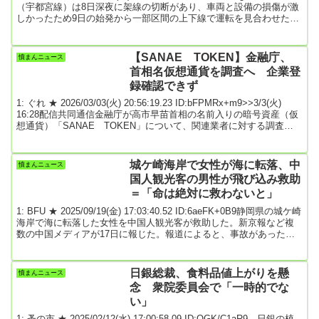
（宇都宮線）は8日深夜に架線の切断があり、車両と設備の損傷が激
しかったため9日の始発から一部区間の上下線で運転を見合わせた。
午後4時半ごろ全線で再開した。宇都宮線区間を走る湘南新宿ライン
は終日運休となった。計192本が運休、最大17時間ほどの遅れが出て
計約19万人に影響した。JR東日本によると、8日午後11時15分ご
【SANAE TOKEN】金融庁、
憤まんニュース
ろ、運行を管理する部署で停電を知らせる表示があった。茨城県の
首相名仮想通貨を調査へ 企業登
古河駅と栃木県の...
録確認できず
1: ぐれ ★ 2026/03/03(火) 20:56:19.23 ID:bFPMRx+m9>>3/3(火)
16:28配信共同通信金融庁が高市早苗首相の名前入りの暗号資産（仮
想通貨）「SANAE TOKEN」について、関連業者に対する調査を
検討していることが3日、分かった。通常、発行には暗号資産交換業
者として登録が必要だが、運営に携わったとされる企業の登録が確
認できていないことも判明。事実関係を調べるとみられる。無登録
城ケ崎海岸で女性が海に転落、中
憤まんニュース
での仮想通貨の事業だった場合は、資金決済法違反となる恐れがあ
国人観光客の男性が飛び込み救助
る。金融庁は関わ...
＝「命は絶対に救わないと」
1: BFU ★ 2025/09/19(金) 17:03:40.52 ID:6aeFK+0B9静岡県の城ケ崎
海岸で海に転落した女性を中国人観光客が救助した。新京報など複
数の中国メディアが17日に報じた。報道によると、事故があったの
は16日。現場で撮影された映像には、海に転落した女性に対し、周
囲から「もうすぐ助けが来るからね！」などと声が上がる様子が映
っている。女性は意識を失っているのか顔を海面に付けた状態で浮
日銀総裁、食料品値上がりを懸
憤まんニュース
かんでいた。その後、男性が崖を下って海に飛び込み、女性の元ま
念 衆院委員会で「一時的でな
で泳いで助けに向かった。男性...
い」
1: 蚤の市 ★ 2025/02/12(水) 17:00:58.09 ID:OGK/C1aR9 日銀の植