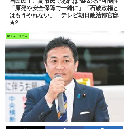
国民民主、高市氏であれば“組める”可能性
「原発や安全保障で一緒に」「石破政権と
はもうやれない」―テレビ朝日政治部官邸
★2
憤まんニュース