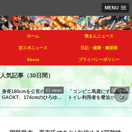
MENU
ホーム
憤まんニュース
芸スポニュース
日記・健康・糖尿病
About
プライバシーポリシー
人気記事（30日間）
61 views
52 views
身長180cmを公言の
「コンビニ馬鹿にすんなよ」
GACKT、174cmのひろゆき
トイレ利用者を脅迫か コン
氏と身長差“ほぼなし”でネッ
ビニ店経営者2人を逮捕
トざわつき イベントでの写
真が話題