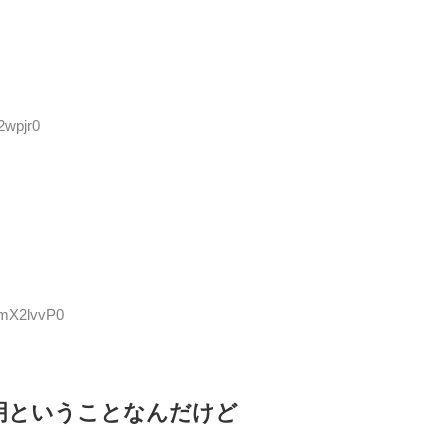
2wpjr0
3mX2lvvP0
明ということなんだけど