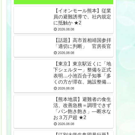
【イオンモール熊本】従業
員の避難誘導で、社内規定
に抵触か ★2
2026.08.08
【話題】高市首相靖国参拝
「適切に判断」 官房長官
2026.08.08
【東京】東京駅近くに「地
下シェルター」整備を正式
表明…小池百合子知事「多
くの方が滞在、施設整備の
効果高い」 ★2
2026.08.08
【熊本地震】避難者の食生
活、改善急務＝調理できず
「パン飽き飽き」―断水な
お３万戸超 ★2
2026.08.08
【江別大学生集団暴行死】