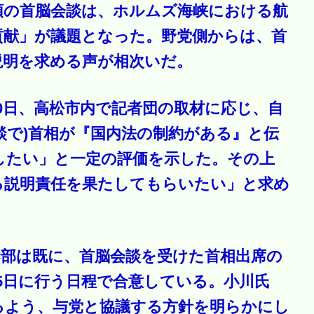
領の首脳会談は、ホルムズ海峡における航
貢献」が議題となった。野党側からは、首
説明を求める声が相次いだ。
0日、高松市内で記者団の取材に応じ、自
談で)首相が『国内法の制約がある』と伝
したい」と一定の評価を示した。その上
る説明責任を果たしてもらいたい」と求め
幹部は既に、首脳会談を受けた首相出席の
5日に行う日程で合意している。小川氏
るよう、与党と協議する方針を明らかにし