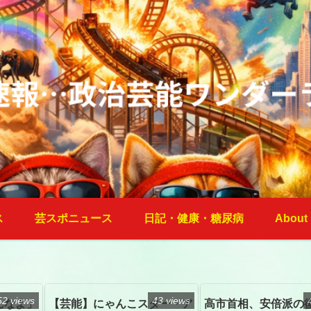
ス
芸スポニュース
日記・健康・糖尿病
About
52 views
43 views
んなよ」
【芸能】にゃんこスター・ア
高市首相、安倍派の