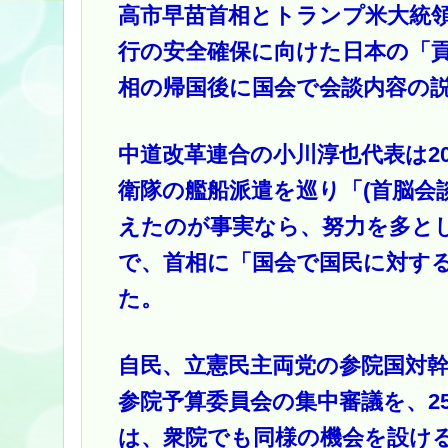
高市早苗首相とトランプ米大統
行の安全確保に向けた日本の「
相の帰国後に国会で会談内容の
中道改革連合の小川淳也代表は2
衛隊の艦船派遣を巡り「(首脳会
えたのが事実なら、努力を多と
で、首相に「国会で国民に対す
た。
自民、立憲民主両党の参院国対
参院予算委員会の集中審議を、2
は、衆院でも同様の機会を設け