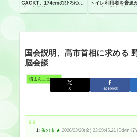
GACKT、174cmのひろゆき
トイレ利用者を脅迫
氏と身長差“ほぼなし”でネッ
ビニ店経営者2人を逮
トざわつき イベントでの写
真が話題
国会説明、高市首相に求める 
脳会談
憤まんニュース
X
Facebook
1:
蚤の市 ★
2026/03/20(金) 23:09:45.21 ID:MnK