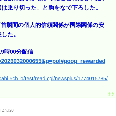
相は乗り切った」と胸をなで下ろした。
「首脳間の個人的信頼関係が国際関係の安
表した。
19時00分配信
e?k=2026032000655&g=pol#goog_rewarded
asahi.5ch.io/test/read.cgi/newsplus/1774015785/
Y7TZhU20