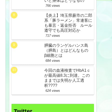
いと身体はどうなるの
766 views
【炎上】埼玉県蕨市の二郎
系「豚ラーメン」常連客に
も暴言・返金拒否 ルール
遵守でも高圧対応か
717 views
膵臓のランゲルハンス島
（膵島）とはどんなもの
β細胞とは
684 views
今回の血液検査でHbA1ｃ
が最高値8.3に到達。この
ままでは失明か人工透
析????
624 views
Twitter