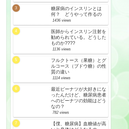
糖尿病のインスリンとは
何？ どうやって作るの
1436 views
医師からインスリン注射を
勧められている。どうした
ものか????
1136 views
フルクトース（果糖）とグ
ルコース（ブドウ糖）の性
質の違い
1114 views
最近ピーナツが大好きにな
ったんだけど、糖尿病患者
へのピーナツの効能はどう
なの？
782 views
【僕、糖尿病】血糖値が高