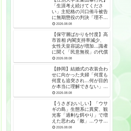
「生涯考え続けてくださ
い」主犯格の川口侑斗被告
に無期懲役の判決「理不尽
以外の何ものでもない」
2026.08.08
★2
【保守層ばかりを忖度】高
市首相 内閣支持率減少、
女性天皇容認が増加…識者
に聞く「民意無視」の代償
2026.08.08
【静岡】結婚式の衣装合わ
せに向かった夫婦「何度も
何度も追突され…何が目的
か本当に理解できない」東
名高速で続いた約1.7キロ
2026.08.08
の追突
【うさぎおいしい】「ウサ
ギの島」生態系に異変、観
光客「過剰な餌やり」で増
えた思わぬ「敵」…ウサギ
襲い口でくわえる姿も 大
2026.08.08