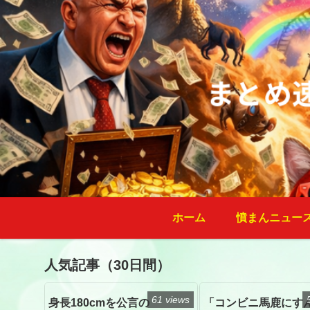
ホーム
憤まんニュー
人気記事（30日間）
61 views
身長180cmを公言の
「コンビニ馬鹿にす