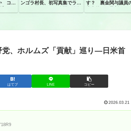
か コン
ンゴラ村長、初写真集でラン
す？ 裏金関与議員
捕
ジェリーショット公開 昨年
党内外から批判
はデジタル写真集が異例の大
ヒット
野党、ホルムズ「貢献」巡り―日米首
はてブ
LINE
コピー
2026.03.21
7Y18R9