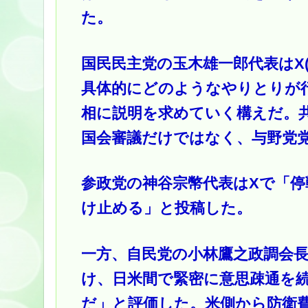
た。
国民民主党の玉木雄一郎代表はX
具体的にどのようなやりとりが
相に説明を求めていく構えだ。
国会審議だけではなく、与野党
参政党の神谷宗幣代表はXで「
け止める」と投稿した。
一方、自民党の小林鷹之政調会
け、日米間で緊密に意思疎通を
だ」と評価した。米側から防衛