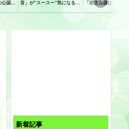
の公認、
音」が“スースー”気になる指
「坊主丸儲け」は過
摘相次ぐ「割れて擦れた声に
ほとんどが年収３０
聴こえる。聴きづらい」
下「地方の寺の僧侶
すぎる現実
新着記事