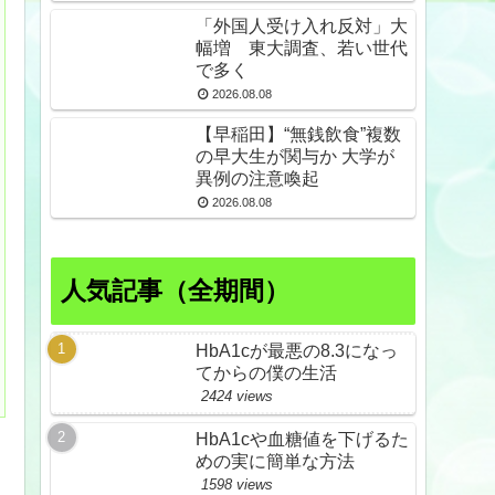
久野島
「外国人受け入れ反対」大
幅増 東大調査、若い世代
で多く
2026.08.08
【早稲田】“無銭飲食”複数
の早大生が関与か 大学が
異例の注意喚起
2026.08.08
人気記事（全期間）
HbA1cが最悪の8.3になっ
てからの僕の生活
2424 views
HbA1cや血糖値を下げるた
めの実に簡単な方法
1598 views