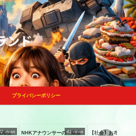
プライバシーポリシー
42 views
41 views
復権促
NHKアナウンサーの「摩擦
【社会】お布施、戒