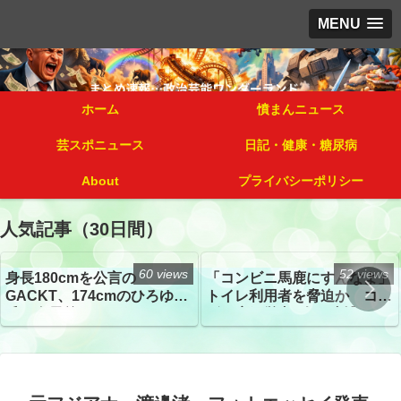
MENU
ホーム
憤まんニュース
芸スポニュース
日記・健康・糖尿病
About
プライバシーポリシー
人気記事（30日間）
60 views
52 views
身長180cmを公言の
「コンビニ馬鹿にすんなよ」
GACKT、174cmのひろゆき
トイレ利用者を脅迫か コン
氏と身長差“ほぼなし”でネッ
ビニ店経営者2人を逮捕
トざわつき イベントでの写
真が話題