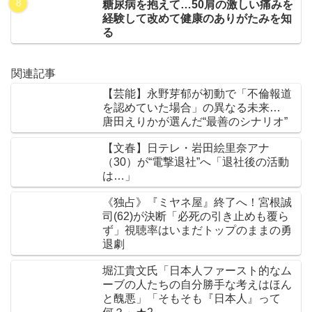
糖尿病を抱えて…50肩の激しい痛みを
経験して改めて健康のありがたみを知
る
関連記事
【芸能】永野芽郁が初動で「不倫報道
を認めていた場合」の異なる未来…
唐田えりかが選んだ“最善のシナリオ”
【文春】日テレ・岩田絵里奈アナ
（30）が“電撃退社”へ「退社後の活動
は…」
《独占》『ミヤネ屋』終了へ！宮根誠
司(62)が決断「必死の引き止めも覆ら
ず」視聴率はいまだトップのままの勇
退劇
堀江貴文氏「日本人ファースト的なム
ーブの人たちの自分勝手な考えはほん
と醜悪」「そもそも『日本人』って