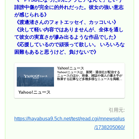
誹謗中傷が完全に的外れだった。彼女の強い意志
が感じられる》
《渡邊渚さんのフォトエッセイ、カッコいい》
《決して軽い内容ではありませんが、全体を通し
て彼女の実直さが滲み出るような作品でした》
《応援しているので頑張って欲しい。 いろいろな
困難もあると思うけど、負けないで》
Yahoo!ニュース
Yahoo!ニュースは、新聞・通信社が配信する
ニュースのほか、映像、雑誌や個人の書き手が
執筆する記事など多種多様なニュースを掲載し
ています。
Yahoo!ニュース
引用元:
https://hayabusa9.5ch.net/test/read.cgi/mnewsplus
/1738205060/