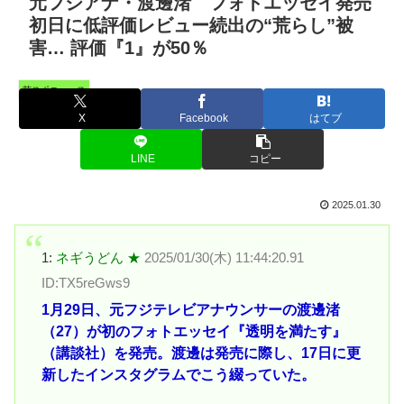
元フジアナ・渡邊渚 フォトエッセイ発売
初日に低評価レビュー続出の“荒らし”被
害… 評価『1』が50％
芸スポニュース
X
Facebook
はてブ
LINE
コピー
2025.01.30
1:
ネギうどん ★
2025/01/30(木) 11:44:20.91
ID:TX5reGws9
1月29日、元フジテレビアナウンサーの渡邊渚
（27）が初のフォトエッセイ『透明を満たす』
（講談社）を発売。渡邊は発売に際し、17日に更
新したインスタグラムでこう綴っていた。