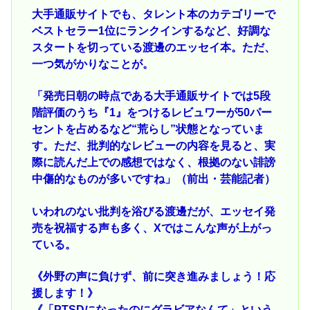
大手通販サイトでも、タレント本のカテゴリーで
ベストセラー1位にランクインするなど、好調な
スタートを切っている渡邊のエッセイ本。ただ、
一つ気がかりなことが。
「発売日朝の時点である大手通販サイトでは5段
階評価のうち『1』をつけるレビュワーが50パー
セントを占めるなど“荒らし”状態となっていま
す。ただ、批判的なレビューの内容を見ると、実
際に読んだ上での感想ではなく、根拠のない誹謗
中傷的なものが多いですね」（前出・芸能記者）
いわれのない批判を浴びる渡邊だが、エッセイ発
売を祝福する声も多く、Xではこんな声が上がっ
ている。
《外野の声に負けず、前に突き進みましょう！応
援します！》
《「PTSDになったのにグラビアなんて」という