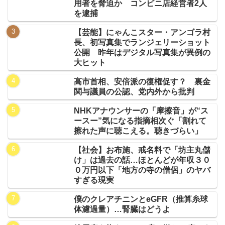
用者を脅迫か コンビニ店経営者2人
を逮捕
【芸能】にゃんこスター・アンゴラ村
長、初写真集でランジェリーショット
公開 昨年はデジタル写真集が異例の
大ヒット
高市首相、安倍派の復権促す？ 裏金
関与議員の公認、党内外から批判
NHKアナウンサーの「摩擦音」が“ス
ースー”気になる指摘相次ぐ「割れて
擦れた声に聴こえる。聴きづらい」
【社会】お布施、戒名料で「坊主丸儲
け」は過去の話…ほとんどが年収３０
０万円以下「地方の寺の僧侶」のヤバ
すぎる現実
僕のクレアチニンとeGFR（推算糸球
体濾過量）…腎臓はどうよ