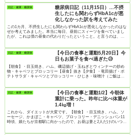
られる身分になると目が冴えて全然寝ら
れない。上手くいかないもんですねえ。
糖尿病日記（11月15日）…不摂
日記・健康・糖尿病
朝5時、さりとて冬のこんな時間に散歩に
生したにも関わらずHbA1cが悪
出る気も起こらない。取り敢えずコーヒ
化しなかった訳を考えてみた
ーは入れたが、何だか物足りない。止め
ときゃいいのにリンゴに手が伸びてしま
この1カ月、不摂生したにも関わらずHbA1cが悪化しなかったのはな
った。糖尿病の僕が朝一で糖度満点のリ
ぜか考えてみました。本当に毎日、昼前にスィーツを食べていまし
ンゴを食べるなんて、合併症まっしぐら
たが、これは僕の昼食の代わりだったということ。と言うのは、普
だな。今日はこんなスタートを切ってし
段は昼食抜きにしていたので、お昼ご飯の代わりにケーキだけを食
まった。
べていたことになり、摂取総カロリーは450kcalくらいだったと思い
ます。まあ、砂糖入りのケーキですので、食べない方がいいに決ま
【今日の食事と運動5月20日】今
日記・健康・糖尿病
ってるのですけど、心の方はかなり満足の1カ月でした。そんなこと
日もお菓子を食べ過ぎた😥
もあってか、夜食はほとんど食べずに済みました。 お昼のケーキ以
外...
【朝食】・目玉焼き、ハム、磯辺揚げ・玉ねぎとウィンナーの炒め
物・キャベツとブロッコリー【昼食】抜き【夕食】・竜田揚げ・ポ
テトサラダ・キャベツとブロッコリー・ひじき・味噌汁（ご飯は抜
き）【今日のお菓子】ご飯は食べなかった。その代わりにお菓子を
たっぷり。・亀田の柿の種の小袋（136㎉）を2袋・ブルボンのクッ
キー「セブーレ」1箱を完食（14枚入りで1枚当たり37㎉）1枚食べ出
【今日の食事と運動1/2】今朝体
日記・健康・糖尿病
したらもう止まりません。結局、37㎉×14枚＝518㎉😥これでは朝食
重計に乗った。昨年に比べ体重が
や夕食でご飯を抜いてる意味ないんだけど。【今日の運動】・散
1.4㎏増！
歩...
これから、ダイエットが大変です。【朝食】・目玉焼き、ハム、ソ
ーセージ、かまぼこ・キャベツ、ブロッコリー・デニッシュパン11
時頃、娘たちが京都駅に向かったので、お昼は妻と2人だけのいつも
の昼食となりました。【昼食】・デニッシュパン【夕食】・おにぎ
り2個・カボチャサラダ・冷蔵庫の残り物あれこれ・おつまみのイカ