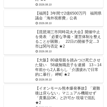
2026.08.10
【福岡】3年間で2億6500万円 福岡県
議会「海外視察費」公表
2026.08.10
【琵琶湖三市同時花火大会】開催中止
を発表 「必要な準備・運営体制を整え
ることが困難」 22日の開催予定…3
市は関与否定 ★2
2026.08.10
【大阪】80歳母親を踏みつけ死亡させ
た疑い 58歳無職息子を逮捕 13～14
年前から2人暮らし「介護疲れで日常
的に暴行」 岬町 ★2
2026.08.10
【イオンモール熊本爆発事故】「避難
後は戻らない」マニュアル機能せず
「貴重品OK」と許可か 現場で混乱
★2