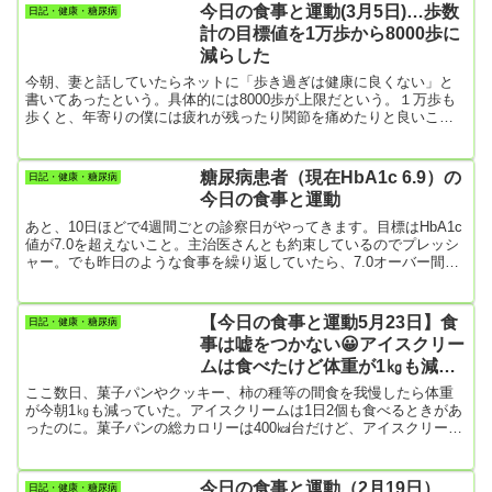
の揚げ物・アイスクリーム【運動】羽田空港の旅客機事故をテレビ
今日の食事と運動(3月5日)…歩数
日記・健康・糖尿病
で見ていたら、もう9時前になりました。400名近い乗客と乗員全員
計の目標値を1万歩から8000歩に
が助かったのは、衝突の映像を見るにつけ奇跡的だと思います。本
減らした
当に良かっ...
今朝、妻と話していたらネットに「歩き過ぎは健康に良くない」と
書いてあったという。具体的には8000歩が上限だという。１万歩も
歩くと、年寄りの僕には疲れが残ったり関節を痛めたりと良いこと
はないらしい。昨年からいきなり、50肩や腱板断裂になって現在も
苦しんでいる僕としては、妙に納得。スマホの目標値を8000歩にし
てみました。【朝食】・バナナケーキ 3切れ（昨日の残りを朝食に
糖尿病患者（現在HbA1c 6.9）の
日記・健康・糖尿病
しました）・コーヒー【昼食】食べず【夕食】・きつねうどん・目
今日の食事と運動
玉焼き、生野菜サラダ、ポテトサラダ・丸ごとバナナ 1個…ついに
我慢で...
あと、10日ほどで4週間ごとの診察日がやってきます。目標はHbA1c
値が7.0を超えないこと。主治医さんとも約束しているのでプレッシ
ャー。でも昨日のような食事を繰り返していたら、7.0オーバー間違
いないな。????朝食・目玉焼き1個・パプリカと玉ねぎとソーセージ
の炒め物・かぼちゃスープ・トマト、キャベツの生野菜サラダ昼
食・バタピー1袋（約100ｇ）・チョコレートケーキ1個（トップ画面
【今日の食事と運動5月23日】食
日記・健康・糖尿病
のケーキの4分の1）・コーヒー今日も、昼食にバタピー、ケーキを
事は嘘をつかない😀アイスクリー
食べてしまった。(-_-;)
ムは食べたけど体重が1㎏も減っ
た！
ここ数日、菓子パンやクッキー、柿の種等の間食を我慢したら体重
が今朝1㎏も減っていた。アイスクリームは1日2個も食べるときがあ
ったのに。菓子パンの総カロリーは400㎉台だけど、アイスクリーム
は300㎉までだったので、そのお陰かもしれない。それに食事（朝夕
の2回）も奥さんの作ってくれるものだけを食べていたのが良かった
のだろう。夜中にカップ麺を食べたい衝動にかられたときも我慢し
今日の食事と運動（2月19日）…
日記・健康・糖尿病