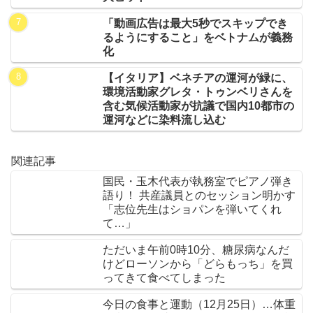
「動画広告は最大5秒でスキップでき
るようにすること」をベトナムが義務
化
【イタリア】ベネチアの運河が緑に、
環境活動家グレタ・トゥンベリさんを
含む気候活動家が抗議で国内10都市の
運河などに染料流し込む
関連記事
国民・玉木代表が執務室でピアノ弾き
語り！ 共産議員とのセッション明かす
「志位先生はショパンを弾いてくれ
て…」
ただいま午前0時10分、糖尿病なんだ
けどローソンから「どらもっち」を買
ってきて食べてしまった
今日の食事と運動（12月25日）…体重