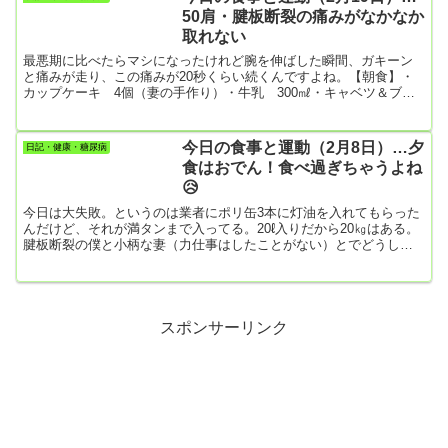
た。テレビを見ていると毎日、グルメの特集がホントに多いね。糖
50肩・腱板断裂の痛みがなかなか
尿病患者には酷な話。昨夜もスィーツやパンや焼き肉やお蕎麦やラ
取れない
ーメン...
最悪期に比べたらマシになったけれど腕を伸ばした瞬間、ガキーン
と痛みが走り、この痛みが20秒くらい続くんですよね。【朝食】・
カップケーキ 4個（妻の手作り）・牛乳 300㎖・キャベツ＆ブロ
ッコリー【昼食】・日清の焼きそば （ついに食べてしまった！）
【夕食】・サバの缶詰の揚げ物・野菜サラダ（キャベツ＆ブロッコ
リー）・グラタン【夜食】我慢してたのについに買い出しに行って
今日の食事と運動（2月8日）…夕
日記・健康・糖尿病
食べてしまったよ。妻には内緒！体が砂糖漬けになるけど我慢でき
食はおでん！食べ過ぎちゃうよね
ないんですよね！・丸ごとバナナ・レーズンサンド【今日の運
😥
動】・散歩 371...
今日は大失敗。というのは業者にポリ缶3本に灯油を入れてもらった
んだけど、それが満タンまで入ってる。20ℓ入りだから20㎏はある。
腱板断裂の僕と小柄な妻（力仕事はしたことがない）とでどうしろ
というの😢😢すると妻が腱板断裂で治療中の僕に持たせるわけには
いかないと、なんと20㎏のポリ缶を運び出した。明日は絶対に妻に
身体的トラブルが起こってるよ。＿|￣|○業者に「灯油缶の半分まで
入れて」と御願いすりゃよかった。後の祭り！！！【朝食】・目玉
焼き、キャベツ＆ブロッコリー、一正のはんぺん【昼食】・昨日の
スポンサーリンク
炊き込...