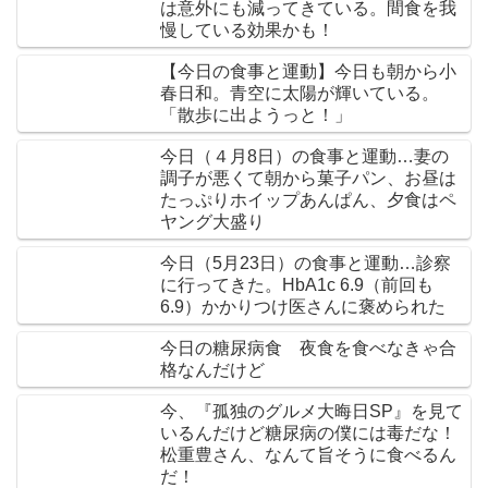
は意外にも減ってきている。間食を我
慢している効果かも！
【今日の食事と運動】今日も朝から小
春日和。青空に太陽が輝いている。
「散歩に出ようっと！」
今日（４月8日）の食事と運動…妻の
調子が悪くて朝から菓子パン、お昼は
たっぷりホイップあんぱん、夕食はペ
ヤング大盛り
今日（5月23日）の食事と運動…診察
に行ってきた。HbA1c 6.9（前回も
6.9）かかりつけ医さんに褒められた
今日の糖尿病食 夜食を食べなきゃ合
格なんだけど
今、『孤独のグルメ大晦日SP』を見て
いるんだけど糖尿病の僕には毒だな！
松重豊さん、なんて旨そうに食べるん
だ！