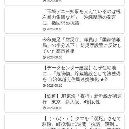
2026.08.10
「玉城デニー知事を支えているのは極
左暴力集団など」 沖縄県議の発言
に、撤回求め抗議
2026.08.10
今秋発足「防災庁」職員は「国家情報
局」の半分以下！ 防災庁設置に反対し
ていた高市首相
2026.08.10
【データセンター建設】なぜ住宅地
に…「危険物」貯蔵施設として法整備
を 自治体越え住民連携強化 ★2
2026.08.10
【鉄道】JR東海「夜行」新幹線が初運
行 東京―新大阪、4割女性
2026.08.10
【（・(ｪ)・）】クマを「溺死」させて
駆除、町役場に1週間「抗議」殺到…