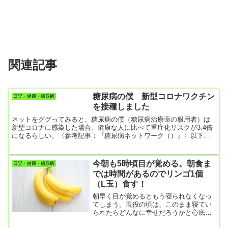
関連記事
糖尿病の僕 新型コロナワクチン
日記・健康・糖尿病
を接種しました
ネットをググってみると、糖尿病の僕（糖尿病治療薬の服用者）は
新型コロナに感染した場合、健康な人に比べて重症化リスクが3.4倍
になるらしい。〈参考記事：『糖尿病ネットワーク（）』〉以下、
他の重症化リスクをあげますね。肥満の人（BMIが25以上）は1.8倍
のリスク。でも糖尿病に比べるとだいぶマシだな。喫煙者は1.6倍の
リスク 喫煙指数が400以上（1日の喫煙本数×喫煙年数）の人。あ
今朝も5時頃目が覚める。朝食ま
日記・健康・糖尿病
と、高血圧の人も1.6倍のリスク。 糖尿病患者には合併症リスクが
では時間があるのでリンゴ1個
あるし、新型コロナ感染リスクは3.4倍もあるし、いいこと...
（L玉）食す！
朝早く目が覚めるともう寝られなくなっ
てしまう。現役の頃は、このまま寝てい
られたらどんなに幸せだろうかと心底思
ったが、リタイアしていつまでも寝てい