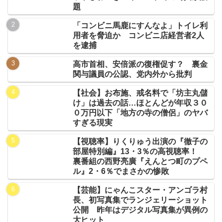
題
「コンビニ馬鹿にすんなよ」トイレ利
用者を脅迫か コンビニ店経営者2人
を逮捕
高市首相、安倍派の復権促す？ 裏金
関与議員の公認、党内外から批判
【社会】お布施、戒名料で「坊主丸儲
け」は過去の話…ほとんどが年収３０
０万円以下「地方の寺の僧侶」のヤバ
すぎる現実
【視聴率】りくりゅう出演の『徹子の
部屋特別編』13・3％の高視聴率！
裏番組の西野亮廣『えんとつ町のプペ
ル』2・6％でまさかの惨敗
【芸能】にゃんこスター・アンゴラ村
長、初写真集でランジェリーショット
公開 昨年はデジタル写真集が異例の
大ヒット