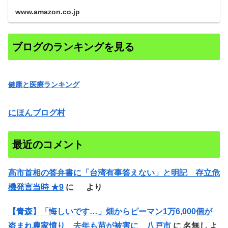
www.amazon.co.jp
ブログのランキングを見る
健康と医療ランキング
にほんブログ村
最近のコメント
高市首相の答弁書に「台湾有事答えない」と明記 存立危
機発言当時 ★9
に
より
【青森】「悔しいです…」畑からピーマン1万6,000個が
盗まれ農家憤り 去年も苗が被害に 八戸市
に
名無し
よ