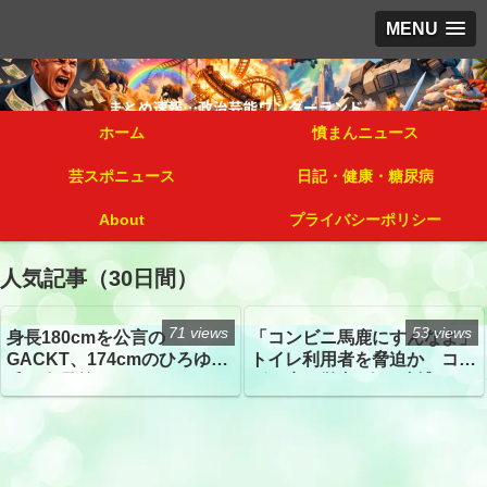
MENU
ホーム
憤まんニュース
芸スポニュース
日記・健康・糖尿病
About
プライバシーポリシー
人気記事（30日間）
71 views
53 views
身長180cmを公言の
「コンビニ馬鹿にすんなよ」
GACKT、174cmのひろゆき
トイレ利用者を脅迫か コン
氏と身長差“ほぼなし”でネッ
ビニ店経営者2人を逮捕
トざわつき イベントでの写
真が話題