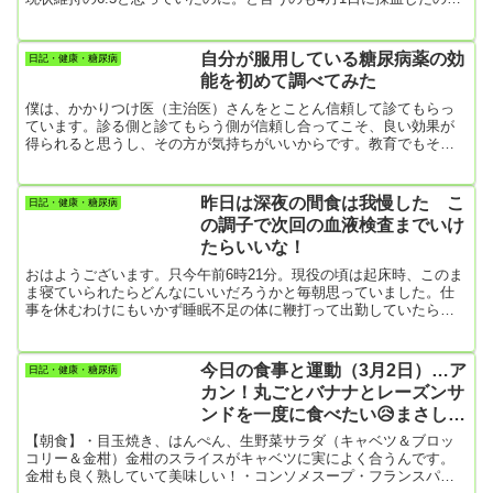
で、その血液の内容はおおよそ3月1日～31日までの成分。僕として
は6.5よりもさらにHbA1c値を低下させようと、散歩に力を入れて毎
日1万歩以上を頑張って歩き続けたというわけです。そうであったの
自分が服用している糖尿病薬の効
日記・健康・糖尿病
に、結果が6.8に悪化ということでもうがっくり＿|￣|○😞このブログ
能を初めて調べてみた
を書く元気も出ませんでした😅結果には原因がつき...
僕は、かかりつけ医（主治医）さんをとことん信頼して診てもらっ
ています。診る側と診てもらう側が信頼し合ってこそ、良い効果が
得られると思うし、その方が気持ちがいいからです。教育でもそう
ですよね。教える側と教わる側がお互いに信頼し合ってやる気にな
ってこそ、効果が上がります。ですので、僕はこれまで処方しても
らった薬の説明書は読まずにそのまま飲んでいました。そこで今日
昨日は深夜の間食は我慢した こ
日記・健康・糖尿病
は、あらためて服用している薬の効能を調べてみます 僕が飲んでい
の調子で次回の血液検査までいけ
る薬（４種類）アマリールインスリンの分泌を促して血糖値を下げ
たらいいな！
る薬です。 トラデ...
おはようございます。只今午前6時21分。現役の頃は起床時、このま
ま寝ていられたらどんなにいいだろうかと毎朝思っていました。仕
事を休むわけにもいかず睡眠不足の体に鞭打って出勤していたら、
ガチの糖尿病になってしまい、以来20数年。リタイアして朝何時ま
ででも寝ていられる身分になったら、今度は朝早くに目が覚めてし
まう。いったん目が覚めるともう二度寝できなくなってしまった。
今日の食事と運動（3月2日）…ア
日記・健康・糖尿病
今朝もトイレに５時半頃起きたらもう眠れない。まあ、加齢現象な
カン！丸ごとバナナとレーズンサ
んだろうけど人生、思うようにはならないものです。それでこうし
ンドを一度に食べたい😥まさしく
てパソコンに向...
糖質依存症だ！
【朝食】・目玉焼き、はんぺん、生野菜サラダ（キャベツ＆ブロッ
コリー＆金柑）金柑のスライスがキャベツに実によく合うんです。
金柑も良く熟していて美味しい！・コンソメスープ・フランスパン3