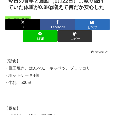
今日の食事と運動（1月22日）…減り続け
ていた体重が0.8Kg増えて何だか安心した
日記・健康・糖尿病
X
Facebook
はてブ
LINE
コピー
2023.01.23
【朝食】
・目玉焼き、はんぺん、キャベツ、ブロッコリー
・ホットケーキ4個
・牛乳 500㎖
【昼食】