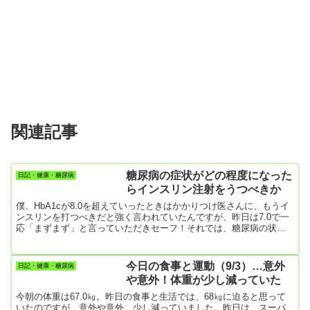
関連記事
糖尿病の症状がどの程度になった
日記・健康・糖尿病
らインスリン注射をうつべきか
僕、HbA1cが8.0を超えていったときはかかりつけ医さんに、もうイ
ンスリンを打つべきだと強く言われていたんですが、昨日は7.0で一
応「まずまず」と言っていただきセーフ！それでは、糖尿病の状態
がどのぐらい悪くなったら、インスリンをうつ必要があるのでしょ
うか。 インスリン注射って、糖尿病がどんな状態になったら打つべ
きなの？ 血糖値やHbA1cをあまりコントロールできない人が、イン
今日の食事と運動（9/3）…意外
日記・健康・糖尿病
スリン注射をした方がよいとされています。つまり、食事療法・運
や意外！体重が少し減っていた
動療法・薬物治療を行っても、思うように治療効果がみられない
人...
今朝の体重は67.0㎏。昨日の食事と生活では、68㎏に迫ると思って
いたのですが、意外や意外、少し減っていました。昨日は、スーパ