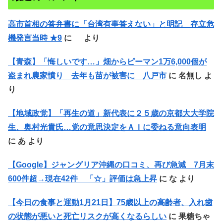
高市首相の答弁書に「台湾有事答えない」と明記 存立危
機発言当時 ★9
に
より
【青森】「悔しいです…」畑からピーマン1万6,000個が
盗まれ農家憤り 去年も苗が被害に 八戸市
に
名無し
よ
り
【地域政党】「再生の道」新代表に２５歳の京都大大学院
生、奥村光貴氏…党の意思決定をＡＩに委ねる意向表明
に
あ
より
【Google】ジャングリア沖縄の口コミ、再び急減 7月末
600件超→現在42件 「☆」評価は急上昇
に
な
より
【今日の食事と運動1月21日】75歳以上の高齢者、入れ歯
の状態が悪いと死亡リスクが高くなるらしい
に
果糖ちゃ