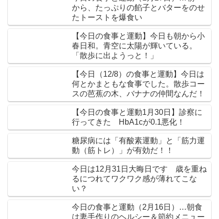
から、たっぷりの餡子とバターをのせ
たトーストを爆食い
【今日の食事と運動】今日も朝から小
春日和。青空に太陽が輝いている。
「散歩に出ようっと！」
【今日（12/8）の食事と運動】今日は
何とかまともな食事でした。散歩コー
スの芭蕉の木、バナナの仲間なんだ！
【今日の食事と運動1月30日】診察に
行ってきた HbA1cが0.1悪化！
糖尿病には「有酸素運動」と「筋力運
動（筋トレ）」が有効だ！！
今日は12月31日大晦日です 歳を重ね
るにつれてワクワク感が薄れてこな
い？
今日の食事と運動（2月16日）…朝食
は妻手作りのヘルシー＆節約メニュー