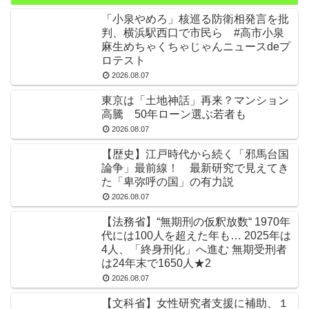
「小泉やめろ」核巡る防衛相発言を批
判、横浜駅西口で市民ら #高市小泉
麻生めちゃくちゃじゃんニュースdeプ
ロテスト
2026.08.07
東京は「土地神話」再来？マンション
高騰 50年ローン選ぶ若者も
2026.08.07
【歴史】江戸時代から続く「邪馬台国
論争」最前線！ 最新研究で見えてき
た「卑弥呼の国」の有力説
2026.08.07
【法務省】“無期刑の仮釈放数“ 1970年
代には100人を超えた年も… 2025年は
4人、「終身刑化」へ進む 無期受刑者
は24年末で1650人★2
2026.08.07
【文科省】女性研究者支援に補助、１