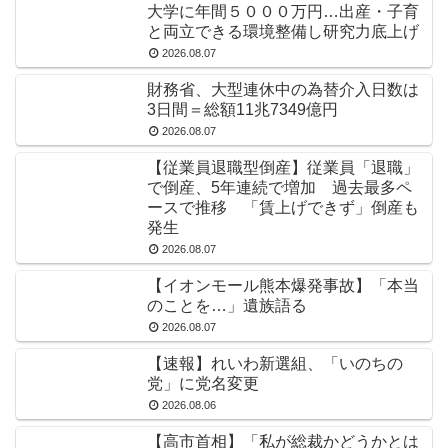
大学に年間５０００万円…出産・子育
と両立できる環境整備し研究力底上げ
2026.08.07
財務省、大型連休中の為替介入日数は
3日間＝総額11兆7349億円
2026.08.07
【従業員退職型倒産】従業員「退職」
で倒産、5年連続で増加 過去最多ペ
ースで推移 「賃上げできず」倒産も
発生
2026.08.07
【イオンモール熊本爆発事故】「本当
のことを…」遺族語る
2026.08.07
【速報】れいわ新選組、「いのちの
党」に党名変更
2026.08.06
【高市首相】「私が総裁かどうかとは