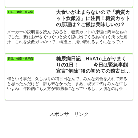
切れ＆バター【昼食】・山崎製パンの丸ごとバナナ 1個 447㎉・
山崎製パンのレーズンサンド 1個 344㎉合計驚異の781㎉！３，４
日ほど、まあまあの食生活だったのに、一昨日あたりから糖質依存
大食いが止まらないので「糖質カ
日記・健康・糖尿病
を発症！妻に隠れて（僕の部屋で）、普段食べないことにしている
ット炊飯器」に注目！糖質カット
昼食を食べた。甘さが体に浸みてくる。糖分（ショ糖）でさえ、こ
の原理は？ご飯は美味しいの？
れだけ...
メーカーの説明書を読んでみると、糖質カットの原理は簡単なもの
でした。要はお米をぐつぐつと炊く際に出てくるあの白く濁った煮
汁、これを炊飯ガマの中で、構造上、掬い取れるようになっている
んですね。あの煮汁は煮詰めれば糊になるわけで、お米のデンプン
を含んでいます。それを掬い取って捨てるわけですから、残ったご
飯の総カロリーは捨てた煮汁の分だけ減ることになる。問題は炊い
糖尿病日記…HbA1c上がりまく
日記・健康・糖尿病
たご飯の味なんですけど、それなりに「美味しい」という記述ばか
りの1日！ 今日は緊急事態
りで「まずい」というのはありませんでした。炊飯器メーカーの説
宣言”解除”後の初めての稽古日
明ですから、「まずい...
でも体育館には誰も来なかった
何という事だ。久しぶりの稽古日なんで、みんな気合を入れて来る
＿|￣|○
と思ったんだけど、誰も来なかった。まあ、現役世代はみんな忙し
いよね。年齢的にも大方が管理職になっているし。大切なのは仕
事、趣味は後回しでいい。 こういう日はまずいのだ真剣に1時間半、
稽古すると１㎏以上は痩せる。なので、夕食はペヤングの大盛りを
食べたのです。ずっと前から食べたかったんだな。ところで、「ペ
ヤング」ってやっぱり美味しいですよね。「UFO」や「日清の焼き
そば」や「一平ちゃん」や「ごつ盛り」も美味しいけど、ペヤング
スポンサーリンク
って何かが違うよ...