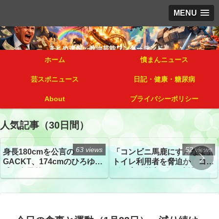
MENU
ホーム
憤まんニュース
芸スポニュース
日記・健康・糖尿病
About
プライバシーポリシー
人気記事（30日間）
63 views
52 views
身長180cmを公言の
「コンビニ馬鹿にすんなよ」
GACKT、174cmのひろゆき
トイレ利用者を脅迫か コン
氏と身長差“ほぼなし”でネッ
ビニ店経営者2人を逮捕
トざわつき イベントでの写
真が話題