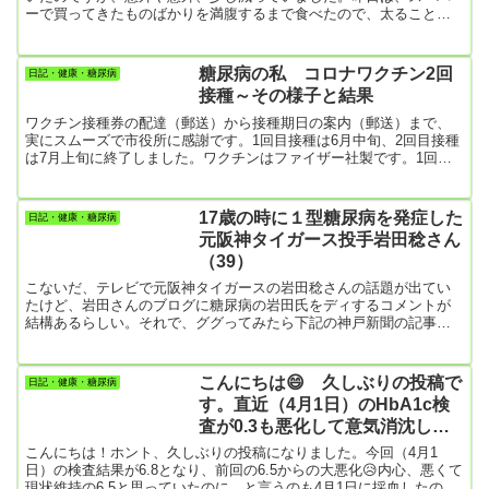
ーで買ってきたものばかりを満腹するまで食べたので、太ること間
違いなしと思っていたのですが、よく考えるとスペアリブとかのタ
ンパク質と脂質でお腹を満たしていた要素もある。やっぱりよく太
るのはカレーライスとか麺類の炭水化物ですね。僕、もち米の入っ
糖尿病の私 コロナワクチン2回
日記・健康・糖尿病
た炊き込みご飯が大好きなんですが、これを満足するまで食べると
接種～その様子と結果
1.5㎏くらいすぐ太ってしまいます。 今日は散歩もしなかった。けれ
ど、腕立...
ワクチン接種券の配達（郵送）から接種期日の案内（郵送）まで、
実にスムーズで市役所に感謝です。1回目接種は6月中旬、2回目接種
は7月上旬に終了しました。ワクチンはファイザー社製です。1回目
ワクチン接種時間通りに、主治医さんの病院へ行きました。気にな
ったことは、密であったことですけど、まあ、しようがありませ
ん。みなさん、マスクはかけていました。係員の案内もスムーズで
17歳の時に１型糖尿病を発症した
日記・健康・糖尿病
した。しばらく待っていたら順番が回ってきて、左腕の上腕部に注
元阪神タイガース投手岩田稔さん
射針をズブリと刺して一瞬で終わりました。針を刺す痛みが少しあ
（39）
った程度。そのま...
こないだ、テレビで元阪神タイガースの岩田稔さんの話題が出てい
たけど、岩田さんのブログに糖尿病の岩田氏をディするコメントが
結構あるらしい。それで、ググってみたら下記の神戸新聞の記事が
ヒットした。糖尿病と戦いながらプロスポーツ選手を続けるなん
て、並大抵のことではできないことだ。ただただリスペクトするし
かないお人柄だと思う。立派な人だ。であるのにネットではディす
こんにちは😄 久しぶりの投稿で
日記・健康・糖尿病
る人が少なからずいるらしい。考えてみれば、ネットでコメントし
す。直近（4月1日）のHbA1c検
てくる人は多くがこういう人たちなのかもしれない。アイドルグル
査が0.3も悪化して意気消沈して
ープの「5ちゃんねる」...
いました
こんにちは！ホント、久しぶりの投稿になりました。今回（4月1
日）の検査結果が6.8となり、前回の6.5からの大悪化😥内心、悪くて
現状維持の6.5と思っていたのに。と言うのも4月1日に採血したの