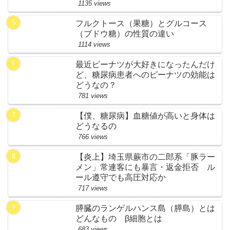
1135 views
フルクトース（果糖）とグルコース
（ブドウ糖）の性質の違い
1114 views
最近ピーナツが大好きになったんだけ
ど、糖尿病患者へのピーナツの効能は
どうなの？
781 views
【僕、糖尿病】血糖値が高いと身体は
どうなるの
766 views
【炎上】埼玉県蕨市の二郎系「豚ラー
メン」常連客にも暴言・返金拒否 ル
ール遵守でも高圧対応か
717 views
膵臓のランゲルハンス島（膵島）とは
どんなもの β細胞とは
683 views