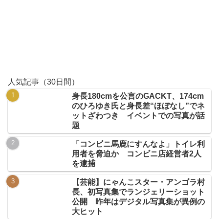
人気記事（30日間）
身長180cmを公言のGACKT、174cm
のひろゆき氏と身長差“ほぼなし”でネ
ットざわつき イベントでの写真が話
題
「コンビニ馬鹿にすんなよ」トイレ利
用者を脅迫か コンビニ店経営者2人
を逮捕
【芸能】にゃんこスター・アンゴラ村
長、初写真集でランジェリーショット
公開 昨年はデジタル写真集が異例の
大ヒット