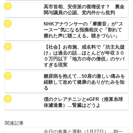
高市首相、安倍派の復権促す？ 裏金
関与議員の公認、党内外から批判
NHKアナウンサーの「摩擦音」が“ス
ースー”気になる指摘相次ぐ「割れて
擦れた声に聴こえる。聴きづらい」
【社会】お布施、戒名料で「坊主丸儲
け」は過去の話…ほとんどが年収３０
０万円以下「地方の寺の僧侶」のヤバ
すぎる現実
糖尿病を抱えて…50肩の激しい痛みを
経験して改めて健康のありがたみを知
る
僕のクレアチニンとeGFR（推算糸球
体濾過量）…腎臓はどうよ
関連記事
今日の食事と運動（1月27日）…朝一