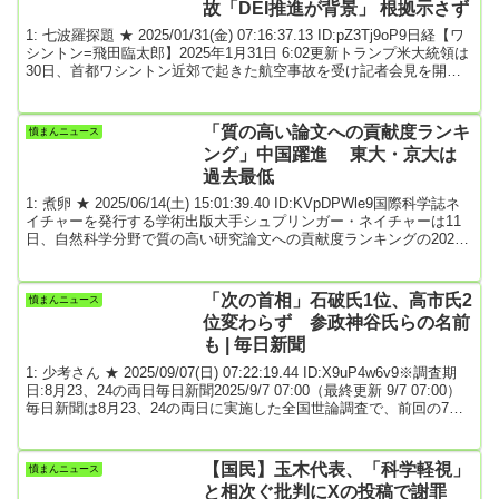
故「DEI推進が背景」 根拠示さず
得競争が激し...
1: 七波羅探題 ★ 2025/01/31(金) 07:16:37.13 ID:pZ3Tj9oP9日経【ワ
シントン=飛田臨太郎】2025年1月31日 6:02更新トランプ米大統領は
30日、首都ワシントン近郊で起きた航空事故を受け記者会見を開
き、航空当局の多様性を推進する取り組みが事故の背景にあると一
方的に主張した。過去の民主党政権の政策に問題があったと批判し
た。根拠は示さなかった。ワシントン近郊のロナルド・レーガン空
「質の高い論文への貢献度ランキ
憤まんニュース
港付近で29日夜、小型旅客機と米陸軍のヘリコプターが衝突し、い
ング」中国躍進 東大・京大は
ずれも墜落した。※...
過去最低
1: 煮卵 ★ 2025/06/14(土) 15:01:39.40 ID:KVpDPWle9国際科学誌ネ
イチャーを発行する学術出版大手シュプリンガー・ネイチャーは11
日、自然科学分野で質の高い研究論文への貢献度ランキングの2025
年版を発表した。研究機関別では上位10機関のうち8機関を中国が占
め躍進する一方、日本では東京大が23位（前年21位）、京都大は55
位（同47位）と、いずれも過去最低に沈んだ。ランキングは同社傘
「次の首相」石破氏1位、高市氏2
憤まんニュース
下の調査機関が14年から毎年公表している「ネイチャーインデック
位変わらず 参政神谷氏らの名前
ス」。物理学▽化...
も | 毎日新聞
1: 少考さん ★ 2025/09/07(日) 07:22:19.44 ID:X9uP4w6v9※調査期
日:8月23、24の両日毎日新聞2025/9/7 07:00（最終更新 9/7 07:00）
毎日新聞は8月23、24の両日に実施した全国世論調査で、前回の7月
調査（7月26、27日実施）に続き、次の首相に誰がふさわしいと思う
か尋ねた。石破茂首相が前月比1ポイント増の21％でトップで、自民
党の高市早苗前経済安全保障担当相が前月比1ポイント減の14％で2
【国民】玉木代表、「科学軽視」
憤まんニュース
位。3位以降も0～2ポイントの変動で、7月と...
と相次ぐ批判にXの投稿で謝罪