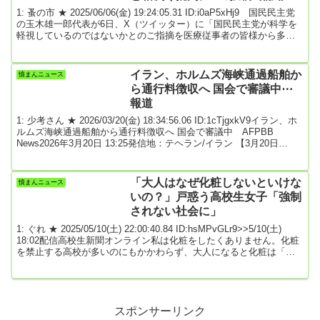
1: 蚤の市 ★ 2025/06/06(金) 19:24:05.31 ID:i0aP5xHj9 国民民主党
の玉木雄一郎代表が6日、X（ツイッター）に「国民民主党が科学を
軽視しているのではないかとのご指摘を医療従事者の皆様から多く
いただいている」と投稿し、「不安な思いを抱かせてしまっている
ことに対し、心よりおわび申し上げます」と謝罪した。国民民主を
巡っては、新型コロナウイルスワクチンの不要論を発信してきた元
イラン、ホルムズ海峡通過船舶か
憤まんニュース
格闘家の須藤元気氏（47）を擁立すると発表し、「なぜ擁立したの
ら通行料徴収へ 国会で審議中⋯
かきちんと説明してほしい」など...
報道
1: 少考さん ★ 2026/03/20(金) 18:34:56.06 ID:1cTjgxkV9イラン、ホ
ルムズ海峡通過船舶から通行料徴収へ 国会で審議中 AFPBB
News2026年3月20日 13:25発信地：テヘラン/イラン 【3月20日
AFP】イランの国会は、同国が事実上封鎖するエネルギー輸送の要
衝ホルムズ海峡を通過する船舶に通行料（通航料）と税金を課すこ
とを計画している。同国メディアが19日、報じた。当局は、ホルム
「大人はなぜ化粧しないといけな
憤まんニュース
ズ海峡の通航が2月28日の米イスラエルによる対イラン攻撃で始まっ
いの？」戸惑う高校生女子「強制
た中...
されない社会に」
1: ぐれ ★ 2025/05/10(土) 22:00:40.84 ID:hsMPvGLr9>>5/10(土)
18:02配信高校生新聞オンライン私は化粧をしたくありません。化粧
を禁止する高校が多いのにもかかわらず、大人になると化粧は「身
だしなみ」に変化していくと知り、戸惑い、違和感を覚えました。
（高校生記者・美久＝2年）私の学校では、ふだん化粧が禁止されて
いるわけではありませんが、式典などの際は禁止です。学校空間で
は化粧をしないことが良しとされるのです。一方、大学生活や就職
活動では「女性は化粧...
スポンサーリンク