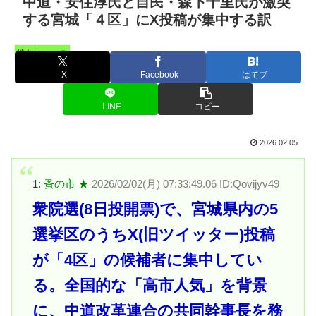
中道・安住淳氏と自民・森下千里氏が激突
する宮城「４区」にX投稿が集中する訳
憤まんニュース
X
Facebook
はてブ
LINE
コピー
2026.02.05
1:
蚤の市 ★
2026/02/02(月) 07:33:49.06 ID:Qovijyv49
衆院選(8日投開票)で、宮城県内の5
選挙区のうちX(旧ツイッター)投稿
が「4区」の候補者に集中してい
る。全国的な「高市人気」を背景
に、中道改革連合の共同幹事長を務