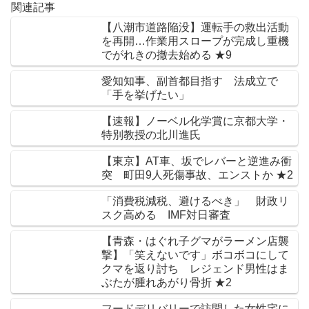
関連記事
【八潮市道路陥没】運転手の救出活動
を再開…作業用スロープが完成し重機
でがれきの撤去始める ★9
愛知知事、副首都目指す 法成立で
「手を挙げたい」
【速報】ノーベル化学賞に京都大学・
特別教授の北川進氏
【東京】AT車、坂でレバーと逆進み衝
突 町田9人死傷事故、エンストか ★2
「消費税減税、避けるべき」 財政リ
スク高める IMF対日審査
【青森・はぐれ子グマがラーメン店襲
撃】「笑えないです」ボコボコにして
クマを返り討ち レジェンド男性はま
ぶたが腫れあがり骨折 ★2
フードデリバリーで訪問した女性宅に