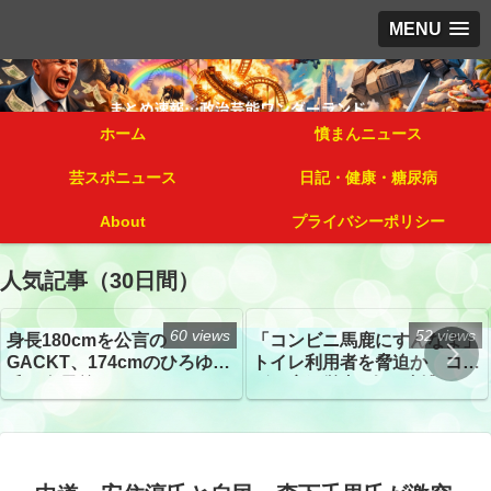
MENU
ホーム
憤まんニュース
芸スポニュース
日記・健康・糖尿病
About
プライバシーポリシー
人気記事（30日間）
60 views
52 views
身長180cmを公言の
「コンビニ馬鹿にすんなよ」
GACKT、174cmのひろゆき
トイレ利用者を脅迫か コン
氏と身長差“ほぼなし”でネッ
ビニ店経営者2人を逮捕
トざわつき イベントでの写
真が話題