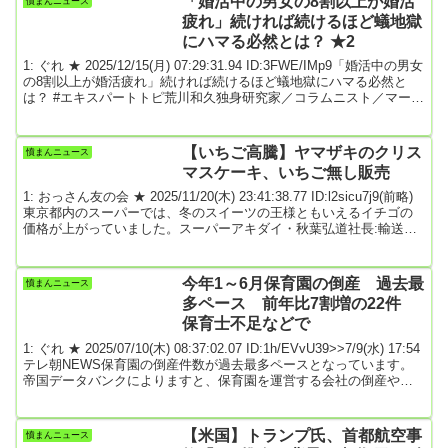
「婚活中の男女の8割以上が婚活
憤まんニュース
を増やしているとみられ、ウサギを襲っているケースを福島大など
疲れ」続ければ続けるほど蟻地獄
のチームが確認した。国...
にハマる必然とは？ ★2
1: ぐれ ★ 2025/12/15(月) 07:29:31.94 ID:3FWE/IMp9「婚活中の男女
の8割以上が婚活疲れ」続ければ続けるほど蟻地獄にハマる必然と
は？ #エキスパートトピ荒川和久独身研究家／コラムニスト／マーケ
ティングディレクター>>12/14(日) 9:052025年SMBCコンシューマー
ファイナンス「婚活・結婚に関する意識・実態調査（25-39歳対
象）」によれば、婚活中の未婚男女の80.6%が「婚活疲れ」を感じて
【いちご高騰】ヤマザキのクリス
憤まんニュース
いる。男性74.4%に対し、女性は86.8%と9割近くがそう...
マスケーキ、いちご無し販売
1: おっさん友の会 ★ 2025/11/20(木) 23:41:38.77 ID:l2sicu7j9(前略)
東京都内のスーパーでは、冬のスイーツの王様ともいえるイチゴの
価格が上がっていました。スーパーアキダイ・秋葉弘道社長:輸送コ
ストの問題。価格帯も大体全体的にみて、1割から2割くらい高い状
態が続いている。イチゴを購入した親子は「（いちご）ちょっと高
いから、少し安くなる時期まで買うの控えようかなと思ったり、ケ
今年1～6月保育園の倒産 過去最
憤まんニュース
ーキ高くてなかなか買うのちゅうちょしたりします」と話しまし
多ペース 前年比7割増の22件
た。師走の足音が聞こえ始めて...
保育士不足などで
1: ぐれ ★ 2025/07/10(木) 08:37:02.07 ID:1h/EVvU39>>7/9(水) 17:54
テレ朝NEWS保育園の倒産件数が過去最多ペースとなっています。
帝国データバンクによりますと、保育園を運営する会社の倒産や廃
業などは、今年1月から6月で合わせて22件に上りました。去年の同
じ時期に比べ、7割増えています。年間では過去最多を更新する可能
性があるということです。帝国データバンクは、人手不足で保育士
【米国】トランプ氏、首都航空事
憤まんニュース
の採用が難しいことや保育施設の増加や少子化の影響で入園者の獲