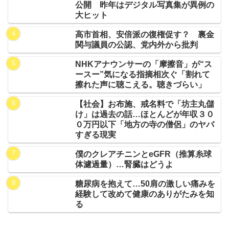
公開 昨年はデジタル写真集が異例の
大ヒット
高市首相、安倍派の復権促す？ 裏金
関与議員の公認、党内外から批判
NHKアナウンサーの「摩擦音」が“ス
ースー”気になる指摘相次ぐ「割れて
擦れた声に聴こえる。聴きづらい」
【社会】お布施、戒名料で「坊主丸儲
け」は過去の話…ほとんどが年収３０
０万円以下「地方の寺の僧侶」のヤバ
すぎる現実
僕のクレアチニンとeGFR（推算糸球
体濾過量）…腎臓はどうよ
糖尿病を抱えて…50肩の激しい痛みを
経験して改めて健康のありがたみを知
る