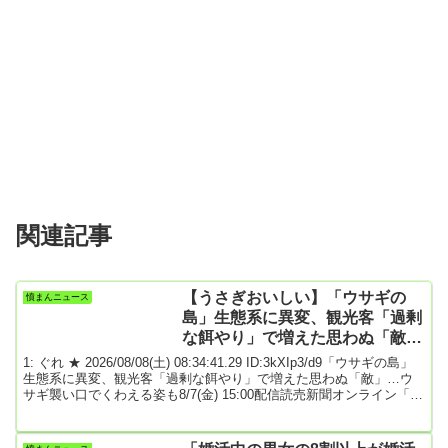
関連記事
【うさぎおいしい】「ウサギの
憤まんニュース
島」生態系に異変、観光客「過剰
な餌やり」で増えた思わぬ「敵」
…ウサギ襲い口でくわえる姿も
1: ぐれ ★ 2026/08/08(土) 08:34:41.29 ID:3kXIp3/d9「ウサギの島」
大久野島
生態系に異変、観光客「過剰な餌やり」で増えた思わぬ「敵」…ウ
サギ襲い口でくわえる姿も8/7(金) 15:00配信読売新聞オンライン「ウ
サギの島」として知られる広島県竹原市の大久野（おおくの）島
で、観光客によるウサギへの過剰な餌やりが島の生態系に異変をも
たらしている。ウサギが残した餌を島内の野生イノシシが食べて数