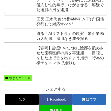
侵入し性的暴行、けがさせる 容疑で
配達員の男を逮捕
国民 玉木代表 消費税率引き下げ “国債
発行して対応すべき”
迫る「AIリストラ」の現実 米企業95
万人削減、雇用なき成長探る
【静岡】診療中の少女に陰部を舐めさ
せた歯科医師の男を再逮捕… 目隠し
をした上で舌を出すよう指示 行為の
様子をスマホで撮影も
憤まんニュース
シェアする
X
Facebook
はてブ
LINE