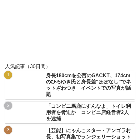
人気記事（30日間）
身長180cmを公言のGACKT、174cm
のひろゆき氏と身長差“ほぼなし”でネ
ットざわつき イベントでの写真が話
題
「コンビニ馬鹿にすんなよ」トイレ利
用者を脅迫か コンビニ店経営者2人
を逮捕
【芸能】にゃんこスター・アンゴラ村
長、初写真集でランジェリーショット