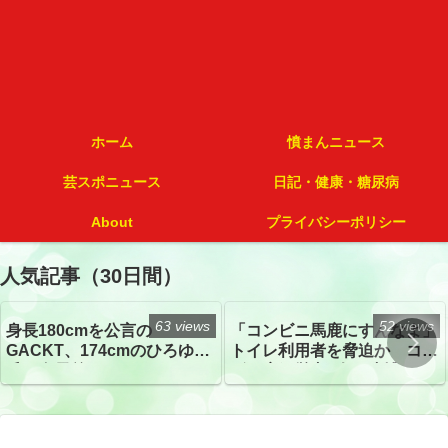
ホーム
憤まんニュース
芸スポニュース
日記・健康・糖尿病
About
プライバシーポリシー
人気記事（30日間）
63 views
52 views
身長180cmを公言の
「コンビニ馬鹿にすんなよ」
GACKT、174cmのひろゆき
トイレ利用者を脅迫か コン
氏と身長差“ほぼなし”でネッ
ビニ店経営者2人を逮捕
トざわつき イベントでの写
真が話題