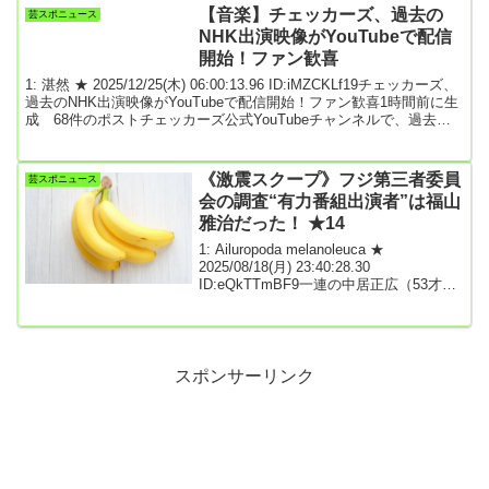
に何度も何度も」「見えない人の暴力的な言葉に自分を左右された
【音楽】チェッカーズ、過去の
芸スポニュース
くない」「苦しみに直面してまで世に届けたかったこと」などと3つ
NHK出演映像がYouTubeで配信
のインタビュー記事の見...
開始！ファン歓喜
1: 湛然 ★ 2025/12/25(木) 06:00:13.96 ID:iMZCKLf19チェッカーズ、
過去のNHK出演映像がYouTubeで配信開始！ファン歓喜1時間前に生
成 68件のポストチェッカーズ公式YouTubeチャンネルで、過去の
NHKへの出演映像が配信が開始されました。紅白歌合戦の映像を皮
切りに、月1～2本のペースで2026年7月まで配信される予定です。こ
の発表を受け、ファンからは喜びや懐かしさを表現する投稿が多く
《激震スクープ》フジ第三者委員
芸スポニュース
見られました。また、過去のライブ映像の配信に際し、メンバー交
会の調査“有力番組出演者”は福山
代に関...
雅治だった！ ★14
1: Ailuropoda melanoleuca ★
2025/08/18(月) 23:40:28.30
ID:eQkTTmBF9一連の中居正広（53才）
がかかわった騒動と第三者委員会の調査
によってフジテレビ局内で《不適切な会
合》が繰り返されていたことが指摘され
た。その調査の報告書で記載された“有力
番組出演者”が福山雅治（56才）であるこ
スポンサーリンク
とが『女性セブン』の取材でわかった。
昨年末に表面化した中居と元女性アナウ
ンサーのトラブルは、フジテレビのガバ
ナンス（企業統治）が問われる事態に発
展し、経営陣の...