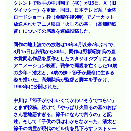
タレントで歌手の中川翔子（40）が15日、X（旧
ツイッター）を更新。同日、日本テレビ系「金曜
ロードショー」枠（金曜午後9時）でノーカット
放送されたアニメ映画「火垂るの墓」（高畑勲監
督）についての感想を連続投稿した。
同作の地上波での放送は18年4月以来7年ぶりで、
8月15日は終戦から80年。同作は野坂昭如氏の直
木賞同名作品を原作としたスタジオジブリによる
アニメーション映画。戦争で両親を亡くした14歳
の少年・清太と、4歳の妹・節子が懸命に生きる
姿を描いた。高畑勲氏が監督と脚本を手がけ、
1988年に公開された。
中川は「節子がかわいくてかわいそうでつらい」
とまず投稿。続けて「やっぱり火垂るの墓のおば
さん意地悪すぎる。節子になんで言うの」と記
述。そして「子供の頃はわからなかった、清太と
節子の幽霊が現代のビル街を見下ろすラストシー