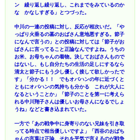
ン 繰り返し繰り返し、これまでをみているのか
な かなしすぎる」とつづった。
中川の一連の投稿に対し、反応が相次いだ。「や
っぱり火垂るの墓のおばさん意地悪すぎる。節子
になんで言うの」との投稿に対しては「節子がお
ばさんに言ってること正論なんですよね。うちの
お米、お母ちゃんの着物。決しておばさんもので
はないし、もし自分たちの生活の足しにするなら
清太と節子にもう少し優しく接して欲しかったで
す」「分かる！！ でもオバハンの年に近づくと
ともにオバハンの気持ちも分かる これが大人に
なるということか」「節子のことを第一に考えら
れる中川翔子さんは優しいお母さんになるでしょ
うね」などと書き込まれていた。
一方で「あの戦争中に身寄りのない兄妹を引き取
ってる時点で相当優しいですよ」「西谷のおばち
ゃんの言葉は正論、それを平気で言えるのが戦争