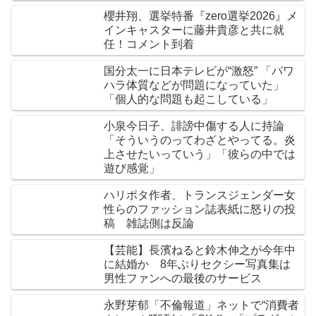
櫻井翔、選挙特番『zero選挙2026』メ
インキャスターに藤井貴彦と共に就
任！コメント到着
国分太一に日本テレビが“激怒” 「パワ
ハラ体質などが問題になっていた」
「個人的な問題も起こしている」
小泉今日子、誹謗中傷する人に持論
「そういうのってわざとやってる。炎
上させたいっていう」「彼らの中では
遊び感覚」
ハリポタ作者、トランスジェンダー女
性らのファッション誌表紙に怒りの投
稿 雑誌側は反論
【芸能】長濱ねると鈴木伸之が今年中
に結婚か 8年ぶりセクシー写真集は
男性ファンへの最後のサービス
永野芽郁「不倫報道」ネットで“消費者