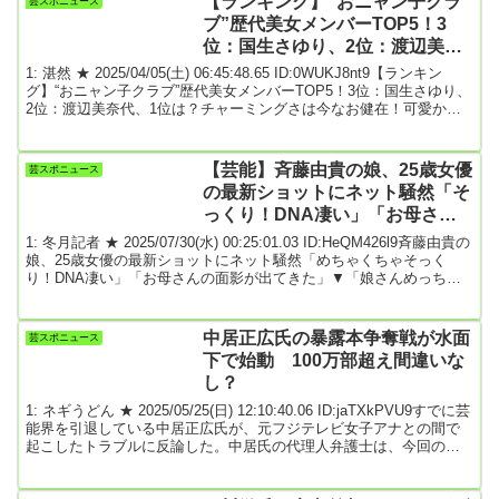
【ランキング】“おニャン子クラ
芸スポニュース
よ。1週間拘束されるんですけど、ギャラがゼロなんです。優勝賞金
ブ”歴代美女メンバーTOP5！3
だけ」と明かした。当時か...
位：国生さゆり、2位：渡辺美奈
代、1位は？チャーミングさは今
1: 湛然 ★ 2025/04/05(土) 06:45:48.65 ID:0WUKJ8nt9【ランキン
なお健在！
グ】“おニャン子クラブ”歴代美女メンバーTOP5！3位：国生さゆり、
2位：渡辺美奈代、1位は？チャーミングさは今なお健在！可愛かっ
た！“おニャン子クラブ”歴代メンバーランキングLASISA編集部
4/3(木) 20:101980年代に活動したアイドルグループ「おニャン子ク
ラブ」。会員番号制度や、独特の歌詞などが支持され「おニャン子
【芸能】斉藤由貴の娘、25歳女優
芸スポニュース
現象」と呼ばれる社会現象を巻き起こすほどで、日本の歴代アイド
の最新ショットにネット騒然「そ
ルを語...
っくり！DNA凄い」「お母さん
の面影が出てきた」
1: 冬月記者 ★ 2025/07/30(水) 00:25:01.03 ID:HeQM426l9斉藤由貴の
娘、25歳女優の最新ショットにネット騒然「めちゃくちゃそっく
り！DNA凄い」「お母さんの面影が出てきた」▼「娘さんめっちゃ
可愛い」「似てる」女優の斉藤由貴(58)の長女で女優の水嶋凜(25)が
公開したショットが母親似と話題になっている。「くりぃむクイズ
ミラクル9のセットで撮って頂きました は～たのしかった～」と、9
中居正広氏の暴露本争奪戦が水面
芸スポニュース
日に出演したテレビ朝日「くりぃむクイズ ミラクル9」のセットで撮
下で始動 100万部超え間違いな
影したショット...
し？
1: ネギうどん ★ 2025/05/25(日) 12:10:40.06 ID:jaTXkPVU9すでに芸
能界を引退している中居正広氏が、元フジテレビ女子アナとの間で
起こしたトラブルに反論した。中居氏の代理人弁護士は、今回のト
ラブルでフジテレビが設置した第三者委員会に対し、提出した報告
書について請求した証拠の開示や釈明を求めている。代理人弁護士