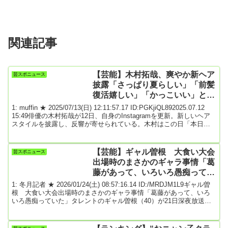
関連記事
【芸能】木村拓哉、爽やか新ヘア
芸スポニュース
披露「さっぱり夏らしい」「前髪
復活嬉しい」「かっこいい」と反
響
1: muffin ★ 2025/07/13(日) 12:11:57.17 ID:PGKjiQL892025.07.12
15:49俳優の木村拓哉が12日、自身のInstagramを更新。新しいヘア
スタイルを披露し、反響が寄せられている。木村はこの日「本日は
トリミングDAY！いつも対応ありがとうございます。明日からの撮
影も、これでバッチリです！」とつづり、自撮りを公開。最近は前
髪を流したスタイルを多く見せていたが、髪の毛を短く切り揃え、
【芸能】ギャル曽根 大食い大会
芸スポニュース
前髪を作ったヘアスタイルを披露している。この投稿にファンか
出場時のまさかのギャラ事情「葛
ら...
藤があって、いろいろ愚痴ってい
た」
1: 冬月記者 ★ 2026/01/24(土) 08:57:16.14 ID:/MRDJM1L9ギャル曽
根 大食い大会出場時のまさかのギャラ事情「葛藤があって、いろ
いろ愚痴っていた」タレントのギャル曽根（40）が21日深夜放送の
日本テレビ系「人間研究所～かわいいホモサピ大集合!!～」(水曜後
11・59）にゲスト出演。大食い大会に出ていた時のギャラ事情を明
かした。ギャル曽根は「大食い大会自体はギャラが出ないんです