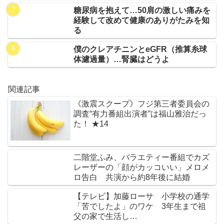
糖尿病を抱えて…50肩の激しい痛みを
経験して改めて健康のありがたみを知
る
僕のクレアチニンとeGFR（推算糸球
体濾過量）…腎臓はどうよ
関連記事
《激震スクープ》フジ第三者委員会の
調査“有力番組出演者”は福山雅治だっ
た！ ★14
二階堂ふみ、バラエティー番組でカズ
レーザーの「顔がカッコいい」メロメ
ロ告白 共演から約8年後に結婚
【テレビ】加藤ローサ 小学校の通学
「苦でしたよ」のワケ 3年生まで祖
父の家で生活し…