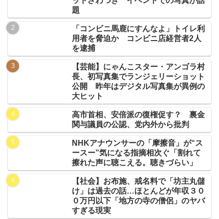
ットざわつき イベントでの写真が話
題
「コンビニ馬鹿にすんなよ」トイレ利
用者を脅迫か コンビニ店経営者2人
を逮捕
【芸能】にゃんこスター・アンゴラ村
長、初写真集でランジェリーショット
公開 昨年はデジタル写真集が異例の
大ヒット
高市首相、安倍派の復権促す？ 裏金
関与議員の公認、党内外から批判
NHKアナウンサーの「摩擦音」が“ス
ースー”気になる指摘相次ぐ「割れて
擦れた声に聴こえる。聴きづらい」
【社会】お布施、戒名料で「坊主丸儲
け」は過去の話…ほとんどが年収３０
０万円以下「地方の寺の僧侶」のヤバ
すぎる現実