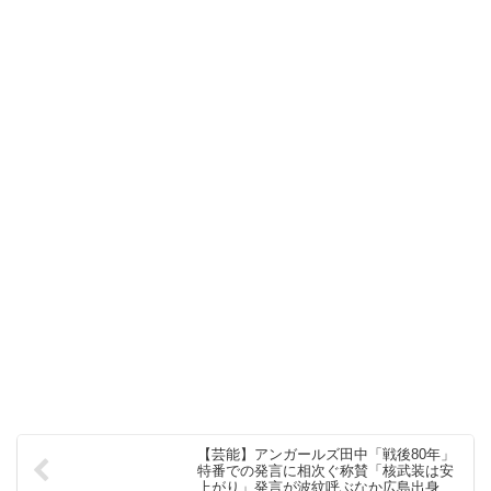
【芸能】アンガールズ田中「戦後80年」
特番での発言に相次ぐ称賛「核武装は安
上がり」発言が波紋呼ぶなか広島出身者