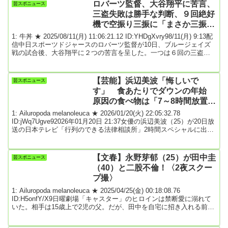
ト「女子高生ミスコン2025」の全国ファイナル審査がこのほど、東
ロバーツ監督、大谷翔平に苦言、
芸スポニュース
京都内で行われ、ファイナリスト15人の中から福井県出身の高校1年
三盗失敗は勝手な判断、９回絶好
生・なんりさん...
機で空振り三振に「まさか三振と
は…センター返しだろ…絶対にダ
1: 牛丼 ★ 2025/08/11(月) 11:06:21.12 ID:YHDgXvry98/11(月) 9:13配
メだ」
信中日スポーツドジャースのロバーツ監督が10日、ブルージェイズ
戦の試合後、大谷翔平に２つの苦言を呈した。一つは６回の三盗に
失敗した場面。１点リードで、２死一、二塁から、大谷はスタート
を切ったが、失敗して貴重な追加点を取るチャンスはしぼんだ。監
督は「あれは彼の判断。いい野球ではなかった」と語った。◆ロバ
【芸能】浜辺美波「悔しいで
芸スポニュース
ーツ監督が苦言…9回絶好機で大谷翔平は空振り三振【実際の動画】
す」 食あたりでダウンの年始
１点を追う９回１死...
原因の食べ物は「7～8時間放置し
た…」
1: Ailuropoda melanoleuca ★ 2026/01/20(火) 22:05:32.78
ID:jWq7Ugve92026年01月20日 21:37女優の浜辺美波（25）が20日放
送の日本テレビ「行列のできる法律相談所」2時間スペシャルに出
演。年始の食あたりについて語った。26年の年始、自身のSNSで
「年始早々、食あたりかましてしまいまして、お水も経口補水液も
体が拒否していました!」と報告していた浜辺。トークを振られると
【文春】永野芽郁（25）が田中圭
芸スポニュース
「7時間から8時間放置した海老天食べちゃって」と原因を推測...
（40）と二股不倫！〈2夜スクー
プ撮〉
1: Ailuropoda melanoleuca ★ 2025/04/25(金) 00:18:08.76
ID:H5onfY/X9日曜劇場「キャスター」のヒロインは禁断愛に溺れて
いた。相手は15歳上で2児の父。だが、田中を自宅に招き入れる前日
まで、気鋭の韓国人俳優と甘い時を――。4月19日深夜3時。女優・
永野芽郁（25）が都内で一人暮らしをしている自宅マンションのエ