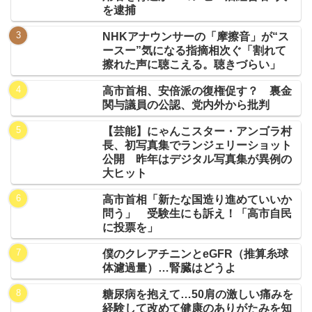
を逮捕
NHKアナウンサーの「摩擦音」が“ス
ースー”気になる指摘相次ぐ「割れて
擦れた声に聴こえる。聴きづらい」
高市首相、安倍派の復権促す？ 裏金
関与議員の公認、党内外から批判
【芸能】にゃんこスター・アンゴラ村
長、初写真集でランジェリーショット
公開 昨年はデジタル写真集が異例の
大ヒット
高市首相「新たな国造り進めていいか
問う」 受験生にも訴え！「高市自民
に投票を」
僕のクレアチニンとeGFR（推算糸球
体濾過量）…腎臓はどうよ
糖尿病を抱えて…50肩の激しい痛みを
経験して改めて健康のありがたみを知