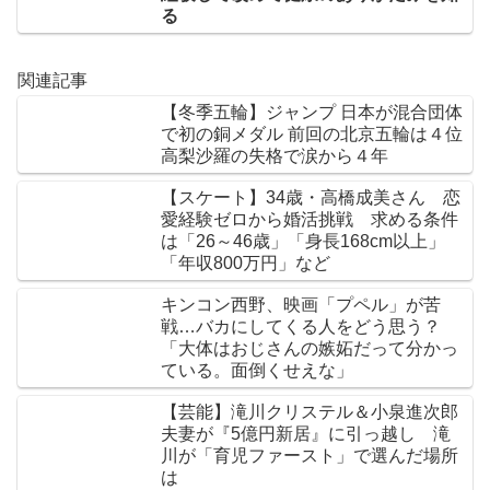
る
関連記事
【冬季五輪】ジャンプ 日本が混合団体
で初の銅メダル 前回の北京五輪は４位
高梨沙羅の失格で涙から４年
【スケート】34歳・高橋成美さん 恋
愛経験ゼロから婚活挑戦 求める条件
は「26～46歳」「身長168cm以上」
「年収800万円」など
キンコン西野、映画「プペル」が苦
戦…バカにしてくる人をどう思う？
「大体はおじさんの嫉妬だって分かっ
ている。面倒くせえな」
【芸能】滝川クリステル＆小泉進次郎
夫妻が『5億円新居』に引っ越し 滝
川が「育児ファースト」で選んだ場所
は