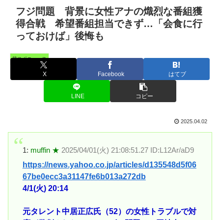
フジ問題 背景に女性アナの熾烈な番組獲
得合戦 希望番組担当できず…「会食に行
っておけば」後悔も
芸スポニュース
X
Facebook
はてブ
LINE
コピー
2025.04.02
1:
muffin ★
2025/04/01(火) 21:08:51.27 ID:L12Ar/aD9
https://news.yahoo.co.jp/articles/d135548d5f06
67be0ecc3a31147fe6b013a272db
4/1(火) 20:14
元タレント中居正広氏（52）の女性トラブルで対