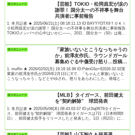
ントランスに、1組の年の差カップルが現れる。男はかなり酩酊して
【芸能】TOKIO・松岡昌宏が涙の
芸スポニュース
いるのか、しきりに傍らの、今をときめく若手女優に話しかける。
謝罪！ 国分太一の不祥事を舞台
※以下有...
共演者に事前報告
1: 冬月記者 ★ 2025/06/21(土) 08:18:11.13 ID:BAYYYDTX9ＴＯＫＩ
Ｏ松岡昌宏が涙の謝罪！ 国分太一の不祥事を舞台共演者に事前報告
TOKIOメンバーの心中はいかに――。20日、国分太一（50）は複数
のコンプライアンス違反があったとして無期限活動休止となった。
同グループをめぐっては、2018年にメンバーだった山口達也さんが
不祥事で脱退し、芸能界を引退している。当時、強制わいせつ容疑
「家族いないとこうなっちゃうの
芸スポニュース
で山口さんが書類送検（起訴猶予処分）されたことを受け、城島、
か」前澤友作氏、ラウンドガール
国分、松岡昌宏、長瀬智...
募集めぐる中傷受け怒り…投稿者
が謝罪も収まらず「馬鹿にしてん
1: muffin ★ 2026/02/02(月) 19:19:16.99 ID:PdrnG5o+92026.02.02実
の？」
業家の前澤友作氏が2026年2月1日にXで、「ちゃんと家族いないと
こうなっちゃう」などとやゆされ、怒りをあらわにした。発端とな
ったのは、あるXユーザーが前澤氏主催のゴルフツアー「前澤杯
MAEZAWA CUP」のラウンドガール募集の広告について、「いい歳
してほんとしょーもないことしてんな」「ちゃんと家族いないとこ
【MLB】タイガース、前田健太
芸スポニュース
うなっちゃうのかな」と批判したこと。前澤氏はXでこのポストを引
を“契約解除” 球団発表
用...
1: 冬月記者 ★ 2025/05/08(木) 08:43:03.57 ID:yfJlq0R79タイガー
ス、前田健太を“契約解除” 球団発表タイガースは7日（日本時間8
日）、前田健太投手をリリースしたと発表した。1日（同2日）にメ
ジャー出場前提の40人枠から外す措置（DFA)となっていた。前田は
ドジャース、ツインズを経て昨オフに2年2400万ドル（約34億8700
万円）でタイガースに加入。今季は初登板となった3月30日（同31
【芸能】山下智久＆福原遥
芸スポニュース