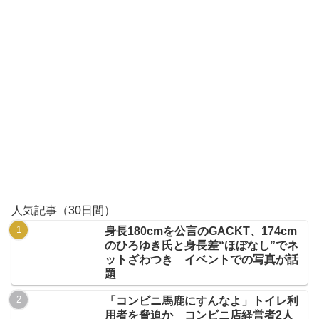
人気記事（30日間）
身長180cmを公言のGACKT、174cm
のひろゆき氏と身長差“ほぼなし”でネ
ットざわつき イベントでの写真が話
題
「コンビニ馬鹿にすんなよ」トイレ利
用者を脅迫か コンビニ店経営者2人