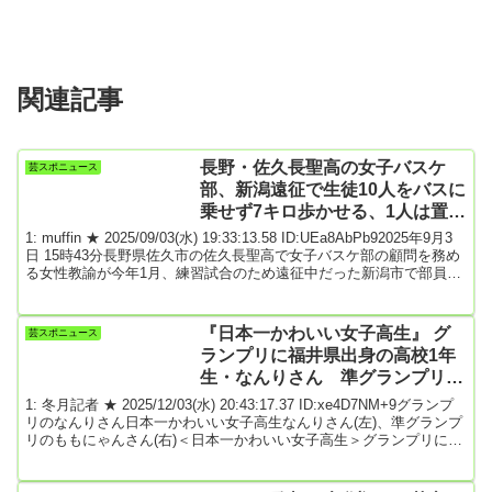
関連記事
長野・佐久長聖高の女子バスケ
芸スポニュース
部、新潟遠征で生徒10人をバスに
乗せず7キロ歩かせる、1人は置き
去り事案 教諭を厳重注意 ★2
1: muffin ★ 2025/09/03(水) 19:33:13.58 ID:UEa8AbPb92025年9月3
日 15時43分長野県佐久市の佐久長聖高で女子バスケ部の顧問を務め
る女性教諭が今年1月、練習試合のため遠征中だった新潟市で部員の
生徒10人をバスに乗せず、宿泊先から対戦相手の高校まで7キロ歩か
せていたことが3日、学校への取材で分かった。教諭は日常のあいさ
つをしっかり行うよう指導したものの「できていなかったため、そ
『日本一かわいい女子高生』 グ
芸スポニュース
う対応した」と説明しているという。学校によると、新潟市から長
ランプリに福井県出身の高校1年
野県へ戻る...
生・なんりさん 準グランプリは
鳥取県出身の高校1年・ももにゃ
1: 冬月記者 ★ 2025/12/03(水) 20:43:17.37 ID:xe4D7NM+9グランプ
んさん
リのなんりさん日本一かわいい女子高生なんりさん(左)、準グランプ
リのももにゃんさん(右)＜日本一かわいい女子高生＞グランプリに福
井県出身の高校1年生・なんりさん 準グランプリは鳥取県出身の高
校1年・ももにゃんさん“日本一かわいい女子高生”を決めるコンテス