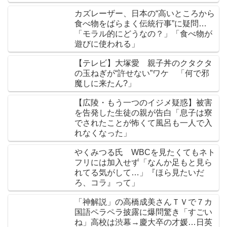
カズレーザー、日本の“高いところから
食べ物をばらまく伝統行事”に疑問…
「モラル的にどうなの？」「食べ物が
遊びに使われる」
【テレビ】大塚愛 親子丼のクタクタ
の玉ねぎが“許せない”ワケ 「何で邪
魔しに来たん?」
【広陵・もう一つのイジメ疑惑】被害
を告発した生徒の親が告白「息子は寮
でされたことが怖くて風呂も一人で入
れなくなった」
やくみつる氏 WBCを見たくてもネト
フリには加入せず「なんか足もと見ら
れてる気がして…」『ほら見たいだ
ろ、コラ』って」
「神解説」の高橋成美さんＴＶで７カ
国語ペラペラ披露に爆問驚き「すごい
ね」高校は渋幕→慶大卒の才媛…日英