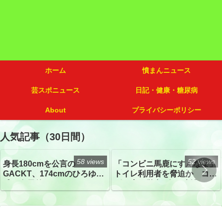
ホーム
憤まんニュース
芸スポニュース
日記・健康・糖尿病
About
プライバシーポリシー
人気記事（30日間）
58 views
52 views
身長180cmを公言の
「コンビニ馬鹿にすんなよ」
GACKT、174cmのひろゆき
トイレ利用者を脅迫か コン
氏と身長差“ほぼなし”でネッ
ビニ店経営者2人を逮捕
トざわつき イベントでの写
真が話題