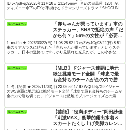
ID:5k/pdFep92025年11月18日 13:24Snow Manの目黒蓮（28）が、
ディズニー傘下のFXが手掛けるドラマシリーズドラマ「SHOGUN
将軍」シーズン2に出演することが18日、分かった。目黒が演じるの
は、新キャラクターの「和忠（かずただ）」役。オーディションに
合格し「本当に夢のようです」と感激。「たくさんの方が積み上げ
「赤ちゃんが乗っています」車の
芸スポニュース
てきたものをしっかりと受け取って、SHOGUNと...
ステッカー、SNSで拒絶の声「だ
から何？」56%の女性が「必要な
い」と回答 ★3
1: muffin ★ 2026/03/22(日) 21:08:25.92 ID:cyZVyJGg93/22(日) 8:51
車のリアガラスに貼られた「赤ちゃんが乗っています」というステ
ッカー。日本の道路ではすっかり見慣れた光景だが、この小さな表
示がSNSに持ち込まれると、思いのほか強い拒否反応を呼び起こ
す。筆者（伊綾英生、ライター）は先日、「「赤ちゃんが乗ってい
ます」を見ると、なぜ身構えてしまうのか――「だから何？」「ど
【MLB】ドジャース連覇に地元
芸スポニュース
うすればいいの？」 SNSでも賛否、公道における心理的な摩擦の正
紙は挑発モード全開 「球史で最
体とは」（2...
も金持ちのチームが金の力で勝ち
切った」
1: 冬月記者 ★ 2025/11/03(月) 23:06:52.17 ID:WQhbBj7X9ドジャー
スWS連覇に地元紙は挑発モード全開「球史で最も金持ちのチームが
金の力で勝ち切った」ドジャースは敵地でブルージェイズとの第７
戦に延長１１回の末５―４で勝ち、球団史上初、メジャー２５年ぶ
りのワールドシリーズ（ＷＳ）連覇を果たした。山本由伸投手（２
７）が同点の９回途中から６番手で登板し、２イニング⅔を１安打無
【芸能】“役満ボディー”岡田紗佳
芸スポニュース
失点。今ＷＳ３勝目を挙げ、日本選手では２００９年ヤンキースの
「刺激MAX」衝撃的露出水着＆
松井秀喜以来、１６年ぶり２人目の...
スカートたくし上げ美脚カレンダ
ー公開に「可愛い過ぎる」