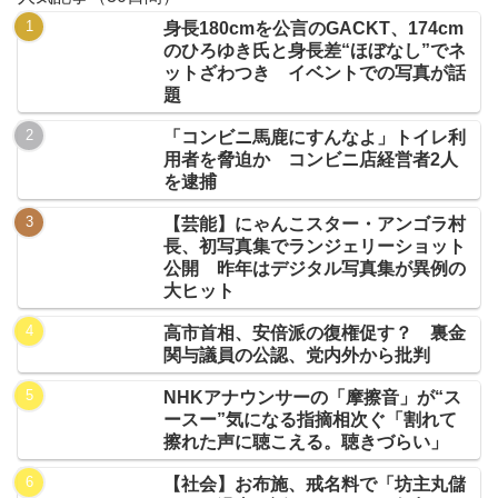
身長180cmを公言のGACKT、174cm
のひろゆき氏と身長差“ほぼなし”でネ
ットざわつき イベントでの写真が話
題
「コンビニ馬鹿にすんなよ」トイレ利
用者を脅迫か コンビニ店経営者2人
を逮捕
【芸能】にゃんこスター・アンゴラ村
長、初写真集でランジェリーショット
公開 昨年はデジタル写真集が異例の
大ヒット
高市首相、安倍派の復権促す？ 裏金
関与議員の公認、党内外から批判
NHKアナウンサーの「摩擦音」が“ス
ースー”気になる指摘相次ぐ「割れて
擦れた声に聴こえる。聴きづらい」
【社会】お布施、戒名料で「坊主丸儲