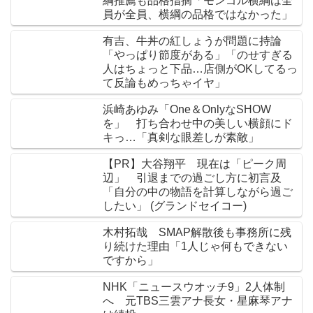
綱推薦も品格指摘「モンゴル横綱は全
員が全員、横綱の品格ではなかった」
有吉、牛丼の紅しょうが問題に持論
「やっぱり節度がある」「のせすぎる
人はちょっと下品…店側がOKしてるっ
て反論もめっちゃイヤ」
浜崎あゆみ「One＆OnlyなSHOW
を」 打ち合わせ中の美しい横顔にド
キっ…「真剣な眼差しが素敵」
【PR】大谷翔平 現在は「ピーク周
辺」 引退までの過ごし方に初言及
「自分の中の物語を計算しながら過ご
したい」 (グランドセイコー)
木村拓哉 SMAP解散後も事務所に残
り続けた理由「1人じゃ何もできない
ですから」
NHK「ニュースウオッチ9」2人体制
へ 元TBS三雲アナ長女・星麻琴アナ