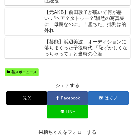
は続投
【元AKB】前田敦子が脱いで何が悪
い…“ヘア？タトゥー？”騒然の写真集
に「母親なのに」「墜ちた」批判は的
外れ
【芸能】浜辺美波、オーディションに
落ちまくった子役時代 「恥ずかしくな
っちゃって」と当時の心境
芸スポニュース
シェアする
X
Facebook
はてブ
LINE
果糖ちゃんをフォローする