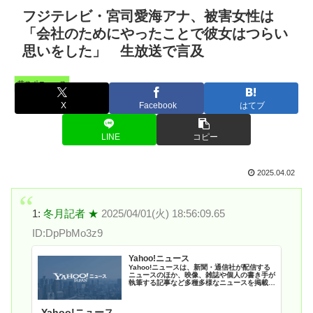
フジテレビ・宮司愛海アナ、被害女性は
「会社のためにやったことで彼女はつらい
思いをした」 生放送で言及
芸スポニュース
X
Facebook
はてブ
LINE
コピー
2025.04.02
1:
冬月記者 ★
2025/04/01(火) 18:56:09.65
ID:DpPbMo3z9
Yahoo!ニュース
Yahoo!ニュースは、新聞・通信社が配信する
ニュースのほか、映像、雑誌や個人の書き手が
執筆する記事など多種多様なニュースを掲載し
ています。
Yahoo!ニュース