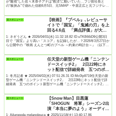
が“敵視”した佐々木恭子アナは“救済”に動いていた…フジ前社長と
の“板挟み”で崩れた信頼6月5日、元SMAP・中居正広と元フジテレビ
女性アナウンサー“Aさん”の間で起きたトラブル、並びにフジテレビ
を揺るがした局員の“上納”問題において、フジテレビは港浩一前社長
と大多亮元専務を提訴する方針を明らかにした。また中居とAさん
【映画】『プペル』､レビューサ
芸スポニュース
の“間を取り持った”とされる、「4段階の降格」処分が言い渡された
イトで「国宝」「鬼滅の刃」を上
編成部長（...
回る4.6点 「満点評価」が大量
投下？
1: ネギうどん ★ 2026/04/01(水) 11:32:18.82 ID:uTKB66iD9公開3日
目で『国宝』より高い「スコア」を記録したが…？2026年3月27日か
ら公開中の『映画 えんとつ町のプペル ～約束の時計台～』（以下、
約束の時計台）に対する、映画レビューサイトの評価が「不自然」
に見えるようです。本来であれば、映画は「先入観」や「偏見」な
しに作品として楽しんでよいものですが、同作についてはそれを難
任天堂の新型ゲーム機「ニンテン
芸スポニュース
しくする問題が発生しています。映画ライターのヒナタカさんに解
ドースイッチ2」 2日22時にネ
説してもらいます。映画...
ット配信で詳細発表 五つのポイ
ント
1: 冬月記者 ★ 2025/04/02(水) 07:51:26.31 ID:Mc0Ip9719任天堂の新
型ゲーム機「ニンテンドースイッチ2」 2日22時にネット配信で詳
細発表 五つのポイント新型ゲーム機「ニンテンドースイッチ2」の
詳細が明かされる任天堂のゲーム情報番組「ニンテンドーダイレク
ト」が2日22時から配信されます。世界のゲームファンの注目を集め
るわけですが、注目すべき五つのポイントを挙げます。一つ目は発
【Snow Man】目黒蓮
芸スポニュース
売日です。現時点では年内発売が明かされているだけ。より詳細の
「SHOGUN 将軍」シーズン2出
タイミングが気になるわけ...
演「本当に夢のよう」オーディシ
ョンに合格し感激
1: Ailuropoda melanoleuca ★ 2025/11/18(火) 13:40:17.86