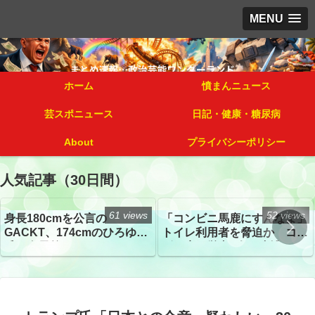
MENU
ホーム
憤まんニュース
芸スポニュース
日記・健康・糖尿病
About
プライバシーポリシー
人気記事（30日間）
61 views
52 views
身長180cmを公言の
「コンビニ馬鹿にすんなよ」
GACKT、174cmのひろゆき
トイレ利用者を脅迫か コン
氏と身長差“ほぼなし”でネッ
ビニ店経営者2人を逮捕
トざわつき イベントでの写
真が話題