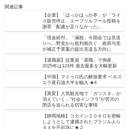
関連記事
【企業】「ほっかほっか亭」が「ライ
ス販売停止」エープリルフール投稿を
謝罪「配慮が足りなかった」
「現金給付」「減税」今国会では見送
りへ…野党から批判相次ぐ 政府与党
が補正予算案の提出見送る方向に
【退職届】従業員「退職」で倒産、
2025年は124件 過去最多を大幅更新
【中国】マドゥロ氏の解放要求 ベネズ
エラ産石油大半を輸入 ★4
【異変】人気観光地で「ガソスタ」が
消えていく…“社会インフラ”が苦渋の
閉店を迫られる切実な事情
【静岡地検】コカイン２０キロを密輸
しようとして逮捕されたブラジル人ら
４人を不起訴に★２