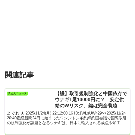
関連記事
【鰻】取引規制強化と中国依存で
憤まんニュース
ウナギ1尾10000円に？ 安定供
給のWリスク、鍵は完全養殖
1: ぐれ ★ 2025/11/24(月) 22:12:00.16 ID:1WLsUW429>>2025/11/24
20:40産経新聞24日に始まったワシントン条約締約国会議で国際取引
の規制強化が議題となるウナギは、日本に輸入される成魚や加工品
の9割超が中国産だ。規制強化には中国も反対するとみられるが、台
湾有事を巡る首相答弁によって日中間の緊張が高まるなか、伝統食