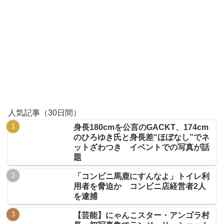
人気記事（30日間）
身長180cmを公言のGACKT、174cm
のひろゆき氏と身長差“ほぼなし”でネ
ットざわつき イベントでの写真が話
題
「コンビニ馬鹿にすんなよ」トイレ利
用者を脅迫か コンビニ店経営者2人
を逮捕
【芸能】にゃんこスター・アンゴラ村