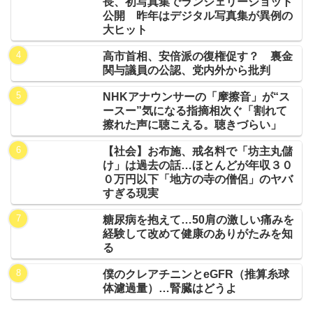
長、初写真集でランジェリーショット
公開 昨年はデジタル写真集が異例の
大ヒット
高市首相、安倍派の復権促す？ 裏金
関与議員の公認、党内外から批判
NHKアナウンサーの「摩擦音」が“ス
ースー”気になる指摘相次ぐ「割れて
擦れた声に聴こえる。聴きづらい」
【社会】お布施、戒名料で「坊主丸儲
け」は過去の話…ほとんどが年収３０
０万円以下「地方の寺の僧侶」のヤバ
すぎる現実
糖尿病を抱えて…50肩の激しい痛みを
経験して改めて健康のありがたみを知
る
僕のクレアチニンとeGFR（推算糸球
体濾過量）…腎臓はどうよ