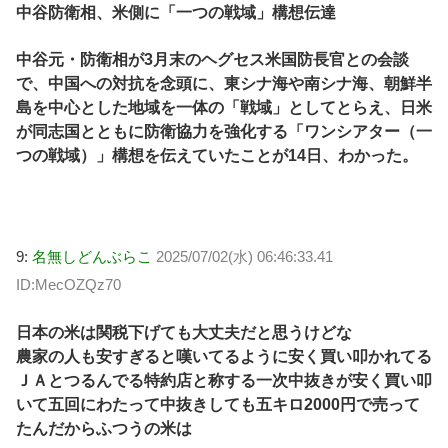
中谷防衛相、米側に「一つの戦域」構想伝達
中谷元・防衛相が3月末のヘグセス米国防長官との会談
で、中国への対抗を念頭に、東シナ海や南シナ海、朝鮮半
島を中心とした地域を一体の「戦域」としてとらえ、日米
が同志国とともに防衛協力を強化する「ワンシアター（一
つの戦域）」構想を伝えていたことが14日、わかった。
9:
名無しどんぶらこ
2025/07/02(水) 06:46:33.41
ID:MecOZQz70
日本の米は関税下げても大丈夫だと思うけどな
農家の人も安すぎると嘆いてるように安く買い叩かれてる
ＪＡとつるんでる特約店と称する一次中抜きが安く買い叩
いて五回にわたって中抜きしても五キロ2000円で売って
たんだからふつうの米は