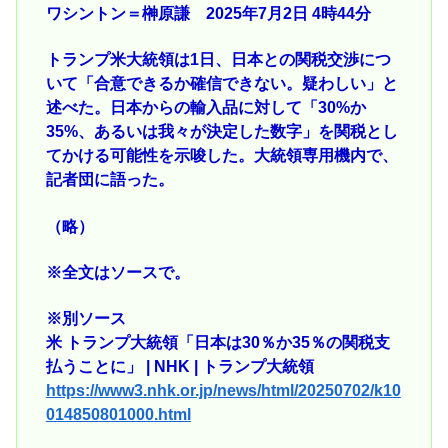
ワシントン＝榊原謙 2025年7月2日 4時44分
トランプ米大統領は1日、日本との関税交渉につ
いて「合意できるか確信できない。疑わしい」と
述べた。日本からの輸入品に対して「30%か
35%、あるいは我々が決定した数字」を関税とし
てかける可能性を示唆した。大統領専用機内で、
記者団に語った。
（略）
※全文はソースで。
※別ソース
米 トランプ大統領「日本は30％か35％の関税支
払うことに」 | NHK | トランプ大統領
https://www3.nhk.or.jp/news/html/20250702/k10
014850801000.html