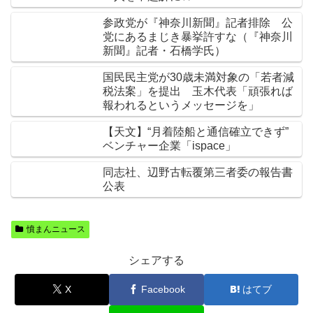
参政党が『神奈川新聞』記者排除 公
党にあるまじき暴挙許すな（『神奈川
新聞』記者・石橋学氏）
国民民主党が30歳未満対象の「若者減
税法案」を提出 玉木代表「頑張れば
報われるというメッセージを」
【天文】“月着陸船と通信確立できず”
ベンチャー企業「ispace」
同志社、辺野古転覆第三者委の報告書
公表
憤まんニュース
シェアする
X
Facebook
はてブ