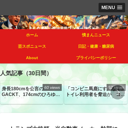
MENU
ホーム
憤まんニュース
芸スポニュース
日記・健康・糖尿病
About
プライバシーポリシー
人気記事（30日間）
60 views
52 views
身長180cmを公言の
「コンビニ馬鹿にすんなよ」
GACKT、174cmのひろゆき
トイレ利用者を脅迫か コン
氏と身長差“ほぼなし”でネッ
ビニ店経営者2人を逮捕
トざわつき イベントでの写
真が話題