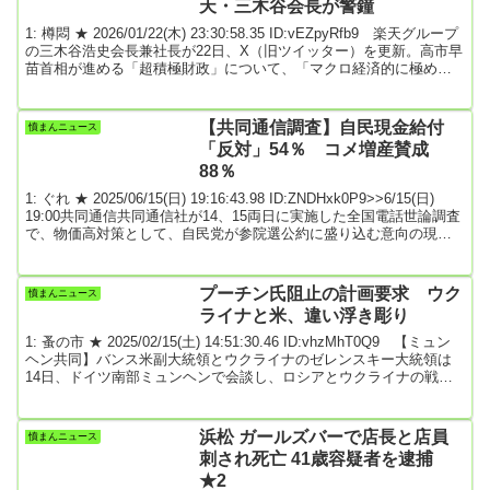
天・三木谷会長が警鐘
1: 樽悶 ★ 2026/01/22(木) 23:30:58.35 ID:vEZpyRfb9 楽天グループ
の三木谷浩史会長兼社長が22日、X（旧ツイッター）を更新。高市早
苗首相が進める「超積極財政」について、「マクロ経済的に極めて
危険」と警鐘を鳴らした。三木谷さんは、世界最大規模の資産運用
会社「バンガード・アセット・マネジメント」が超長期国債に対す
る買い入れを停止したとする、ブルームバーグのネット報道を引
【共同通信調査】自民現金給付
憤まんニュース
用。記事では、バンガードの責任者が「財源の裏付けのない財政支
「反対」54％ コメ増産賛成
出には限界がある」と話しており、...
88％
1: ぐれ ★ 2025/06/15(日) 19:16:43.98 ID:ZNDHxk0P9>>6/15(日)
19:00共同通信共同通信社が14、15両日に実施した全国電話世論調査
で、物価高対策として、自民党が参院選公約に盛り込む意向の現金
給付に関し、賛成41.2％、反対54.9％だった。コメ生産を減らす政策
から増産へと転換する政府方針について、賛成は88.5％に達し、反
対7.6％を大きく上回った。石破内閣の支持率は37.0％、不支持率は
プーチン氏阻止の計画要求 ウク
憤まんニュース
48.4％だった。5月24、25両日の前回調査では支持率...
ライナと米、違い浮き彫り
1: 蚤の市 ★ 2025/02/15(土) 14:51:30.46 ID:vhzMhT0Q9 【ミュン
ヘン共同】バンス米副大統領とウクライナのゼレンスキー大統領は
14日、ドイツ南部ミュンヘンで会談し、ロシアとウクライナの戦争
終結に向け米ロが進める和平交渉について協議した。バンス氏は関
係国の対話が重要だと訴える一方、ゼレンスキー氏は米欧による実
効性のある安全保障の担保を求め「ロシアのプーチン大統領を止
浜松 ガールズバーで店長と店員
憤まんニュース
め、戦争を終わらせる計画が必要」と主張。双方の立場の違いが浮
刺され死亡 41歳容疑者を逮捕
き彫りになった。一方、米国が防衛支援...
★2