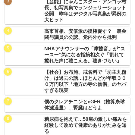
【芸能】にゃんこスター・アンゴラ村
長、初写真集でランジェリーショット
公開 昨年はデジタル写真集が異例の
大ヒット
高市首相、安倍派の復権促す？ 裏金
関与議員の公認、党内外から批判
NHKアナウンサーの「摩擦音」が“ス
ースー”気になる指摘相次ぐ「割れて
擦れた声に聴こえる。聴きづらい」
【社会】お布施、戒名料で「坊主丸儲
け」は過去の話…ほとんどが年収３０
０万円以下「地方の寺の僧侶」のヤバ
すぎる現実
僕のクレアチニンとeGFR（推算糸球
体濾過量）…腎臓はどうよ
糖尿病を抱えて…50肩の激しい痛みを
経験して改めて健康のありがたみを知
る