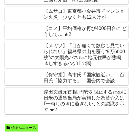
【ムサコ】東京都小金井市でマンショ
ン火災 少なくとも12人けが
【コメ】平均価格が再び4000円台に ど
うして… ★2
【メガソ】「目が痛くて数秒も見てい
られない」福島県の山を覆う“9万6000
枚”の太陽光パネルに地元住民が悲鳴
眩しすぎるハゲ山の闇
【保守党】高市氏「国家観近い」 百
田氏「協力する」 国会内で会談
岸田文雄元首相､円安を阻止するために
日米の通貨当局が実施した為替介入は
｢一時しのぎに過ぎない｣との認識を示
す ★2
憤まんニュース