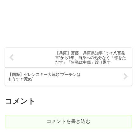
【兵庫】斎藤・兵庫県知事 “うそ八百発
言”から1年、自身への処分なく「襟をた
だす」「告発は中傷」繰り返す
【国際】ゼレンスキー大統領“プーチンは
もうすぐ死ぬ”
コメント
コメントを書き込む