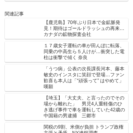
関連記事
【鹿児島】70年ぶり日本で金鉱脈発
見！期待はゴールドラッシュの再来…
カナダの鉱物探査会社
１７歳女子運転の車が田んぼに転落、
同乗の中高生ら５人けが…衝突した電
柱は衝撃で傾く 奈良
「うつ病」公表の次長課長河本、藤本
敏史のインスタに笑顔で登場…ファン
歓喜も本人は「“頑張って” はやめて」
嘆願
【埼玉】「大丈夫、と言ったのでその
場から離れた」 男児4人重軽傷のひ
き逃げ事件で車を運転していた42歳の
中国籍の男逮捕 三郷市
関税の9割、米側が負担 トランプ政権
主張と矛盾―NY連銀調査