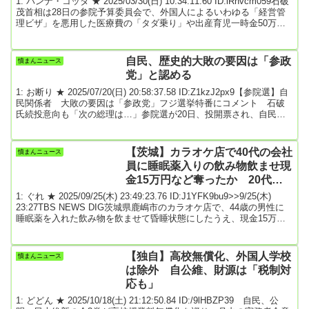
1: パンナ・コッタ ★ 2025/03/30(日) 10:34:11.60 ID:iRhvcm059石破
茂首相は28日の参院予算委員会で、外国人によるいわゆる「経営管
理ビザ」を悪用した医療費の「タダ乗り」や出産育児一時金50万円
の不正受給など、日本の社会保障制度の「抜け穴」を指摘され、
「日本人の美徳を逆手に取って悪用することは許されない」と述
べ、実態を調べる考えを示した。日本維新の会の柳ケ瀬裕文氏の質
自民、歴史的大敗の要因は「参政
憤まんニュース
問に答えた。…首相は「社会連帯と相互扶助の理念を日本人は大切
党」と認める
にしてきた。だから外国人も一定の要...
1: お断り ★ 2025/07/20(日) 20:58:37.58 ID:Z1kzJ2px9【参院選】自
民関係者 大敗の要因は「参政党」フジ選挙特番にコメント 石破
氏続投意向も「次の総理は…」参院選が20日、投開票され、自民党
は至上命題だった与党での過半数割れが確実な情勢となった。フジ
テレビの選挙特番「Live選挙サンデー」（後7・58)で、自民党関係者
のコメントが紹介され、歴史的大敗の原因を「参政党の躍進」と認
【茨城】カラオケ店で40代の会社
憤まんニュース
めた。ジテレビの選挙特番では自民党関係者のコメントが紹介さ
員に睡眠薬入りの飲み物飲ませ現
れ、歴史的大敗の理由につ...
金15万円など奪ったか 20代の
女2人を逮捕
1: ぐれ ★ 2025/09/25(木) 23:49:23.76 ID:J1YFK9bu9>>9/25(木)
23:27TBS NEWS DIG茨城県鹿嶋市のカラオケ店で、44歳の男性に
睡眠薬を入れた飲み物を飲ませて昏睡状態にしたうえ、現金15万円
などを奪ったとして、女2人が逮捕されました。昏睡強盗の疑いで逮
捕されたのは、鹿嶋市宮中の無職・前中琴美容疑者（24）と神栖市
息栖のパート従業員・井上芽生容疑者（26）です。2人は、今年4月
【独自】高校無償化、外国人学校
憤まんニュース
鹿嶋市のカラオケ店で44歳の会社員の男性に睡眠薬を入れた飲み
は除外 自公維、財源は「税制対
物...
応も」
1: どどん ★ 2025/10/18(土) 21:12:50.84 ID:/9lHBZP39 自民、公