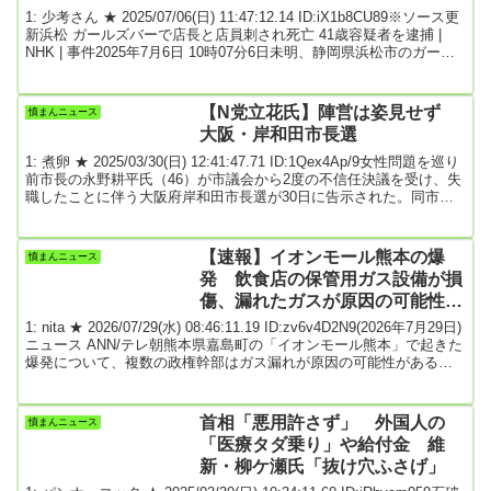
1: 少考さん ★ 2025/07/06(日) 11:47:12.14 ID:iX1b8CU89※ソース更
新浜松 ガールズバーで店長と店員刺され死亡 41歳容疑者を逮捕 |
NHK | 事件2025年7月6日 10時07分6日未明、静岡県浜松市のガール
ズバーで27歳の店長と20代の店員の女性2人が店に入ってきた男の容
疑者に刃物で刺され、病院に搬送されましたが死亡が確認されまし
た。警察は41歳の容疑者をその場で逮捕し、詳しい経緯を調べてい
【N党立花氏】陣営は姿見せず
憤まんニュース
ます。6日午前1時ごろ、浜松市中央区のガールズバーで店長の竹...
大阪・岸和田市長選
1: 煮卵 ★ 2025/03/30(日) 12:41:47.71 ID:1Qex4Ap/9女性問題を巡り
前市長の永野耕平氏（46）が市議会から2度の不信任決議を受け、失
職したことに伴う大阪府岸和田市長選が30日に告示された。同市の
選挙管理委員会が立候補の受付を開始した午前8時半時点で、無所属
新人でNPO法人代表の花野真典氏（46）、無所属新人で郵便局長の
佐野英利氏（45）、無所属前職の永野氏、元高校教諭の上妻（こう
【速報】イオンモール熊本の爆
憤まんニュース
づま）敬二氏（66）－の計4人が立候補を届け出た。永野氏の当選を
発 飲食店の保管用ガス設備が損
目的に「2馬力行...
傷、漏れたガスが原因の可能性
複数の政権幹部が指摘 ★4
1: nita ★ 2026/07/29(水) 08:46:11.19 ID:zv6v4D2N9(2026年7月29日)
ニュース ANN/テレ朝熊本県嘉島町の「イオンモール熊本」で起きた
爆発について、複数の政権幹部はガス漏れが原因の可能性があると
指摘し、確認を進めています。複数の政権幹部によりますと、現場
では強いガスの臭いが確認されているということです。また、飲食
店で使用する保管用のガス設備が地震で損傷し、漏れたガスに引火
首相「悪用許さず」 外国人の
憤まんニュース
した可能性があり、警察などが爆発との関連を調べています。LPガ
「医療タダ乗り」や給付金 維
スの元栓はす...
新・柳ケ瀬氏「抜け穴ふさげ」