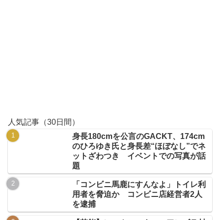
人気記事（30日間）
身長180cmを公言のGACKT、174cm
のひろゆき氏と身長差“ほぼなし”でネ
ットざわつき イベントでの写真が話
題
「コンビニ馬鹿にすんなよ」トイレ利
用者を脅迫か コンビニ店経営者2人
を逮捕