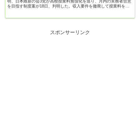
明、日本維新の会3党が高校授業料無償化を巡り、月内の実務者合意
を目指す制度案が18日、判明した。収入要件を撤廃して授業料を助
成する就学支援金について、外国人学校は対象外とする。財源は
「税制による対応も含め確保が不可欠」と明記した。増税などが念
頭にあるとみられる。実施から3年程度で検証し、必要な見直しを行
うと盛り込んだ。教育無償化は、経済的事情による教育格差の是正
が目的。外国人学校を対象外とする...
スポンサーリンク