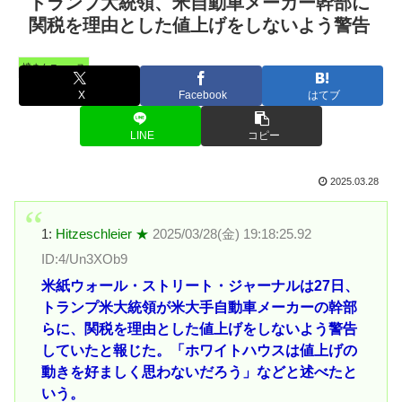
トランプ大統領、米自動車メーカー幹部に
関税を理由とした値上げをしないよう警告
憤まんニュース
X
Facebook
はてブ
LINE
コピー
2025.03.28
1:
Hitzeschleier ★
2025/03/28(金) 19:18:25.92
ID:4/Un3XOb9
米紙ウォール・ストリート・ジャーナルは27日、
トランプ米大統領が米大手自動車メーカーの幹部
らに、関税を理由とした値上げをしないよう警告
していたと報じた。「ホワイトハウスは値上げの
動きを好ましく思わないだろう」などと述べたと
いう。