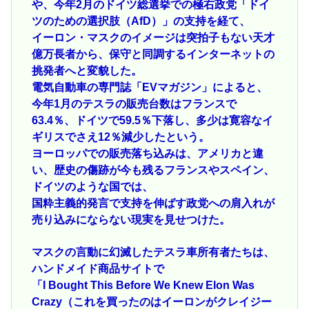
や、今年2月のドイツ総選挙での極右政党「ドイ
ツのための選択肢（AfD）」の支持を経て、
イーロン・マスクのイメージは突拍子もない天才
億万長者から、保守と同調するインターネットの
挑発者へと変貌した。
電気自動車の専門誌「EVマガジン」によると、
今年1月のテスラの販売台数はフランスで
63.4％、ドイツで59.5％下落し、多少は寛容なイ
ギリスでさえ12％減少したという。
ヨーロッパでの販売落ち込みは、アメリカと違
い、歴史の傷跡が今も残るフランスやスペイン、
ドイツのような国では、
国粋主義的発言で支持を伸ばす政党への肩入れが
売り込みにならない現実を見せつけた。
マスクの言動に幻滅したテスラ車所有者たちは、
ハンドメイド商品サイトで
「I Bought This Before We Knew Elon Was
Crazy（これを買ったのはイーロンがクレイジー