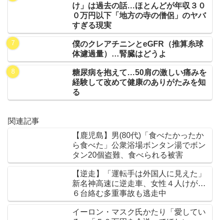
け」は過去の話…ほとんどが年収３０
０万円以下「地方の寺の僧侶」のヤバ
すぎる現実
僕のクレアチニンとeGFR（推算糸球
体濾過量）…腎臓はどうよ
糖尿病を抱えて…50肩の激しい痛みを
経験して改めて健康のありがたみを知
る
関連記事
【鹿児島】男(80代)「食べたかったか
ら食べた」公衆浴場ボンタン湯でボン
タン20個盗難、食べられる被害
【逆走】「運転手は外国人に見えた」
新名神高速に逆走車、女性４人けが…
６台絡む多重事故も逃走中
イーロン・マスク氏かたり「愛してい