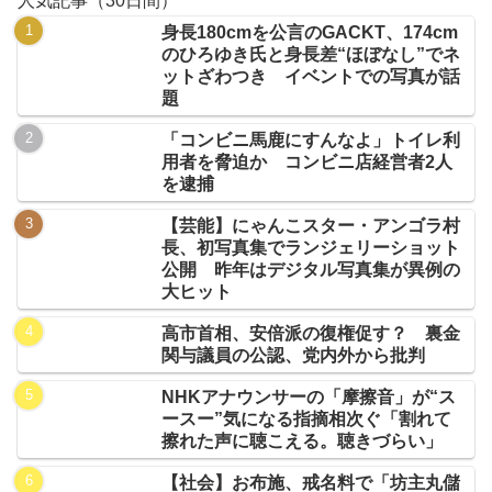
人気記事（30日間）
身長180cmを公言のGACKT、174cm
のひろゆき氏と身長差“ほぼなし”でネ
ットざわつき イベントでの写真が話
題
「コンビニ馬鹿にすんなよ」トイレ利
用者を脅迫か コンビニ店経営者2人
を逮捕
【芸能】にゃんこスター・アンゴラ村
長、初写真集でランジェリーショット
公開 昨年はデジタル写真集が異例の
大ヒット
高市首相、安倍派の復権促す？ 裏金
関与議員の公認、党内外から批判
NHKアナウンサーの「摩擦音」が“ス
ースー”気になる指摘相次ぐ「割れて
擦れた声に聴こえる。聴きづらい」
【社会】お布施、戒名料で「坊主丸儲