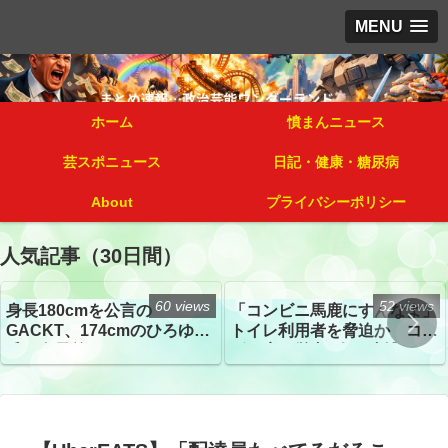
MENU
ホーム
憤まんニュース
芸スポニュース
日記・健康・糖尿病
About
プライバシーポリシー
人気記事（30日間）
60 views
52 views
身長180cmを公言の
「コンビニ馬鹿にすんなよ」
GACKT、174cmのひろゆき
トイレ利用者を脅迫か コン
氏と身長差“ほぼなし”でネッ
ビニ店経営者2人を逮捕
トざわつき イベントでの写
真が話題