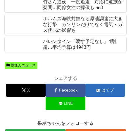
竹さん通夜 一度退避、対応に遺族が
疑問…同僚女性の葬儀も ★3
ホルムズ海峡封鎖なら原油調達に大き
な打撃 ガソリンだけでなく電気・ガ
ス代への影響も
バレンタイン「渡す予定なし」4割
超…平均予算は4943円
憤まんニュース
シェアする
X
Facebook
はてブ
LINE
果糖ちゃんをフォローする