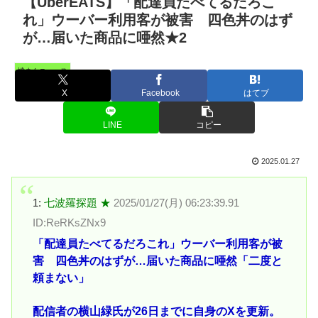
【UberEATS】「配達員たべてるだろこ
れ」ウーバー利用客が被害 四色丼のはず
が…届いた商品に唖然★2
憤まんニュース
X
Facebook
はてブ
LINE
コピー
2025.01.27
1:
七波羅探題 ★
2025/01/27(月) 06:23:39.91
ID:ReRKsZNx9
「配達員たべてるだろこれ」ウーバー利用客が被
害 四色丼のはずが…届いた商品に唖然「二度と
頼まない」
配信者の横山緑氏が26日までに自身のXを更新。