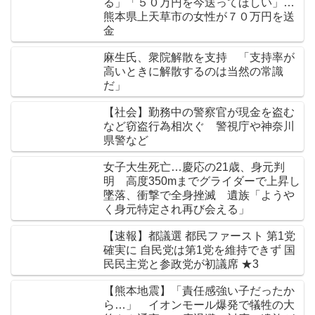
る」「５０万円を今送ってほしい」…
熊本県上天草市の女性が７０万円を送
金
麻生氏、衆院解散を支持 「支持率が
高いときに解散するのは当然の常識
だ」
【社会】勤務中の警察官が現金を盗む
など窃盗行為相次ぐ 警視庁や神奈川
県警など
女子大生死亡…慶応の21歳、身元判
明 高度350mまでグライダーで上昇し
墜落、衝撃で全身挫滅 遺族「ようや
く身元特定され再び会える」
【速報】都議選 都民ファースト 第1党
確実に 自民党は第1党を維持できず 国
民民主党と参政党が初議席 ★3
【熊本地震】「責任感強い子だったか
ら…」 イオンモール爆発で犠牲の大