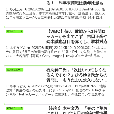
る！ 昨年末商戦は前年比減も
「計画沿う」 遊ぶ人は年々増加
1: 冬月記者 ★ 2026/02/07(土) 09:26:01.50 ID:dDhZVemP9PS5、販
売数がPS3を上回る。昨年末商戦は前年比減も「計画沿う」遊ぶ人
は年々増加ソニーが5日に発表した2025年度第3四半期（4月-12月
期）決算において、ゲーム＆ネットワークサービス分野の各種数値
を公表した。なかでも「PlayStation 5」ハードの累計販売台数が
「PS3」を上回ったことがわかった。補足資料によると、
【WBC】侍J、敗戦から1時間ロ
芸スポニュース
PlayStation 5は同四半期までに全世界で9200万台以上を販売した
ッカーから出てこず 吉田正尚や
こ...
鈴木誠也は目を赤くし、取材対応
1: ネギうどん ★ 2026/03/15(日) 22:24:05.19 ID:9JQkQ91j9ベネズエ
ラに敗戦で2度目の連覇の夢は終わる「1番・DH」で先発した侍ジャ
パン・大谷翔平【写真：Getty Images】■ベネズエラ 8ー5 日本（日
本時間15日・マイアミ）前回王者が早すぎる終戦を迎えた。野球日
本代表「侍ジャパン」は14日（日本時間15日）、ワールド・ベース
ボール・クラシック（WBC）準々決勝・ベネズエラ戦に5-8で敗れ
石丸伸二氏 ､「次はいつ忙しくな
芸スポニュース
た。試合後、選手たちは1時間経ってようやく帰路についた。この
るんですか？」ひろゆき氏からの
日...
質問に「もうたぶん永久にないで
すね」
1: ネギうどん ★ 2025/08/25(月) 10:19:54.71 ID:CzpWBP7R9 地域
政党「再生の道」の石丸伸二代表（43）が20日配信のYouTubeチャ
ンネル「ReHacQ―リハック―」に出演し、今後について言及する場
面があった。参院選を終えたばかりの石丸氏だったが、番組側から
呼び出され、実業家・西村博之（ひろゆき）氏、経済ジャーナリス
ト・後藤達也氏らとともに石川県珠洲市を訪れることとなった。そ
【芸能】木村文乃 「春の七草お
芸スポニュース
こで「疲れていないんですか?」と質問されると、石丸氏は「疲れま
にぎり」など“人日の節句”愛情手