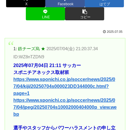
X
Facebook
はてブ
LINE
コピー
2025.07.05
1:
鉄チーズ烏 ★
2025/07/04(金) 21:20:37.34
ID:WZ8nTZDN9
2025年07月04日 21:11 サッカー
スポニチアネックス取材班
https://www.sponichi.co.jp/soccer/news/2025/0
7/04/kiji/20250704s000023DD344000c.html?
page=1
https://www.sponichi.co.jp/soccer/news/2025/0
7/04/jpeg/20250704s10002000404000p_view.we
bp
選手やスタッフからパワーハラスメントの申し立