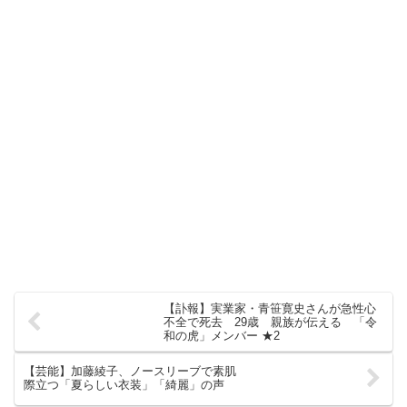
【訃報】実業家・青笹寛史さんが急性心
不全で死去 29歳 親族が伝える 「令
和の虎」メンバー ★2
【芸能】加藤綾子、ノースリーブで素肌
際立つ「夏らしい衣装」「綺麗」の声