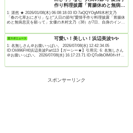
したよ。でも元気に...
作り料理披露「胃腸休めと無病息
災を願って」
1: 湛然 ★ 2026/01/08(木) 06:08:18.03 ID:7aQQYOgM9木村文乃
「春の七草おにぎり」など“人日の節句”愛情手作り料理披露「胃腸休
めと無病息災を願って」女優の木村文乃（38）が7日、自身のインス
タグラムを更新。「人日の節句」の食卓を披露した。食卓におにぎ
りや唐揚げが並ぶショットをアップ。「春の七草おにぎり 車麩の
から揚げ ほうれん草のおひたし トマトの甘ポン和え 五目ひじ
可愛い！美しい！浜辺美波✨✨
芸スポニュース
き かぼちゃ煮 鶏だんごと大根のスープ」と紹介した。「人日の
1: 名無しさん＠お腹いっぱい。 2026/07/08(水) 12:42:34.05
節句ということで 七草がゆのと...
ID:OIi996FH0浜辺美波Part113【ガーシー★】引用元: 6: 名無しさん
＠お腹いっぱい。 2026/07/08(水) 16:17:23.71 ID:QTo9bOlM0ｵﾚﾀﾁﾉﾐ
ﾅﾐｶﾜｲｲ10: 名無しさん＠お腹いっぱい。 2026/07/09(木) 02:13:31.39
ID:62Z2+J1j0天使美波11: 名無しさん＠お腹いっぱい。
2026/07/09(木) 05:00:01.19 I...
スポンサーリンク