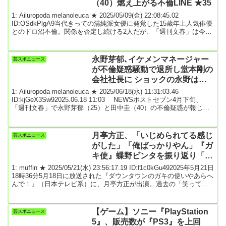
（40）燃え上がる不倫LINE ★35
球...
1: Ailuropoda melanoleuca ★ 2025/05/09(金) 22:08:45.02
ID:OSdkPlgA9当代きっての清純派女優に発覚した15歳年上人気俳優
とのドロ沼不倫。関係を否定し続ける2人だが、「週刊文春」は今回
LINEのやりとりを入手。そこで繰り広げられていたのはドラマを超
える衝撃のメッセージの数々だった。※以下有料記事★1:
2025/05/07(水) 12:01:36.15前スレ引用元: 驚異のスレ立て！★35連チ
永野芽郁､イケメンマネージャー
芸スポニュース
ャン3: 名無しさん＠恐縮です 2025/0...
が不倫疑惑騒動で退所し堂本剛の
会社社長に ショックの永野は海
外でリフレッシュも犯人探しに着
1: Ailuropoda melanoleuca ★ 2025/06/18(水) 11:31:03.46
手
ID:kjGeX3Sw92025.06.18 11:03 NEWSポストセブン4月下旬、
「週刊文春」で永野芽郁（25）と田中圭（40）の不倫疑惑が報じら
れてはや約2か月。双方の所属事務所は不倫関係を否定しているもの
の、永野と広告契約を結んでいたスポンサーが全て撤退するなど、
俳優活動に大きな支障が出ている。そんななか、彼女の芸能活動を
月亭方正、「いじめられてる感じ
芸スポニュース
支えていた“最も近い人物”に、このタイミングで動きがあっ...
がした」「俺ばっかりやん」『ガ
キ使』蝶野ビンタを振り返り「ト
ラウマ」告白 ★2
1: muffin ★ 2025/05/21(水) 23:56:17.19 ID:f1c0kGu492025年5月21日
18時36分5月18日に放送された『ダウンタウンのガキの使いやあらへ
んで！』（日本テレビ系）に、月亭方正が出演。過去の「笑っては
いけないシリーズ」で方正に繰り出されたビンタについて振り返っ
た。年末特番として放送されていた「笑ってはいけないシリーズ」
の定番ネタの一つに、方正がプロレスラー・蝶野正洋になにかと因
【ゲーム】ソニー『PlayStation
芸スポニュース
縁をつけられ「制裁ビンタ」を執行される、というくだりがある。
5』、販売数が『PS3』を上回
2007年...