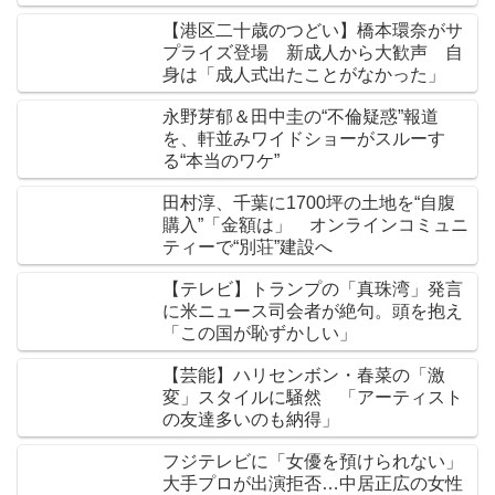
【港区二十歳のつどい】橋本環奈がサ
プライズ登場 新成人から大歓声 自
身は「成人式出たことがなかった」
永野芽郁＆田中圭の“不倫疑惑”報道
を、軒並みワイドショーがスルーす
る“本当のワケ”
田村淳、千葉に1700坪の土地を“自腹
購入”「金額は」 オンラインコミュニ
ティーで“別荘”建設へ
【テレビ】トランプの「真珠湾」発言
に米ニュース司会者が絶句。頭を抱え
「この国が恥ずかしい」
【芸能】ハリセンボン・春菜の「激
変」スタイルに騒然 「アーティスト
の友達多いのも納得」
フジテレビに「女優を預けられない」
大手プロが出演拒否…中居正広の女性