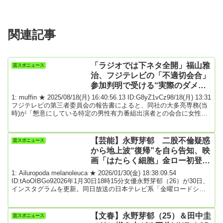
関連記事
「ラジオでは下ネタ全開」福山雅
芸スポニュース
治、フジテレビの「不適切会合」
参加判明で受ける“実際のダメー
ジ” 中居や国分のようになる？
1: muffin ★ 2025/08/18(月) 16:40:56.13 ID:G8yZ1vCz98/18(月) 13:31
フジテレビの第三者委員会の報告書によると、同社の大多亮専務(当
時)が「懇意にしている特定の男性有力番組出演者との会合に女性ア
ナウンサーや女性社員を同席させていた」とのことで、「当該会合
における大多氏や当該番組出演者の会話がいわゆる下ネタ的な性的
内容を含んだものであった旨述べる者も多数おり、不快であった旨
【芸能】永野芽郁 二股不倫疑惑
芸スポニュース
述べる者もいた」という。このたび、この「男性有力番組出演者」
から地上波“復帰”を自ら告知、映
が福山雅治...
画「はたらく細胞」金ロー初登
場、６月以来７カ月ぶり
1: Ailuropoda melanoleuca ★ 2026/01/30(金) 18:38:09.54
ID:tAoOIBGo92026年1月30日18時15分女優永野芽郁（26）が30日、
インスタグラムを更新。同日放送の日本テレビ系「金曜ロードショ
ー」（午後9時）で放送される映画「はたらく細胞」出演を告知し
た。永野はストーリーズを更新。「本日21時～ 金曜ロードショー
にて映画『はたらく細胞』放送です」と告知した。「はたらく細
【文春】永野芽郁（25）＆田中圭
芸スポニュース
胞」は24年12月公開の実写映画で、監督は武内英樹氏。永野は赤血