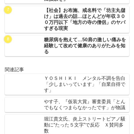
【社会】お布施、戒名料で「坊主丸儲
け」は過去の話…ほとんどが年収３０
０万円以下「地方の寺の僧侶」のヤバ
すぎる現実
糖尿病を抱えて…50肩の激しい痛みを
経験して改めて健康のありがたみを知
る
関連記事
ＹＯＳＨＩＫＩ メンタル不調を告白
「少しまいっています」「自業自得で
す」
やす子、『仮装大賞』審査委員「とん
でもなくつまらなかったです」が物議
堀江貴文氏、炎上ストリートピアノ騒
動に“たった５文字”で反応 Ｘ賛同多
数