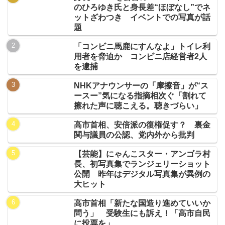
のひろゆき氏と身長差“ほぼなし”でネ
ットざわつき イベントでの写真が話
題
「コンビニ馬鹿にすんなよ」トイレ利
用者を脅迫か コンビニ店経営者2人
を逮捕
NHKアナウンサーの「摩擦音」が“ス
ースー”気になる指摘相次ぐ「割れて
擦れた声に聴こえる。聴きづらい」
高市首相、安倍派の復権促す？ 裏金
関与議員の公認、党内外から批判
【芸能】にゃんこスター・アンゴラ村
長、初写真集でランジェリーショット
公開 昨年はデジタル写真集が異例の
大ヒット
高市首相「新たな国造り進めていいか
問う」 受験生にも訴え！「高市自民
に投票を」