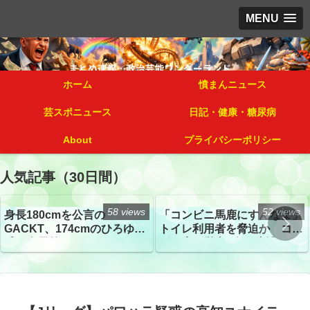
MENU
ホーム
憤まんニュース
芸スポニュース
日記・健康・糖尿病
About
プライバシーポリシー
人気記事（30日間）
58 views
52 views
身長180cmを公言の
「コンビニ馬鹿にすんなよ」
GACKT、174cmのひろゆき
トイレ利用者を脅迫か コン
氏と身長差“ほぼなし”でネッ
ビニ店経営者2人を逮捕
トざわつき イベントでの写
真が話題