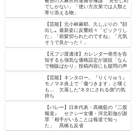
被告の大麻所持逮捕を擁護 「見せしめ
でしかない」「使い方次第では人類と
寄り添える物」
【芸能】元小林麻耶、久しぶりの〝顔
出し〟最新姿に反響続々「ビックリし
た」「前髪切られたのですね」「元気
そうで良かった！」
【元フジ渡邊渚】カレンダー発売を告
知するも強気な価格設定が波紋「なん
で物販ばかり」投稿内容にも疑問の声
【芸能】キンタロー。『りくりゅう』
モノマネ炎上で「傷つきます」と嘆く
も… 欠落した“ネタにされる側”の気
持ち
【バレー】日本代表・髙橋藍の『二股
報道』 セクシー女優・河北彩伽が謝
罪「相手がいることは報道で知っ
た」 髙橋も反省