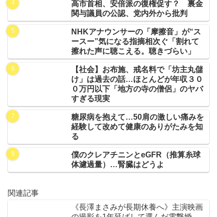
高市首相、安倍派の復権促す？ 裏金
関与議員の公認、党内外から批判
NHKアナウンサーの「摩擦音」が“ス
ースー”気になる指摘相次ぐ「割れて
擦れた声に聴こえる。聴きづらい」
【社会】お布施、戒名料で「坊主丸儲
け」は過去の話…ほとんどが年収３０
０万円以下「地方の寺の僧侶」のヤバ
すぎる現実
糖尿病を抱えて…50肩の激しい痛みを
経験して改めて健康のありがたみを知
る
僕のクレアチニンとeGFR（推算糸球
体濾過量）…腎臓はどうよ
関連記事
《長澤まさみが長期休養へ》主演映画
の撮影を1年延ばして選んだ電撃婚