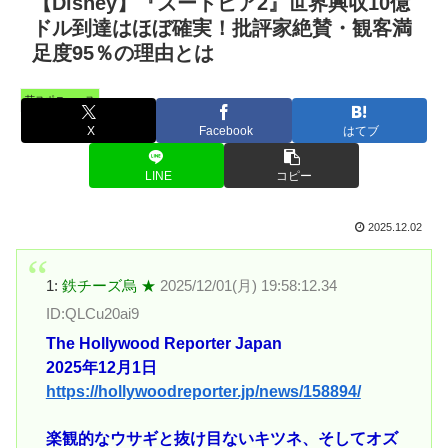
【Disney】『ズートピア2』世界興収10億
ドル到達はほぼ確実！批評家絶賛・観客満
足度95％の理由とは
芸スポニュース
X
Facebook
はてブ
LINE
コピー
2025.12.02
1:
鉄チーズ烏 ★
2025/12/01(月) 19:58:12.34
ID:QLCu20ai9
The Hollywood Reporter Japan
2025年12月1日
https://hollywoodreporter.jp/news/158894/
楽観的なウサギと抜け目ないキツネ、そしてオズ