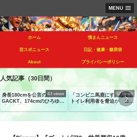
MENU
ホーム
憤まんニュース
芸スポニュース
日記・健康・糖尿病
About
プライバシーポリシー
人気記事（30日間）
63 views
52 views
身長180cmを公言の
「コンビニ馬鹿にすんなよ」
GACKT、174cmのひろゆき
トイレ利用者を脅迫か コン
氏と身長差“ほぼなし”でネッ
ビニ店経営者2人を逮捕
トざわつき イベントでの写
真が話題