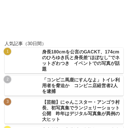
人気記事（30日間）
身長180cmを公言のGACKT、174cm
のひろゆき氏と身長差“ほぼなし”でネ
ットざわつき イベントでの写真が話
題
「コンビニ馬鹿にすんなよ」トイレ利
用者を脅迫か コンビニ店経営者2人
を逮捕
【芸能】にゃんこスター・アンゴラ村
長、初写真集でランジェリーショット
公開 昨年はデジタル写真集が異例の
大ヒット