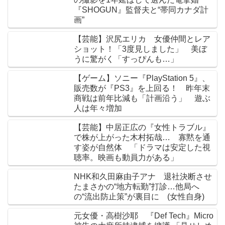
『SHOGUN』監督夫と“帯同カナダ計
画”
【芸能】沢尻エリカ 女優仲間とレア
ショット！「3度見しました」 美ぼ
うに驚がく「すっぴんも…」
【ゲーム】ソニー『PlayStation 5』、
販売数が『PS3』を上回る！ 昨年末
商戦は前年比減も「計画沿う」 遊ぶ
人は年々増加
【芸能】中居正広の『女性トラブル』
で株が上がった木村拓哉… 寡黙を通
す姿が自然体 「ドラマは安定した視
聴率。映画も動員力がある」
NHK和久田麻由子アナ 退社決断させ
たまさかの“地方転勤”打診…他局へ
の“流出防止策”が裏目に (女性自身)
元女優・高樹沙耶 『Def Tech』Micro