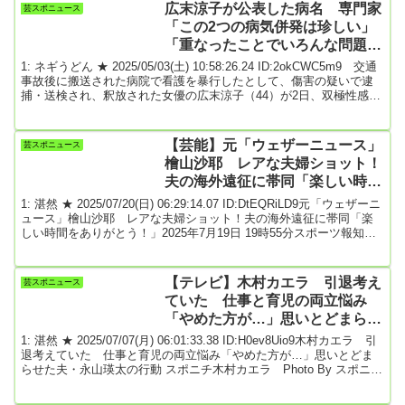
広末涼子が公表した病名 専門家
芸スポニュース
「この2つの病気併発は珍しい」
「重なったことでいろんな問題行
動が…」
1: ネギうどん ★ 2025/05/03(土) 10:58:26.24 ID:2okCWC5m9 交通
事故後に搬送された病院で看護を暴行したとして、傷害の疑いで逮
捕・送検され、釈放された女優の広末涼子（44）が2日、双極性感情
障害と甲状腺機能亢進（こうしん）症と診断されたと個人事務所の
公式サイトで発表した。先月16日の釈放後、都内の医療機関に入院
し、そう状態とうつ状態を繰り返す双極性感情障害、甲状腺ホルモ
【芸能】元「ウェザーニュース」
芸スポニュース
ンが過剰分泌され精神的に不安定にな!師る甲状腺機能亢進症と診断
檜山沙耶 レアな夫婦ショット！
され、現在は通院治療をしてい...
夫の海外遠征に帯同「楽しい時間
をありがとう！」
1: 湛然 ★ 2025/07/20(日) 06:29:14.07 ID:DtEQRiLD9元「ウェザーニ
ュース」檜山沙耶 レアな夫婦ショット！夫の海外遠征に帯同「楽
しい時間をありがとう！」2025年7月19日 19時55分スポーツ報知西
岡良仁のインスタグラム（＠ｙｏｓｈｉｈｉｔｏ０９２７）より元
ウェザーニュースキャスターの檜山沙耶と男子テニスの西岡良仁
が、レアな夫婦ショットを公開した。１９日にそれぞれのインスタ
【テレビ】木村カエラ 引退考え
芸スポニュース
グラムを更新。西岡は「Ｗｉｍｂｌｅｄｏｎ 楽しい時間だった」
ていた 仕事と育児の両立悩み
とつづり、「＃檜山沙耶 ...
「やめた方が…」思いとどまらせ
た夫・永山瑛太の行動
1: 湛然 ★ 2025/07/07(月) 06:01:33.38 ID:H0ev8Uio9木村カエラ 引
退考えていた 仕事と育児の両立悩み「やめた方が…」思いとどま
らせた夫・永山瑛太の行動 スポニチ木村カエラ Photo By スポニチ
歌手の木村カエラ（40）が6日放送の日本テレビ系「おしゃれクリッ
プ」（日曜後10・00）に出演。スランプに陥った際、夫で俳優の永