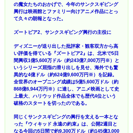
の魔女たちのおかげで、今年のサンクスギビング
興行は映画館とファミリー向けアニメ作品にとっ
て久々の朗報となった。
ズートピア2、サンクスギビング興行の主役に
ディズニーが送り出した批評家・観客双方から高
い評価を得ている『ズートピア2』は、北米で5日
間興収1億5,600万ドル（約243億7,000万円※）と
いうシリーズ屈指の滑り出しを見せ、海外でも驚
異的な4億ドル（約624億9,600万円※）を記録。
全世界のオープニング成績は5億5,600万ドル（約
868億6,944万円※）に達し、アニメ映画として史
上最大、ハリウッド作品全体でも歴代4位という
破格のスタートを切ったのである。
同じくサンクスギビングの興行を支える一本とな
った『ウィキッド 永遠の約束』は、公開2週目と
なる今回の5日間で約9,300万ドル（約145億3,000